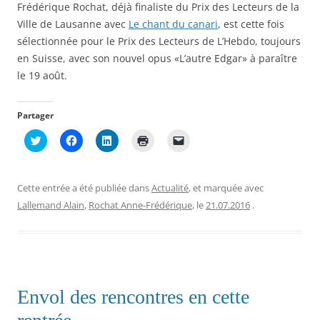
t
ê
ê
u
Frédérique Rochat, déjà finaliste du Prix des Lecteurs de la
r
t
t
v
Ville de Lausanne avec
e
r
r
Le chant du canari
e
, est cette fois
)
e
e
l
sélectionnée pour le Prix des Lecteurs de L’Hebdo, toujours
)
)
l
e
en Suisse, avec son nouvel opus «L’autre Edgar» à paraître
f
e
le 19 août.
n
ê
t
r
Partager
e
)
C
C
C
C
C
l
l
l
l
l
i
i
i
i
i
q
q
q
q
q
u
u
u
u
u
e
e
e
e
e
Cette entrée a été publiée dans
Actualité
, et marquée avec
z
z
z
r
r
p
p
p
p
p
Lallemand Alain
,
Rochat Anne-Frédérique
, le
21.07.2016
.
o
o
o
o
o
u
u
u
u
u
r
r
r
r
r
p
p
p
i
e
a
a
a
m
n
r
r
r
p
v
t
t
t
r
o
a
a
a
i
y
g
g
g
m
e
Envol des rencontres en cette
e
e
e
e
r
r
r
r
r
u
s
s
s
(
n