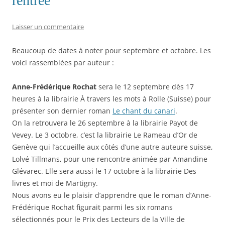
rentrée
u
u
u
o
l
r
r
r
u
i
T
F
L
v
e
w
a
i
r
n
Laisser un commentaire
i
c
n
e
p
t
e
k
d
a
t
b
e
a
r
e
o
d
n
e
Beaucoup de dates à noter pour septembre et octobre. Les
r
o
I
s
-
(
k
n
u
m
voici rassemblées par auteur :
o
(
(
n
a
u
o
o
e
i
v
u
u
n
l
Anne-Frédérique Rochat
sera le 12 septembre dès 17
r
v
v
o
à
e
r
r
u
u
heures à la librairie À travers les mots à Rolle (Suisse) pour
d
e
e
v
n
a
d
d
e
a
présenter son dernier roman
Le chant du canari
.
n
a
a
l
m
s
n
n
l
i
On la retrouvera le 26 septembre à la librairie Payot de
u
s
s
e
(
n
u
u
f
o
Vevey. Le 3 octobre, c’est la librairie Le Rameau d’Or de
e
n
n
e
u
Genève qui l’accueille aux côtés d’une autre auteure suisse,
n
e
e
n
v
o
n
n
ê
r
Lolvé Tillmans, pour une rencontre animée par Amandine
u
o
o
t
e
v
u
u
r
d
Glévarec. Elle sera aussi le 17 octobre à la librairie Des
e
v
v
e
a
l
e
e
)
n
livres et moi de Martigny.
l
l
l
s
e
l
l
u
Nous avons eu le plaisir d’apprendre que le roman d’Anne-
f
e
e
n
e
f
f
e
Frédérique Rochat figurait parmi les six romans
n
e
e
n
ê
n
n
o
sélectionnés pour le Prix des Lecteurs de la Ville de
t
ê
ê
u