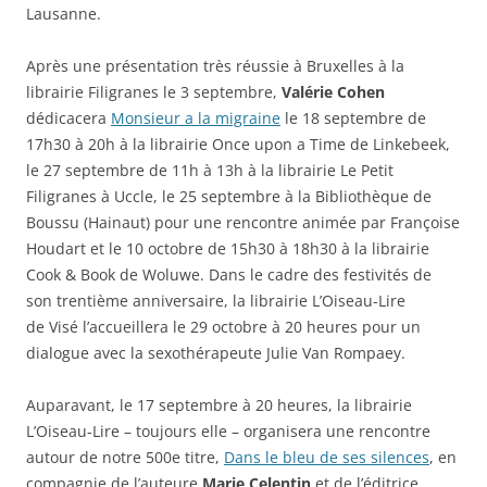
Lausanne.
r
t
t
v
e
r
r
e
)
e
e
l
)
)
l
Après une présentation très réussie à Bruxelles à la
e
f
librairie Filigranes le 3 septembre,
Valérie Cohen
e
n
dédicacera
Monsieur a la migraine
le 18 septembre de
ê
t
17h30 à 20h à la librairie Once upon a Time de Linkebeek,
r
le 27 septembre de 11h à 13h à la librairie Le Petit
e
)
Filigranes à Uccle, le 25 septembre à la Bibliothèque de
Boussu (Hainaut) pour une rencontre animée par Françoise
Houdart et le 10 octobre de 15h30 à 18h30 à la librairie
Cook & Book de Woluwe. Dans le cadre des festivités de
son trentième anniversaire, la librairie L’Oiseau-Lire
de Visé l’accueillera le 29 octobre à 20 heures pour un
dialogue avec la sexothérapeute Julie Van Rompaey.
Auparavant, le 17 septembre à 20 heures, la librairie
L’Oiseau-Lire – toujours elle – organisera une rencontre
autour de notre 500e titre,
Dans le bleu de ses silences
, en
compagnie de l’auteure
Marie Celentin
et de l’éditrice.