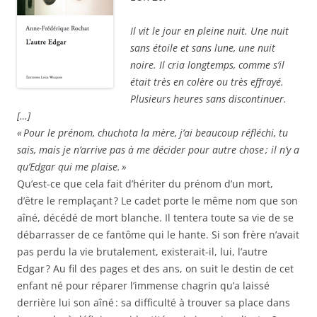
a
d
d
e
a
n
a
a
l
m
s
n
n
l
i
Il vit le jour en pleine nuit. Une nuit
u
s
s
e
(
n
u
u
f
o
sans étoile et sans lune, une nuit
e
n
n
e
u
n
e
e
noire. Il cria longtemps, comme s’il
n
v
o
n
n
ê
r
était très en colère ou très effrayé.
u
o
o
t
e
v
u
u
r
d
Plusieurs heures sans discontinuer.
e
v
v
e
a
l
e
e
)
n
[…]
l
l
l
s
e
l
l
u
« Pour le prénom, chuchota la mère, j’ai beaucoup réfléchi, tu
f
e
e
n
e
f
f
e
sais, mais je n’arrive pas à me décider pour autre chose ; il n’y a
n
e
e
n
ê
n
n
o
qu’Edgar qui me plaise. »
t
ê
ê
u
Qu’est-ce que cela fait d’hériter du prénom d’un mort,
r
t
t
v
e
r
r
e
d’être le remplaçant ? Le cadet porte le même nom que son
)
e
e
l
)
)
l
aîné, décédé de mort blanche. Il tentera toute sa vie de se
e
f
débarrasser de ce fantôme qui le hante. Si son frère n’avait
e
n
pas perdu la vie brutalement, existerait-il, lui, l’autre
ê
t
Edgar ? Au fil des pages et des ans, on suit le destin de cet
r
enfant né pour réparer l’immense chagrin qu’a laissé
e
)
derrière lui son aîné : sa difficulté à trouver sa place dans