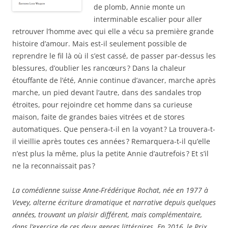
u
o
o
t
e
de plomb, Annie monte un
v
u
u
r
d
e
v
v
e
a
interminable escalier pour aller
l
e
e
)
n
l
l
l
s
retrouver l’homme avec qui elle a vécu sa première grande
e
l
l
u
f
e
e
n
histoire d’amour. Mais est-il seulement possible de
e
f
f
e
n
e
e
n
reprendre le fil là où il s’est cassé, de passer par-dessus les
ê
n
n
o
t
ê
ê
u
blessures, d’oublier les rancœurs ? Dans la chaleur
r
t
t
v
étouffante de l’été, Annie continue d’avancer, marche après
e
r
r
e
)
e
e
l
marche, un pied devant l’autre, dans des sandales trop
)
)
l
e
étroites, pour rejoindre cet homme dans sa curieuse
f
e
maison, faite de grandes baies vitrées et de stores
n
ê
automatiques. Que pensera-t-il en la voyant ? La trouvera-t-
t
r
il vieillie après toutes ces années ? Remarquera-t-il qu’elle
e
)
n’est plus la même, plus la petite Annie d’autrefois ? Et s’il
ne la reconnaissait pas ?
La comédienne suisse Anne-Frédérique Rochat, née en 1977 à
Vevey, alterne écriture dramatique et narrative depuis quelques
années, trouvant un plaisir différent, mais complémentaire,
dans l’exercice de ces deux genres littéraires. En 2016, le Prix