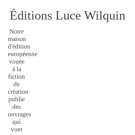
Éditions Luce Wilquin
Notre
maison
d'édition
européenne
vouée
à la
fiction
de
création
publie
des
ouvrages
qui
vont