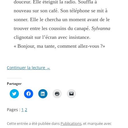
douceur. Elle éteignit la radio. Souffla à
nouveau sur son café. Son téléphone se mit à
sonner. Elle le chercha un moment avant de le
trouver entre les coussins du canapé.
Sylvanna
clignotait sur l’écran avec insistance.
« Bonjour, ma tante, comment allez-vous ?»
Continuer la lecture
→
Partager
C
C
C
C
C
l
l
l
l
l
i
i
i
i
i
q
q
q
q
q
u
u
u
u
u
Pages :
1
2
e
e
e
e
e
z
z
z
r
r
p
p
p
p
p
o
o
o
o
o
Cette entrée a été publiée dans
Publications
, et marquée avec
u
u
u
u
u