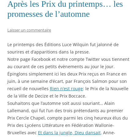
Après les Prix du printemps… les
u
u
u
o
l
r
r
r
u
i
promesses de l’automne
T
F
L
v
e
w
a
i
r
n
i
c
n
e
p
t
e
k
d
a
t
b
e
a
r
Laisser un commentaire
e
o
d
n
e
r
o
I
s
-
(
k
n
u
m
o
(
(
n
a
Le printemps des Éditions Luce Wilquin fut jalonné de
u
o
o
e
i
sourires et d’apparitions dans la presse.
v
u
u
n
l
r
v
v
o
à
Notre page Facebook et notre compte Twitter vous tiennent
e
r
r
u
u
d
e
e
v
n
au courant de ces petits évènements au jour le jour.
a
d
d
e
a
n
a
a
l
m
Épinglons simplement ici les deux Prix reçus en France en
s
n
n
l
i
u
s
s
e
(
juin, à une semaine d’écart, par François Salmon pour son
n
u
u
f
o
e
n
n
e
u
recueil de nouvelles
Rien n’est rouge
: le Prix de la Nouvelle
n
e
e
n
v
o
n
n
ê
r
de la Ville de Decize et le Prix Boccace.
u
o
o
t
e
Souhaitons que l’automne soit aussi souriant… Alain
v
u
u
r
d
e
v
v
e
a
Lallemand, qui fut l’un des trois prétendants au premier
l
e
e
)
n
l
l
l
s
Prix Cercle Chapel, compte parmi les cinq heureux élus du
e
l
l
u
f
e
e
n
Prix des Lycéens Littérature en Fédération Wallonie-
e
f
f
e
n
e
e
n
Bruxelles avec
Et dans la jungle, Dieu dansait
. Anne-
ê
n
n
o