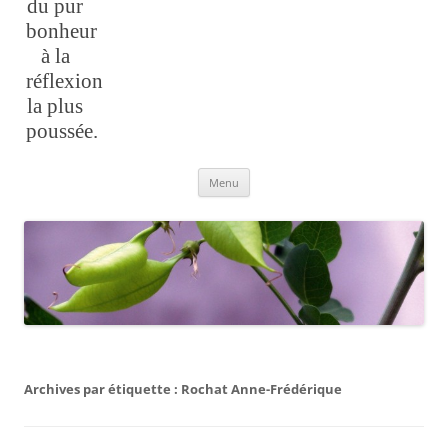
du pur
bonheur
à la
réflexion
la plus
poussée.
Aller
Menu
au
contenu
Archives par étiquette :
Rochat Anne-Frédérique