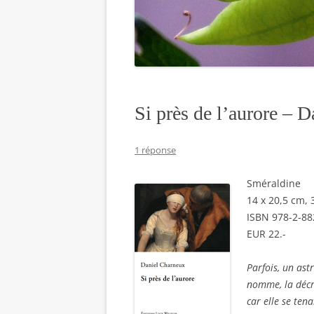
Si près de l’aurore – 
1 réponse
Sméraldine
14 x 20,5 cm,
ISBN 978-2-88
EUR 22.-
Parfois, un ast
nomme, la décri
car elle se tena