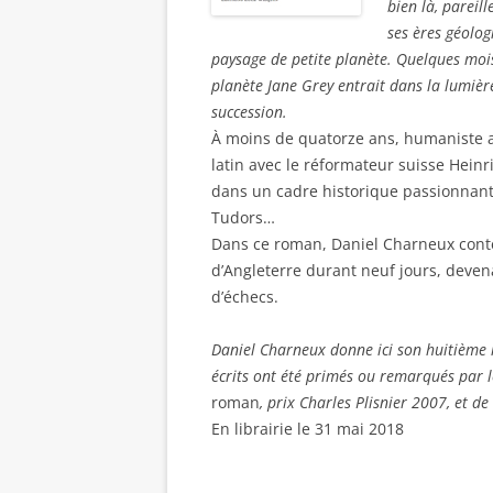
bien là, pareil
ses ères géolog
paysage de petite planète. Quelques mois a
planète Jane Grey entrait dans la lumière
succession.
À moins de quatorze ans, humaniste 
latin avec le réformateur suisse Heinric
dans un cadre historique passionnant 
Tudors…
Dans ce roman, Daniel Charneux conte l’
d’Angleterre durant neuf jours, devena
d’échecs.
Daniel Charneux donne ici son huitième r
écrits ont été primés ou remarqués par l
roman
, prix Charles Plisnier 2007, et de
En librairie le 31 mai 2018