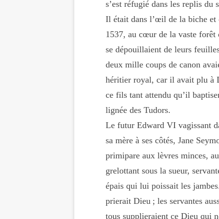
s’est réfugié dans les replis du 
Il était dans l’œil de la biche e
1537, au cœur de la vaste forê
se dépouillaient de leurs feuille
deux mille coups de canon avaie
héritier royal, car il avait plu
ce fils tant attendu qu’il baptis
lignée des Tudors.
Le futur Edward VI vagissant da
sa mère à ses côtés, Jane Seymo
primipare aux lèvres minces, au
grelottant sous la sueur, servan
épais qui lui poissait les jambes
prierait Dieu ; les servantes aus
tous supplieraient ce Dieu qui ne