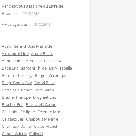
Rendez-vous à la Foire du Livre de
Bruxelles
13.02.2018
À vos agendas !
06.02.2018
Adam Gérard
Alet Mathilde
Alexandre Line
André Beem
Anne-Claire Cornet
Aït Belize Issa
Baba Luc
Barboni Thilde
Bary Isabelle
Bellefroid Thierry
Bergen Véronique
Bergé Geneviève
Berryl Rose
Bertels Laurence
Berti Sarah
Bradfer Philippe
Brogniet Eric
Brucher Eric
Bucciarelli Carino
Cantraine Philippe
Celentin Marie
Cels Jacques
Chappuis Mélanie
Charneux Daniel
Claise Michel
Cohen Valérie
Collectif