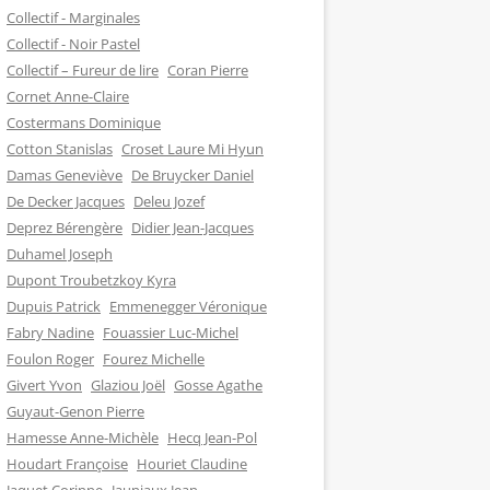
Collectif - Marginales
Collectif - Noir Pastel
Collectif – Fureur de lire
Coran Pierre
Cornet Anne-Claire
Costermans Dominique
Cotton Stanislas
Croset Laure Mi Hyun
Damas Geneviève
De Bruycker Daniel
De Decker Jacques
Deleu Jozef
Deprez Bérengère
Didier Jean-Jacques
Duhamel Joseph
Dupont Troubetzkoy Kyra
Dupuis Patrick
Emmenegger Véronique
Fabry Nadine
Fouassier Luc-Michel
Foulon Roger
Fourez Michelle
Givert Yvon
Glaziou Joël
Gosse Agathe
Guyaut-Genon Pierre
Hamesse Anne-Michèle
Hecq Jean-Pol
Houdart Françoise
Houriet Claudine