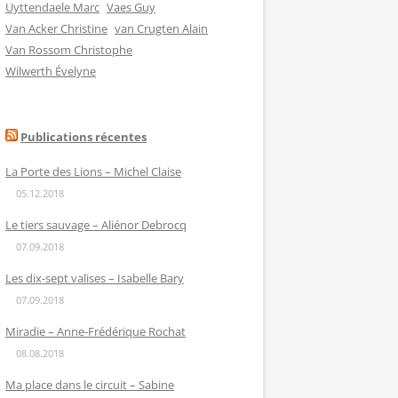
Uyttendaele Marc
Vaes Guy
Van Acker Christine
van Crugten Alain
Van Rossom Christophe
Wilwerth Évelyne
Publications récentes
La Porte des Lions – Michel Claise
05.12.2018
Le tiers sauvage – Aliénor Debrocq
07.09.2018
Les dix-sept valises – Isabelle Bary
07.09.2018
Miradie – Anne-Frédérique Rochat
08.08.2018
Ma place dans le circuit – Sabine