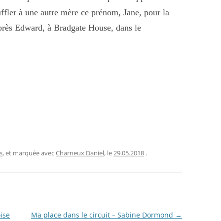
ouffler à une autre mère ce prénom, Jane, pour la
 après Edward, à Bradgate House, dans le
s
, et marquée avec
Charneux Daniel
, le
29.05.2018
.
ise
Ma place dans le circuit – Sabine Dormond
→