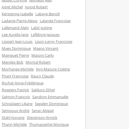
Jaquet Corinne
Jauniaux Jean
Joiret Michel
Junod Robert
Kerstenne Isabelle
Labaye Benoît
Ladame Pierre-Alexis
Lalande Françoise
Lallemand Alain
Lalot Justine
Lee Aurelia Jane
Lefèbvre Jacques
Lippert Jean-Louis
Lison-Leroy Françoise
Maes Dominique
Magos Vincent
Mainguet Pierre
Masoni Carlo
Mendes Bob
Montal Robert
Morhange Michèle
Nys-Mazure Colette
Pirart Françoise
Raucy Claude
Rochat Anne-Frédérique
Roegiers Patrick
Salducci Ethel
Salmon François
Sandron Emmanuèle
Schraûwen Liliane
Segalen Dominique
Sempoux André
Seran Abigail
Stahl Josyane
Stevenson Annick
Tharin Michèle
Thomassettie Monique