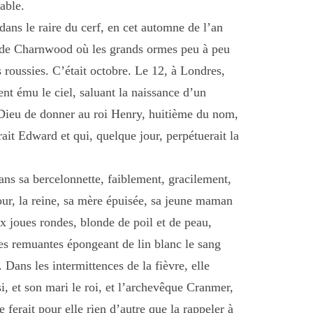
sable.
t dans le raire du cerf, en cet automne de l’an
t de Charnwood où les grands ormes peu à peu
s roussies. C’était octobre. Le 12, à Londres,
nt ému le ciel, saluant la naissance d’un
 à Dieu de donner au roi Henry, huitième du nom,
erait Edward et qui, quelque jour, perpétuerait la
ns sa bercelonnette, faiblement, gracilement,
ur, la reine, sa mère épuisée, sa jeune maman
x joues rondes, blonde de poil et de peau,
tes remuantes épongeant de lin blanc le sang
. Dans les intermittences de la fièvre, elle
si, et son mari le roi, et l’archevêque Cranmer,
 ferait pour elle rien d’autre que la rappeler à