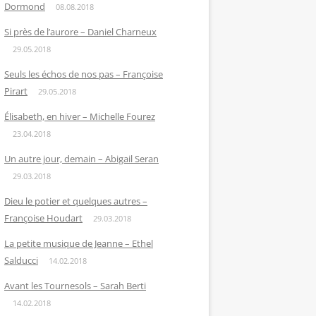
Dormond
08.08.2018
Si près de l’aurore – Daniel Charneux
29.05.2018
Seuls les échos de nos pas – Françoise
Pirart
29.05.2018
Élisabeth, en hiver – Michelle Fourez
23.04.2018
Un autre jour, demain – Abigail Seran
29.03.2018
Dieu le potier et quelques autres –
Françoise Houdart
29.03.2018
La petite musique de Jeanne – Ethel
Salducci
14.02.2018
Avant les Tournesols – Sarah Berti
14.02.2018