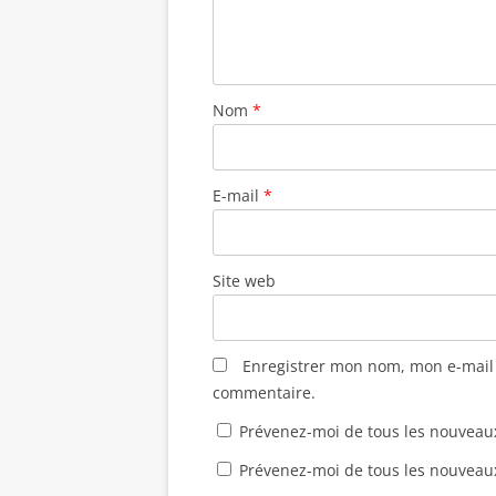
t
ê
ê
u
r
t
t
v
e
r
r
e
)
e
e
l
)
)
l
e
f
Nom
*
e
n
ê
t
r
e
E-mail
*
)
Site web
Enregistrer mon nom, mon e-mail 
commentaire.
Prévenez-moi de tous les nouveau
Prévenez-moi de tous les nouveaux 