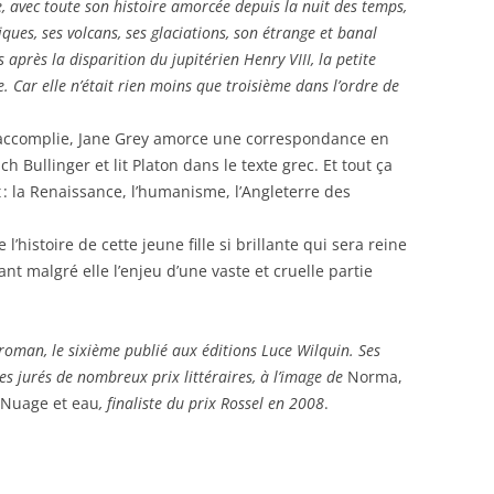
le, avec toute son histoire amorcée depuis la nuit des temps,
iques, ses volcans, ses glaciations, son étrange et banal
près la disparition du jupi­térien Henry VIII, la petite
. Car elle n’était rien moins que troisième dans l’ordre de
accomplie, Jane Grey amorce une correspondance en
h Bullinger et lit Platon dans le texte grec. Et tout ça
: la Renaissance, l’humanisme, l’Angleterre des
histoire de cette jeune fille si brillante qui sera reine
nt malgré elle l’enjeu d’une vaste et cruelle partie
oman, le sixième publié aux éditions Luce Wilquin. Ses
es jurés de nombreux prix littéraires, à l’image de
Norma,
Nuage et eau
, finaliste du prix Rossel en 2008
.