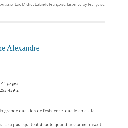
ouassier Luc-Michel
,
Lalande Françoise
,
Lison-Leroy Françoise
,
ne Alexandre
 144 pages
253-439-2
 la grande question de l’existence, quelle en est la
as, Lisa pour qui tout débute quand une amie l’inscrit