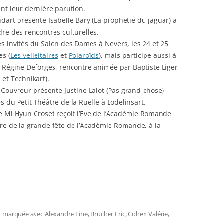
nt leur dernière parution.
dart présente Isabelle Bary (La prophétie du jaguar) à
dre des rencontres culturelles.
s invités du Salon des Dames à Nevers, les 24 et 25
es (
Les velléitaires
et
Polaroïds
), mais participe aussi à
 Régine Deforges, rencontre animée par Baptiste Liger
 et Technikart).
 Couvreur présente Justine Lalot (Pas grand-chose)
s du Petit Théâtre de la Ruelle à Lodelinsart.
re Mi Hyun Croset reçoit l’Eve de l’Académie Romande
re de la grande fête de l’Académie Romande, à la
et marquée avec
Alexandre Line
,
Brucher Eric
,
Cohen Valérie
,