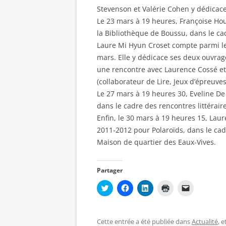
Stevenson et Valérie Cohen y dédicace
Le 23 mars à 19 heures, Françoise Hou
la Bibliothèque de Boussu, dans le ca
Laure Mi Hyun Croset compte parmi le
mars. Elle y dédicace ses deux ouvrag
une rencontre avec Laurence Cossé et
(collaborateur de Lire, Jeux d’épreuves
Le 27 mars à 19 heures 30, Eveline De
dans le cadre des rencontres littéraire
Enfin, le 30 mars à 19 heures 15, Lau
2011-2012 pour Polaroïds, dans le cad
Maison de quartier des Eaux-Vives.
Partager
C
C
C
C
C
l
l
l
l
l
i
i
i
i
i
q
q
q
q
q
u
u
u
u
u
e
e
e
e
e
Cette entrée a été publiée dans
Actualité
, 