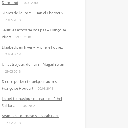
Dormond
08.08.2018
Si près de l’aurore – Daniel Charneux
29.05.2018
Seuls les échos de nos pas – Françoise
Pirart
29.05.2018
Élisabeth, en hiver – Michelle Fourez
23.04.2018
Un autre jour, demain – Abigail Seran
29.03.2018
Dieu le potier et quelques autres –
Françoise Houdart
29.03.2018
La petite musique de Jeanne – Ethel
Salducci
14.02.2018
Avant les Tournesols – Sarah Berti
14.02.2018