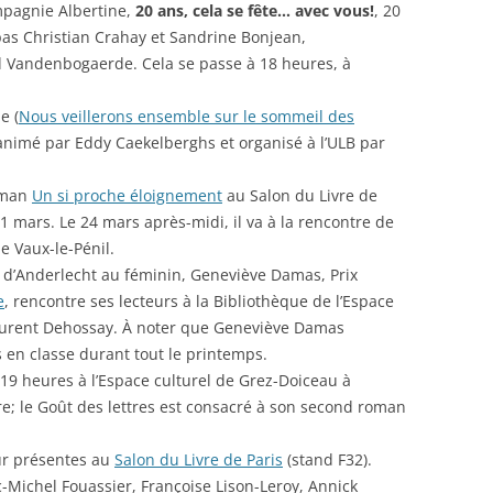
mpagnie Albertine,
20 ans, cela se fête… avec vous!
, 20
 pas Christian Crahay et Sandrine Bonjean,
d Vandenbogaerde. Cela se passe à 18 heures, à
e (
Nous veillerons ensemble sur le sommeil des
 animé par Eddy Caekelberghs et organisé à l’ULB par
oman
Un si proche éloignement
au Salon du Livre de
11 mars. Le 24 mars après-midi, il va à la rencontre de
de Vaux-le-Pénil.
 d’Anderlecht au féminin, Geneviève Damas, Prix
e
, rencontre ses lecteurs à la Bibliothèque de l’Espace
urent Dehossay. À noter que Geneviève Damas
 en classe durant tout le printemps.
 19 heures à l’Espace culturel de Grez-Doiceau à
e; le Goût des lettres est consacré à son second roman
sûr présentes au
Salon du Livre de Paris
(stand F32).
Michel Fouassier, Françoise Lison-Leroy, Annick