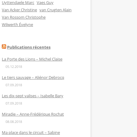
Uyttendaele Marc
Vaes Guy
Van Acker Christine
van Crugten Alain
Van Rossom Christophe
Wilwerth Évelyne
Publications récentes
La Porte des Lions – Michel Claise
05.12.2018
Le tiers sauvage – Aliénor Debrocq
07.09.2018
Les dix-sept valises – Isabelle Bary
07.09.2018
Miradie – Anne-Frédérique Rochat
08.08.2018
Ma place dans le circuit – Sabine