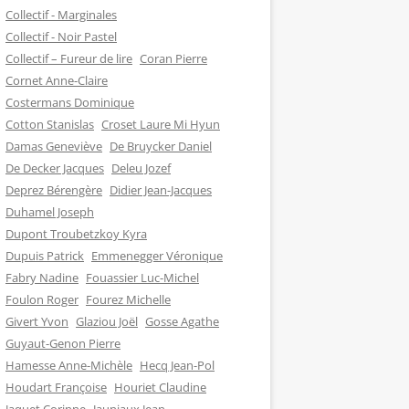
Collectif - Marginales
Collectif - Noir Pastel
Collectif – Fureur de lire
Coran Pierre
Cornet Anne-Claire
Costermans Dominique
Cotton Stanislas
Croset Laure Mi Hyun
Damas Geneviève
De Bruycker Daniel
De Decker Jacques
Deleu Jozef
Deprez Bérengère
Didier Jean-Jacques
Duhamel Joseph
Dupont Troubetzkoy Kyra
Dupuis Patrick
Emmenegger Véronique
Fabry Nadine
Fouassier Luc-Michel
Foulon Roger
Fourez Michelle
Givert Yvon
Glaziou Joël
Gosse Agathe
Guyaut-Genon Pierre
Hamesse Anne-Michèle
Hecq Jean-Pol
Houdart Françoise
Houriet Claudine