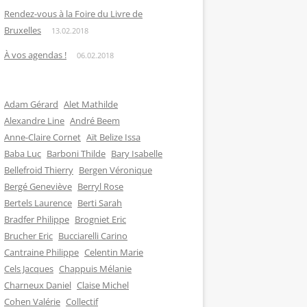
Rendez-vous à la Foire du Livre de
Bruxelles
13.02.2018
À vos agendas !
06.02.2018
Adam Gérard
Alet Mathilde
Alexandre Line
André Beem
Anne-Claire Cornet
Aït Belize Issa
Baba Luc
Barboni Thilde
Bary Isabelle
Bellefroid Thierry
Bergen Véronique
Bergé Geneviève
Berryl Rose
Bertels Laurence
Berti Sarah
Bradfer Philippe
Brogniet Eric
Brucher Eric
Bucciarelli Carino
Cantraine Philippe
Celentin Marie
Cels Jacques
Chappuis Mélanie
Charneux Daniel
Claise Michel
Cohen Valérie
Collectif