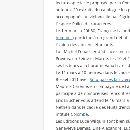
lecture-spectacle proposée par la Co
auteurs, 20 extraits du catalogue lus
accompagnés au violoncelle par Sigri
l’espace Police de caractères.
Le 1er mars à 20h30, Françoise Laland
hommes
) participe à un grand débat
l’Union des anciens étudiants.
Luc-Michel Fouassier dédicace son r
Provins, en Seine et Marne, les 10 et 
ses lecteurs à la librairie Vaux Livres 
Le 11 mars à 10 heures, dans le cadre
Rossel 2011 avec
Si tu passes la rivièr
Maurice Carême, en compagnie de La
participe à de nombreuses rencontres
Eric Brucher vous attend le 16 mars à
Néthen dans le cadre des Nuits d’encr
intitulé
Colombe
.
Les Editions Luce Wilquin sont bien 
Geneviève Damas, Line Alexandre, Luc-