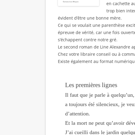
e
n
n
e
u
en cachette a
n
e
e
n
v
o
n
n
ê
r
trop bien inte
u
o
o
t
e
évident d’être une bonne mère.
v
u
u
r
d
e
v
v
e
a
Ce qui se voulait une parenthèse exc
l
e
e
)
n
l
l
l
s
épreuve de vérité, car une fois ouverte
e
l
l
u
f
e
e
n
s’échappent contre notre gré.
e
f
f
e
n
e
e
n
Le second roman de Line Alexandre 
ê
n
n
o
t
ê
ê
u
Chez votre libraire conseil ou à com
r
t
t
v
e
r
r
e
Existe également au format numérique
)
e
e
l
)
)
l
e
f
e
Les premières lignes
n
ê
t
Il faut que je parle à quelqu’u
r
e
a toujours été silencieux, je veu
)
d’attention.
Et la mort ne peut qu’avoir dév
J’ai cueilli dans le jardin quel