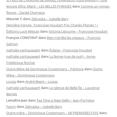
SI PRÈS DE L’AURORE de DANIEL CHARNEUX (Luce Wilquin) – Une
lecture d’Éric Allard – LES BELLES PHRASES
dans
Comme un roman-
fleuve – Daniel Charneux
Meunier C
dans
Zebraska – Isabelle Bary
Dernière minute : Françoise Houdart Prix Charles Plisnier ! |
Éditions Luce Wilquin
dans
Victoria Libourne – Françoise Houdart
François CONSTANT
dans
Rien n’arrête les oiseaux – François
Salmon
nathalie vanhauwaert
dans
Éclipse – Françoise Houdart
nathalie vanhauwaert
dans
La ferme (vue de nuit) – Anne-
Frédérique Rochat
Outre-Mère de Dominique Costermans – PatiVore
dans
Outre-
Mère – Dominique Costermans
Loxias
dans
André Beem – Loxias
nathalie vanhauwaert
dans
Le silence de Belle-Île – Laurence
Bertels
Lemaître Jean
dans
Tea Time à New Delhi – Jean-Pol Hecq
Fanny
dans
Zebraska – Isabelle Bary
Outre-mère – Dominique Costermans – 68 PREMIERES FOIS
dans