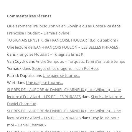
Commentaires récents
Quels romans lire lorsqu'on va en Slovénie ou au Costa Rica
dans
Françoise Houdart – L’amie slovène
TU SIGNAIS ERNST K. de FRANÇOISE HOUDART (Ed. du Sablon) /
Une lecture de JEAN-FRANÇOIS FOULON – LES BELLES PHRASES
dans
Françoise Houdart – Tu signais Ernst K.
Van Cuyck
dans
André Sempoux – Torquato, l’ami d’un autre temps
Yernaux
dans
Georges et les dragons – Jean-Pol Hecq
Patrick Dupuis
dans
Une page se tourne…
Wart
dans
Une page se tourne…
SI PRÈS DE L’AURORE de DANIEL CHARNEUX (Luce Wilquin) – Une
lecture d’Éric Allard – LES BELLES PHRASES
dans
Si près de l’aurore –
Daniel Charneux
SI PRÈS DE L’AURORE de DANIEL CHARNEUX (Luce Wilquin) – Une
lecture d’Éric Allard – LES BELLES PHRASES
dans
Trop lourd pour
moi – Daniel Charneux