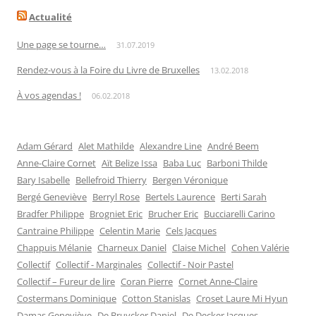
Actualité
Une page se tourne…
31.07.2019
Rendez-vous à la Foire du Livre de Bruxelles
13.02.2018
À vos agendas !
06.02.2018
Adam Gérard
Alet Mathilde
Alexandre Line
André Beem
Anne-Claire Cornet
Aït Belize Issa
Baba Luc
Barboni Thilde
Bary Isabelle
Bellefroid Thierry
Bergen Véronique
Bergé Geneviève
Berryl Rose
Bertels Laurence
Berti Sarah
Bradfer Philippe
Brogniet Eric
Brucher Eric
Bucciarelli Carino
Cantraine Philippe
Celentin Marie
Cels Jacques
Chappuis Mélanie
Charneux Daniel
Claise Michel
Cohen Valérie
Collectif
Collectif - Marginales
Collectif - Noir Pastel
Collectif – Fureur de lire
Coran Pierre
Cornet Anne-Claire
Costermans Dominique
Cotton Stanislas
Croset Laure Mi Hyun
Damas Geneviève
De Bruycker Daniel
De Decker Jacques