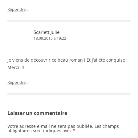
e
f
f
e
n
e
e
n
ê
n
n
o
↓
Répondre
t
ê
ê
u
r
t
t
v
e
r
r
e
)
e
e
l
)
)
l
Scarlett Julie
e
f
18.09.2016 à 19:22
e
n
ê
t
r
Je viens de découvrir ce beau roman ! Et j’ai été conquise !
e
)
Merci !!!
↓
Répondre
Laisser un commentaire
Votre adresse e-mail ne sera pas publiée.
Les champs
obligatoires sont indiqués avec
*