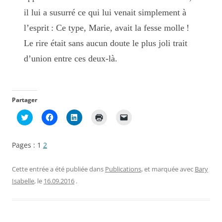
il lui a susurré ce qui lui venait simplement à
l’esprit : Ce type, Marie, avait la fesse molle !
Le rire était sans aucun doute le plus joli trait
d’union entre ces deux-là.
Partager
C
C
C
C
C
l
l
l
l
l
i
i
i
i
i
q
q
q
q
q
u
u
u
u
u
Pages :
1
2
e
e
e
e
e
z
z
z
r
r
p
p
p
p
p
o
o
o
o
o
Cette entrée a été publiée dans
Publications
, et marquée avec
Bary
u
u
u
u
u
r
r
r
r
r
Isabelle
, le
16.09.2016
.
p
p
p
i
e
a
a
a
m
n
r
r
r
p
v
t
t
t
r
o
a
a
a
i
y
g
g
g
m
e