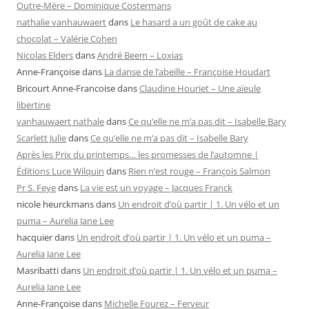
Outre-Mère – Dominique Costermans
nathalie vanhauwaert
dans
Le hasard a un goût de cake au
chocolat – Valérie Cohen
Nicolas Elders
dans
André Beem – Loxias
Anne-Françoise
dans
La danse de l’abeille – Françoise Houdart
Bricourt Anne-Francoise
dans
Claudine Houriet – Une aïeule
libertine
vanhauwaert nathale
dans
Ce qu’elle ne m’a pas dit – Isabelle Bary
Scarlett Julie
dans
Ce qu’elle ne m’a pas dit – Isabelle Bary
Après les Prix du printemps… les promesses de l’automne |
Éditions Luce Wilquin
dans
Rien n’est rouge – François Salmon
Pr S. Feye
dans
La vie est un voyage – Jacques Franck
nicole heurckmans
dans
Un endroit d’où partir | 1. Un vélo et un
puma – Aurelia Jane Lee
hacquier
dans
Un endroit d’où partir | 1. Un vélo et un puma –
Aurelia Jane Lee
Masribatti
dans
Un endroit d’où partir | 1. Un vélo et un puma –
Aurelia Jane Lee
Anne-Françoise
dans
Michelle Fourez – Ferveur