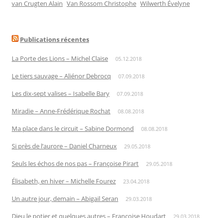
van Crugten Alain
Van Rossom Christophe
Wilwerth Évelyne
Publications récentes
La Porte des Lions – Michel Claise
05.12.2018
Le tiers sauvage – Aliénor Debrocq
07.09.2018
Les dix-sept valises – Isabelle Bary
07.09.2018
Miradie – Anne-Frédérique Rochat
08.08.2018
Ma place dans le circuit – Sabine Dormond
08.08.2018
Si près de l’aurore – Daniel Charneux
29.05.2018
Seuls les échos de nos pas – Françoise Pirart
29.05.2018
Élisabeth, en hiver – Michelle Fourez
23.04.2018
Un autre jour, demain – Abigail Seran
29.03.2018
Dieu le potier et quelques autres – Françoise Houdart
29.03.2018