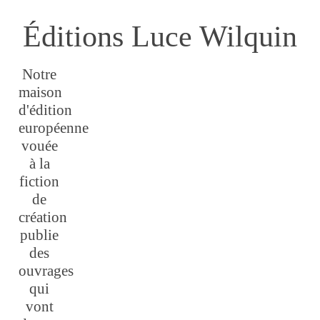
Éditions Luce Wilquin
Notre
maison
d'édition
européenne
vouée
à la
fiction
de
création
publie
des
ouvrages
qui
vont