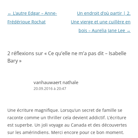
e
e
e
e
r
r
r
r
r
u
s
s
s
(
n
Navigation
←
L’autre Edgar – Anne-
Un endroit d’où partir | 2.
u
u
u
o
l
r
r
r
u
i
des
Frédérique Rochat
Une vierge et une cuillère en
T
F
L
v
e
w
a
i
r
n
articles
i
c
n
e
bois – Aurelia Jane Lee
p
→
t
e
k
d
a
t
b
e
a
r
e
o
d
n
e
r
o
I
s
-
(
k
n
u
m
2 réflexions sur «
Ce qu’elle ne m’a pas dit – Isabelle
o
(
(
n
a
u
o
o
e
i
Bary
»
v
u
u
n
l
r
v
v
o
à
e
r
r
u
u
d
e
e
v
n
a
d
d
e
a
vanhauwaert nathale
n
a
a
l
m
s
n
n
l
i
20.09.2016 à 20:47
u
s
s
e
(
n
u
u
f
o
e
n
n
e
u
n
e
e
n
v
o
n
n
ê
r
Une écriture magnifique. Lorsqu’un secret de famille se
u
o
o
t
e
v
u
u
r
d
raconte comme un thriller cela devient addictif. L’écriture
e
v
v
e
a
l
e
e
)
n
est superbe. Un joli voyage au Canada et des découvertes
l
l
l
s
e
l
l
u
sur les amérindiens. Merci encore pour ce bon moment.
f
e
e
n