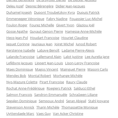
Deleu Jozef
Deprez Bérengère
Didier Jean-Jacques
Duhamel Joseph
Dupont Troubetzkoy Kyra
Dupuis Patrick
Emmenegger Véronique
Fabry Nadine
Fouassier Luc-Michel
Foulon Roger
Fourez Michelle
Givert Yvon
Glaziou Joël
Gosse Agathe
Guyaut-Genon Pierre
Hamesse Anne-Michèle
Hecq Jean-Pol
Houdart Françoise
Houriet Claudine
Jaquet Corinne
Jauniaux Jean
Joiret Michel
Junod Robert
Kerstenne Isabelle
Labaye Benoît
Ladame Pierre-Alexis
Lalande Françoise
Lallemand Alain
Lalot Justine
Lee Aurelia Jane
Lefèbvre Jacques
Lippert Jean-Louis
Lison-Leroy Françoise
Maes Dominique
Magos Vincent
Mainguet Pierre
Masoni Carlo
Mendes Bob
Montal Robert
Morhange Michèle
Nys-Mazure Colette
Pirart Françoise
Raucy Claude
Rochat Anne-Frédérique
Roegiers Patrick
Salducci Ethel
Salmon François
Sandron Emmanuèle
Schraûwen Liliane
Segalen Dominique
Sempoux André
Seran Abigail
Stahl Josyane
Stevenson Annick
Tharin Michèle
Thomassettie Monique
Uyttendaele Marc
Vaes Guy
Van Acker Christine