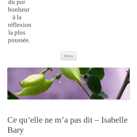
du pur
bonheur
à la
réflexion
la plus
poussée.
Aller
Menu
au
contenu
Ce qu’elle ne m’a pas dit – Isabelle
Bary