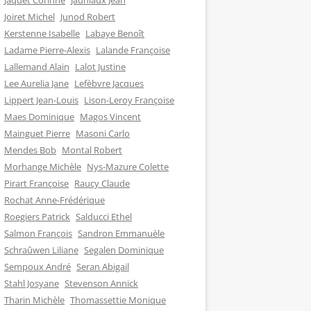
Jaquet Corinne
Jauniaux Jean
Joiret Michel
Junod Robert
Kerstenne Isabelle
Labaye Benoît
Ladame Pierre-Alexis
Lalande Françoise
Lallemand Alain
Lalot Justine
Lee Aurelia Jane
Lefèbvre Jacques
Lippert Jean-Louis
Lison-Leroy Françoise
Maes Dominique
Magos Vincent
Mainguet Pierre
Masoni Carlo
Mendes Bob
Montal Robert
Morhange Michèle
Nys-Mazure Colette
Pirart Françoise
Raucy Claude
Rochat Anne-Frédérique
Roegiers Patrick
Salducci Ethel
Salmon François
Sandron Emmanuèle
Schraûwen Liliane
Segalen Dominique
Sempoux André
Seran Abigail
Stahl Josyane
Stevenson Annick
Tharin Michèle
Thomassettie Monique