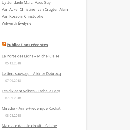
Uyttendaele Marc
Vaes Guy
Van Acker Christine
van Crugten Alain
Van Rossom Christophe
Wilwerth Évelyne
Publications récentes
La Porte des Lions – Michel Claise
05.12.2018
Le tiers sauvage – Aliénor Debrocq
07.09.2018
Les dix-sept valises – Isabelle Bary
07.09.2018
Miradie – Anne-Frédérique Rochat
08.08.2018
Ma place dans le circuit – Sabine