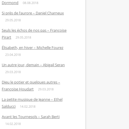
Dormond
08.08.2018
Si près de l’aurore – Daniel Charneux
29.05.2018
Seuls les échos de nos pas – Françoise
Pirart
29.05.2018
Élisabeth, en hiver – Michelle Fourez
23.04.2018
Un autre jour, demain – Abigail Seran
29.03.2018
Dieu le potier et quelques autres –
Françoise Houdart
29.03.2018
La petite musique de Jeanne – Ethel
Salducci
14.02.2018
Avant les Tournesols – Sarah Berti
14.02.2018