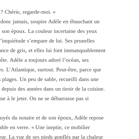
 ? Chérie, regarde-moi. »
 donc jamais, soupire Adèle en ébauchant un
de son époux. La couleur incertaine des yeux
’inquiétude s’empare de lui. Ses prunelles
ance de gris, et elles lui font immanquablement
ête. Adèle a toujours adoré l’océan, ses
es. L’Atlantique, surtout. Peut-être, parce que
es plages. Un peu de sable, recueilli dans une
e depuis des années dans un tiroir de la cuisine.
gne à le jeter. On ne se débarrasse pas si
uyés du notaire et de son époux, Adèle repose
table en verre. « Une ineptie, ce mobilier
eur. La vue de ses pieds gonflés par la chaleur