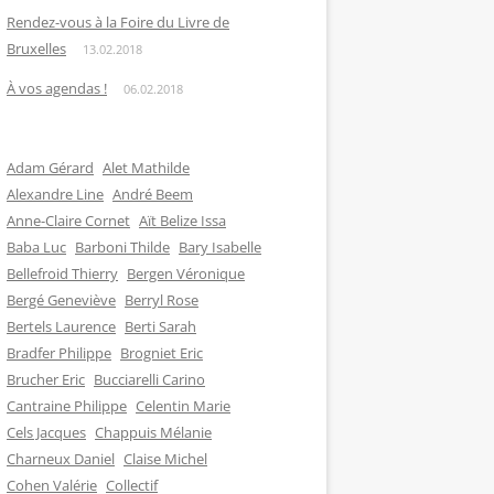
Rendez-vous à la Foire du Livre de
Bruxelles
13.02.2018
À vos agendas !
06.02.2018
Adam Gérard
Alet Mathilde
Alexandre Line
André Beem
Anne-Claire Cornet
Aït Belize Issa
Baba Luc
Barboni Thilde
Bary Isabelle
Bellefroid Thierry
Bergen Véronique
Bergé Geneviève
Berryl Rose
Bertels Laurence
Berti Sarah
Bradfer Philippe
Brogniet Eric
Brucher Eric
Bucciarelli Carino
Cantraine Philippe
Celentin Marie
Cels Jacques
Chappuis Mélanie
Charneux Daniel
Claise Michel
Cohen Valérie
Collectif