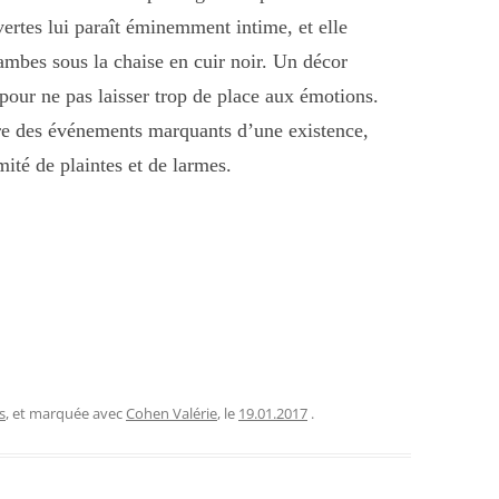
vertes lui paraît éminemment intime, et elle
jambes sous la chaise en cuir noir. Un décor
our ne pas laisser trop de place aux émotions.
re des événements marquants d’une existence,
ité de plaintes et de larmes.
s
, et marquée avec
Cohen Valérie
, le
19.01.2017
.