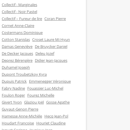
Collectif - Marginales
Collectif - Noir Pastel
Collectif – Fureur de lire
Coran Pierre
Cornet Anne-Claire
Costermans Dominique
Cotton Stanislas
Croset Laure Mi Hyun
Damas Geneviève
De Bruycker Daniel
De Decker Jacques
Deleu Jozef
Deprez Bérengère
Didier Jean-Jacques
Duhamel Joseph
Dupont Troubetzkoy Kyra
Dupuis Patrick
Emmenegger Véronique
Fabry Nadine
Fouassier Luc-Michel
Foulon Roger
Fourez Michelle
Givert Yvon
Glaziou Joël
Gosse Agathe
Guyaut-Genon Pierre
Hamesse Anne-Michèle
Hecq Jean-Pol
Houdart Françoise
Houriet Claudine