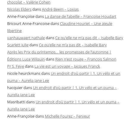
chocolat – Valérie Cohen
Nicolas Elders
dans
André Beem – Loxias
Anne-Françoise
dans
La danse de l’abeille – Françoise Houdart
Bricourt Anne-Francoise
dans
Claudine Houriet – Une aïeule
libertine
vanhauwaert nathale
dans
Ce qu’elle ne m’a pas dit – Isabelle Bary
Scarlett Julie
dans
Ce qu’elle ne m’a pas dit – Isabelle Bary
Après les Prix du printemps… les promesses de l’automne |
Éditions Luce Wilquin
dans
Rien n’est rouge – François Salmon
Pr S. Feye
dans
La vie est un voyage – Jacques Franck
nicole heurckmans
dans
Un endroit d’où partir | 1. Un vélo et un
puma – Aurelia Jane Lee
hacquier
dans
Un endroit d’où partir | 1. Un vélo et un puma –
Aurelia Jane Lee
Masribatti
dans
Un endroit d’où partir | 1. Un vélo et un puma –
Aurelia Jane Lee
Anne-Françoise
dans
Michelle Fourez – Ferveur