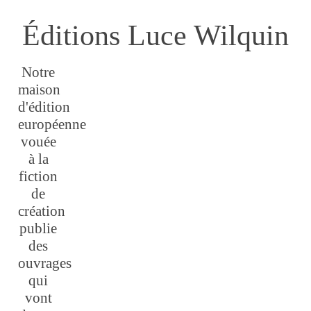
Éditions Luce Wilquin
Notre
maison
d'édition
européenne
vouée
à la
fiction
de
création
publie
des
ouvrages
qui
vont