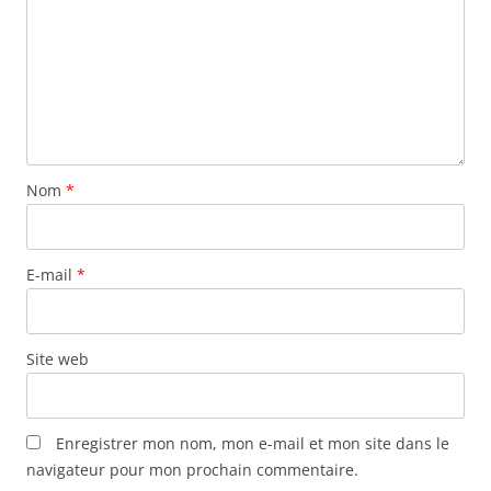
n
ê
t
r
e
)
Nom
*
E-mail
*
Site web
Enregistrer mon nom, mon e-mail et mon site dans le
navigateur pour mon prochain commentaire.