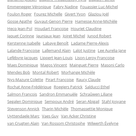
Emmenegger Véronique
Fabry Nadine
Fouassier Luc-Michel
Foulon Roger
Fourez Michelle
Givert Yvon
Glaziou Joël
Gosse Agathe
Guyaut-Genon Pierre
Hamesse Anne-Michèle
Hecq Jean-Pol
Houdart Françoise
Houriet Claudine
Jaquet Corinne
Jauniaux Jean
Joiret Michel
Junod Robert
Kerstenne Isabelle
Labaye Benoît
Ladame Pierre-Alexis
Lalande Françoise
Lallemand Alain
Lalot Justine
Lee Aurelia Jane
Lefèbvre Jacques
Lippert Jean-Louis
Lison-Leroy Françoise
Maes Dominique
Magos Vincent
Mainguet Pierre
Masoni Carlo
Mendes Bob
Montal Robert
Morhange Michèle
Nys-Mazure Colette
Pirart Françoise
Raucy Claude
Rochat Anne-Frédérique
Roegiers Patrick
Salducci Ethel
Salmon François
Sandron Emmanuèle
Schraûwen Liliane
Segalen Dominique
Sempoux André
Seran Abigail
Stahl Josyane
Stevenson Annick
Tharin Michèle
Thomassettie Monique
Uyttendaele Marc
Vaes Guy
Van Acker Christine
van Crugten Alain
Van Rossom Christophe
Wilwerth Évelyne