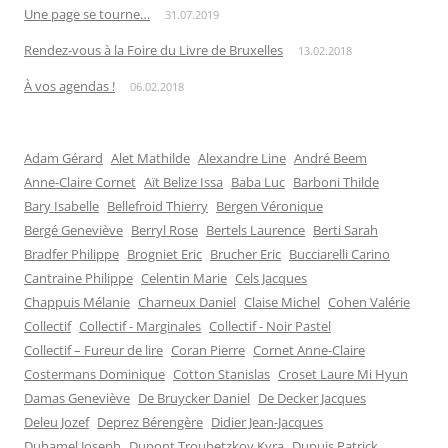
Une page se tourne…
31.07.2019
Rendez-vous à la Foire du Livre de Bruxelles
13.02.2018
À vos agendas !
06.02.2018
Adam Gérard
Alet Mathilde
Alexandre Line
André Beem
Anne-Claire Cornet
Aït Belize Issa
Baba Luc
Barboni Thilde
Bary Isabelle
Bellefroid Thierry
Bergen Véronique
Bergé Geneviève
Berryl Rose
Bertels Laurence
Berti Sarah
Bradfer Philippe
Brogniet Eric
Brucher Eric
Bucciarelli Carino
Cantraine Philippe
Celentin Marie
Cels Jacques
Chappuis Mélanie
Charneux Daniel
Claise Michel
Cohen Valérie
Collectif
Collectif - Marginales
Collectif - Noir Pastel
Collectif – Fureur de lire
Coran Pierre
Cornet Anne-Claire
Costermans Dominique
Cotton Stanislas
Croset Laure Mi Hyun
Damas Geneviève
De Bruycker Daniel
De Decker Jacques
Deleu Jozef
Deprez Bérengère
Didier Jean-Jacques
Duhamel Joseph
Dupont Troubetzkoy Kyra
Dupuis Patrick