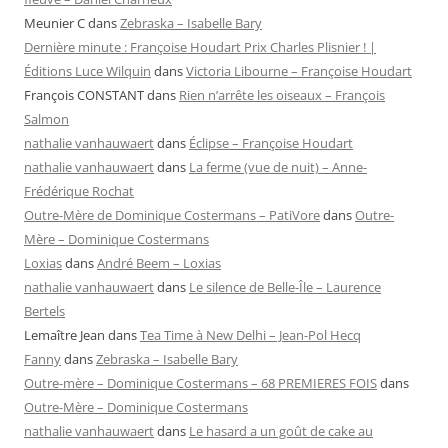
Meunier C
dans
Zebraska – Isabelle Bary
Dernière minute : Françoise Houdart Prix Charles Plisnier ! |
Éditions Luce Wilquin
dans
Victoria Libourne – Françoise Houdart
François CONSTANT
dans
Rien n’arrête les oiseaux – François
Salmon
nathalie vanhauwaert
dans
Éclipse – Françoise Houdart
nathalie vanhauwaert
dans
La ferme (vue de nuit) – Anne-
Frédérique Rochat
Outre-Mère de Dominique Costermans – PatiVore
dans
Outre-
Mère – Dominique Costermans
Loxias
dans
André Beem – Loxias
nathalie vanhauwaert
dans
Le silence de Belle-Île – Laurence
Bertels
Lemaître Jean
dans
Tea Time à New Delhi – Jean-Pol Hecq
Fanny
dans
Zebraska – Isabelle Bary
Outre-mère – Dominique Costermans – 68 PREMIERES FOIS
dans
Outre-Mère – Dominique Costermans
nathalie vanhauwaert
dans
Le hasard a un goût de cake au