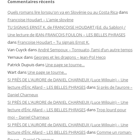
Commentaires récents
Quels romans lire lorsqu'on va en Slovénie ou au Costa Rica
dans
Françoise Houdart – L’amie slovène
TU SIGNAIS ERNST K. de FRANÇOISE HOUDART (Ed. du Sablon) /
Une lecture de JEAN-FRANÇOIS FOULON – LES BELLES PHRASES
dans
Françoise Houdart – Tu signais Ernst K.
Van Cuyck
dans
André Sempoux – Torquato, l’ami d’un autre temps
Yernaux
dans
Georges et les dragons – Jean-Pol Hecq
Patrick Dupuis
dans
Une page se tourne…
Wart
dans
Une page se tourne…
SI PRÈS DE L’AURORE de DANIEL CHARNEUX (Luce Wilquin) – Une
lecture d’Éric Allard – LES BELLES PHRASES
dans
Si près de l’aurore –
Daniel Charneux
SI PRÈS DE L’AURORE de DANIEL CHARNEUX (Luce Wilquin) – Une
lecture d’Éric Allard – LES BELLES PHRASES
dans
Trop lourd pour
moi – Daniel Charneux
SI PRÈS DE L’AURORE de DANIEL CHARNEUX (Luce Wilquin) – Une
lecture d’Éric Allard – LES BELLES PHRASES
dans
Comme un roman-
fleuve – Daniel Charneux