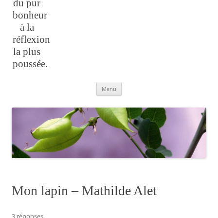
du pur
bonheur
à la
réflexion
la plus
poussée.
Aller
Menu
au
contenu
Mon lapin – Mathilde Alet
3 réponses