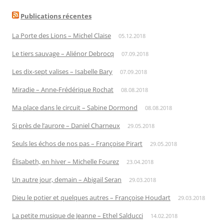
Publications récentes
La Porte des Lions – Michel Claise
05.12.2018
Le tiers sauvage – Aliénor Debrocq
07.09.2018
Les dix-sept valises – Isabelle Bary
07.09.2018
Miradie – Anne-Frédérique Rochat
08.08.2018
Ma place dans le circuit – Sabine Dormond
08.08.2018
Si près de l’aurore – Daniel Charneux
29.05.2018
Seuls les échos de nos pas – Françoise Pirart
29.05.2018
Élisabeth, en hiver – Michelle Fourez
23.04.2018
Un autre jour, demain – Abigail Seran
29.03.2018
Dieu le potier et quelques autres – Françoise Houdart
29.03.2018
La petite musique de Jeanne – Ethel Salducci
14.02.2018