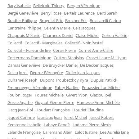
f
e
e
n
Bary Isabelle
Bellefroid Thierry
Bergen Véronique
e
f
f
e
n
e
e
n
Bergé Geneviève
Berryl Rose
Bertels Laurence
Berti Sarah
ê
n
n
o
t
ê
ê
u
Bradfer Philippe
Brogniet Eric
Brucher Eric
Bucciarelli Carino
r
t
t
v
e
r
r
e
Cantraine Philippe
Celentin Marie
Cels Jacques
)
e
e
l
)
)
l
Chappuis Mélanie
Charneux Daniel
Claise Michel
Cohen Valérie
e
Collectif
Collectif - Marginales
Collectif - Noir Pastel
f
e
Collectif – Fureur de lire
Coran Pierre
Cornet Anne-Claire
n
ê
Costermans Dominique
Cotton Stanislas
Croset Laure Mi Hyun
t
r
Damas Geneviève
De Bruycker Daniel
De Decker Jacques
e
)
Deleu Jozef
Deprez Bérengère
Didier Jean-Jacques
Duhamel Joseph
Dupont Troubetzkoy Kyra
Dupuis Patrick
Emmenegger Véronique
Fabry Nadine
Fouassier Luc-Michel
Foulon Roger
Fourez Michelle
Givert Yvon
Glaziou Joël
Gosse Agathe
Guyaut-Genon Pierre
Hamesse Anne-Michèle
Hecq Jean-Pol
Houdart Françoise
Houriet Claudine
Jaquet Corinne
Jauniaux Jean
Joiret Michel
Junod Robert
Kerstenne Isabelle
Labaye Benoît
Ladame Pierre-Alexis
Lalande Françoise
Lallemand Alain
Lalot Justine
Lee Aurelia Jane