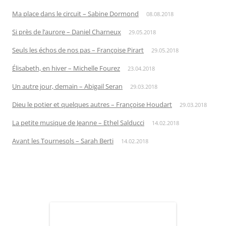
Ma place dans le circuit – Sabine Dormond
08.08.2018
Si près de l’aurore – Daniel Charneux
29.05.2018
Seuls les échos de nos pas – Françoise Pirart
29.05.2018
Élisabeth, en hiver – Michelle Fourez
23.04.2018
Un autre jour, demain – Abigail Seran
29.03.2018
Dieu le potier et quelques autres – Françoise Houdart
29.03.2018
La petite musique de Jeanne – Ethel Salducci
14.02.2018
Avant les Tournesols – Sarah Berti
14.02.2018