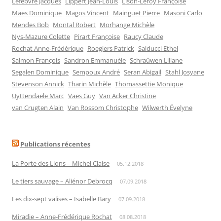
Lefèbvre Jacques
Lippert Jean-Louis
Lison-Leroy Françoise
Maes Dominique
Magos Vincent
Mainguet Pierre
Masoni Carlo
Mendes Bob
Montal Robert
Morhange Michèle
Nys-Mazure Colette
Pirart Françoise
Raucy Claude
Rochat Anne-Frédérique
Roegiers Patrick
Salducci Ethel
Salmon François
Sandron Emmanuèle
Schraûwen Liliane
Segalen Dominique
Sempoux André
Seran Abigail
Stahl Josyane
Stevenson Annick
Tharin Michèle
Thomassettie Monique
Uyttendaele Marc
Vaes Guy
Van Acker Christine
van Crugten Alain
Van Rossom Christophe
Wilwerth Évelyne
Publications récentes
La Porte des Lions – Michel Claise
05.12.2018
Le tiers sauvage – Aliénor Debrocq
07.09.2018
Les dix-sept valises – Isabelle Bary
07.09.2018
Miradie – Anne-Frédérique Rochat
08.08.2018