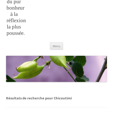
du pur
bonheur
à la
réflexion
la plus
poussée.
Aller
Menu
au
contenu
Résultats de recherche pour
Chicoutimi