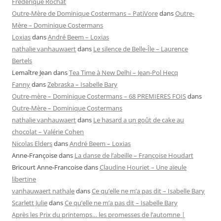
Frédérique Rochat
Outre-Mère de Dominique Costermans – PatiVore
dans
Outre-
Mère – Dominique Costermans
Loxias
dans
André Beem – Loxias
nathalie vanhauwaert
dans
Le silence de Belle-Île – Laurence
Bertels
Lemaître Jean
dans
Tea Time à New Delhi – Jean-Pol Hecq
Fanny
dans
Zebraska – Isabelle Bary
Outre-mère – Dominique Costermans – 68 PREMIERES FOIS
dans
Outre-Mère – Dominique Costermans
nathalie vanhauwaert
dans
Le hasard a un goût de cake au
chocolat – Valérie Cohen
Nicolas Elders
dans
André Beem – Loxias
Anne-Françoise
dans
La danse de l’abeille – Françoise Houdart
Bricourt Anne-Francoise
dans
Claudine Houriet – Une aïeule
libertine
vanhauwaert nathale
dans
Ce qu’elle ne m’a pas dit – Isabelle Bary
Scarlett Julie
dans
Ce qu’elle ne m’a pas dit – Isabelle Bary
Après les Prix du printemps… les promesses de l’automne |