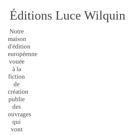
Éditions Luce Wilquin
Notre
maison
d'édition
européenne
vouée
à la
fiction
de
création
publie
des
ouvrages
qui
vont