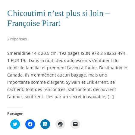
Chicoutimi n’est plus si loin –
Françoise Pirart
2 réponses
Sméraldine 14 x 20,5 cm, 192 pages ISBN 978-2-88253-494-
1 EUR 19.- Dans la nuit, deux adolescents s’enfuient du
domicile familial et prennent l’avion à l’aube. Destination le
Canada. Ils n’emmènent aucun bagage, mais une
importante somme d’argent. Sylvain et Érik errent, se
cachent, font des rencontres, s’affrontent, découvrent
l’amour, souffrent. Liés par un secret inavouable, […]
Partager
C
C
C
C
C
l
l
l
l
l
i
i
i
i
i