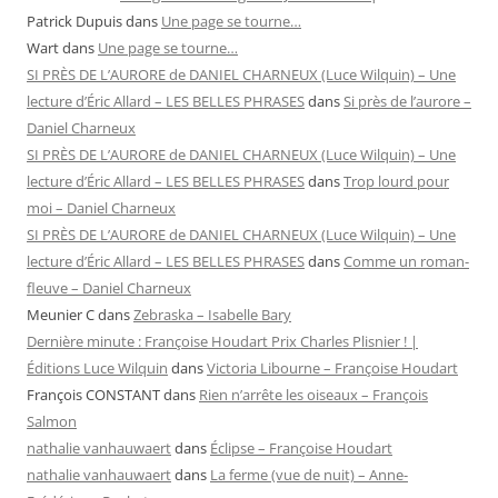
Patrick Dupuis
dans
Une page se tourne…
Wart
dans
Une page se tourne…
SI PRÈS DE L’AURORE de DANIEL CHARNEUX (Luce Wilquin) – Une
lecture d’Éric Allard – LES BELLES PHRASES
dans
Si près de l’aurore –
Daniel Charneux
SI PRÈS DE L’AURORE de DANIEL CHARNEUX (Luce Wilquin) – Une
lecture d’Éric Allard – LES BELLES PHRASES
dans
Trop lourd pour
moi – Daniel Charneux
SI PRÈS DE L’AURORE de DANIEL CHARNEUX (Luce Wilquin) – Une
lecture d’Éric Allard – LES BELLES PHRASES
dans
Comme un roman-
fleuve – Daniel Charneux
Meunier C
dans
Zebraska – Isabelle Bary
Dernière minute : Françoise Houdart Prix Charles Plisnier ! |
Éditions Luce Wilquin
dans
Victoria Libourne – Françoise Houdart
François CONSTANT
dans
Rien n’arrête les oiseaux – François
Salmon
nathalie vanhauwaert
dans
Éclipse – Françoise Houdart
nathalie vanhauwaert
dans
La ferme (vue de nuit) – Anne-