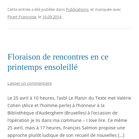
q
q
q
q
q
u
u
u
u
u
e
e
e
e
e
Cette entrée a été publiée dans
Publications
, et marquée avec
z
z
z
r
r
p
p
p
p
p
Pirart Françoise
, le
16.09.2014
.
o
o
o
o
o
u
u
u
u
u
r
r
r
r
r
p
p
p
i
e
a
a
a
m
n
r
r
r
p
v
t
t
t
r
o
a
a
a
i
y
g
g
g
m
e
Floraison de rencontres en ce
e
e
e
e
r
r
r
r
r
u
s
s
s
(
n
printemps ensoleillé
u
u
u
o
l
r
r
r
u
i
T
F
L
v
e
w
a
i
r
n
Laisser un commentaire
i
c
n
e
p
t
e
k
d
a
t
b
e
a
r
e
o
d
n
e
Le 25 avril à 10 heures, l’asbl Le Plaisir du Texte met Valérie
r
o
I
s
-
(
k
n
u
m
Cohen (Alice et l’homme-perle) à l’honneur à la
o
(
(
n
a
Bibliothèque d’Auderghem (Bruxelles) à l’occasion de
u
o
o
e
i
v
u
u
n
l
l’opération Je lis dans ma commune – I love lire. Ce même
r
v
v
o
à
e
r
r
u
u
25 avril, mais à 17 heures, François Salmon propose une
d
e
e
v
n
a
d
d
e
a
approche plutôt ludique de son recueil de nouvelles […]
n
a
a
l
m