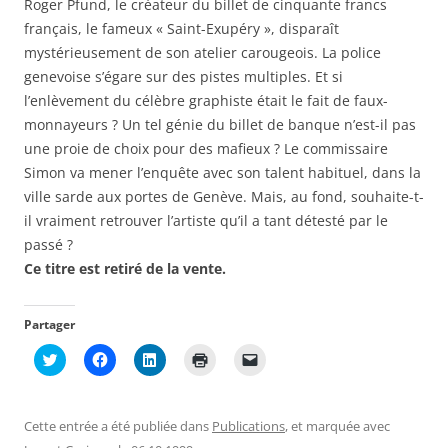
ê
n
n
o
Roger Pfund, le créateur du billet de cinquante francs
t
ê
ê
u
français, le fameux « Saint-Exupéry », disparaît
r
t
t
v
e
r
r
e
mystérieusement de son atelier carougeois. La police
)
e
e
l
)
)
l
genevoise s’égare sur des pistes multiples. Et si
e
f
l’enlèvement du célèbre graphiste était le fait de faux-
e
n
monnayeurs ? Un tel génie du billet de banque n’est-il pas
ê
t
une proie de choix pour des mafieux ? Le commissaire
r
Simon va mener l’enquête avec son talent habituel, dans la
e
)
ville sarde aux portes de Genève. Mais, au fond, souhaite-t-
il vraiment retrouver l’artiste qu’il a tant détesté par le
passé ?
Ce titre est retiré de la vente.
Partager
C
C
C
C
C
l
l
l
l
l
i
i
i
i
i
q
q
q
q
q
u
u
u
u
u
e
e
e
e
e
Cette entrée a été publiée dans
Publications
, et marquée avec
z
z
z
r
r