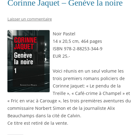
Corinne Jaquet – Genève la noire
e
e
e
e
r
r
r
r
r
u
s
s
s
(
n
u
u
u
o
l
r
r
r
u
i
Laisser un commentaire
T
F
L
v
e
w
a
i
r
n
i
c
n
e
p
Noir Pastel
t
e
k
d
a
t
b
e
a
r
14 x 20,5 cm, 464 pages
e
o
d
n
e
r
o
I
s
-
ISBN 978-2-88253-344-9
(
k
n
u
m
o
(
(
n
a
EUR 25.-
u
o
o
e
i
v
u
u
n
l
r
v
v
o
à
Voici réunis en un seul volume les
e
r
r
u
u
d
e
e
v
n
trois premiers romans policiers de
a
d
d
e
a
n
a
a
l
m
Corinne Jaquet: « Le pendu de la
s
n
n
l
i
u
s
s
e
(
Treille », « Café-crime à Champel » et
n
u
u
f
o
e
n
n
e
u
« Fric en vrac à Carouge », les trois premières aventures du
n
e
e
n
v
o
n
n
ê
r
commissaire Norbert Simon et de la journaliste Alix
u
o
o
t
e
Beauchamps dans la cité de Calvin.
v
u
u
r
d
e
v
v
e
a
Ce titre est retiré de la vente.
l
e
e
)
n
l
l
l
s
e
l
l
u
f
e
e
n