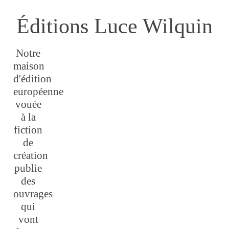
Éditions Luce Wilquin
Notre
maison
d'édition
européenne
vouée
à la
fiction
de
création
publie
des
ouvrages
qui
vont