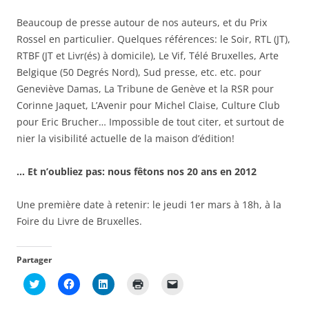
Beaucoup de presse autour de nos auteurs, et du Prix
Rossel en particulier. Quelques références: le Soir, RTL (JT),
RTBF (JT et Livr(és) à domicile), Le Vif, Télé Bruxelles, Arte
Belgique (50 Degrés Nord), Sud presse, etc. etc. pour
Geneviève Damas, La Tribune de Genève et la RSR pour
Corinne Jaquet, L’Avenir pour Michel Claise, Culture Club
pour Eric Brucher… Impossible de tout citer, et surtout de
nier la visibilité actuelle de la maison d’édition!
… Et n’oubliez pas: nous fêtons nos 20 ans en 2012
Une première date à retenir: le jeudi 1er mars à 18h, à la
Foire du Livre de Bruxelles.
Partager
C
C
C
C
C
l
l
l
l
l
i
i
i
i
i