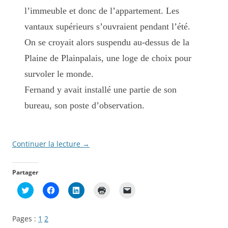
l’immeuble et donc de l’appartement. Les
vantaux supérieurs s’ouvraient pendant l’été.
On se croyait alors suspendu au-dessus de la
Plaine de Plainpalais, une loge de choix pour
survoler le monde.
Fernand y avait installé une partie de son
bureau, son poste d’observation.
Continuer la lecture
→
Partager
C
C
C
C
C
l
l
l
l
l
i
i
i
i
i
q
q
q
q
q
u
u
u
u
u
Pages :
1
2
e
e
e
e
e