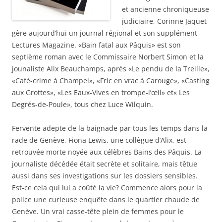
u
s
s
e
(
n
u
u
f
o
et ancienne chroniqueuse
e
n
n
e
u
n
e
e
n
judiciaire, Corinne Jaquet
v
o
n
n
ê
r
gère aujourd’hui un journal régional et son supplément
u
o
o
t
e
v
u
u
r
d
Lectures Magazine. «Bain fatal aux Pâquis» est son
e
v
v
e
a
l
e
e
)
n
septième roman avec le Commissaire Norbert Simon et la
l
l
l
s
e
l
l
u
jounaliste Alix Beauchamps, après «Le pendu de la Treille»,
f
e
e
n
e
f
f
e
«Café-crime à Champel», «Fric en vrac à Carouge», «Casting
n
e
e
n
ê
n
n
o
aux Grottes», «Les Eaux-Vives en trompe-l’œil» et« Les
t
ê
ê
u
Degrés-de-Poule», tous chez Luce Wilquin.
r
t
t
v
e
r
r
e
)
e
e
l
)
)
l
Fervente adepte de la baignade par tous les temps dans la
e
f
rade de Genève, Fiona Lewis, une collègue d’Alix, est
e
n
retrouvée morte noyée aux célèbres Bains des Pâquis. La
ê
t
journaliste décédée était secrète et solitaire, mais têtue
r
aussi dans ses investigations sur les dossiers sensibles.
e
)
Est-ce cela qui lui a coûté la vie? Commence alors pour la
police une curieuse enquête dans le quartier chaude de
Genève. Un vrai casse-tête plein de femmes pour le