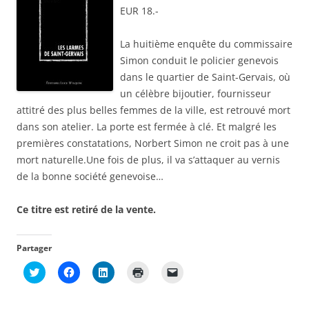
v
u
u
n
l
EUR 18.-
r
v
v
o
à
e
r
r
u
u
d
e
e
v
n
a
d
d
e
a
La huitième enquête du commissaire
n
a
a
l
m
s
n
n
l
i
Simon conduit le policier genevois
u
s
s
e
(
n
u
u
f
o
dans le quartier de Saint-Gervais, où
e
n
n
e
u
n
e
e
un célèbre bijoutier, fournisseur
n
v
o
n
n
ê
r
attitré des plus belles femmes de la ville, est retrouvé mort
u
o
o
t
e
v
u
u
r
d
dans son atelier. La porte est fermée à clé. Et malgré les
e
v
v
e
a
l
e
e
)
n
premières constatations, Norbert Simon ne croit pas à une
l
l
l
s
e
l
l
u
mort naturelle.Une fois de plus, il va s’attaquer au vernis
f
e
e
n
e
f
f
e
de la bonne société genevoise…
n
e
e
n
ê
n
n
o
t
ê
ê
u
Ce titre est retiré de la vente.
r
t
t
v
e
r
r
e
)
e
e
l
)
)
l
e
Partager
f
e
C
C
C
C
C
n
l
l
l
l
l
ê
i
i
i
i
i
t
q
q
q
q
q
r
u
u
u
u
u
e