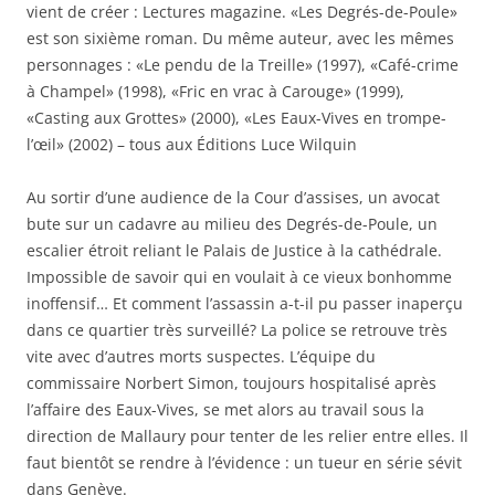
v
u
u
r
d
vient de créer : Lectures magazine. «Les Degrés-de-Poule»
e
v
v
e
a
l
e
e
)
n
est son sixième roman. Du même auteur, avec les mêmes
l
l
l
s
e
l
l
u
personnages : «Le pendu de la Treille» (1997), «Café-crime
f
e
e
n
e
f
f
e
à Champel» (1998), «Fric en vrac à Carouge» (1999),
n
e
e
n
ê
n
n
o
«Casting aux Grottes» (2000), «Les Eaux-Vives en trompe-
t
ê
ê
u
l’œil» (2002) – tous aux Éditions Luce Wilquin
r
t
t
v
e
r
r
e
)
e
e
l
)
)
l
Au sortir d’une audience de la Cour d’assises, un avocat
e
f
bute sur un cadavre au milieu des Degrés-de-Poule, un
e
n
escalier étroit reliant le Palais de Justice à la cathédrale.
ê
t
Impossible de savoir qui en voulait à ce vieux bonhomme
r
inoffensif… Et comment l’assassin a-t-il pu passer inaperçu
e
)
dans ce quartier très surveillé? La police se retrouve très
vite avec d’autres morts suspectes. L’équipe du
commissaire Norbert Simon, toujours hospitalisé après
l’affaire des Eaux-Vives, se met alors au travail sous la
direction de Mallaury pour tenter de les relier entre elles. Il
faut bientôt se rendre à l’évidence : un tueur en série sévit
dans Genève.