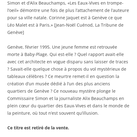
e
l
l
u
Simon et d’Alix Beauchamps, «Les Eaux-Vives en trompe-
f
e
e
n
e
f
f
e
l’oeil» démontre une fois de plus l’attachement de l’auteure
n
e
e
n
ê
n
n
o
pour sa ville natale. Corinne Jaquet est à Genève ce que
t
ê
ê
u
Léo Malet est à Paris.» [Jean-Noël Cuénod, La Tribune de
r
t
t
v
e
r
r
e
Genève]
)
e
e
l
)
)
l
e
f
Genève, février 1995. Une jeune femme est retrouvée
e
n
morte à Baby-Plage. Qui est-elle ? Quel rapport avait-elle
ê
t
avec cet architecte en vogue disparu sans laisser de traces
r
? Savait-elle quelque chose à propos du vol mystérieux de
e
)
tableaux célèbres ? Ce meurtre remet-il en question la
création d’un musée dédié à l’un des plus anciens
quartiers de Genève ? Ce nouveau mystère plonge le
Commissaire Simon et la journaliste Alix Beauchamps en
plein cœur du quartier des Eaux-Vives et dans le monde de
la peinture, où tout n’est souvent qu’illusion.
Ce titre est retiré de la vente.