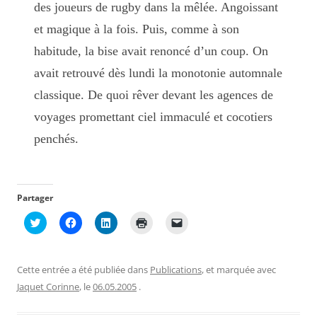
des joueurs de rugby dans la mêlée. Angoissant
et magique à la fois. Puis, comme à son
habitude, la bise avait renoncé d’un coup. On
avait retrouvé dès lundi la monotonie automnale
classique. De quoi rêver devant les agences de
voyages promettant ciel immaculé et cocotiers
penchés.
Partager
C
C
C
C
C
l
l
l
l
l
i
i
i
i
i
q
q
q
q
q
u
u
u
u
u
e
e
e
e
e
Cette entrée a été publiée dans
Publications
, et marquée avec
z
z
z
r
r
p
p
p
p
p
Jaquet Corinne
, le
06.05.2005
.
o
o
o
o
o
u
u
u
u
u
r
r
r
r
r