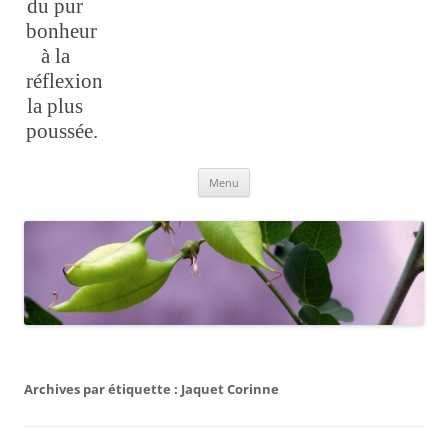
du pur
bonheur
à la
réflexion
la plus
poussée.
Aller
Menu
au
contenu
Archives par étiquette :
Jaquet Corinne