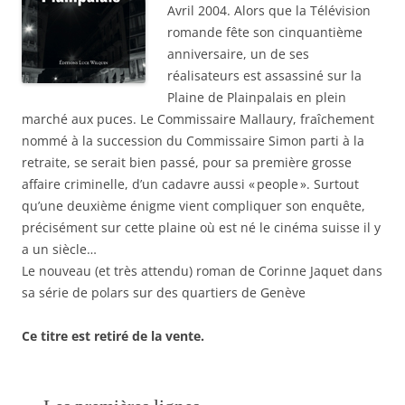
s
n
n
l
i
Avril 2004. Alors que la Télévision
u
s
s
e
(
n
u
u
f
o
romande fête son cinquantième
e
n
n
e
u
n
e
e
anniversaire, un de ses
n
v
o
n
n
ê
r
réalisateurs est assassiné sur la
u
o
o
t
e
v
u
u
r
d
Plaine de Plainpalais en plein
e
v
v
e
a
l
e
e
)
n
marché aux puces. Le Commissaire Mallaury, fraîchement
l
l
l
s
e
l
l
u
nommé à la succession du Commissaire Simon parti à la
f
e
e
n
e
f
f
e
retraite, se serait bien passé, pour sa première grosse
n
e
e
n
ê
n
n
o
affaire criminelle, d’un cadavre aussi « people ». Surtout
t
ê
ê
u
qu’une deuxième énigme vient compliquer son enquête,
r
t
t
v
e
r
r
e
précisément sur cette plaine où est né le cinéma suisse il y
)
e
e
l
)
)
l
a un siècle…
e
f
Le nouveau (et très attendu) roman de Corinne Jaquet dans
e
n
sa série de polars sur des quartiers de Genève
ê
t
r
Ce titre est retiré de la vente.
e
)