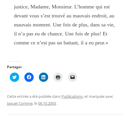
justice, Madame, Monsieur. L’homme qui est
devant vous s’est trouvé au mauvais endroit, au
mauvais moment. Une fois de plus, dans sa vie,
il n’a pas eu de chance. Une fois de plus! Et
comme ce n’est pas un battant, il a eu peur.»
Partager
C
C
C
C
C
l
l
l
l
l
i
i
i
i
i
q
q
q
q
q
u
u
u
u
u
e
e
e
e
e
Cette entrée a été publiée dans
Publications
, et marquée avec
z
z
z
r
r
p
p
p
p
p
Jaquet Corinne
, le
06.10.2003
.
o
o
o
o
o
u
u
u
u
u
r
r
r
r
r
p
p
p
i
e
a
a
a
m
n
r
r
r
p
v
t
t
t
r
o