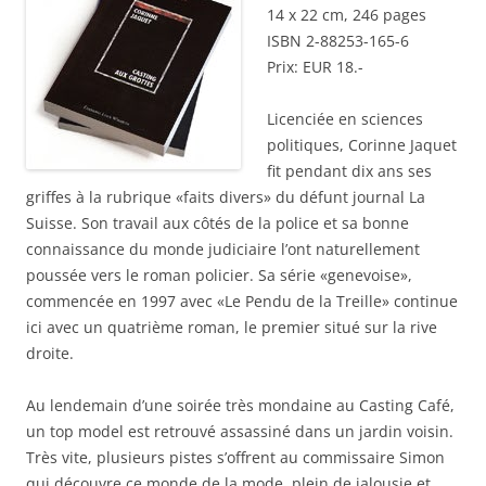
o
(
(
n
a
14 x 22 cm, 246 pages
u
o
o
e
i
v
u
u
n
l
ISBN 2-88253-165-6
r
v
v
o
à
e
r
r
u
u
Prix: EUR 18.-
d
e
e
v
n
a
d
d
e
a
n
a
a
l
m
s
n
n
l
i
Licenciée en sciences
u
s
s
e
(
n
u
u
f
o
politiques, Corinne Jaquet
e
n
n
e
u
n
e
e
n
fit pendant dix ans ses
v
o
n
n
ê
r
griffes à la rubrique «faits divers» du défunt journal La
u
o
o
t
e
v
u
u
r
d
Suisse. Son travail aux côtés de la police et sa bonne
e
v
v
e
a
l
e
e
)
n
connaissance du monde judiciaire l’ont naturellement
l
l
l
s
e
l
l
u
poussée vers le roman policier. Sa série «genevoise»,
f
e
e
n
e
f
f
e
commencée en 1997 avec «Le Pendu de la Treille» continue
n
e
e
n
ê
n
n
o
ici avec un quatrième roman, le premier situé sur la rive
t
ê
ê
u
droite.
r
t
t
v
e
r
r
e
)
e
e
l
)
)
l
Au lendemain d’une soirée très mondaine au Casting Café,
e
f
un top model est retrouvé assassiné dans un jardin voisin.
e
n
Très vite, plusieurs pistes s’offrent au commissaire Simon
ê
t
qui découvre ce monde de la mode, plein de jalousie et