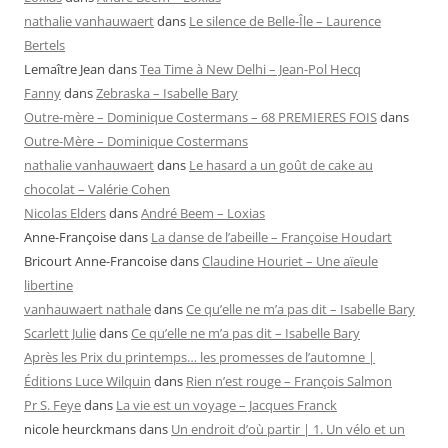
nathalie vanhauwaert
dans
Le silence de Belle-Île – Laurence
Bertels
Lemaître Jean
dans
Tea Time à New Delhi – Jean-Pol Hecq
Fanny
dans
Zebraska – Isabelle Bary
Outre-mère – Dominique Costermans – 68 PREMIERES FOIS
dans
Outre-Mère – Dominique Costermans
nathalie vanhauwaert
dans
Le hasard a un goût de cake au
chocolat – Valérie Cohen
Nicolas Elders
dans
André Beem – Loxias
Anne-Françoise
dans
La danse de l’abeille – Françoise Houdart
Bricourt Anne-Francoise
dans
Claudine Houriet – Une aïeule
libertine
vanhauwaert nathale
dans
Ce qu’elle ne m’a pas dit – Isabelle Bary
Scarlett Julie
dans
Ce qu’elle ne m’a pas dit – Isabelle Bary
Après les Prix du printemps… les promesses de l’automne |
Éditions Luce Wilquin
dans
Rien n’est rouge – François Salmon
Pr S. Feye
dans
La vie est un voyage – Jacques Franck
nicole heurckmans
dans
Un endroit d’où partir | 1. Un vélo et un