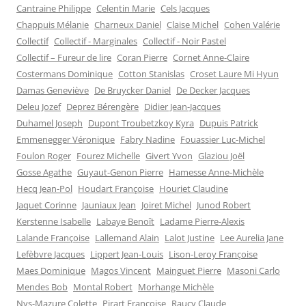
Cantraine Philippe
Celentin Marie
Cels Jacques
Chappuis Mélanie
Charneux Daniel
Claise Michel
Cohen Valérie
Collectif
Collectif - Marginales
Collectif - Noir Pastel
Collectif – Fureur de lire
Coran Pierre
Cornet Anne-Claire
Costermans Dominique
Cotton Stanislas
Croset Laure Mi Hyun
Damas Geneviève
De Bruycker Daniel
De Decker Jacques
Deleu Jozef
Deprez Bérengère
Didier Jean-Jacques
Duhamel Joseph
Dupont Troubetzkoy Kyra
Dupuis Patrick
Emmenegger Véronique
Fabry Nadine
Fouassier Luc-Michel
Foulon Roger
Fourez Michelle
Givert Yvon
Glaziou Joël
Gosse Agathe
Guyaut-Genon Pierre
Hamesse Anne-Michèle
Hecq Jean-Pol
Houdart Françoise
Houriet Claudine
Jaquet Corinne
Jauniaux Jean
Joiret Michel
Junod Robert
Kerstenne Isabelle
Labaye Benoît
Ladame Pierre-Alexis
Lalande Françoise
Lallemand Alain
Lalot Justine
Lee Aurelia Jane
Lefèbvre Jacques
Lippert Jean-Louis
Lison-Leroy Françoise
Maes Dominique
Magos Vincent
Mainguet Pierre
Masoni Carlo
Mendes Bob
Montal Robert
Morhange Michèle
Nys-Mazure Colette
Pirart Françoise
Raucy Claude