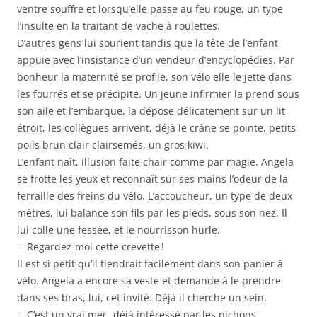
ventre souffre et lorsqu’elle passe au feu rouge, un type
l’insulte en la traitant de vache à roulettes.
D’autres gens lui sourient tandis que la tête de l’enfant
appuie avec l’insistance d’un vendeur d’encyclopédies. Par
bonheur la maternité se profile, son vélo elle le jette dans
les fourrés et se précipite. Un jeune infirmier la prend sous
son aile et l’embarque, la dépose délicatement sur un lit
étroit, les collègues arrivent, déjà le crâne se pointe, petits
poils brun clair clairsemés, un gros kiwi.
L’enfant naît, illusion faite chair comme par magie. Angela
se frotte les yeux et reconnaît sur ses mains l’odeur de la
ferraille des freins du vélo. L’accoucheur, un type de deux
mètres, lui balance son fils par les pieds, sous son nez. Il
lui colle une fessée, et le nourrisson hurle.
– Regardez-moi cette crevette !
Il est si petit qu’il tiendrait facilement dans son panier à
vélo. Angela a encore sa veste et demande à le prendre
dans ses bras, lui, cet invité. Déjà il cherche un sein.
– C’est un vrai mec, déjà intéressé par les nichons…