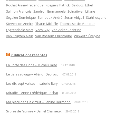
Rochat Anne-Frédérique
Roegiers Patrick
Salducci Ethel
Salmon François
Sandron Emmanuèle
Schraûwen Liliane
Segalen Dominique
Sempoux André
Seran Abigail
Stahl Josyane
Stevenson Annick
Tharin Michèle
Thomassettie Monique
Uyttendaele Marc
Vaes Guy
Van Acker Christine
van Crugten Alain
Van Rossom Christophe
Wilwerth Évelyne
Publications récentes
La Porte des Lions – Michel Claise
05.12.2018
Le tiers sauvage – Aliénor Debrocq
07.09.2018
Les dix-sept valises – Isabelle Bary
07.09.2018
Miradie – Anne-Frédérique Rochat
08.08.2018
Ma place dans le circuit – Sabine Dormond
08.08.2018
Si près de l’aurore – Daniel Charneux
29.05.2018