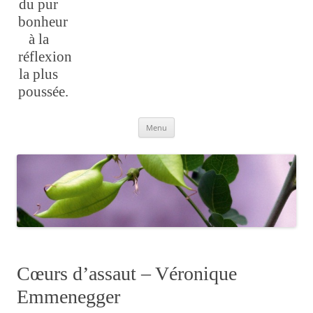
du pur
bonheur
à la
réflexion
la plus
poussée.
Aller
Menu
au
contenu
Cœurs d’assaut – Véronique
Emmenegger