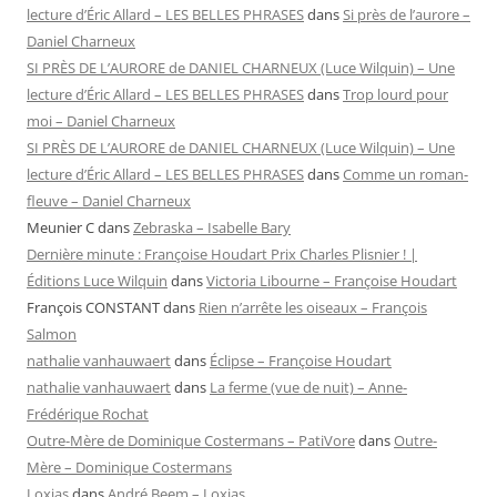
lecture d’Éric Allard – LES BELLES PHRASES
dans
Si près de l’aurore –
Daniel Charneux
SI PRÈS DE L’AURORE de DANIEL CHARNEUX (Luce Wilquin) – Une
lecture d’Éric Allard – LES BELLES PHRASES
dans
Trop lourd pour
moi – Daniel Charneux
SI PRÈS DE L’AURORE de DANIEL CHARNEUX (Luce Wilquin) – Une
lecture d’Éric Allard – LES BELLES PHRASES
dans
Comme un roman-
fleuve – Daniel Charneux
Meunier C
dans
Zebraska – Isabelle Bary
Dernière minute : Françoise Houdart Prix Charles Plisnier ! |
Éditions Luce Wilquin
dans
Victoria Libourne – Françoise Houdart
François CONSTANT
dans
Rien n’arrête les oiseaux – François
Salmon
nathalie vanhauwaert
dans
Éclipse – Françoise Houdart
nathalie vanhauwaert
dans
La ferme (vue de nuit) – Anne-
Frédérique Rochat
Outre-Mère de Dominique Costermans – PatiVore
dans
Outre-
Mère – Dominique Costermans
Loxias
dans
André Beem – Loxias