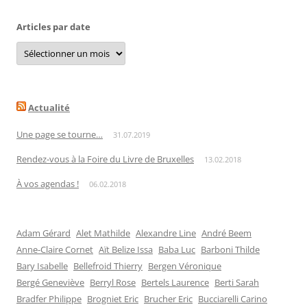
Articles par date
Articles
par
date
Actualité
Une page se tourne…
31.07.2019
Rendez-vous à la Foire du Livre de Bruxelles
13.02.2018
À vos agendas !
06.02.2018
Adam Gérard
Alet Mathilde
Alexandre Line
André Beem
Anne-Claire Cornet
Aït Belize Issa
Baba Luc
Barboni Thilde
Bary Isabelle
Bellefroid Thierry
Bergen Véronique
Bergé Geneviève
Berryl Rose
Bertels Laurence
Berti Sarah
Bradfer Philippe
Brogniet Eric
Brucher Eric
Bucciarelli Carino