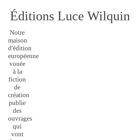
Éditions Luce Wilquin
Notre
maison
d'édition
européenne
vouée
à la
fiction
de
création
publie
des
ouvrages
qui
vont