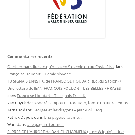
Commentaires récents
Quels romans lire lorsqu'on va en Slovénie ou au Costa Rica
dans
Françoise Houdart – L’amie slovène
TU SIGNAIS ERNST K. de FRANÇOISE HOUDART (Ed. du Sablon) /
Une lecture de JEAN-FRANÇOIS FOULON – LES BELLES PHRASES
dans
Françoise Houdart – Tu signais Ernst K.
Van Cuyck
dans
André Sempoux – Torquato, l’ami d’un autre temps
Yernaux
dans
Georges et les dragons – Jean-Pol Hecq
Patrick Dupuis
dans
Une page se tourne…
Wart
dans
Une page se tourne…
SI PRÈS DE L’AURORE de DANIEL CHARNEUX (Luce Wilquin) – Une