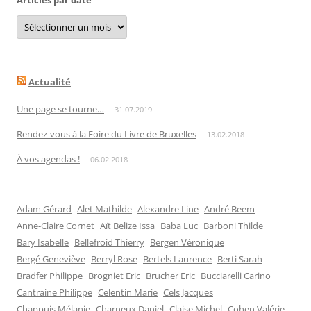
Articles par date
Articles
par
date
Actualité
Une page se tourne…
31.07.2019
Rendez-vous à la Foire du Livre de Bruxelles
13.02.2018
À vos agendas !
06.02.2018
Adam Gérard
Alet Mathilde
Alexandre Line
André Beem
Anne-Claire Cornet
Aït Belize Issa
Baba Luc
Barboni Thilde
Bary Isabelle
Bellefroid Thierry
Bergen Véronique
Bergé Geneviève
Berryl Rose
Bertels Laurence
Berti Sarah
Bradfer Philippe
Brogniet Eric
Brucher Eric
Bucciarelli Carino
Cantraine Philippe
Celentin Marie
Cels Jacques
Chappuis Mélanie
Charneux Daniel
Claise Michel
Cohen Valérie