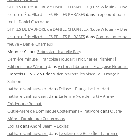
SI PRÈS DE L’AURORE de DANIEL CHARNEUX (Luce Wilquin) – Une
lecture d’Éric Allard – LES BELLES PHRASES
dans
Trop lourd pour
moi – Daniel Charneux
SI PRÈS DE L’AURORE de DANIEL CHARNEUX (Luce Wilquin) – Une
lecture d’Éric Allard – LES BELLES PHRASES
dans
Comme un roman-
fleuve – Daniel Charneux
Meunier C
dans
Zebraska – Isabelle Bary
Dernière minute : Françoise Houdart Prix Charles Plisnier ! |
Éditions Luce Wilquin
dans
Victoria Libourne – Françoise Houdart
François CONSTANT
dans
Rien n’arrête les oiseaux – François
Salmon
nathalie vanhauwaert
dans
Éclipse – Françoise Houdart
nathalie vanhauwaert
dans
La ferme (vue de nuit) – Anne-
Frédérique Rochat
Outre-Mère de Dominique Costermans – PatiVore
dans
Outre-
Mère – Dominique Costermans
Loxias
dans
André Beem – Loxias
nathalie vanhauwaert
dans
Le silence de Belle-Île – Laurence