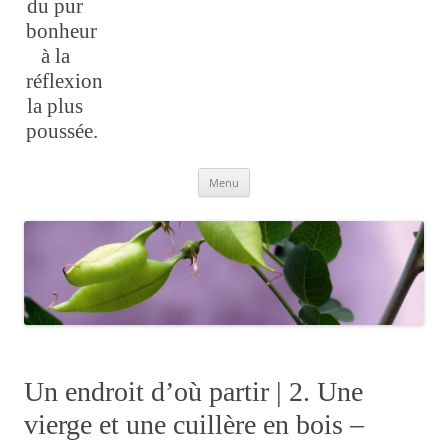
du pur
bonheur
à la
réflexion
la plus
poussée.
Aller
Menu
au
contenu
Un endroit d’où partir | 2. Une
vierge et une cuillère en bois –