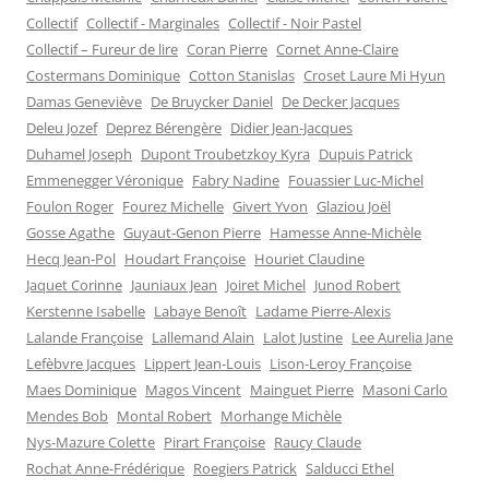
Collectif
Collectif - Marginales
Collectif - Noir Pastel
Collectif – Fureur de lire
Coran Pierre
Cornet Anne-Claire
Costermans Dominique
Cotton Stanislas
Croset Laure Mi Hyun
Damas Geneviève
De Bruycker Daniel
De Decker Jacques
Deleu Jozef
Deprez Bérengère
Didier Jean-Jacques
Duhamel Joseph
Dupont Troubetzkoy Kyra
Dupuis Patrick
Emmenegger Véronique
Fabry Nadine
Fouassier Luc-Michel
Foulon Roger
Fourez Michelle
Givert Yvon
Glaziou Joël
Gosse Agathe
Guyaut-Genon Pierre
Hamesse Anne-Michèle
Hecq Jean-Pol
Houdart Françoise
Houriet Claudine
Jaquet Corinne
Jauniaux Jean
Joiret Michel
Junod Robert
Kerstenne Isabelle
Labaye Benoît
Ladame Pierre-Alexis
Lalande Françoise
Lallemand Alain
Lalot Justine
Lee Aurelia Jane
Lefèbvre Jacques
Lippert Jean-Louis
Lison-Leroy Françoise
Maes Dominique
Magos Vincent
Mainguet Pierre
Masoni Carlo
Mendes Bob
Montal Robert
Morhange Michèle
Nys-Mazure Colette
Pirart Françoise
Raucy Claude
Rochat Anne-Frédérique
Roegiers Patrick
Salducci Ethel