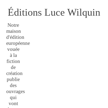
Éditions Luce Wilquin
Notre
maison
d'édition
européenne
vouée
à la
fiction
de
création
publie
des
ouvrages
qui
vont