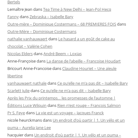
Bertels
Lemaître Jean
dans
Tea Time à New Delhi – Jean-Pol Hecq
Fanny
dans
Zebraska – Isabelle Bary
Outre-mère – Dominique Costermans – 68 PREMIERES FOIS
dans
Outre-Mère – Dominique Costermans
nathalie vanhauwaert
dans
Le hasard a un goût de cake au
chocolat – Valérie Cohen
Nicolas Elders
dans
André Beem – Loxias
Anne-Françoise
dans
La danse de l’abeille – Françoise Houdart
Bricourt Anne-Francoise
dans
Claudine Houriet – Une aïeule
libertine
vanhauwaert nathale
dans
Ce qu’elle ne m’a pas dit – Isabelle Bary
Scarlett Julie
dans
Ce qu’elle ne m’a pas dit – Isabelle Bary
Après les Prix du printemps… les promesses de l’automne |
Éditions Luce Wilquin
dans
Rien n’est rouge – François Salmon
Pr S. Feye
dans
La vie est un voyage – Jacques Franck
nicole heurckmans
dans
Un endroit d’où partir | 1. Un vélo et un
puma – Aurelia Jane Lee
hacquier
dans
Un endroit d’où partir | 1. Un vélo et un puma –