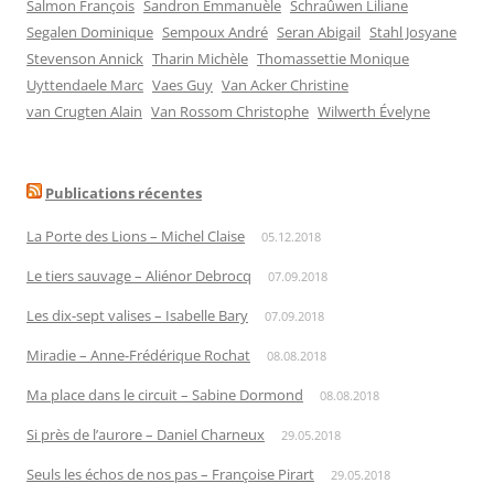
Salmon François
Sandron Emmanuèle
Schraûwen Liliane
Segalen Dominique
Sempoux André
Seran Abigail
Stahl Josyane
Stevenson Annick
Tharin Michèle
Thomassettie Monique
Uyttendaele Marc
Vaes Guy
Van Acker Christine
van Crugten Alain
Van Rossom Christophe
Wilwerth Évelyne
Publications récentes
La Porte des Lions – Michel Claise
05.12.2018
Le tiers sauvage – Aliénor Debrocq
07.09.2018
Les dix-sept valises – Isabelle Bary
07.09.2018
Miradie – Anne-Frédérique Rochat
08.08.2018
Ma place dans le circuit – Sabine Dormond
08.08.2018
Si près de l’aurore – Daniel Charneux
29.05.2018
Seuls les échos de nos pas – Françoise Pirart
29.05.2018