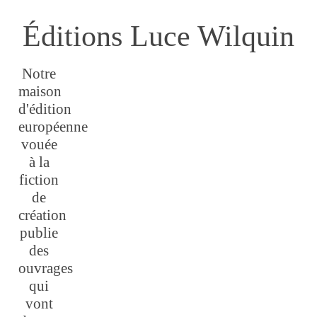
Éditions Luce Wilquin
Notre
maison
d'édition
européenne
vouée
à la
fiction
de
création
publie
des
ouvrages
qui
vont