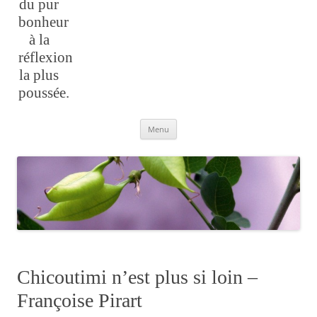
du pur
bonheur
à la
réflexion
la plus
poussée.
Aller
Menu
au
contenu
Chicoutimi n’est plus si loin –
Françoise Pirart