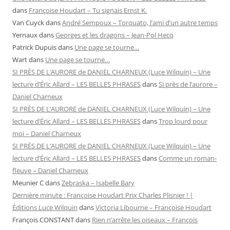
dans
Françoise Houdart – Tu signais Ernst K.
Van Cuyck
dans
André Sempoux – Torquato, l’ami d’un autre temps
Yernaux
dans
Georges et les dragons – Jean-Pol Hecq
Patrick Dupuis
dans
Une page se tourne…
Wart
dans
Une page se tourne…
SI PRÈS DE L’AURORE de DANIEL CHARNEUX (Luce Wilquin) – Une
lecture d’Éric Allard – LES BELLES PHRASES
dans
Si près de l’aurore –
Daniel Charneux
SI PRÈS DE L’AURORE de DANIEL CHARNEUX (Luce Wilquin) – Une
lecture d’Éric Allard – LES BELLES PHRASES
dans
Trop lourd pour
moi – Daniel Charneux
SI PRÈS DE L’AURORE de DANIEL CHARNEUX (Luce Wilquin) – Une
lecture d’Éric Allard – LES BELLES PHRASES
dans
Comme un roman-
fleuve – Daniel Charneux
Meunier C
dans
Zebraska – Isabelle Bary
Dernière minute : Françoise Houdart Prix Charles Plisnier ! |
Éditions Luce Wilquin
dans
Victoria Libourne – Françoise Houdart
François CONSTANT
dans
Rien n’arrête les oiseaux – François