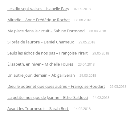
Les dix-sept valises – Isabelle Bary
07.09.2018
Miradie – Anne-Frédérique Rochat
08.08.2018
Ma place dans le circuit – Sabine Dormond
08.08.2018
Si près de l’aurore – Daniel Charneux
29.05.2018
Seuls les échos de nos pas – Françoise Pirart
29.05.2018
Élisabeth, en hiver – Michelle Fourez
23.04.2018
Un autre jour, demain – Abigail Seran
29.03.2018
Dieu le potier et quelques autres – Françoise Houdart
29.03.2018
La petite musique de Jeanne – Ethel Salducci
14.02.2018
Avant les Tournesols – Sarah Berti
14.02.2018