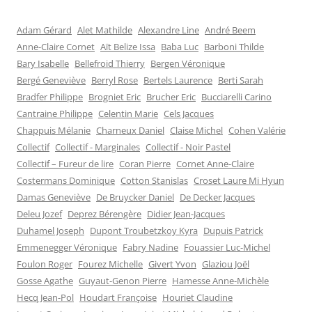
Adam Gérard
Alet Mathilde
Alexandre Line
André Beem
Anne-Claire Cornet
Aït Belize Issa
Baba Luc
Barboni Thilde
Bary Isabelle
Bellefroid Thierry
Bergen Véronique
Bergé Geneviève
Berryl Rose
Bertels Laurence
Berti Sarah
Bradfer Philippe
Brogniet Eric
Brucher Eric
Bucciarelli Carino
Cantraine Philippe
Celentin Marie
Cels Jacques
Chappuis Mélanie
Charneux Daniel
Claise Michel
Cohen Valérie
Collectif
Collectif - Marginales
Collectif - Noir Pastel
Collectif – Fureur de lire
Coran Pierre
Cornet Anne-Claire
Costermans Dominique
Cotton Stanislas
Croset Laure Mi Hyun
Damas Geneviève
De Bruycker Daniel
De Decker Jacques
Deleu Jozef
Deprez Bérengère
Didier Jean-Jacques
Duhamel Joseph
Dupont Troubetzkoy Kyra
Dupuis Patrick
Emmenegger Véronique
Fabry Nadine
Fouassier Luc-Michel
Foulon Roger
Fourez Michelle
Givert Yvon
Glaziou Joël
Gosse Agathe
Guyaut-Genon Pierre
Hamesse Anne-Michèle
Hecq Jean-Pol
Houdart Françoise
Houriet Claudine