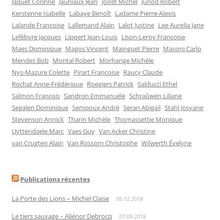
Jaquet Corinne
Jauniaux Jean
Joiret Michel
Junod Robert
Kerstenne Isabelle
Labaye Benoît
Ladame Pierre-Alexis
Lalande Françoise
Lallemand Alain
Lalot Justine
Lee Aurelia Jane
Lefèbvre Jacques
Lippert Jean-Louis
Lison-Leroy Françoise
Maes Dominique
Magos Vincent
Mainguet Pierre
Masoni Carlo
Mendes Bob
Montal Robert
Morhange Michèle
Nys-Mazure Colette
Pirart Françoise
Raucy Claude
Rochat Anne-Frédérique
Roegiers Patrick
Salducci Ethel
Salmon François
Sandron Emmanuèle
Schraûwen Liliane
Segalen Dominique
Sempoux André
Seran Abigail
Stahl Josyane
Stevenson Annick
Tharin Michèle
Thomassettie Monique
Uyttendaele Marc
Vaes Guy
Van Acker Christine
van Crugten Alain
Van Rossom Christophe
Wilwerth Évelyne
Publications récentes
La Porte des Lions – Michel Claise
05.12.2018
Le tiers sauvage – Aliénor Debrocq
07.09.2018