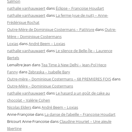
Salmon
nathalie vanhauwaert
dans
Éclipse – Françoise Houdart
nathalie vanhauwaert
dans
La ferme (vue de nuit) – Anne-
Frédérique Rochat
Outre-Mère de Dominique Costermans – PatiVore
dans
Outre-
Mère – Dominique Costermans
Loxias
dans
André Beem – Loxias
nathalie vanhauwaert
dans
Le silence de Belle-Île – Laurence
Bertels
Lemaître Jean
dans
Tea Time à New Delhi – Jean-Pol Hecq
Fanny
dans
Zebraska – Isabelle Bary
Outre-mère – Dominique Costermans – 68 PREMIERES FOIS
dans
Outre-Mère – Dominique Costermans
nathalie vanhauwaert
dans
Le hasard a un goût de cake au
chocolat – Valérie Cohen
Nicolas Elders
dans
André Beem – Loxias
Anne-Françoise
dans
La danse de l’abeille – Françoise Houdart
Bricourt Anne-Francoise
dans
Claudine Houriet – Une aïeule
libertine