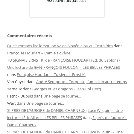
Commentaires récents
Quels romans lire lorsqu'on va en Slovénie ou au Costa Rica
dans
Françoise Houdart – L’amie slovène
TU SIGNAIS ERNST K. de FRANÇOISE HOUDART (Ed. du Sablon) /
Une lecture de JEAN-FRANÇOIS FOULON – LES BELLES PHRASES
dans
Françoise Houdart – Tu signais Ernst K.
Van Cuyck
dans
André Sempoux – Torquato, l’ami d’un autre temps
Yernaux
dans
Georges et les dragons – Jean-Pol Hecq
Patrick Dupuis
dans
Une page se tourne…
Wart
dans
Une page se tourne…
SI PRÈS DE L’AURORE de DANIEL CHARNEUX (Luce Wilquin) – Une
lecture d’Éric Allard – LES BELLES PHRASES
dans
Si près de l’aurore –
Daniel Charneux
SI PRÈS DE L’AURORE de DANIEL CHARNEUX (Luce Wilquin) – Une