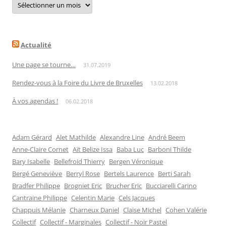
par
date
Actualité
Une page se tourne…
31.07.2019
Rendez-vous à la Foire du Livre de Bruxelles
13.02.2018
À vos agendas !
06.02.2018
Adam Gérard
Alet Mathilde
Alexandre Line
André Beem
Anne-Claire Cornet
Aït Belize Issa
Baba Luc
Barboni Thilde
Bary Isabelle
Bellefroid Thierry
Bergen Véronique
Bergé Geneviève
Berryl Rose
Bertels Laurence
Berti Sarah
Bradfer Philippe
Brogniet Eric
Brucher Eric
Bucciarelli Carino
Cantraine Philippe
Celentin Marie
Cels Jacques
Chappuis Mélanie
Charneux Daniel
Claise Michel
Cohen Valérie
Collectif
Collectif - Marginales
Collectif - Noir Pastel