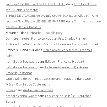
lecture d’Éric Allard – LES BELLES PHRASES
dans
Trop lourd pour
moi – Daniel Charneux
SI PRÈS DE L’AURORE de DANIEL CHARNEUX (Luce Wilquin) – Une
lecture d’Éric Allard – LES BELLES PHRASES
dans
Comme un roman-
fleuve – Daniel Charneux
Meunier C
dans
Zebraska – Isabelle Bary
Dernière minute : Françoise Houdart Prix Charles Plisnier ! |
Éditions Luce Wilquin
dans
Victoria Libourne – Françoise Houdart
François CONSTANT
dans
Rien n’arrête les oiseaux – François
Salmon
nathalie vanhauwaert
dans
Éclipse – Françoise Houdart
nathalie vanhauwaert
dans
La ferme (vue de nuit) – Anne-
Frédérique Rochat
Outre-Mère de Dominique Costermans – PatiVore
dans
Outre-
Mère – Dominique Costermans
Loxias
dans
André Beem – Loxias
nathalie vanhauwaert
dans
Le silence de Belle-Île – Laurence
Bertels