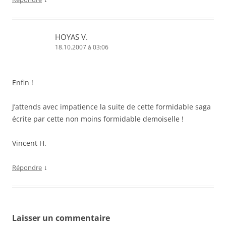
f
e
n
ê
t
HOYAS V.
r
e
18.10.2007 à 03:06
)
Enfin !
J’attends avec impatience la suite de cette formidable saga
écrite par cette non moins formidable demoiselle !
Vincent H.
↓
Répondre
Laisser un commentaire