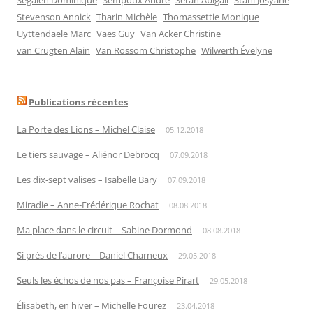
Segalen Dominique
Sempoux André
Seran Abigail
Stahl Josyane
Stevenson Annick
Tharin Michèle
Thomassettie Monique
Uyttendaele Marc
Vaes Guy
Van Acker Christine
van Crugten Alain
Van Rossom Christophe
Wilwerth Évelyne
Publications récentes
La Porte des Lions – Michel Claise
05.12.2018
Le tiers sauvage – Aliénor Debrocq
07.09.2018
Les dix-sept valises – Isabelle Bary
07.09.2018
Miradie – Anne-Frédérique Rochat
08.08.2018
Ma place dans le circuit – Sabine Dormond
08.08.2018
Si près de l’aurore – Daniel Charneux
29.05.2018
Seuls les échos de nos pas – Françoise Pirart
29.05.2018
Élisabeth, en hiver – Michelle Fourez
23.04.2018