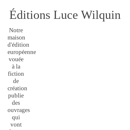
Éditions Luce Wilquin
Notre
maison
d'édition
européenne
vouée
à la
fiction
de
création
publie
des
ouvrages
qui
vont