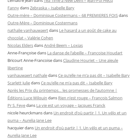
Lemaître Jean
dans
Tea Time à New Delhi – Jean-Pol Hecq
Fanny
dans
Zebraska – Isabelle Bary
Outre-mère – Dominique Costermans – 68 PREMIERES FOIS
dans
Outre-Mère – Dominique Costermans
nathalie vanhauwaert
dans
Le hasard a un goût de cake au
chocolat – Valérie Cohen
Nicolas Elders
dans
André Beem – Loxias
Anne-Françoise
dans
La danse de l’abeille – Françoise Houdart
Bricourt Anne-Francoise
dans
Claudine Houriet – Une aïeule
libertine
vanhauwaert nathale
dans
Ce qu’elle ne m’a pas dit – Isabelle Bary
Scarlett Julie
dans
Ce qu’elle ne m’a pas dit – Isabelle Bary
Après les Prix du printemps… les promesses de l’automne |
Éditions Luce Wilquin
dans
Rien n’est rouge – François Salmon
Pr S. Feye
dans
La vie est un voyage – Jacques Franck
nicole heurckmans
dans
Un endroit d’où partir | 1. Un vélo et un
puma – Aurelia Jane Lee
hacquier
dans
Un endroit d’où partir | 1. Un vélo et un puma –
Aurelia Jane Lee