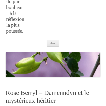
du pur
bonheur
à la
réflexion
la plus
poussée.
Aller
Menu
au
contenu
Rose Berryl – Damenndyn et le
mystérieux héritier