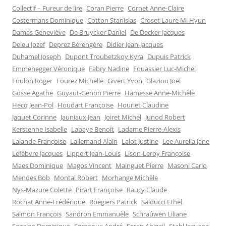
Collectif – Fureur de lire
Coran Pierre
Cornet Anne-Claire
Costermans Dominique
Cotton Stanislas
Croset Laure Mi Hyun
Damas Geneviève
De Bruycker Daniel
De Decker Jacques
Deleu Jozef
Deprez Bérengère
Didier Jean-Jacques
Duhamel Joseph
Dupont Troubetzkoy Kyra
Dupuis Patrick
Emmenegger Véronique
Fabry Nadine
Fouassier Luc-Michel
Foulon Roger
Fourez Michelle
Givert Yvon
Glaziou Joël
Gosse Agathe
Guyaut-Genon Pierre
Hamesse Anne-Michèle
Hecq Jean-Pol
Houdart Françoise
Houriet Claudine
Jaquet Corinne
Jauniaux Jean
Joiret Michel
Junod Robert
Kerstenne Isabelle
Labaye Benoît
Ladame Pierre-Alexis
Lalande Françoise
Lallemand Alain
Lalot Justine
Lee Aurelia Jane
Lefèbvre Jacques
Lippert Jean-Louis
Lison-Leroy Françoise
Maes Dominique
Magos Vincent
Mainguet Pierre
Masoni Carlo
Mendes Bob
Montal Robert
Morhange Michèle
Nys-Mazure Colette
Pirart Françoise
Raucy Claude
Rochat Anne-Frédérique
Roegiers Patrick
Salducci Ethel
Salmon François
Sandron Emmanuèle
Schraûwen Liliane