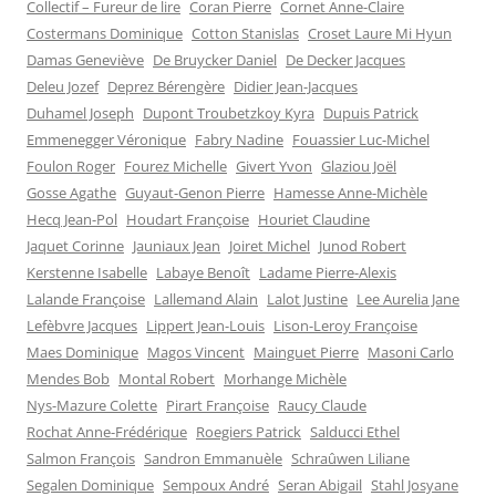
Collectif – Fureur de lire
Coran Pierre
Cornet Anne-Claire
Costermans Dominique
Cotton Stanislas
Croset Laure Mi Hyun
Damas Geneviève
De Bruycker Daniel
De Decker Jacques
Deleu Jozef
Deprez Bérengère
Didier Jean-Jacques
Duhamel Joseph
Dupont Troubetzkoy Kyra
Dupuis Patrick
Emmenegger Véronique
Fabry Nadine
Fouassier Luc-Michel
Foulon Roger
Fourez Michelle
Givert Yvon
Glaziou Joël
Gosse Agathe
Guyaut-Genon Pierre
Hamesse Anne-Michèle
Hecq Jean-Pol
Houdart Françoise
Houriet Claudine
Jaquet Corinne
Jauniaux Jean
Joiret Michel
Junod Robert
Kerstenne Isabelle
Labaye Benoît
Ladame Pierre-Alexis
Lalande Françoise
Lallemand Alain
Lalot Justine
Lee Aurelia Jane
Lefèbvre Jacques
Lippert Jean-Louis
Lison-Leroy Françoise
Maes Dominique
Magos Vincent
Mainguet Pierre
Masoni Carlo
Mendes Bob
Montal Robert
Morhange Michèle
Nys-Mazure Colette
Pirart Françoise
Raucy Claude
Rochat Anne-Frédérique
Roegiers Patrick
Salducci Ethel
Salmon François
Sandron Emmanuèle
Schraûwen Liliane
Segalen Dominique
Sempoux André
Seran Abigail
Stahl Josyane