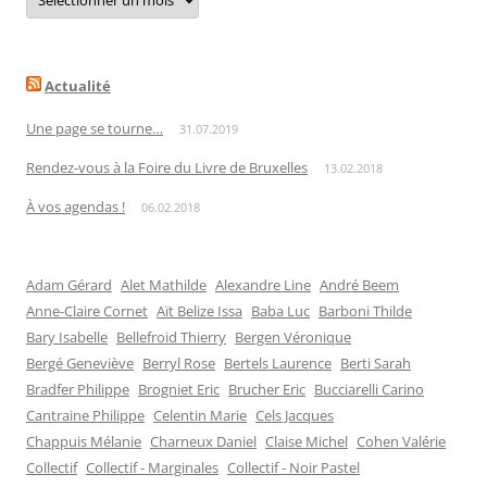
par
date
Actualité
Une page se tourne…
31.07.2019
Rendez-vous à la Foire du Livre de Bruxelles
13.02.2018
À vos agendas !
06.02.2018
Adam Gérard
Alet Mathilde
Alexandre Line
André Beem
Anne-Claire Cornet
Aït Belize Issa
Baba Luc
Barboni Thilde
Bary Isabelle
Bellefroid Thierry
Bergen Véronique
Bergé Geneviève
Berryl Rose
Bertels Laurence
Berti Sarah
Bradfer Philippe
Brogniet Eric
Brucher Eric
Bucciarelli Carino
Cantraine Philippe
Celentin Marie
Cels Jacques
Chappuis Mélanie
Charneux Daniel
Claise Michel
Cohen Valérie
Collectif
Collectif - Marginales
Collectif - Noir Pastel