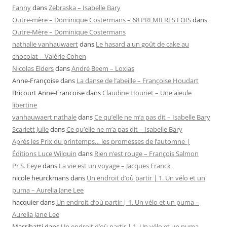
Fanny
dans
Zebraska – Isabelle Bary
Outre-mère – Dominique Costermans – 68 PREMIERES FOIS
dans
Outre-Mère – Dominique Costermans
nathalie vanhauwaert
dans
Le hasard a un goût de cake au
chocolat – Valérie Cohen
Nicolas Elders
dans
André Beem – Loxias
Anne-Françoise
dans
La danse de l’abeille – Françoise Houdart
Bricourt Anne-Francoise
dans
Claudine Houriet – Une aïeule
libertine
vanhauwaert nathale
dans
Ce qu’elle ne m’a pas dit – Isabelle Bary
Scarlett Julie
dans
Ce qu’elle ne m’a pas dit – Isabelle Bary
Après les Prix du printemps… les promesses de l’automne |
Éditions Luce Wilquin
dans
Rien n’est rouge – François Salmon
Pr S. Feye
dans
La vie est un voyage – Jacques Franck
nicole heurckmans
dans
Un endroit d’où partir | 1. Un vélo et un
puma – Aurelia Jane Lee
hacquier
dans
Un endroit d’où partir | 1. Un vélo et un puma –
Aurelia Jane Lee
Masribatti
dans
Un endroit d’où partir | 1. Un vélo et un puma –