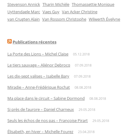
Stevenson Annick
Tharin Michèle
Thomassettie Monique
Uyttendaele Marc
Vaes Guy
Van Acker Christine
van Crugten Alain
Van Rossom Christophe
Wilwerth Évelyne
Publications récentes
La Porte des Lions – Michel Claise
05.12.2018
Le tiers sauvage – Aliénor Debrocq
07.09.2018
Les dix-sept valises – Isabelle Bary
07.09.2018
Miradie – Anne-Frédérique Rochat
08.08.2018
Ma place dans le circuit – Sabine Dormond
08.08.2018
Si près de l’aurore – Daniel Charneux
29.05.2018
Seuls les échos de nos pas – Françoise Pirart
29.05.2018
Élisabeth, en hiver – Michelle Fourez
23.04.2018