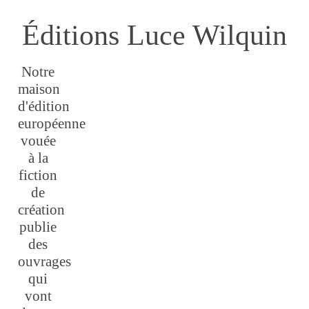
Éditions Luce Wilquin
Notre
maison
d'édition
européenne
vouée
à la
fiction
de
création
publie
des
ouvrages
qui
vont