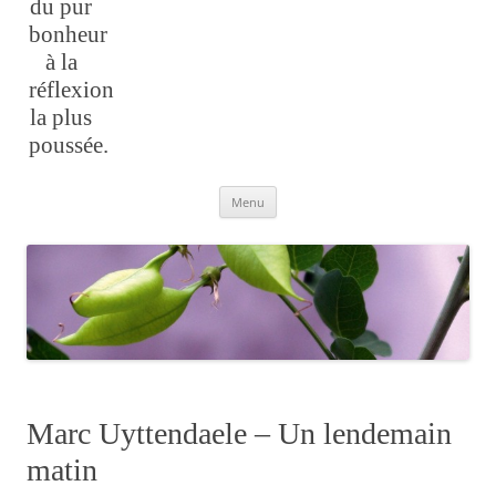
du pur
bonheur
à la
réflexion
la plus
poussée.
Aller
Menu
au
contenu
Marc Uyttendaele – Un lendemain
matin