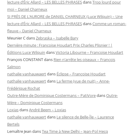
lecture d’Éric Allard – LES BELLES PHRASES
dans
Trop lourd pour
moi – Daniel Charneux
SI PRÈS DE L’AURORE de DANIEL CHARNEUX (Luce Wilquin) – Une
lecture d’Éric Allard – LES BELLES PHRASES
dans
Comme un roman-
fleuve – Daniel Charneux
Meunier C
dans
Zebraska – Isabelle Bary
Dernière minute : Françoise Houdart Prix Charles Plisnier ! |
Éditions Luce Wilquin
dans
Victoria Libourne – Françoise Houdart
François CONSTANT
dans
Rien n’arrête les oiseaux – François
Salmon
nathalie vanhauwaert
dans
Éclipse – Françoise Houdart
nathalie vanhauwaert
dans
La ferme (vue de nuit) – Anne-
Frédérique Rochat
Outre-Mère de Dominique Costermans – PatiVore
dans
Outre-
Mère – Dominique Costermans
Loxias
dans
André Beem – Loxias
nathalie vanhauwaert
dans
Le silence de Belle-Île – Laurence
Bertels
Lemaître Jean
dans
Tea Time à New Delhi – Jean-Pol Hecq