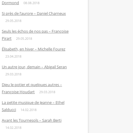
Dormond
08.08.2018
Si près de l’aurore – Daniel Charneux
29.05.2018
Seuls les échos de nos pas – Françoise
Pirart
29.05.2018
Élisabeth, en hiver – Michelle Fourez
23.04.2018
Un autre jour, demain – Abigail Seran
29.03.2018
Dieu le potier et quelques autres –
Françoise Houdart
29.03.2018
La petite musique de Jeanne – Ethel
Salducci
14.02.2018
Avant les Tournesols – Sarah Berti
14.02.2018