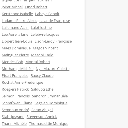
Jaquet Corinne
Jauniaux Jean
Joiret Michel
Junod Robert
Kerstenne Isabelle
Labaye Benoît
Ladame Pierre-Alexis
Lalande Françoise
Lallemand Alain
Lalot Justine
Lee Aurelia Jane
Lefèbvre Jacques
Lippert Jean-Louis
Lison-Leroy Françoise
Maes Dominique
Magos Vincent
Mainguet Pierre
Masoni Carlo
Mendes Bob
Montal Robert
Morhange Michèle
Nys-Mazure Colette
Pirart Françoise
Raucy Claude
Rochat Anne-Frédérique
Roegiers Patrick
Salducci Ethel
Salmon François
Sandron Emmanuèle
Schraûwen Liliane
Segalen Dominique
Sempoux André
Seran Abigail
Stahl Josyane
Stevenson Annick
Tharin Michèle
Thomassettie Monique