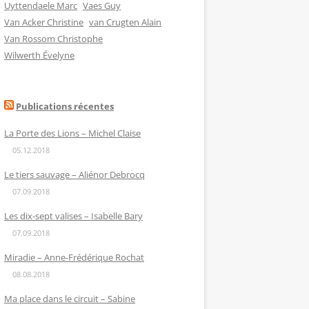
Uyttendaele Marc
Vaes Guy
Van Acker Christine
van Crugten Alain
Van Rossom Christophe
Wilwerth Évelyne
Publications récentes
La Porte des Lions – Michel Claise
05.12.2018
Le tiers sauvage – Aliénor Debrocq
07.09.2018
Les dix-sept valises – Isabelle Bary
07.09.2018
Miradie – Anne-Frédérique Rochat
08.08.2018
Ma place dans le circuit – Sabine