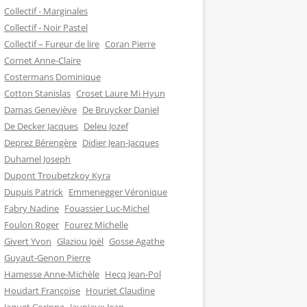
Collectif - Marginales
Collectif - Noir Pastel
Collectif – Fureur de lire
Coran Pierre
Cornet Anne-Claire
Costermans Dominique
Cotton Stanislas
Croset Laure Mi Hyun
Damas Geneviève
De Bruycker Daniel
De Decker Jacques
Deleu Jozef
Deprez Bérengère
Didier Jean-Jacques
Duhamel Joseph
Dupont Troubetzkoy Kyra
Dupuis Patrick
Emmenegger Véronique
Fabry Nadine
Fouassier Luc-Michel
Foulon Roger
Fourez Michelle
Givert Yvon
Glaziou Joël
Gosse Agathe
Guyaut-Genon Pierre
Hamesse Anne-Michèle
Hecq Jean-Pol
Houdart Françoise
Houriet Claudine