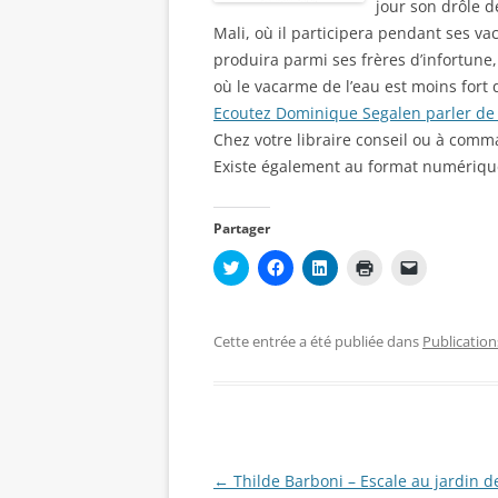
jour son drôle d
Mali, où il participera pendant ses v
produira parmi ses frères d’infortune,
où le vacarme de l’eau est moins fort
Ecoutez Dominique Segalen parler de
Chez votre libraire conseil ou à com
Existe également au format numérique
Partager
C
C
C
C
C
l
l
l
l
l
i
i
i
i
i
q
q
q
q
q
u
u
u
u
u
e
e
e
e
e
Cette entrée a été publiée dans
Publication
z
z
z
r
r
p
p
p
p
p
o
o
o
o
o
u
u
u
u
u
r
r
r
r
r
p
p
p
i
e
a
a
a
m
n
r
r
r
p
v
t
t
t
r
o
Navigation
←
Thilde Barboni – Escale au jardin d
a
a
a
i
y
g
g
g
m
e