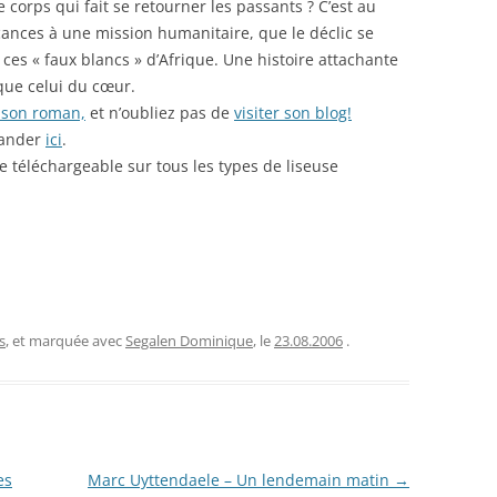
e corps qui fait se retourner les passants ? C’est au
acances à une mission humanitaire, que le déclic se
 ces « faux blancs » d’Afrique. Une histoire attachante
 que celui du cœur.
 son roman,
et n’oubliez pas de
visiter son blog!
mander
ici
.
 téléchargeable sur tous les types de liseuse
s
, et marquée avec
Segalen Dominique
, le
23.08.2006
.
es
Marc Uyttendaele – Un lendemain matin
→