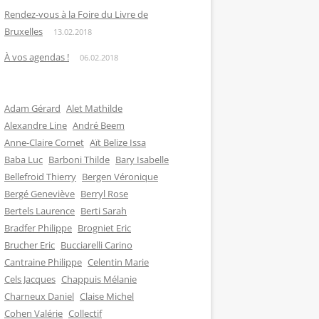
Rendez-vous à la Foire du Livre de
Bruxelles
13.02.2018
À vos agendas !
06.02.2018
Adam Gérard
Alet Mathilde
Alexandre Line
André Beem
Anne-Claire Cornet
Aït Belize Issa
Baba Luc
Barboni Thilde
Bary Isabelle
Bellefroid Thierry
Bergen Véronique
Bergé Geneviève
Berryl Rose
Bertels Laurence
Berti Sarah
Bradfer Philippe
Brogniet Eric
Brucher Eric
Bucciarelli Carino
Cantraine Philippe
Celentin Marie
Cels Jacques
Chappuis Mélanie
Charneux Daniel
Claise Michel
Cohen Valérie
Collectif