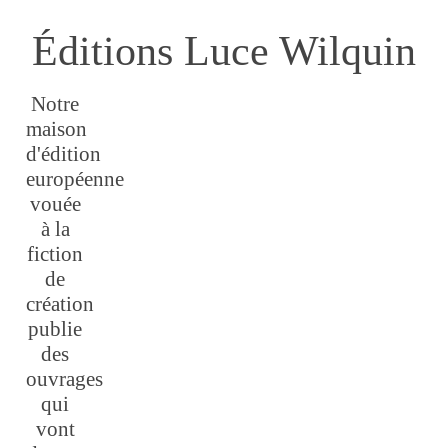
Éditions Luce Wilquin
Notre
maison
d'édition
européenne
vouée
à la
fiction
de
création
publie
des
ouvrages
qui
vont