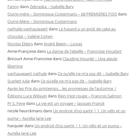
Fanny
dans
Zebraska – Isabelle Bary
Outre-mère – Dominique Costermans – 68 PREMIERES FOIS
dans
Outre-Mère – Dominique Costermans
nathalie vanhauwaert
dans
Le hasard a un goût de cake au
chocolat – Valérie Cohen
Nicolas Elders
dans
André Beem – Loxias
Anne-Françoise
dans
La danse de l’abeille – Françoise Houdart
Bricourt Anne-Francoise
dans
Claudine Houriet – Une aïeule
libertine
vanhauwaert nathale
dans
Ce qu’elle ne m’a pas dit – Isabelle Bary
Scarlett Julie
dans
Ce qu’elle ne m’a pas dit – Isabelle Bary
Après les Prix du printemps… les promesses de l’automne |
Éditions Luce Wilquin
dans
Rien n’est rouge – François Salmon
Pr S. Feye
dans
La vie est un voyage – Jacques Franck
nicole heurckmans
dans
Un endroit d’où partir | 1. Un vélo et un
puma – Aurelia Jane Lee
hacquier
dans
Un endroit d’où partir | 1. Un vélo et un puma –
Aurelia Jane Lee