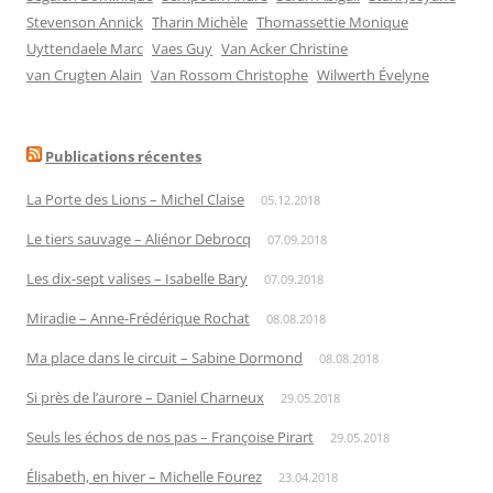
Stevenson Annick
Tharin Michèle
Thomassettie Monique
Uyttendaele Marc
Vaes Guy
Van Acker Christine
van Crugten Alain
Van Rossom Christophe
Wilwerth Évelyne
Publications récentes
La Porte des Lions – Michel Claise
05.12.2018
Le tiers sauvage – Aliénor Debrocq
07.09.2018
Les dix-sept valises – Isabelle Bary
07.09.2018
Miradie – Anne-Frédérique Rochat
08.08.2018
Ma place dans le circuit – Sabine Dormond
08.08.2018
Si près de l’aurore – Daniel Charneux
29.05.2018
Seuls les échos de nos pas – Françoise Pirart
29.05.2018
Élisabeth, en hiver – Michelle Fourez
23.04.2018