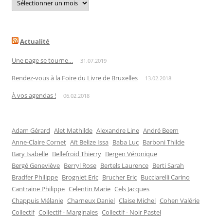
par
date
Actualité
Une page se tourne…
31.07.2019
Rendez-vous à la Foire du Livre de Bruxelles
13.02.2018
À vos agendas !
06.02.2018
Adam Gérard
Alet Mathilde
Alexandre Line
André Beem
Anne-Claire Cornet
Aït Belize Issa
Baba Luc
Barboni Thilde
Bary Isabelle
Bellefroid Thierry
Bergen Véronique
Bergé Geneviève
Berryl Rose
Bertels Laurence
Berti Sarah
Bradfer Philippe
Brogniet Eric
Brucher Eric
Bucciarelli Carino
Cantraine Philippe
Celentin Marie
Cels Jacques
Chappuis Mélanie
Charneux Daniel
Claise Michel
Cohen Valérie
Collectif
Collectif - Marginales
Collectif - Noir Pastel