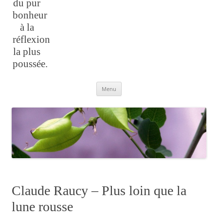
du pur
bonheur
à la
réflexion
la plus
poussée.
Aller
Menu
au
contenu
Claude Raucy – Plus loin que la
lune rousse