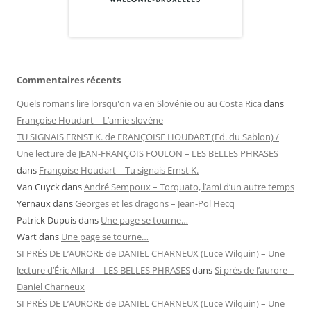
Commentaires récents
Quels romans lire lorsqu'on va en Slovénie ou au Costa Rica
dans
Françoise Houdart – L’amie slovène
TU SIGNAIS ERNST K. de FRANÇOISE HOUDART (Ed. du Sablon) /
Une lecture de JEAN-FRANÇOIS FOULON – LES BELLES PHRASES
dans
Françoise Houdart – Tu signais Ernst K.
Van Cuyck
dans
André Sempoux – Torquato, l’ami d’un autre temps
Yernaux
dans
Georges et les dragons – Jean-Pol Hecq
Patrick Dupuis
dans
Une page se tourne…
Wart
dans
Une page se tourne…
SI PRÈS DE L’AURORE de DANIEL CHARNEUX (Luce Wilquin) – Une
lecture d’Éric Allard – LES BELLES PHRASES
dans
Si près de l’aurore –
Daniel Charneux
SI PRÈS DE L’AURORE de DANIEL CHARNEUX (Luce Wilquin) – Une