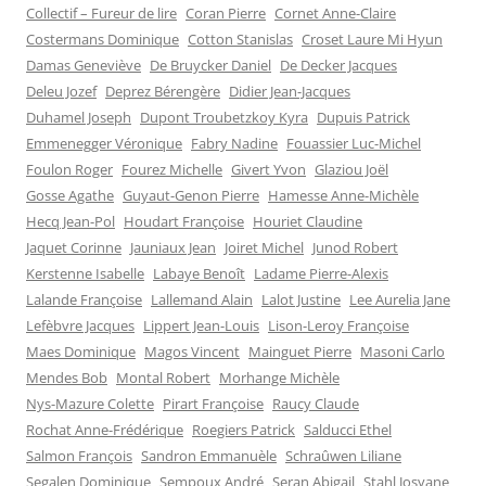
Collectif – Fureur de lire
Coran Pierre
Cornet Anne-Claire
Costermans Dominique
Cotton Stanislas
Croset Laure Mi Hyun
Damas Geneviève
De Bruycker Daniel
De Decker Jacques
Deleu Jozef
Deprez Bérengère
Didier Jean-Jacques
Duhamel Joseph
Dupont Troubetzkoy Kyra
Dupuis Patrick
Emmenegger Véronique
Fabry Nadine
Fouassier Luc-Michel
Foulon Roger
Fourez Michelle
Givert Yvon
Glaziou Joël
Gosse Agathe
Guyaut-Genon Pierre
Hamesse Anne-Michèle
Hecq Jean-Pol
Houdart Françoise
Houriet Claudine
Jaquet Corinne
Jauniaux Jean
Joiret Michel
Junod Robert
Kerstenne Isabelle
Labaye Benoît
Ladame Pierre-Alexis
Lalande Françoise
Lallemand Alain
Lalot Justine
Lee Aurelia Jane
Lefèbvre Jacques
Lippert Jean-Louis
Lison-Leroy Françoise
Maes Dominique
Magos Vincent
Mainguet Pierre
Masoni Carlo
Mendes Bob
Montal Robert
Morhange Michèle
Nys-Mazure Colette
Pirart Françoise
Raucy Claude
Rochat Anne-Frédérique
Roegiers Patrick
Salducci Ethel
Salmon François
Sandron Emmanuèle
Schraûwen Liliane
Segalen Dominique
Sempoux André
Seran Abigail
Stahl Josyane