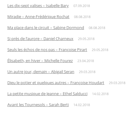
Les dix-sept valises – Isabelle Bary
07.09.2018
Miradie – Anne-Frédérique Rochat
08.08.2018
Ma place dans le circuit – Sabine Dormond
08.08.2018
Si près de l’aurore – Daniel Charneux
29.05.2018
Seuls les échos de nos pas – Françoise Pirart
29.05.2018
Élisabeth, en hiver – Michelle Fourez
23.04.2018
Un autre jour, demain – Abigail Seran
29.03.2018
Dieu le potier et quelques autres – Françoise Houdart
29.03.2018
La petite musique de Jeanne – Ethel Salducci
14.02.2018
Avant les Tournesols – Sarah Berti
14.02.2018