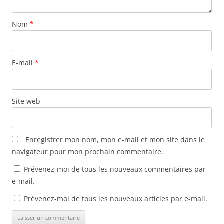
l
e
e
)
n
l
l
l
s
e
l
l
u
f
e
e
n
Nom
*
e
f
f
e
n
e
e
n
ê
n
n
o
t
ê
ê
u
r
t
t
v
e
r
r
e
E-mail
*
)
e
e
l
)
)
l
e
f
e
Site web
n
ê
t
r
e
)
Enregistrer mon nom, mon e-mail et mon site dans le
navigateur pour mon prochain commentaire.
Prévenez-moi de tous les nouveaux commentaires par
e-mail.
Prévenez-moi de tous les nouveaux articles par e-mail.