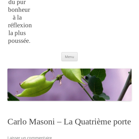
du pur
bonheur
à la
réflexion
la plus
poussée.
Aller
Menu
au
contenu
Carlo Masoni – La Quatrième porte
Laisser un commentaire