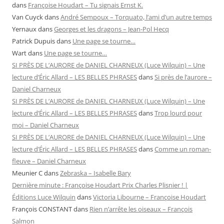
dans
Françoise Houdart – Tu signais Ernst K.
Van Cuyck
dans
André Sempoux – Torquato, l’ami d’un autre temps
Yernaux
dans
Georges et les dragons – Jean-Pol Hecq
Patrick Dupuis
dans
Une page se tourne…
Wart
dans
Une page se tourne…
SI PRÈS DE L’AURORE de DANIEL CHARNEUX (Luce Wilquin) – Une
lecture d’Éric Allard – LES BELLES PHRASES
dans
Si près de l’aurore –
Daniel Charneux
SI PRÈS DE L’AURORE de DANIEL CHARNEUX (Luce Wilquin) – Une
lecture d’Éric Allard – LES BELLES PHRASES
dans
Trop lourd pour
moi – Daniel Charneux
SI PRÈS DE L’AURORE de DANIEL CHARNEUX (Luce Wilquin) – Une
lecture d’Éric Allard – LES BELLES PHRASES
dans
Comme un roman-
fleuve – Daniel Charneux
Meunier C
dans
Zebraska – Isabelle Bary
Dernière minute : Françoise Houdart Prix Charles Plisnier ! |
Éditions Luce Wilquin
dans
Victoria Libourne – Françoise Houdart
François CONSTANT
dans
Rien n’arrête les oiseaux – François
Salmon