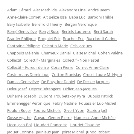
Adam Gérard
Alet Mathilde
Alexandre Line
André Beem
Anne-Claire Cornet
Aït Belize Issa
Baba Luc
Barboni Thilde
Bary Isabelle
Bellefroid Thierry
Bergen Véronique
Bergé Geneviève
Berryl Rose
Bertels Laurence
Berti Sarah
Bradfer Philippe
Brogniet Eric
Brucher Eric
Bucciarelli Carino
Cantraine Philippe
Celentin Marie
Cels Jacques
Chappuis Mélanie
Charneux Daniel
Claise Michel
Cohen Valérie
Collectif
Collectif - Marginales
Collectif - Noir Pastel
Collectif – Fureur de lire
Coran Pierre
Cornet Anne-Claire
Costermans Dominique
Cotton Stanislas
Croset Laure Mi Hyun
Damas Geneviève
De Bruycker Daniel
De Decker Jacques
Deleu Jozef
Deprez Bérengère
Didier Jean-Jacques
Duhamel Joseph
Dupont Troubetzkoy Kyra
Dupuis Patrick
Emmenegger Véronique
Fabry Nadine
Fouassier Luc-Michel
Foulon Roger
Fourez Michelle
Givert Yvon
Glaziou Joël
Gosse Agathe
Guyaut-Genon Pierre
Hamesse Anne-Michèle
Hecq Jean-Pol
Houdart Françoise
Houriet Claudine
Jaquet Corinne
Jauniaux Jean
Joiret Michel
Junod Robert