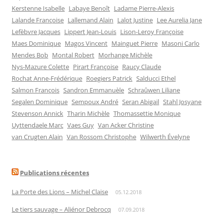
Kerstenne Isabelle
Labaye Benoît
Ladame Pierre-Alexis
Lalande Françoise
Lallemand Alain
Lalot Justine
Lee Aurelia Jane
Lefèbvre Jacques
Lippert Jean-Louis
Lison-Leroy Françoise
Maes Dominique
Magos Vincent
Mainguet Pierre
Masoni Carlo
Mendes Bob
Montal Robert
Morhange Michèle
Nys-Mazure Colette
Pirart Françoise
Raucy Claude
Rochat Anne-Frédérique
Roegiers Patrick
Salducci Ethel
Salmon François
Sandron Emmanuèle
Schraûwen Liliane
Segalen Dominique
Sempoux André
Seran Abigail
Stahl Josyane
Stevenson Annick
Tharin Michèle
Thomassettie Monique
Uyttendaele Marc
Vaes Guy
Van Acker Christine
van Crugten Alain
Van Rossom Christophe
Wilwerth Évelyne
Publications récentes
La Porte des Lions – Michel Claise
05.12.2018
Le tiers sauvage – Aliénor Debrocq
07.09.2018