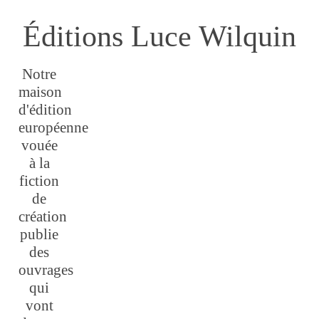
Éditions Luce Wilquin
Notre
maison
d'édition
européenne
vouée
à la
fiction
de
création
publie
des
ouvrages
qui
vont