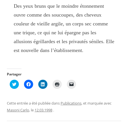
Des yeux bruns que le moindre étonnement
ouvre comme des soucoupes, des cheveux
couleur de vieille argile, un corps sec comme
une trique, ce qui ne lui épargne pas les
allusions égrillardes et les privautés séniles. Elle
est nouvelle dans l’établissement.
Partager
C
C
C
C
C
l
l
l
l
l
i
i
i
i
i
q
q
q
q
q
u
u
u
u
u
e
e
e
e
e
Cette entrée a été publiée dans
Publications
, et marquée avec
z
z
z
r
r
p
p
p
p
p
Masoni Carlo
, le
12.03.1998
.
o
o
o
o
o
u
u
u
u
u
r
r
r
r
r
p
p
p
i
e