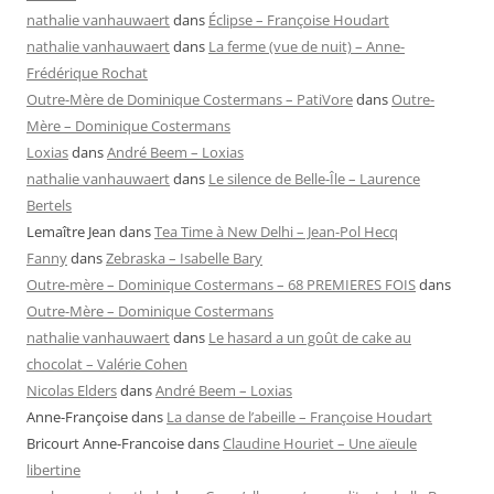
nathalie vanhauwaert
dans
Éclipse – Françoise Houdart
nathalie vanhauwaert
dans
La ferme (vue de nuit) – Anne-
Frédérique Rochat
Outre-Mère de Dominique Costermans – PatiVore
dans
Outre-
Mère – Dominique Costermans
Loxias
dans
André Beem – Loxias
nathalie vanhauwaert
dans
Le silence de Belle-Île – Laurence
Bertels
Lemaître Jean
dans
Tea Time à New Delhi – Jean-Pol Hecq
Fanny
dans
Zebraska – Isabelle Bary
Outre-mère – Dominique Costermans – 68 PREMIERES FOIS
dans
Outre-Mère – Dominique Costermans
nathalie vanhauwaert
dans
Le hasard a un goût de cake au
chocolat – Valérie Cohen
Nicolas Elders
dans
André Beem – Loxias
Anne-Françoise
dans
La danse de l’abeille – Françoise Houdart
Bricourt Anne-Francoise
dans
Claudine Houriet – Une aïeule
libertine