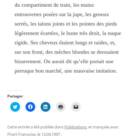
du compartiment de train, les mains
entrouvertes posées sur la jupe, les genoux
serrés, les talons joints et les pointes des pieds
légèrement écartées, le buste très droit, la nuque
rigide. Ses cheveux étaient longs et raides, et,
sur son front, des mèches blondes se dressaient
bizarrement. On aurait dit qu’elle portait une
perruque bon marché, une mauvaise imitation.
Partager
C
C
C
C
C
l
l
l
l
l
i
i
i
i
i
q
q
q
q
q
u
u
u
u
u
e
e
e
e
e
Cette entrée a été publiée dans
Publications
, et marquée avec
z
z
z
r
r
p
p
p
p
p
Pirart Françoise
, le
13.04.1997
.