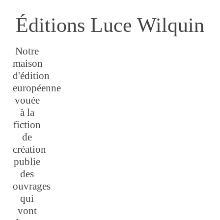
Éditions Luce Wilquin
Notre
maison
d'édition
européenne
vouée
à la
fiction
de
création
publie
des
ouvrages
qui
vont