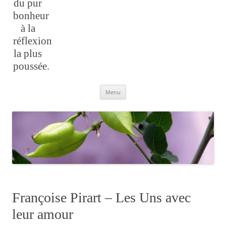
du pur
bonheur
à la
réflexion
la plus
poussée.
Aller
Menu
au
contenu
Françoise Pirart – Les Uns avec
leur amour