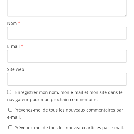
o
n
n
ê
r
u
o
o
t
e
v
u
u
r
d
e
v
v
e
a
l
e
e
)
n
Nom
l
*
l
l
s
e
l
l
u
f
e
e
n
e
f
f
e
n
e
e
n
ê
n
n
o
E-mail
*
t
ê
ê
u
r
t
t
v
e
r
r
e
)
e
e
l
)
)
l
e
Site web
f
e
n
ê
t
r
Enregistrer mon nom, mon e-mail et mon site dans le
e
)
navigateur pour mon prochain commentaire.
Prévenez-moi de tous les nouveaux commentaires par
e-mail.
Prévenez-moi de tous les nouveaux articles par e-mail.