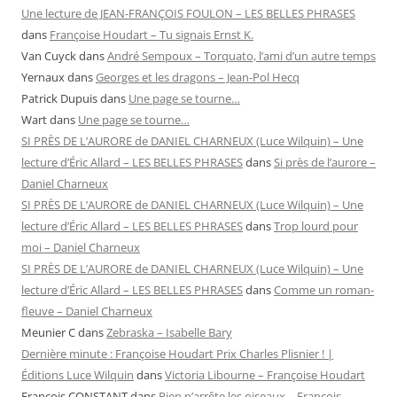
Une lecture de JEAN-FRANÇOIS FOULON – LES BELLES PHRASES
dans
Françoise Houdart – Tu signais Ernst K.
Van Cuyck
dans
André Sempoux – Torquato, l’ami d’un autre temps
Yernaux
dans
Georges et les dragons – Jean-Pol Hecq
Patrick Dupuis
dans
Une page se tourne…
Wart
dans
Une page se tourne…
SI PRÈS DE L’AURORE de DANIEL CHARNEUX (Luce Wilquin) – Une
lecture d’Éric Allard – LES BELLES PHRASES
dans
Si près de l’aurore –
Daniel Charneux
SI PRÈS DE L’AURORE de DANIEL CHARNEUX (Luce Wilquin) – Une
lecture d’Éric Allard – LES BELLES PHRASES
dans
Trop lourd pour
moi – Daniel Charneux
SI PRÈS DE L’AURORE de DANIEL CHARNEUX (Luce Wilquin) – Une
lecture d’Éric Allard – LES BELLES PHRASES
dans
Comme un roman-
fleuve – Daniel Charneux
Meunier C
dans
Zebraska – Isabelle Bary
Dernière minute : Françoise Houdart Prix Charles Plisnier ! |
Éditions Luce Wilquin
dans
Victoria Libourne – Françoise Houdart
François CONSTANT
dans
Rien n’arrête les oiseaux – François