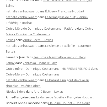
Salmon
nathalie vanhauwaert
dans
Éclipse – Françoise Houdart
nathalie vanhauwaert
dans
La ferme (vue de nuit) – Anne-
Frédérique Rochat
Outre-Mère de Dominique Costermans – PatiVore
dans
Outre-
Mère – Dominique Costermans
Loxias
dans
André Beem – Loxias
nathalie vanhauwaert
dans
Le silence de Belle-Île – Laurence
Bertels
Lemaître Jean
dans
Tea Time à New Delhi – Jean-Pol Hecq
Fanny
dans
Zebraska – Isabelle Bary
Outre-mère – Dominique Costermans – 68 PREMIERES FOIS
dans
Outre-Mère – Dominique Costermans
nathalie vanhauwaert
dans
Le hasard a un goût de cake au
chocolat – Valérie Cohen
Nicolas Elders
dans
André Beem – Loxias
Anne-Françoise
dans
La danse de l’abeille – Françoise Houdart
Bricourt Anne-Francoise
dans
Claudine Houriet – Une aïeule