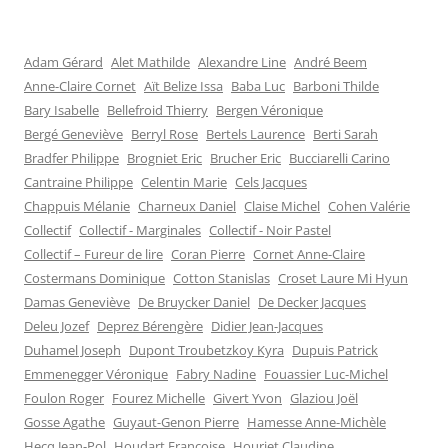
Adam Gérard
Alet Mathilde
Alexandre Line
André Beem
Anne-Claire Cornet
Aït Belize Issa
Baba Luc
Barboni Thilde
Bary Isabelle
Bellefroid Thierry
Bergen Véronique
Bergé Geneviève
Berryl Rose
Bertels Laurence
Berti Sarah
Bradfer Philippe
Brogniet Eric
Brucher Eric
Bucciarelli Carino
Cantraine Philippe
Celentin Marie
Cels Jacques
Chappuis Mélanie
Charneux Daniel
Claise Michel
Cohen Valérie
Collectif
Collectif - Marginales
Collectif - Noir Pastel
Collectif – Fureur de lire
Coran Pierre
Cornet Anne-Claire
Costermans Dominique
Cotton Stanislas
Croset Laure Mi Hyun
Damas Geneviève
De Bruycker Daniel
De Decker Jacques
Deleu Jozef
Deprez Bérengère
Didier Jean-Jacques
Duhamel Joseph
Dupont Troubetzkoy Kyra
Dupuis Patrick
Emmenegger Véronique
Fabry Nadine
Fouassier Luc-Michel
Foulon Roger
Fourez Michelle
Givert Yvon
Glaziou Joël
Gosse Agathe
Guyaut-Genon Pierre
Hamesse Anne-Michèle
Hecq Jean-Pol
Houdart Françoise
Houriet Claudine