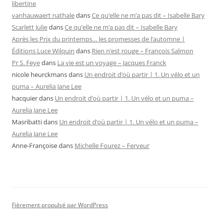
libertine
vanhauwaert nathale
dans
Ce qu’elle ne m’a pas dit – Isabelle Bary
Scarlett Julie
dans
Ce qu’elle ne m’a pas dit – Isabelle Bary
Après les Prix du printemps… les promesses de l’automne |
Éditions Luce Wilquin
dans
Rien n’est rouge – François Salmon
Pr S. Feye
dans
La vie est un voyage – Jacques Franck
nicole heurckmans
dans
Un endroit d’où partir | 1. Un vélo et un
puma – Aurelia Jane Lee
hacquier
dans
Un endroit d’où partir | 1. Un vélo et un puma –
Aurelia Jane Lee
Masribatti
dans
Un endroit d’où partir | 1. Un vélo et un puma –
Aurelia Jane Lee
Anne-Françoise
dans
Michelle Fourez – Ferveur
Fièrement propulsé par WordPress