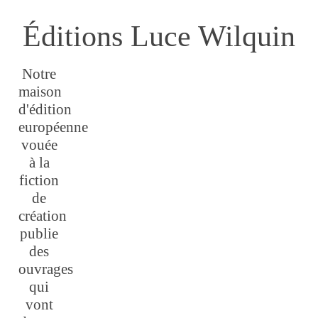
Éditions Luce Wilquin
Notre
maison
d'édition
européenne
vouée
à la
fiction
de
création
publie
des
ouvrages
qui
vont