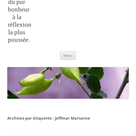
du pur
bonheur
à la
réflexion
la plus
poussée.
Aller
Menu
au
contenu
Archives par étiquette :
Jeffmar Marianne