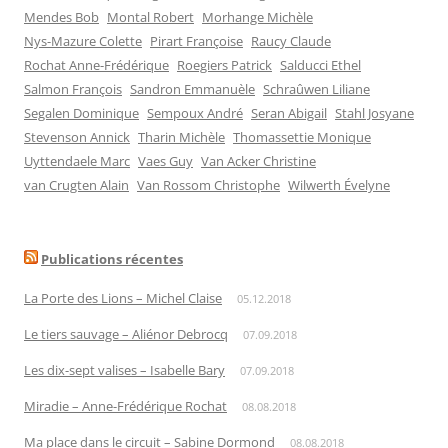
Mendes Bob
Montal Robert
Morhange Michèle
Nys-Mazure Colette
Pirart Françoise
Raucy Claude
Rochat Anne-Frédérique
Roegiers Patrick
Salducci Ethel
Salmon François
Sandron Emmanuèle
Schraûwen Liliane
Segalen Dominique
Sempoux André
Seran Abigail
Stahl Josyane
Stevenson Annick
Tharin Michèle
Thomassettie Monique
Uyttendaele Marc
Vaes Guy
Van Acker Christine
van Crugten Alain
Van Rossom Christophe
Wilwerth Évelyne
Publications récentes
La Porte des Lions – Michel Claise
05.12.2018
Le tiers sauvage – Aliénor Debrocq
07.09.2018
Les dix-sept valises – Isabelle Bary
07.09.2018
Miradie – Anne-Frédérique Rochat
08.08.2018
Ma place dans le circuit – Sabine Dormond
08.08.2018