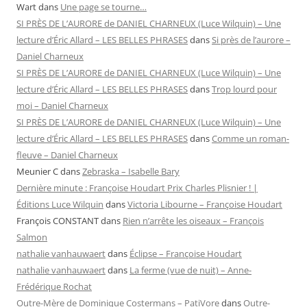
Wart
dans
Une page se tourne…
SI PRÈS DE L’AURORE de DANIEL CHARNEUX (Luce Wilquin) – Une
lecture d’Éric Allard – LES BELLES PHRASES
dans
Si près de l’aurore –
Daniel Charneux
SI PRÈS DE L’AURORE de DANIEL CHARNEUX (Luce Wilquin) – Une
lecture d’Éric Allard – LES BELLES PHRASES
dans
Trop lourd pour
moi – Daniel Charneux
SI PRÈS DE L’AURORE de DANIEL CHARNEUX (Luce Wilquin) – Une
lecture d’Éric Allard – LES BELLES PHRASES
dans
Comme un roman-
fleuve – Daniel Charneux
Meunier C
dans
Zebraska – Isabelle Bary
Dernière minute : Françoise Houdart Prix Charles Plisnier ! |
Éditions Luce Wilquin
dans
Victoria Libourne – Françoise Houdart
François CONSTANT
dans
Rien n’arrête les oiseaux – François
Salmon
nathalie vanhauwaert
dans
Éclipse – Françoise Houdart
nathalie vanhauwaert
dans
La ferme (vue de nuit) – Anne-
Frédérique Rochat
Outre-Mère de Dominique Costermans – PatiVore
dans
Outre-