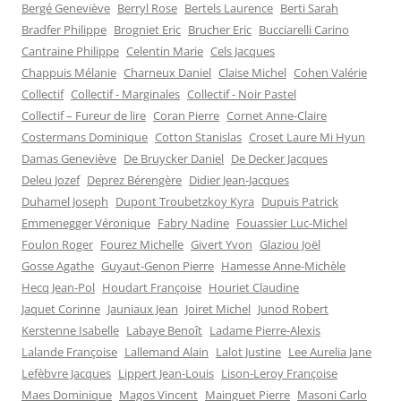
t
ê
ê
u
Bergé Geneviève
Berryl Rose
Bertels Laurence
Berti Sarah
r
t
t
v
e
r
r
e
Bradfer Philippe
Brogniet Eric
Brucher Eric
Bucciarelli Carino
)
e
e
l
)
)
l
Cantraine Philippe
Celentin Marie
Cels Jacques
e
Chappuis Mélanie
Charneux Daniel
Claise Michel
f
Cohen Valérie
e
Collectif
Collectif - Marginales
Collectif - Noir Pastel
n
ê
Collectif – Fureur de lire
Coran Pierre
Cornet Anne-Claire
t
r
Costermans Dominique
Cotton Stanislas
Croset Laure Mi Hyun
e
)
Damas Geneviève
De Bruycker Daniel
De Decker Jacques
Deleu Jozef
Deprez Bérengère
Didier Jean-Jacques
Duhamel Joseph
Dupont Troubetzkoy Kyra
Dupuis Patrick
Emmenegger Véronique
Fabry Nadine
Fouassier Luc-Michel
Foulon Roger
Fourez Michelle
Givert Yvon
Glaziou Joël
Gosse Agathe
Guyaut-Genon Pierre
Hamesse Anne-Michèle
Hecq Jean-Pol
Houdart Françoise
Houriet Claudine
Jaquet Corinne
Jauniaux Jean
Joiret Michel
Junod Robert
Kerstenne Isabelle
Labaye Benoît
Ladame Pierre-Alexis
Lalande Françoise
Lallemand Alain
Lalot Justine
Lee Aurelia Jane
Lefèbvre Jacques
Lippert Jean-Louis
Lison-Leroy Françoise
Maes Dominique
Magos Vincent
Mainguet Pierre
Masoni Carlo