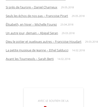
Si près de l’aurore – Daniel Charneux
29.05.2018
Seuls les échos de nos pas – Françoise Pirart
29.05.2018
Élisabeth, en hiver – Michelle Fourez
23.04.2018
Un autre jour, demain – Abigail Seran
29.03.2018
Dieu le potier et quelques autres – Françoise Houdart
29.03.2018
La petite musique de Jeanne – Ethel Salducci
14.02.2018
Avant les Tournesols – Sarah Berti
14.02.2018