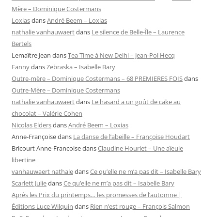
Mère – Dominique Costermans
Loxias
dans
André Beem – Loxias
nathalie vanhauwaert
dans
Le silence de Belle-Île – Laurence
Bertels
Lemaître Jean
dans
Tea Time à New Delhi – Jean-Pol Hecq
Fanny
dans
Zebraska – Isabelle Bary
Outre-mère – Dominique Costermans – 68 PREMIERES FOIS
dans
Outre-Mère – Dominique Costermans
nathalie vanhauwaert
dans
Le hasard a un goût de cake au
chocolat – Valérie Cohen
Nicolas Elders
dans
André Beem – Loxias
Anne-Françoise
dans
La danse de l’abeille – Françoise Houdart
Bricourt Anne-Francoise
dans
Claudine Houriet – Une aïeule
libertine
vanhauwaert nathale
dans
Ce qu’elle ne m’a pas dit – Isabelle Bary
Scarlett Julie
dans
Ce qu’elle ne m’a pas dit – Isabelle Bary
Après les Prix du printemps… les promesses de l’automne |
Éditions Luce Wilquin
dans
Rien n’est rouge – François Salmon