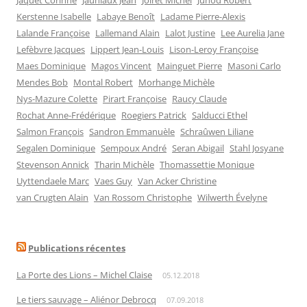
Jaquet Corinne
Jauniaux Jean
Joiret Michel
Junod Robert
Kerstenne Isabelle
Labaye Benoît
Ladame Pierre-Alexis
Lalande Françoise
Lallemand Alain
Lalot Justine
Lee Aurelia Jane
Lefèbvre Jacques
Lippert Jean-Louis
Lison-Leroy Françoise
Maes Dominique
Magos Vincent
Mainguet Pierre
Masoni Carlo
Mendes Bob
Montal Robert
Morhange Michèle
Nys-Mazure Colette
Pirart Françoise
Raucy Claude
Rochat Anne-Frédérique
Roegiers Patrick
Salducci Ethel
Salmon François
Sandron Emmanuèle
Schraûwen Liliane
Segalen Dominique
Sempoux André
Seran Abigail
Stahl Josyane
Stevenson Annick
Tharin Michèle
Thomassettie Monique
Uyttendaele Marc
Vaes Guy
Van Acker Christine
van Crugten Alain
Van Rossom Christophe
Wilwerth Évelyne
Publications récentes
La Porte des Lions – Michel Claise
05.12.2018
Le tiers sauvage – Aliénor Debrocq
07.09.2018