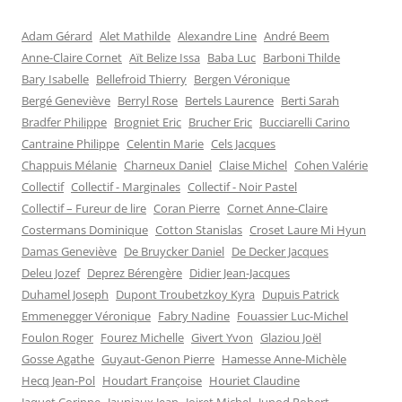
Adam Gérard
Alet Mathilde
Alexandre Line
André Beem
Anne-Claire Cornet
Aït Belize Issa
Baba Luc
Barboni Thilde
Bary Isabelle
Bellefroid Thierry
Bergen Véronique
Bergé Geneviève
Berryl Rose
Bertels Laurence
Berti Sarah
Bradfer Philippe
Brogniet Eric
Brucher Eric
Bucciarelli Carino
Cantraine Philippe
Celentin Marie
Cels Jacques
Chappuis Mélanie
Charneux Daniel
Claise Michel
Cohen Valérie
Collectif
Collectif - Marginales
Collectif - Noir Pastel
Collectif – Fureur de lire
Coran Pierre
Cornet Anne-Claire
Costermans Dominique
Cotton Stanislas
Croset Laure Mi Hyun
Damas Geneviève
De Bruycker Daniel
De Decker Jacques
Deleu Jozef
Deprez Bérengère
Didier Jean-Jacques
Duhamel Joseph
Dupont Troubetzkoy Kyra
Dupuis Patrick
Emmenegger Véronique
Fabry Nadine
Fouassier Luc-Michel
Foulon Roger
Fourez Michelle
Givert Yvon
Glaziou Joël
Gosse Agathe
Guyaut-Genon Pierre
Hamesse Anne-Michèle
Hecq Jean-Pol
Houdart Françoise
Houriet Claudine