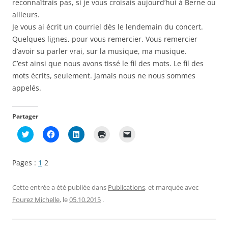
reconnaîtrais pas, si je vous croisais aujourd’hui à Berne ou
ailleurs.
Je vous ai écrit un courriel dès le lendemain du concert.
Quelques lignes, pour vous remercier. Vous remercier
d’avoir su parler vrai, sur la musique, ma musique.
C’est ainsi que nous avons tissé le fil des mots. Le fil des
mots écrits, seulement. Jamais nous ne nous sommes
appelés.
Partager
C
C
C
C
C
l
l
l
l
l
i
i
i
i
i
q
q
q
q
q
u
u
u
u
u
Pages :
1
2
e
e
e
e
e
z
z
z
r
r
p
p
p
p
p
o
o
o
o
o
Cette entrée a été publiée dans
Publications
, et marquée avec
u
u
u
u
u
r
r
r
r
r
Fourez Michelle
, le
05.10.2015
.
p
p
p
i
e
a
a
a
m
n
r
r
r
p
v
t
t
t
r
o