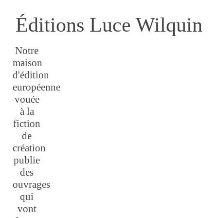
Éditions Luce Wilquin
Notre
maison
d'édition
européenne
vouée
à la
fiction
de
création
publie
des
ouvrages
qui
vont