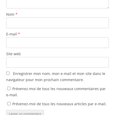
e
l
l
u
f
e
e
n
e
f
f
e
n
e
e
n
ê
n
n
o
Nom
*
t
ê
ê
u
r
t
t
v
e
r
r
e
)
e
e
l
)
)
l
E-mail
*
e
f
e
n
ê
t
Site web
r
e
)
Enregistrer mon nom, mon e-mail et mon site dans le
navigateur pour mon prochain commentaire.
Prévenez-moi de tous les nouveaux commentaires par
e-mail.
Prévenez-moi de tous les nouveaux articles par e-mail.