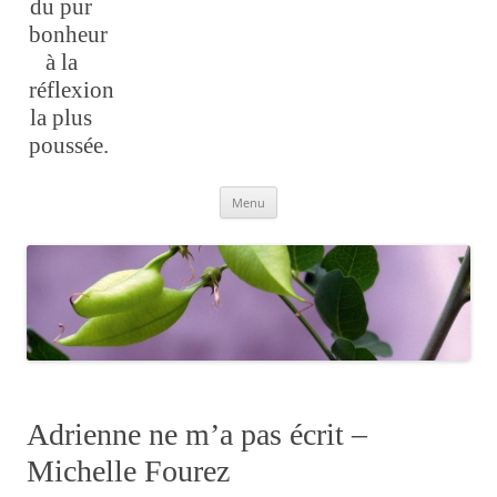
du pur
bonheur
à la
réflexion
la plus
poussée.
Aller
Menu
au
contenu
Adrienne ne m’a pas écrit –
Michelle Fourez