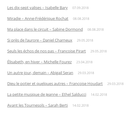
Les dix-sept valises – Isabelle Bary
07.09.2018
Miradie – Anne-Frédérique Rochat
08.08.2018
Ma place dans le circuit – Sabine Dormond
08.08.2018
Si près de l’aurore – Daniel Charneux
29.05.2018
Seuls les échos de nos pas – Françoise Pirart
29.05.2018
Élisabeth, en hiver – Michelle Fourez
23.04.2018
Un autre jour, demain – Abigail Seran
29.03.2018
Dieu le potier et quelques autres – Françoise Houdart
29.03.2018
La petite musique de Jeanne – Ethel Salducci
14.02.2018
Avant les Tournesols – Sarah Berti
14.02.2018