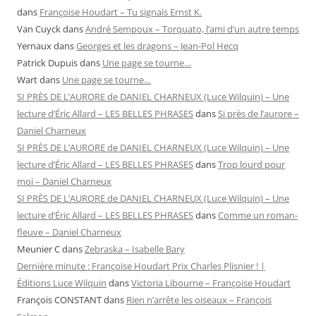
dans
Françoise Houdart – Tu signais Ernst K.
Van Cuyck
dans
André Sempoux – Torquato, l’ami d’un autre temps
Yernaux
dans
Georges et les dragons – Jean-Pol Hecq
Patrick Dupuis
dans
Une page se tourne…
Wart
dans
Une page se tourne…
SI PRÈS DE L’AURORE de DANIEL CHARNEUX (Luce Wilquin) – Une
lecture d’Éric Allard – LES BELLES PHRASES
dans
Si près de l’aurore –
Daniel Charneux
SI PRÈS DE L’AURORE de DANIEL CHARNEUX (Luce Wilquin) – Une
lecture d’Éric Allard – LES BELLES PHRASES
dans
Trop lourd pour
moi – Daniel Charneux
SI PRÈS DE L’AURORE de DANIEL CHARNEUX (Luce Wilquin) – Une
lecture d’Éric Allard – LES BELLES PHRASES
dans
Comme un roman-
fleuve – Daniel Charneux
Meunier C
dans
Zebraska – Isabelle Bary
Dernière minute : Françoise Houdart Prix Charles Plisnier ! |
Éditions Luce Wilquin
dans
Victoria Libourne – Françoise Houdart
François CONSTANT
dans
Rien n’arrête les oiseaux – François