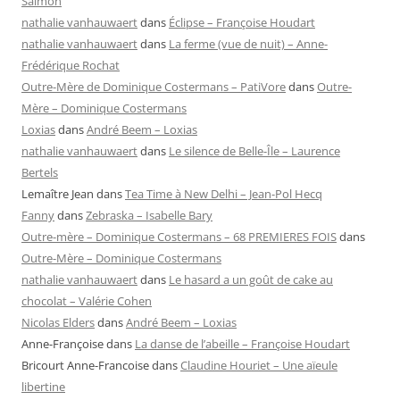
Salmon
nathalie vanhauwaert
dans
Éclipse – Françoise Houdart
nathalie vanhauwaert
dans
La ferme (vue de nuit) – Anne-
Frédérique Rochat
Outre-Mère de Dominique Costermans – PatiVore
dans
Outre-
Mère – Dominique Costermans
Loxias
dans
André Beem – Loxias
nathalie vanhauwaert
dans
Le silence de Belle-Île – Laurence
Bertels
Lemaître Jean
dans
Tea Time à New Delhi – Jean-Pol Hecq
Fanny
dans
Zebraska – Isabelle Bary
Outre-mère – Dominique Costermans – 68 PREMIERES FOIS
dans
Outre-Mère – Dominique Costermans
nathalie vanhauwaert
dans
Le hasard a un goût de cake au
chocolat – Valérie Cohen
Nicolas Elders
dans
André Beem – Loxias
Anne-Françoise
dans
La danse de l’abeille – Françoise Houdart
Bricourt Anne-Francoise
dans
Claudine Houriet – Une aïeule
libertine