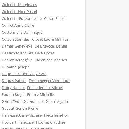
Collectif - Marginales
Collectif - Noir Pastel
Collectif – Fureur de lire
Coran Pierre
Cornet Anne-Claire
Costermans Dominique
Cotton Stanislas
Croset Laure Mi Hyun
Damas Geneviève
De Bruycker Daniel
De Decker Jacques
Deleu Jozef
Deprez Bérengère
Didier Jean-Jacques
Duhamel Joseph
Dupont Troubetzkoy Kyra
Dupuis Patrick
Emmenegger Véronique
Fabry Nadine
Fouassier Luc-Michel
Foulon Roger
Fourez Michelle
Givert Yvon
Glaziou Joël
Gosse Agathe
Guyaut-Genon Pierre
Hamesse Anne-Michèle
Hecq Jean-Pol
Houdart Françoise
Houriet Claudine