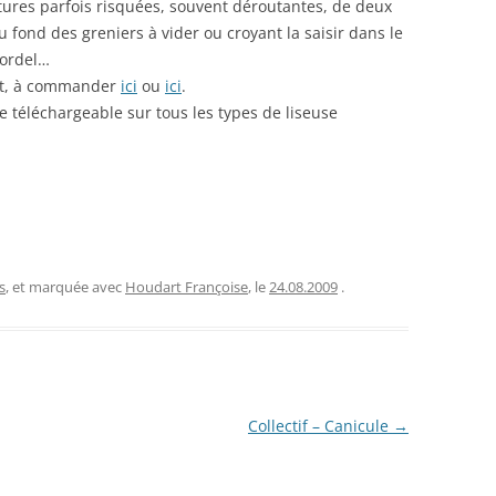
tures parfois risquées, souvent déroutantes, de deux
 fond des greniers à vider ou croyant la saisir dans le
bordel…
aut, à commander
ici
ou
ici
.
 téléchargeable sur tous les types de liseuse
s
, et marquée avec
Houdart Françoise
, le
24.08.2009
.
Collectif – Canicule
→