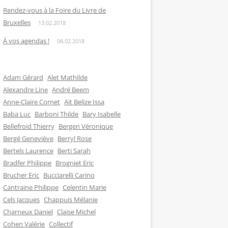
Rendez-vous à la Foire du Livre de
Bruxelles
13.02.2018
À vos agendas !
06.02.2018
Adam Gérard
Alet Mathilde
Alexandre Line
André Beem
Anne-Claire Cornet
Aït Belize Issa
Baba Luc
Barboni Thilde
Bary Isabelle
Bellefroid Thierry
Bergen Véronique
Bergé Geneviève
Berryl Rose
Bertels Laurence
Berti Sarah
Bradfer Philippe
Brogniet Eric
Brucher Eric
Bucciarelli Carino
Cantraine Philippe
Celentin Marie
Cels Jacques
Chappuis Mélanie
Charneux Daniel
Claise Michel
Cohen Valérie
Collectif