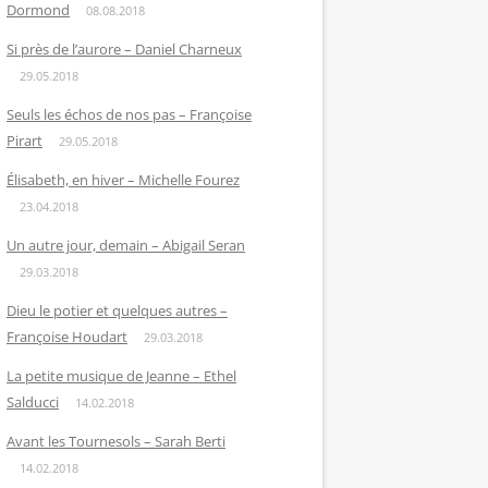
Dormond
08.08.2018
Si près de l’aurore – Daniel Charneux
29.05.2018
Seuls les échos de nos pas – Françoise
Pirart
29.05.2018
Élisabeth, en hiver – Michelle Fourez
23.04.2018
Un autre jour, demain – Abigail Seran
29.03.2018
Dieu le potier et quelques autres –
Françoise Houdart
29.03.2018
La petite musique de Jeanne – Ethel
Salducci
14.02.2018
Avant les Tournesols – Sarah Berti
14.02.2018