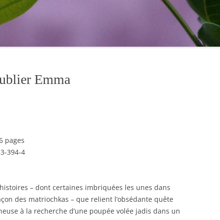
Oublier Emma
56 pages
53-394-4
histoires – dont certaines imbriquées les unes dans
façon des matriochkas – que relient l’obsédante quête
nneuse à la recherche d’une poupée volée jadis dans un