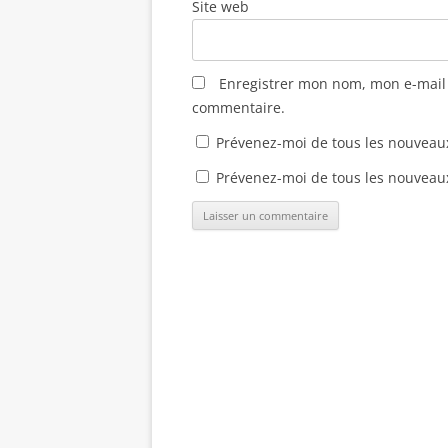
Site web
r
t
t
v
e
r
r
e
)
e
e
l
)
)
l
e
f
Enregistrer mon nom, mon e-mail 
e
n
commentaire.
ê
t
r
Prévenez-moi de tous les nouveau
e
)
Prévenez-moi de tous les nouveaux 