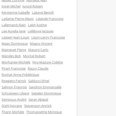
Jaquet Corinne
Jauniaux Jean
Joiret Michel
Junod Robert
Kerstenne Isabelle
Labaye Benoît
Ladame Pierre-Alexis
Lalande Françoise
Lallemand Alain
Lalot Justine
Lee Aurelia Jane
Lefèbvre Jacques
Lippert Jean-Louis
Lison-Leroy Françoise
Maes Dominique
Magos Vincent
Mainguet Pierre
Masoni Carlo
Mendes Bob
Montal Robert
Morhange Michèle
Nys-Mazure Colette
Pirart Françoise
Raucy Claude
Rochat Anne-Frédérique
Roegiers Patrick
Salducci Ethel
Salmon François
Sandron Emmanuèle
Schraûwen Liliane
Segalen Dominique
Sempoux André
Seran Abigail
Stahl Josyane
Stevenson Annick
Tharin Michèle
Thomassettie Monique