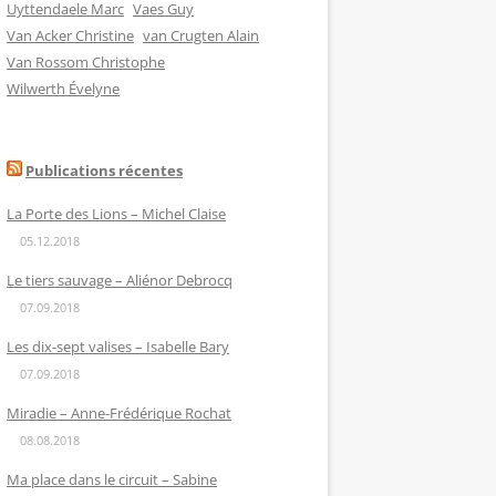
Uyttendaele Marc
Vaes Guy
Van Acker Christine
van Crugten Alain
Van Rossom Christophe
Wilwerth Évelyne
Publications récentes
La Porte des Lions – Michel Claise
05.12.2018
Le tiers sauvage – Aliénor Debrocq
07.09.2018
Les dix-sept valises – Isabelle Bary
07.09.2018
Miradie – Anne-Frédérique Rochat
08.08.2018
Ma place dans le circuit – Sabine