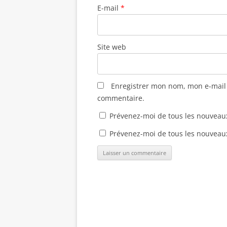
e
f
f
e
E-mail
*
n
e
e
n
ê
n
n
o
t
ê
ê
u
r
t
t
v
e
r
r
e
)
e
e
l
Site web
)
)
l
e
f
e
n
ê
Enregistrer mon nom, mon e-mail 
t
r
commentaire.
e
)
Prévenez-moi de tous les nouveau
Prévenez-moi de tous les nouveaux 