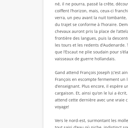
né, il ne pourra, passé la crête, décou
coiffent l’horizon, mais, ceux-ci franch
verra, un peu avant la nuit tombante,
du trajet se conforme à l’horaire. De
chevaux auront pris la place de l’atte
frontière des langues, puis la descente
les tours et les redents d’Audenarde.
que l’Escaut ne plie soudain pour s’é
vaisseaux de guerre hollandais.
Gand attend François Joseph (c’est ains
François en escompte fermement un lo
d’enseignant. Plus encore, il espère u
cargaison. Et, ainsi qu’on le lui a écr
attend cette dernière avec une vraie cur
voyage!
Vers le nord-est, surmontant les moll
tout saisi d’eau où niche, indistinct so