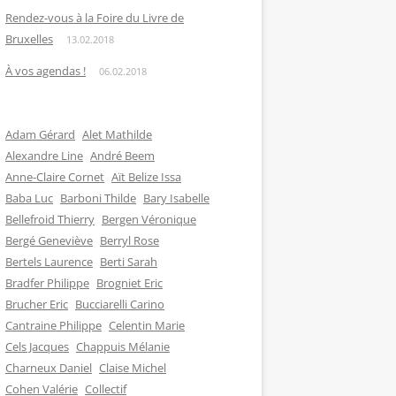
Rendez-vous à la Foire du Livre de
Bruxelles
13.02.2018
À vos agendas !
06.02.2018
Adam Gérard
Alet Mathilde
Alexandre Line
André Beem
Anne-Claire Cornet
Aït Belize Issa
Baba Luc
Barboni Thilde
Bary Isabelle
Bellefroid Thierry
Bergen Véronique
Bergé Geneviève
Berryl Rose
Bertels Laurence
Berti Sarah
Bradfer Philippe
Brogniet Eric
Brucher Eric
Bucciarelli Carino
Cantraine Philippe
Celentin Marie
Cels Jacques
Chappuis Mélanie
Charneux Daniel
Claise Michel
Cohen Valérie
Collectif