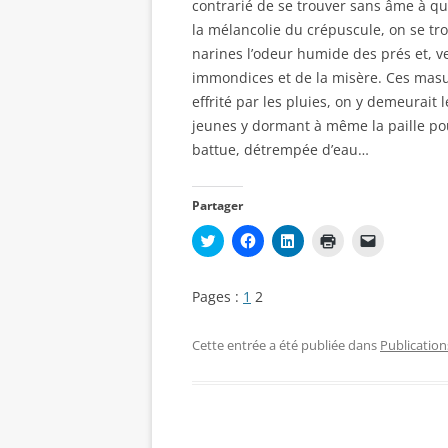
contrarié de se trouver sans âme à qui
la mélancolie du crépuscule, on se tr
narines l’odeur humide des prés et, v
immondices et de la misère. Ces masur
effrité par les pluies, on y demeurait
jeunes y dormant à même la paille pou
battue, détrempée d’eau…
Partager
C
C
C
C
C
l
l
l
l
l
i
i
i
i
i
q
q
q
q
q
u
u
u
u
u
Pages :
1
2
e
e
e
e
e
z
z
z
r
r
p
p
p
p
p
o
o
o
o
o
Cette entrée a été publiée dans
Publication
u
u
u
u
u
r
r
r
r
r
p
p
p
i
e
a
a
a
m
n
r
r
r
p
v
t
t
t
r
o
a
a
a
i
y
g
g
g
m
e