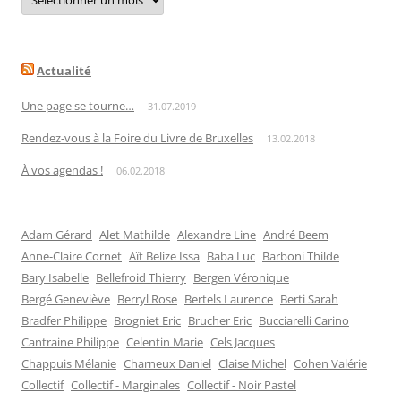
par
date
Actualité
Une page se tourne…
31.07.2019
Rendez-vous à la Foire du Livre de Bruxelles
13.02.2018
À vos agendas !
06.02.2018
Adam Gérard
Alet Mathilde
Alexandre Line
André Beem
Anne-Claire Cornet
Aït Belize Issa
Baba Luc
Barboni Thilde
Bary Isabelle
Bellefroid Thierry
Bergen Véronique
Bergé Geneviève
Berryl Rose
Bertels Laurence
Berti Sarah
Bradfer Philippe
Brogniet Eric
Brucher Eric
Bucciarelli Carino
Cantraine Philippe
Celentin Marie
Cels Jacques
Chappuis Mélanie
Charneux Daniel
Claise Michel
Cohen Valérie
Collectif
Collectif - Marginales
Collectif - Noir Pastel