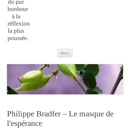
du pur
bonheur
à la
réflexion
la plus
poussée.
Aller
Menu
au
contenu
Philippe Bradfer – Le masque de
l'espérance