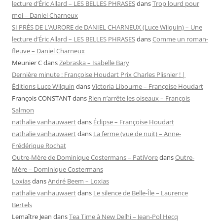
lecture d’Éric Allard – LES BELLES PHRASES
dans
Trop lourd pour
moi – Daniel Charneux
SI PRÈS DE L’AURORE de DANIEL CHARNEUX (Luce Wilquin) – Une
lecture d’Éric Allard – LES BELLES PHRASES
dans
Comme un roman-
fleuve – Daniel Charneux
Meunier C
dans
Zebraska – Isabelle Bary
Dernière minute : Françoise Houdart Prix Charles Plisnier ! |
Éditions Luce Wilquin
dans
Victoria Libourne – Françoise Houdart
François CONSTANT
dans
Rien n’arrête les oiseaux – François
Salmon
nathalie vanhauwaert
dans
Éclipse – Françoise Houdart
nathalie vanhauwaert
dans
La ferme (vue de nuit) – Anne-
Frédérique Rochat
Outre-Mère de Dominique Costermans – PatiVore
dans
Outre-
Mère – Dominique Costermans
Loxias
dans
André Beem – Loxias
nathalie vanhauwaert
dans
Le silence de Belle-Île – Laurence
Bertels
Lemaître Jean
dans
Tea Time à New Delhi – Jean-Pol Hecq