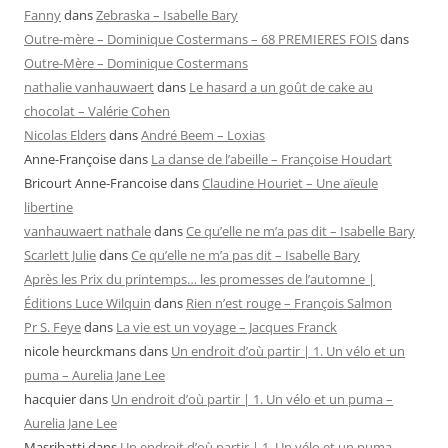
Fanny
dans
Zebraska – Isabelle Bary
Outre-mère – Dominique Costermans – 68 PREMIERES FOIS
dans
Outre-Mère – Dominique Costermans
nathalie vanhauwaert
dans
Le hasard a un goût de cake au
chocolat – Valérie Cohen
Nicolas Elders
dans
André Beem – Loxias
Anne-Françoise
dans
La danse de l’abeille – Françoise Houdart
Bricourt Anne-Francoise
dans
Claudine Houriet – Une aïeule
libertine
vanhauwaert nathale
dans
Ce qu’elle ne m’a pas dit – Isabelle Bary
Scarlett Julie
dans
Ce qu’elle ne m’a pas dit – Isabelle Bary
Après les Prix du printemps… les promesses de l’automne |
Éditions Luce Wilquin
dans
Rien n’est rouge – François Salmon
Pr S. Feye
dans
La vie est un voyage – Jacques Franck
nicole heurckmans
dans
Un endroit d’où partir | 1. Un vélo et un
puma – Aurelia Jane Lee
hacquier
dans
Un endroit d’où partir | 1. Un vélo et un puma –
Aurelia Jane Lee
Masribatti
dans
Un endroit d’où partir | 1. Un vélo et un puma –