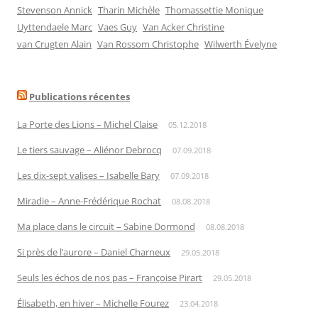
Stevenson Annick
Tharin Michèle
Thomassettie Monique
Uyttendaele Marc
Vaes Guy
Van Acker Christine
van Crugten Alain
Van Rossom Christophe
Wilwerth Évelyne
Publications récentes
La Porte des Lions – Michel Claise
05.12.2018
Le tiers sauvage – Aliénor Debrocq
07.09.2018
Les dix-sept valises – Isabelle Bary
07.09.2018
Miradie – Anne-Frédérique Rochat
08.08.2018
Ma place dans le circuit – Sabine Dormond
08.08.2018
Si près de l’aurore – Daniel Charneux
29.05.2018
Seuls les échos de nos pas – Françoise Pirart
29.05.2018
Élisabeth, en hiver – Michelle Fourez
23.04.2018