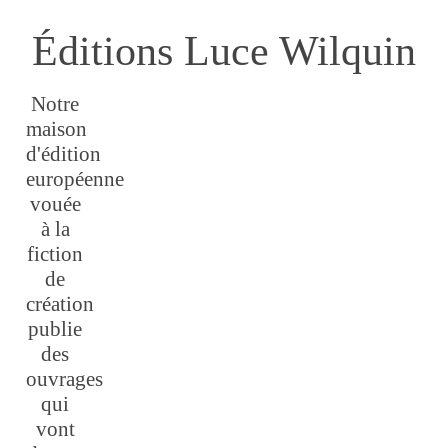
Éditions Luce Wilquin
Notre
maison
d'édition
européenne
vouée
à la
fiction
de
création
publie
des
ouvrages
qui
vont