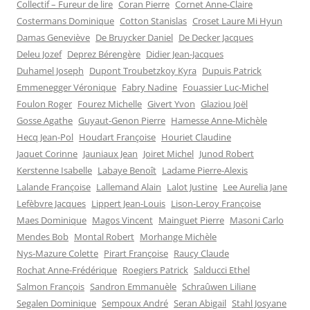
Collectif – Fureur de lire
Coran Pierre
Cornet Anne-Claire
Costermans Dominique
Cotton Stanislas
Croset Laure Mi Hyun
Damas Geneviève
De Bruycker Daniel
De Decker Jacques
Deleu Jozef
Deprez Bérengère
Didier Jean-Jacques
Duhamel Joseph
Dupont Troubetzkoy Kyra
Dupuis Patrick
Emmenegger Véronique
Fabry Nadine
Fouassier Luc-Michel
Foulon Roger
Fourez Michelle
Givert Yvon
Glaziou Joël
Gosse Agathe
Guyaut-Genon Pierre
Hamesse Anne-Michèle
Hecq Jean-Pol
Houdart Françoise
Houriet Claudine
Jaquet Corinne
Jauniaux Jean
Joiret Michel
Junod Robert
Kerstenne Isabelle
Labaye Benoît
Ladame Pierre-Alexis
Lalande Françoise
Lallemand Alain
Lalot Justine
Lee Aurelia Jane
Lefèbvre Jacques
Lippert Jean-Louis
Lison-Leroy Françoise
Maes Dominique
Magos Vincent
Mainguet Pierre
Masoni Carlo
Mendes Bob
Montal Robert
Morhange Michèle
Nys-Mazure Colette
Pirart Françoise
Raucy Claude
Rochat Anne-Frédérique
Roegiers Patrick
Salducci Ethel
Salmon François
Sandron Emmanuèle
Schraûwen Liliane
Segalen Dominique
Sempoux André
Seran Abigail
Stahl Josyane