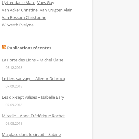
Uyttendaele Marc
Vaes Guy
Van Acker Christine
van Crugten Alain
Van Rossom Christophe
Wilwerth Évelyne
Publications récentes
La Porte des Lions – Michel Claise
05.12.2018
Le tiers sauvage – Aliénor Debrocq
07.09.2018
Les dix-sept valises – Isabelle Bary
07.09.2018
Miradie – Anne-Frédérique Rochat
08.08.2018
Ma place dans le circuit – Sabine