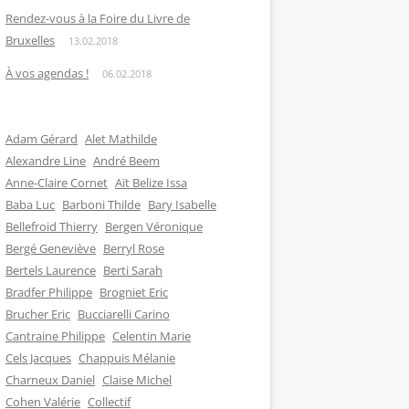
Rendez-vous à la Foire du Livre de
Bruxelles
13.02.2018
À vos agendas !
06.02.2018
Adam Gérard
Alet Mathilde
Alexandre Line
André Beem
Anne-Claire Cornet
Aït Belize Issa
Baba Luc
Barboni Thilde
Bary Isabelle
Bellefroid Thierry
Bergen Véronique
Bergé Geneviève
Berryl Rose
Bertels Laurence
Berti Sarah
Bradfer Philippe
Brogniet Eric
Brucher Eric
Bucciarelli Carino
Cantraine Philippe
Celentin Marie
Cels Jacques
Chappuis Mélanie
Charneux Daniel
Claise Michel
Cohen Valérie
Collectif