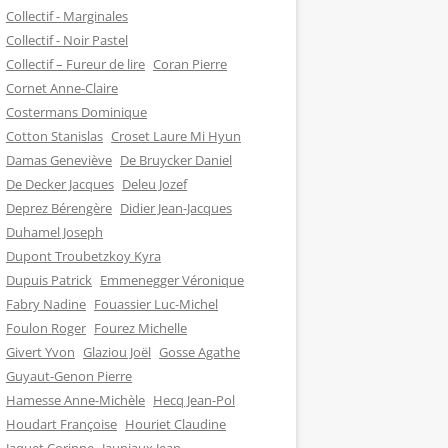
Collectif - Marginales
Collectif - Noir Pastel
Collectif – Fureur de lire
Coran Pierre
Cornet Anne-Claire
Costermans Dominique
Cotton Stanislas
Croset Laure Mi Hyun
Damas Geneviève
De Bruycker Daniel
De Decker Jacques
Deleu Jozef
Deprez Bérengère
Didier Jean-Jacques
Duhamel Joseph
Dupont Troubetzkoy Kyra
Dupuis Patrick
Emmenegger Véronique
Fabry Nadine
Fouassier Luc-Michel
Foulon Roger
Fourez Michelle
Givert Yvon
Glaziou Joël
Gosse Agathe
Guyaut-Genon Pierre
Hamesse Anne-Michèle
Hecq Jean-Pol
Houdart Françoise
Houriet Claudine