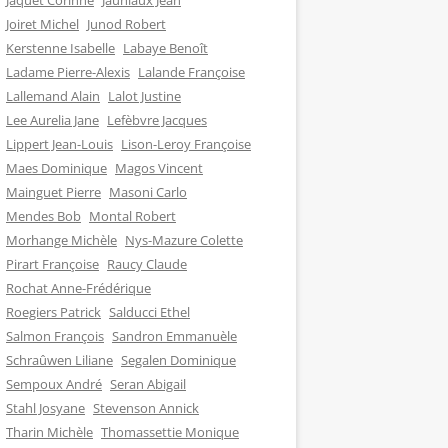
Jaquet Corinne
Jauniaux Jean
Joiret Michel
Junod Robert
Kerstenne Isabelle
Labaye Benoît
Ladame Pierre-Alexis
Lalande Françoise
Lallemand Alain
Lalot Justine
Lee Aurelia Jane
Lefèbvre Jacques
Lippert Jean-Louis
Lison-Leroy Françoise
Maes Dominique
Magos Vincent
Mainguet Pierre
Masoni Carlo
Mendes Bob
Montal Robert
Morhange Michèle
Nys-Mazure Colette
Pirart Françoise
Raucy Claude
Rochat Anne-Frédérique
Roegiers Patrick
Salducci Ethel
Salmon François
Sandron Emmanuèle
Schraûwen Liliane
Segalen Dominique
Sempoux André
Seran Abigail
Stahl Josyane
Stevenson Annick
Tharin Michèle
Thomassettie Monique