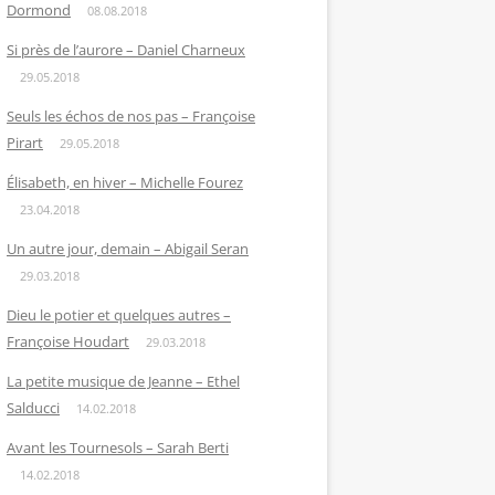
Dormond
08.08.2018
Si près de l’aurore – Daniel Charneux
29.05.2018
Seuls les échos de nos pas – Françoise
Pirart
29.05.2018
Élisabeth, en hiver – Michelle Fourez
23.04.2018
Un autre jour, demain – Abigail Seran
29.03.2018
Dieu le potier et quelques autres –
Françoise Houdart
29.03.2018
La petite musique de Jeanne – Ethel
Salducci
14.02.2018
Avant les Tournesols – Sarah Berti
14.02.2018