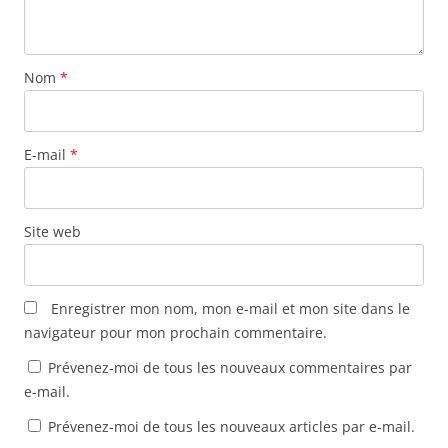
o
n
n
ê
r
u
o
o
t
e
v
u
u
r
d
e
v
v
e
a
l
e
e
)
n
Nom
l
*
l
l
s
e
l
l
u
f
e
e
n
e
f
f
e
n
e
e
n
ê
n
n
o
E-mail
*
t
ê
ê
u
r
t
t
v
e
r
r
e
)
e
e
l
)
)
l
e
Site web
f
e
n
ê
t
r
Enregistrer mon nom, mon e-mail et mon site dans le
e
)
navigateur pour mon prochain commentaire.
Prévenez-moi de tous les nouveaux commentaires par
e-mail.
Prévenez-moi de tous les nouveaux articles par e-mail.