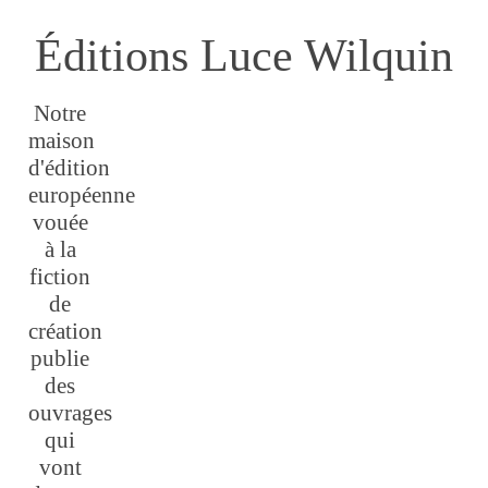
Éditions Luce Wilquin
Notre
maison
d'édition
européenne
vouée
à la
fiction
de
création
publie
des
ouvrages
qui
vont