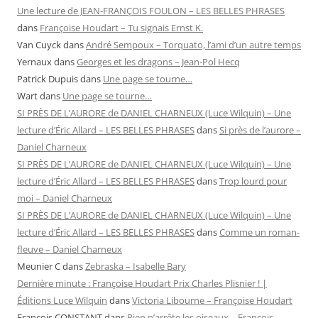
Une lecture de JEAN-FRANÇOIS FOULON – LES BELLES PHRASES
dans
Françoise Houdart – Tu signais Ernst K.
Van Cuyck
dans
André Sempoux – Torquato, l’ami d’un autre temps
Yernaux
dans
Georges et les dragons – Jean-Pol Hecq
Patrick Dupuis
dans
Une page se tourne…
Wart
dans
Une page se tourne…
SI PRÈS DE L’AURORE de DANIEL CHARNEUX (Luce Wilquin) – Une
lecture d’Éric Allard – LES BELLES PHRASES
dans
Si près de l’aurore –
Daniel Charneux
SI PRÈS DE L’AURORE de DANIEL CHARNEUX (Luce Wilquin) – Une
lecture d’Éric Allard – LES BELLES PHRASES
dans
Trop lourd pour
moi – Daniel Charneux
SI PRÈS DE L’AURORE de DANIEL CHARNEUX (Luce Wilquin) – Une
lecture d’Éric Allard – LES BELLES PHRASES
dans
Comme un roman-
fleuve – Daniel Charneux
Meunier C
dans
Zebraska – Isabelle Bary
Dernière minute : Françoise Houdart Prix Charles Plisnier ! |
Éditions Luce Wilquin
dans
Victoria Libourne – Françoise Houdart
François CONSTANT
dans
Rien n’arrête les oiseaux – François