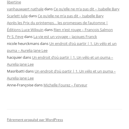
libertine
vanhauwaert nathale
dans
Ce qu’elle ne m’a pas dit – Isabelle Bary
Scarlett Julie
dans
Ce qu’elle ne m’a pas dit – Isabelle Bary
Après les Prix du printemps… les promesses de l’automne |
Éditions Luce Wilquin
dans
Rien n’est rouge – François Salmon
Pr S. Feye
dans
La vie est un voyage – Jacques Franck
nicole heurckmans
dans
Un endroit d’où partir | 1. Un vélo et un
puma – Aurelia Jane Lee
hacquier
dans
Un endroit d’où partir | 1. Un vélo et un puma –
Aurelia Jane Lee
Masribatti
dans
Un endroit d’où partir | 1. Un vélo et un puma –
Aurelia Jane Lee
Anne-Françoise
dans
Michelle Fourez – Ferveur
Fièrement propulsé par WordPress