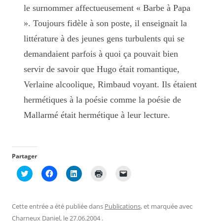
le surnommer affectueusement « Barbe à Papa
». Toujours fidèle à son poste, il enseignait la
littérature à des jeunes gens turbulents qui se
demandaient parfois à quoi ça pouvait bien
servir de savoir que Hugo était romantique,
Verlaine alcoolique, Rimbaud voyant. Ils étaient
hermétiques à la poésie comme la poésie de
Mallarmé était hermétique à leur lecture.
Partager
C
C
C
C
C
l
l
l
l
l
i
i
i
i
i
q
q
q
q
q
u
u
u
u
u
e
e
e
e
e
Cette entrée a été publiée dans
Publications
, et marquée avec
z
z
z
r
r
p
p
p
p
p
Charneux Daniel
, le
27.06.2004
.