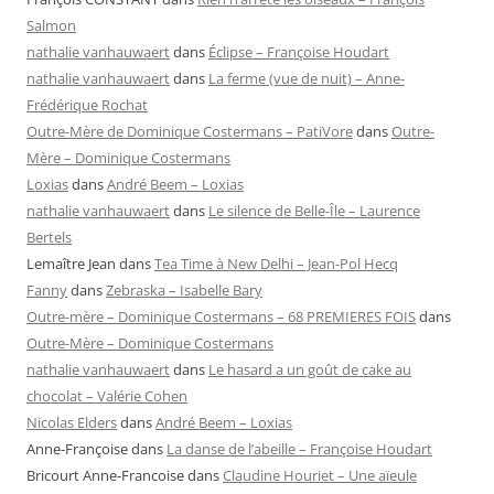
Salmon
nathalie vanhauwaert
dans
Éclipse – Françoise Houdart
nathalie vanhauwaert
dans
La ferme (vue de nuit) – Anne-
Frédérique Rochat
Outre-Mère de Dominique Costermans – PatiVore
dans
Outre-
Mère – Dominique Costermans
Loxias
dans
André Beem – Loxias
nathalie vanhauwaert
dans
Le silence de Belle-Île – Laurence
Bertels
Lemaître Jean
dans
Tea Time à New Delhi – Jean-Pol Hecq
Fanny
dans
Zebraska – Isabelle Bary
Outre-mère – Dominique Costermans – 68 PREMIERES FOIS
dans
Outre-Mère – Dominique Costermans
nathalie vanhauwaert
dans
Le hasard a un goût de cake au
chocolat – Valérie Cohen
Nicolas Elders
dans
André Beem – Loxias
Anne-Françoise
dans
La danse de l’abeille – Françoise Houdart
Bricourt Anne-Francoise
dans
Claudine Houriet – Une aïeule