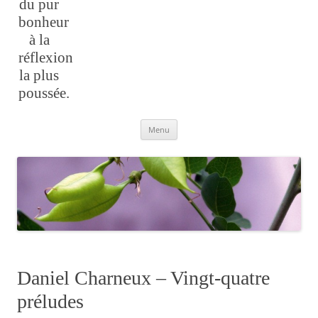
du pur
bonheur
à la
réflexion
la plus
poussée.
Aller
Menu
au
contenu
Daniel Charneux – Vingt-quatre
préludes