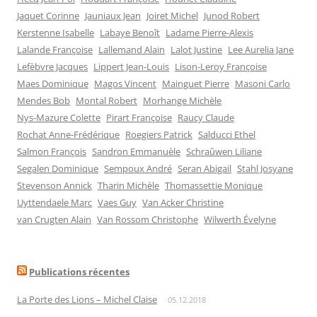
Jaquet Corinne
Jauniaux Jean
Joiret Michel
Junod Robert
Kerstenne Isabelle
Labaye Benoît
Ladame Pierre-Alexis
Lalande Françoise
Lallemand Alain
Lalot Justine
Lee Aurelia Jane
Lefèbvre Jacques
Lippert Jean-Louis
Lison-Leroy Françoise
Maes Dominique
Magos Vincent
Mainguet Pierre
Masoni Carlo
Mendes Bob
Montal Robert
Morhange Michèle
Nys-Mazure Colette
Pirart Françoise
Raucy Claude
Rochat Anne-Frédérique
Roegiers Patrick
Salducci Ethel
Salmon François
Sandron Emmanuèle
Schraûwen Liliane
Segalen Dominique
Sempoux André
Seran Abigail
Stahl Josyane
Stevenson Annick
Tharin Michèle
Thomassettie Monique
Uyttendaele Marc
Vaes Guy
Van Acker Christine
van Crugten Alain
Van Rossom Christophe
Wilwerth Évelyne
Publications récentes
La Porte des Lions – Michel Claise
05.12.2018