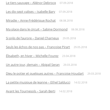
Le tiers sauvage – Aliénor Debrocq
07.09.2018
Les dix-sept valises – Isabelle Bary
07.09.2018
Miradie – Anne-Frédérique Rochat
08.08.2018
Ma place dans le circuit – Sabine Dormond
08.08.2018
Si près de l’aurore – Daniel Charneux
29.05.2018
Seuls les échos de nos pas – Françoise Pirart
29.05.2018
Élisabeth, en hiver – Michelle Fourez
23.04.2018
Un autre jour, demain – Abigail Seran
29.03.2018
Dieu le potier et quelques autres – Françoise Houdart
29.03.2018
La petite musique de Jeanne – Ethel Salducci
14.02.2018
Avant les Tournesols – Sarah Berti
14.02.2018