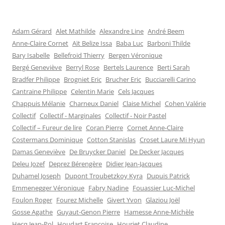
Adam Gérard
Alet Mathilde
Alexandre Line
André Beem
Anne-Claire Cornet
Aït Belize Issa
Baba Luc
Barboni Thilde
Bary Isabelle
Bellefroid Thierry
Bergen Véronique
Bergé Geneviève
Berryl Rose
Bertels Laurence
Berti Sarah
Bradfer Philippe
Brogniet Eric
Brucher Eric
Bucciarelli Carino
Cantraine Philippe
Celentin Marie
Cels Jacques
Chappuis Mélanie
Charneux Daniel
Claise Michel
Cohen Valérie
Collectif
Collectif - Marginales
Collectif - Noir Pastel
Collectif – Fureur de lire
Coran Pierre
Cornet Anne-Claire
Costermans Dominique
Cotton Stanislas
Croset Laure Mi Hyun
Damas Geneviève
De Bruycker Daniel
De Decker Jacques
Deleu Jozef
Deprez Bérengère
Didier Jean-Jacques
Duhamel Joseph
Dupont Troubetzkoy Kyra
Dupuis Patrick
Emmenegger Véronique
Fabry Nadine
Fouassier Luc-Michel
Foulon Roger
Fourez Michelle
Givert Yvon
Glaziou Joël
Gosse Agathe
Guyaut-Genon Pierre
Hamesse Anne-Michèle
Hecq Jean-Pol
Houdart Françoise
Houriet Claudine