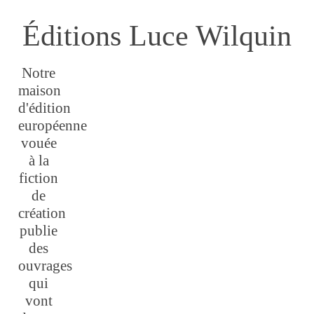
Éditions Luce Wilquin
Notre
maison
d'édition
européenne
vouée
à la
fiction
de
création
publie
des
ouvrages
qui
vont