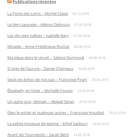
Publications récentes
La Porte des Lions – Michel Claise
05.12.2018
Le tiers sauvage – Aliénor Debrocq
07.09.2018
Les dix-sept valises – Isabelle Bary
07.09.2018
Miradie – Anne-Frédérique Rochat
08.08.2018
Ma place dans le circuit – Sabine Dormond
08.08.2018
Si près de l’aurore – Daniel Charneux
29.05.2018
Seuls les échos de nos pas – Françoise Pirart
29.05.2018
Élisabeth, en hiver – Michelle Fourez
23.04.2018
Un autre jour, demain – Abigail Seran
29.03.2018
Dieu le potier et quelques autres – Françoise Houdart
29.03.2018
La petite musique de Jeanne – Ethel Salducci
14.02.2018
Avant les Tournesols – Sarah Berti
14.02.2018