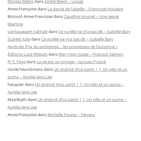
Nicolas Elders
dans
André Beem – Loxias
Anne-Françoise
dans
La danse de l’abeille – Françoise Houdart
Bricourt Anne-Francoise
dans
Claudine Houriet – Une aïeule
libertine
vanhauwaert nathale
dans
Ce qu’elle ne m’a pas dit – Isabelle Bary
Scarlett Julie
dans
Ce qu’elle ne m’a pas dit – Isabelle Bary
Après les Prix du printemps… les promesses de l’automne |
Éditions Luce Wilquin
dans
Rien n’est rouge – François Salmon
Pr S. Feye
dans
La vie est un voyage – Jacques Franck
nicole heurckmans
dans
Un endroit d’où partir | 1. Un vélo et un
puma – Aurelia Jane Lee
hacquier
dans
Un endroit d’où partir | 1. Un vélo et un puma –
Aurelia Jane Lee
Masribatti
dans
Un endroit d’où partir | 1. Un vélo et un puma –
Aurelia Jane Lee
Anne-Françoise
dans
Michelle Fourez – Ferveur