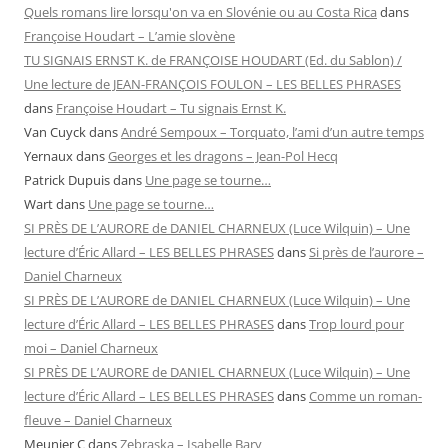
Quels romans lire lorsqu'on va en Slovénie ou au Costa Rica
dans
Françoise Houdart – L’amie slovène
TU SIGNAIS ERNST K. de FRANÇOISE HOUDART (Ed. du Sablon) /
Une lecture de JEAN-FRANÇOIS FOULON – LES BELLES PHRASES
dans
Françoise Houdart – Tu signais Ernst K.
Van Cuyck
dans
André Sempoux – Torquato, l’ami d’un autre temps
Yernaux
dans
Georges et les dragons – Jean-Pol Hecq
Patrick Dupuis
dans
Une page se tourne…
Wart
dans
Une page se tourne…
SI PRÈS DE L’AURORE de DANIEL CHARNEUX (Luce Wilquin) – Une
lecture d’Éric Allard – LES BELLES PHRASES
dans
Si près de l’aurore –
Daniel Charneux
SI PRÈS DE L’AURORE de DANIEL CHARNEUX (Luce Wilquin) – Une
lecture d’Éric Allard – LES BELLES PHRASES
dans
Trop lourd pour
moi – Daniel Charneux
SI PRÈS DE L’AURORE de DANIEL CHARNEUX (Luce Wilquin) – Une
lecture d’Éric Allard – LES BELLES PHRASES
dans
Comme un roman-
fleuve – Daniel Charneux
Meunier C
dans
Zebraska – Isabelle Bary