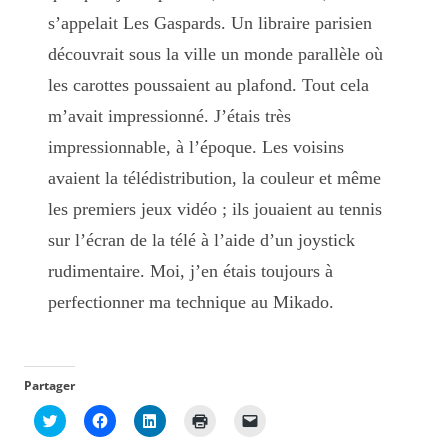
s’appelait Les Gaspards. Un libraire parisien
découvrait sous la ville un monde parallèle où
les carottes poussaient au plafond. Tout cela
m’avait impressionné. J’étais très
impressionnable, à l’époque. Les voisins
avaient la télédistribution, la couleur et même
les premiers jeux vidéo ; ils jouaient au tennis
sur l’écran de la télé à l’aide d’un joystick
rudimentaire. Moi, j’en étais toujours à
perfectionner ma technique au Mikado.
Partager
C
C
C
C
C
l
l
l
l
l
i
i
i
i
i