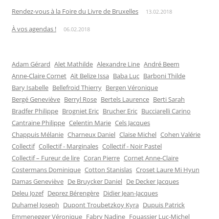
Rendez-vous à la Foire du Livre de Bruxelles
13.02.2018
À vos agendas !
06.02.2018
Adam Gérard
Alet Mathilde
Alexandre Line
André Beem
Anne-Claire Cornet
Aït Belize Issa
Baba Luc
Barboni Thilde
Bary Isabelle
Bellefroid Thierry
Bergen Véronique
Bergé Geneviève
Berryl Rose
Bertels Laurence
Berti Sarah
Bradfer Philippe
Brogniet Eric
Brucher Eric
Bucciarelli Carino
Cantraine Philippe
Celentin Marie
Cels Jacques
Chappuis Mélanie
Charneux Daniel
Claise Michel
Cohen Valérie
Collectif
Collectif - Marginales
Collectif - Noir Pastel
Collectif – Fureur de lire
Coran Pierre
Cornet Anne-Claire
Costermans Dominique
Cotton Stanislas
Croset Laure Mi Hyun
Damas Geneviève
De Bruycker Daniel
De Decker Jacques
Deleu Jozef
Deprez Bérengère
Didier Jean-Jacques
Duhamel Joseph
Dupont Troubetzkoy Kyra
Dupuis Patrick
Emmenegger Véronique
Fabry Nadine
Fouassier Luc-Michel