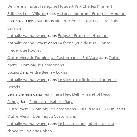
Dernière minute : Françoise Houdart Prix Charles Plisnier ! |
Éditions Luce Wilquin
dans
Victoria Libourne – Françoise Houdart
François CONSTANT
dans
Rien n’arrête les oiseaux – François
Salmon
nathalie vanhauwaert
dans
Éclipse – Françoise Houdart
nathalie vanhauwaert
dans
La ferme (vue de nuit) – Anne-
Frédérique Rochat
Outre-Mère de Dominique Costermans – PatiVore
dans
Outre-
Mère – Dominique Costermans
Loxias
dans
André Beem – Loxias
nathalie vanhauwaert
dans
Le silence de Belle-Île – Laurence
Bertels
Lemaître Jean
dans
Tea Time à New Delhi – Jean-Pol Hecq
Fanny
dans
Zebraska – Isabelle Bary
Outre-mère – Dominique Costermans – 68 PREMIERES FOIS
dans
Outre-Mère – Dominique Costermans
nathalie vanhauwaert
dans
Le hasard a un goût de cake au
chocolat – Valérie Cohen