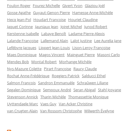
Foulon Roger
Fourez Michelle
Givert Yvon
Glaziou Joël
Gosse Agathe
Guyaut-Genon Pierre
Hamesse Anne-Michèle
Hecq Jean-Pol
Houdart Françoise
Houriet Claudine
Jaquet Corinne
Jauniaux Jean
Joiret Michel
Junod Robert
Kerstenne Isabelle
Labaye Benoît
Ladame Pierre-Alexis
Lalande Françoise
Lallemand Alain
Lalot Justine
Lee Aurelia Jane
Lefèbvre Jacques
Lippert Jean-Louis
Lison-Leroy Françoise
Maes Dominique
Magos Vincent
Mainguet Pierre
Masoni Carlo
Mendes Bob
Montal Robert
Morhange Michèle
Nys-Mazure Colette
Pirart Françoise
Raucy Claude
Rochat Anne-Frédérique
Roegiers Patrick
Salducci Ethel
Salmon François
Sandron Emmanuèle
Schraûwen Liliane
Segalen Dominique
Sempoux André
Seran Abigail
Stahl Josyane
Stevenson Annick
Tharin Michèle
Thomassettie Monique
Uyttendaele Marc
Vaes Guy
Van Acker Christine
van Crugten Alain
Van Rossom Christophe
Wilwerth Évelyne