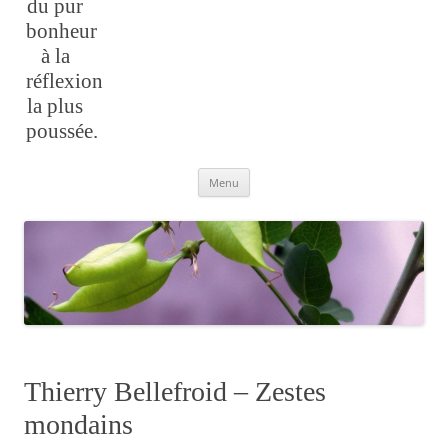
du pur
bonheur
à la
réflexion
la plus
poussée.
Aller
Menu
au
contenu
Thierry Bellefroid – Zestes
mondains