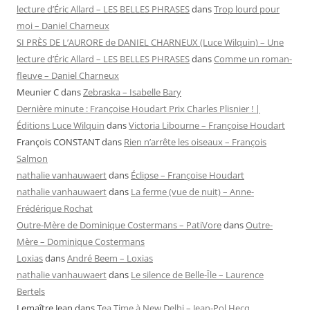
lecture d’Éric Allard – LES BELLES PHRASES
dans
Trop lourd pour
moi – Daniel Charneux
SI PRÈS DE L’AURORE de DANIEL CHARNEUX (Luce Wilquin) – Une
lecture d’Éric Allard – LES BELLES PHRASES
dans
Comme un roman-
fleuve – Daniel Charneux
Meunier C
dans
Zebraska – Isabelle Bary
Dernière minute : Françoise Houdart Prix Charles Plisnier ! |
Éditions Luce Wilquin
dans
Victoria Libourne – Françoise Houdart
François CONSTANT
dans
Rien n’arrête les oiseaux – François
Salmon
nathalie vanhauwaert
dans
Éclipse – Françoise Houdart
nathalie vanhauwaert
dans
La ferme (vue de nuit) – Anne-
Frédérique Rochat
Outre-Mère de Dominique Costermans – PatiVore
dans
Outre-
Mère – Dominique Costermans
Loxias
dans
André Beem – Loxias
nathalie vanhauwaert
dans
Le silence de Belle-Île – Laurence
Bertels
Lemaître Jean
dans
Tea Time à New Delhi – Jean-Pol Hecq