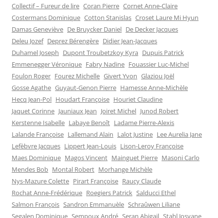
Collectif – Fureur de lire
Coran Pierre
Cornet Anne-Claire
Costermans Dominique
Cotton Stanislas
Croset Laure Mi Hyun
Damas Geneviève
De Bruycker Daniel
De Decker Jacques
Deleu Jozef
Deprez Bérengère
Didier Jean-Jacques
Duhamel Joseph
Dupont Troubetzkoy Kyra
Dupuis Patrick
Emmenegger Véronique
Fabry Nadine
Fouassier Luc-Michel
Foulon Roger
Fourez Michelle
Givert Yvon
Glaziou Joël
Gosse Agathe
Guyaut-Genon Pierre
Hamesse Anne-Michèle
Hecq Jean-Pol
Houdart Françoise
Houriet Claudine
Jaquet Corinne
Jauniaux Jean
Joiret Michel
Junod Robert
Kerstenne Isabelle
Labaye Benoît
Ladame Pierre-Alexis
Lalande Françoise
Lallemand Alain
Lalot Justine
Lee Aurelia Jane
Lefèbvre Jacques
Lippert Jean-Louis
Lison-Leroy Françoise
Maes Dominique
Magos Vincent
Mainguet Pierre
Masoni Carlo
Mendes Bob
Montal Robert
Morhange Michèle
Nys-Mazure Colette
Pirart Françoise
Raucy Claude
Rochat Anne-Frédérique
Roegiers Patrick
Salducci Ethel
Salmon François
Sandron Emmanuèle
Schraûwen Liliane
Segalen Dominique
Sempoux André
Seran Abigail
Stahl Josyane