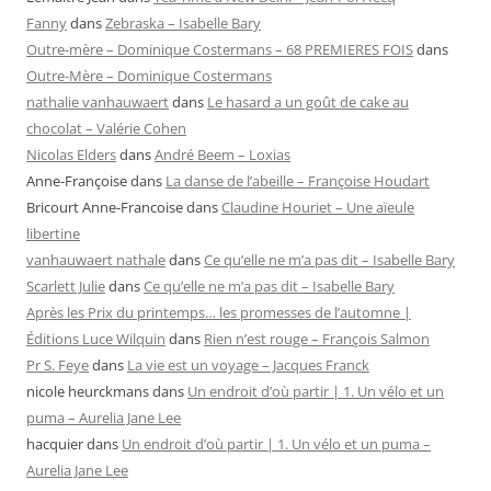
Fanny
dans
Zebraska – Isabelle Bary
Outre-mère – Dominique Costermans – 68 PREMIERES FOIS
dans
Outre-Mère – Dominique Costermans
nathalie vanhauwaert
dans
Le hasard a un goût de cake au
chocolat – Valérie Cohen
Nicolas Elders
dans
André Beem – Loxias
Anne-Françoise
dans
La danse de l’abeille – Françoise Houdart
Bricourt Anne-Francoise
dans
Claudine Houriet – Une aïeule
libertine
vanhauwaert nathale
dans
Ce qu’elle ne m’a pas dit – Isabelle Bary
Scarlett Julie
dans
Ce qu’elle ne m’a pas dit – Isabelle Bary
Après les Prix du printemps… les promesses de l’automne |
Éditions Luce Wilquin
dans
Rien n’est rouge – François Salmon
Pr S. Feye
dans
La vie est un voyage – Jacques Franck
nicole heurckmans
dans
Un endroit d’où partir | 1. Un vélo et un
puma – Aurelia Jane Lee
hacquier
dans
Un endroit d’où partir | 1. Un vélo et un puma –
Aurelia Jane Lee