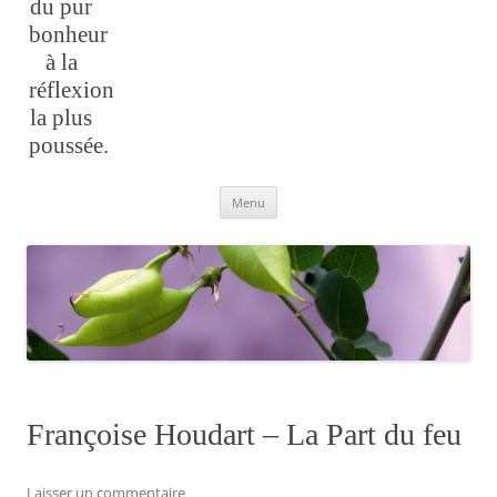
du pur
bonheur
à la
réflexion
la plus
poussée.
Aller
Menu
au
contenu
Françoise Houdart – La Part du feu
Laisser un commentaire