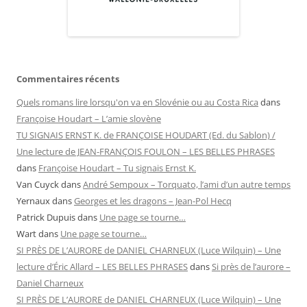
Commentaires récents
Quels romans lire lorsqu'on va en Slovénie ou au Costa Rica
dans
Françoise Houdart – L’amie slovène
TU SIGNAIS ERNST K. de FRANÇOISE HOUDART (Ed. du Sablon) /
Une lecture de JEAN-FRANÇOIS FOULON – LES BELLES PHRASES
dans
Françoise Houdart – Tu signais Ernst K.
Van Cuyck
dans
André Sempoux – Torquato, l’ami d’un autre temps
Yernaux
dans
Georges et les dragons – Jean-Pol Hecq
Patrick Dupuis
dans
Une page se tourne…
Wart
dans
Une page se tourne…
SI PRÈS DE L’AURORE de DANIEL CHARNEUX (Luce Wilquin) – Une
lecture d’Éric Allard – LES BELLES PHRASES
dans
Si près de l’aurore –
Daniel Charneux
SI PRÈS DE L’AURORE de DANIEL CHARNEUX (Luce Wilquin) – Une