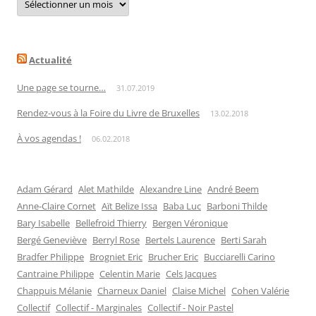
par
date
Actualité
Une page se tourne…
31.07.2019
Rendez-vous à la Foire du Livre de Bruxelles
13.02.2018
À vos agendas !
06.02.2018
Adam Gérard
Alet Mathilde
Alexandre Line
André Beem
Anne-Claire Cornet
Aït Belize Issa
Baba Luc
Barboni Thilde
Bary Isabelle
Bellefroid Thierry
Bergen Véronique
Bergé Geneviève
Berryl Rose
Bertels Laurence
Berti Sarah
Bradfer Philippe
Brogniet Eric
Brucher Eric
Bucciarelli Carino
Cantraine Philippe
Celentin Marie
Cels Jacques
Chappuis Mélanie
Charneux Daniel
Claise Michel
Cohen Valérie
Collectif
Collectif - Marginales
Collectif - Noir Pastel