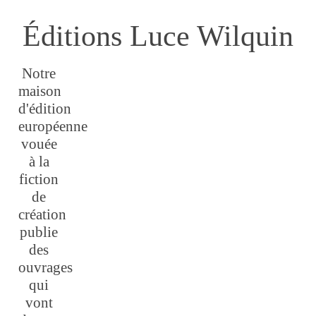
Éditions Luce Wilquin
Notre
maison
d'édition
européenne
vouée
à la
fiction
de
création
publie
des
ouvrages
qui
vont