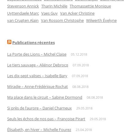
Stevenson Annick
Tharin Michèle
Thomassettie Monique
Uyttendaele Marc
Vaes Guy
Van Acker Christine
van Crugten Alain
Van Rossom Christophe
Wilwerth Évelyne
Publications récentes
La Porte des Lions – Michel Claise
05.12.2018
Le tiers sauvage – Aliénor Debrocq
07.09.2018
Les dix-sept valises – Isabelle Bary
07.09.2018
Miradie – Anne-Frédérique Rochat
08.08.2018
Ma place dans le circuit – Sabine Dormond
08.08.2018
Si près de l’aurore – Daniel Charneux
29.05.2018
Seuls les échos de nos pas – Françoise Pirart
29.05.2018
Élisabeth, en hiver – Michelle Fourez
23.04.2018