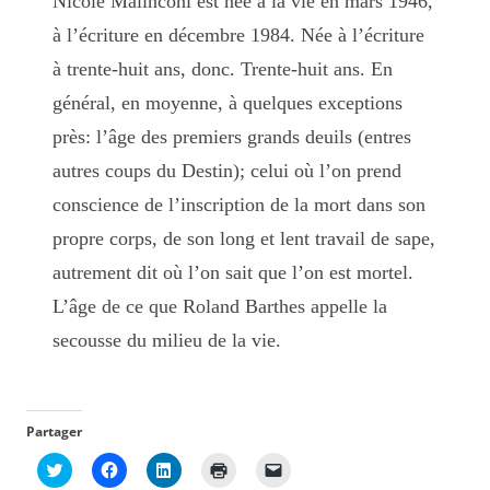
Nicole Malinconi est née à la vie en mars 1946,
à l’écriture en décembre 1984. Née à l’écriture
à trente-huit ans, donc. Trente-huit ans. En
général, en moyenne, à quelques exceptions
près: l’âge des premiers grands deuils (entres
autres coups du Destin); celui où l’on prend
conscience de l’inscription de la mort dans son
propre corps, de son long et lent travail de sape,
autrement dit où l’on sait que l’on est mortel.
L’âge de ce que Roland Barthes appelle la
secousse du milieu de la vie.
Partager
C
C
C
C
C
l
l
l
l
l