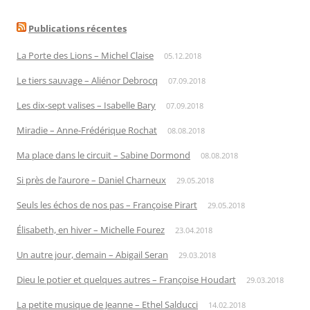
Publications récentes
La Porte des Lions – Michel Claise
05.12.2018
Le tiers sauvage – Aliénor Debrocq
07.09.2018
Les dix-sept valises – Isabelle Bary
07.09.2018
Miradie – Anne-Frédérique Rochat
08.08.2018
Ma place dans le circuit – Sabine Dormond
08.08.2018
Si près de l’aurore – Daniel Charneux
29.05.2018
Seuls les échos de nos pas – Françoise Pirart
29.05.2018
Élisabeth, en hiver – Michelle Fourez
23.04.2018
Un autre jour, demain – Abigail Seran
29.03.2018
Dieu le potier et quelques autres – Françoise Houdart
29.03.2018
La petite musique de Jeanne – Ethel Salducci
14.02.2018