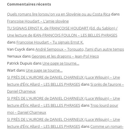
Commentaires récents
Quels romans lire lorsqu'on va en Slovénie ou au Costa Rica
dans
Françoise Houdart – L’amie slovène
TU SIGNAIS ERNST K. de FRANÇOISE HOUDART (Ed. du Sablon) /
Une lecture de JEAN-FRANÇOIS FOULON – LES BELLES PHRASES
dans
Françoise Houdart – Tu signais Ernst K.
Van Cuyck
dans
André Sempoux – Torquato, l’ami d’un autre temps
Yernaux
dans
Georges et les dragons – Jean-Pol Hecq
Patrick Dupuis
dans
Une page se tourne…
Wart
dans
Une page se tourne…
SI PRÈS DE L’AURORE de DANIEL CHARNEUX (Luce Wilquin) – Une
lecture d’Éric Allard – LES BELLES PHRASES
dans
Si près de l’aurore –
Daniel Charneux
SI PRÈS DE L’AURORE de DANIEL CHARNEUX (Luce Wilquin) – Une
lecture d’Éric Allard – LES BELLES PHRASES
dans
Trop lourd pour
moi – Daniel Charneux
SI PRÈS DE L’AURORE de DANIEL CHARNEUX (Luce Wilquin) – Une
lecture d’Éric Allard – LES BELLES PHRASES
dans
Comme un roman-