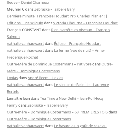
fleuve – Daniel Charneux
Meunier C
dans
Zebraska – Isabelle Bary
Dernière minute : Françoise Houdart Prix Charles Plisnier ! |
Éditions Luce Wilquin
dans
Victoria Libourne – Françoise Houdart
François CONSTANT
dans
Rien n’arrête les oiseaux – François
Salmon
nathalie vanhauwaert
dans
Éclipse – Françoise Houdart
nathalie vanhauwaert
dans
La ferme (vue de nuit) – Anne-
Frédérique Rochat
Outre-Mère de Dominique Costermans – PatiVore
dans
Outre-
Mère – Dominique Costermans
Loxias
dans
André Beem – Loxias
nathalie vanhauwaert
dans
Le silence de Belle-Île – Laurence
Bertels
Lemaître Jean
dans
Tea Time à New Delhi – Jean-Pol Hecq
Fanny
dans
Zebraska – Isabelle Bary
Outre-mère – Dominique Costermans – 68 PREMIERES FOIS
dans
Outre-Mère – Dominique Costermans
nathalie vanhauwaert
dans
Le hasard a un goût de cake au