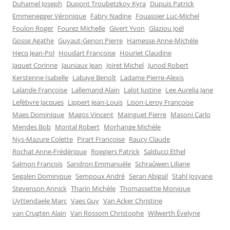
Duhamel Joseph
Dupont Troubetzkoy Kyra
Dupuis Patrick
Emmenegger Véronique
Fabry Nadine
Fouassier Luc-Michel
Foulon Roger
Fourez Michelle
Givert Yvon
Glaziou Joël
Gosse Agathe
Guyaut-Genon Pierre
Hamesse Anne-Michèle
Hecq Jean-Pol
Houdart Françoise
Houriet Claudine
Jaquet Corinne
Jauniaux Jean
Joiret Michel
Junod Robert
Kerstenne Isabelle
Labaye Benoît
Ladame Pierre-Alexis
Lalande Françoise
Lallemand Alain
Lalot Justine
Lee Aurelia Jane
Lefèbvre Jacques
Lippert Jean-Louis
Lison-Leroy Françoise
Maes Dominique
Magos Vincent
Mainguet Pierre
Masoni Carlo
Mendes Bob
Montal Robert
Morhange Michèle
Nys-Mazure Colette
Pirart Françoise
Raucy Claude
Rochat Anne-Frédérique
Roegiers Patrick
Salducci Ethel
Salmon François
Sandron Emmanuèle
Schraûwen Liliane
Segalen Dominique
Sempoux André
Seran Abigail
Stahl Josyane
Stevenson Annick
Tharin Michèle
Thomassettie Monique
Uyttendaele Marc
Vaes Guy
Van Acker Christine
van Crugten Alain
Van Rossom Christophe
Wilwerth Évelyne