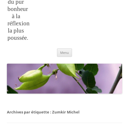
du pur
bonheur
à la
réflexion
la plus
poussée.
Aller
Menu
au
contenu
Archives par étiquette :
Zumkir Michel