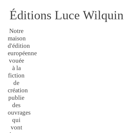
Éditions Luce Wilquin
Notre
maison
d'édition
européenne
vouée
à la
fiction
de
création
publie
des
ouvrages
qui
vont