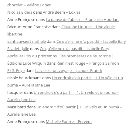
chocolat – Valérie Cohen
Nicolas Elders
dans
André Beem – Loxias
Anne-Françoise
dans
La danse de l’abeille – Françoise Houdart
Bricourt Anne-Francoise
dans
Claudine Houriet – Une aïeule
libertine
vanhauwaert nathale
dans
Ce qu’elle ne m’a pas dit – Isabelle Bary
Scarlett Julie
dans
Ce qu’elle ne m’a pas dit – Isabelle Bary
Après les Prix du printemps… les promesses de l’automne |
Éditions Luce Wilquin
dans
Rien n’est rouge – François Salmon
Pr S. Feye
dans
La vie est un voyage – Jacques Franck
nicole heurckmans
dans
Un endroit d’où partir | 1. Un vélo et un
puma – Aurelia Jane Lee
hacquier
dans
Un endroit d’où partir | 1. Un vélo et un puma –
Aurelia Jane Lee
Masribatti
dans
Un endroit d’où partir | 1. Un vélo et un puma –
Aurelia Jane Lee
Anne-Françoise
dans
Michelle Fourez – Ferveur