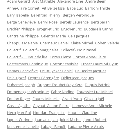
Adam Gérard
Alet Mathilde
Alexandre Line
André Beem
e
l
l
u
f
e
e
n
Anne-Claire Cornet
Aït Belize Issa
Baba Luc
Barboni Thilde
e
f
f
e
n
e
e
n
Bary Isabelle
Bellefroid Thierry
Bergen Véronique
ê
n
n
o
t
ê
ê
u
Bergé Geneviève
Berryl Rose
Bertels Laurence
Berti Sarah
r
t
t
v
e
r
r
e
Bradfer Philippe
Brogniet Eric
Brucher Eric
Bucciarelli Carino
)
e
e
l
)
)
l
Cantraine Philippe
Celentin Marie
Cels Jacques
e
Chappuis Mélanie
Charneux Daniel
Claise Michel
f
Cohen Valérie
e
Collectif
Collectif - Marginales
Collectif - Noir Pastel
n
ê
Collectif – Fureur de lire
Coran Pierre
Cornet Anne-Claire
t
r
Costermans Dominique
Cotton Stanislas
Croset Laure Mi Hyun
e
)
Damas Geneviève
De Bruycker Daniel
De Decker Jacques
Deleu Jozef
Deprez Bérengère
Didier Jean-Jacques
Duhamel Joseph
Dupont Troubetzkoy Kyra
Dupuis Patrick
Emmenegger Véronique
Fabry Nadine
Fouassier Luc-Michel
Foulon Roger
Fourez Michelle
Givert Yvon
Glaziou Joël
Gosse Agathe
Guyaut-Genon Pierre
Hamesse Anne-Michèle
Hecq Jean-Pol
Houdart Françoise
Houriet Claudine
Jaquet Corinne
Jauniaux Jean
Joiret Michel
Junod Robert
Kerstenne Isabelle
Labaye Benoît
Ladame Pierre-Alexis