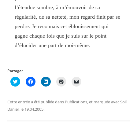
l’étendue sombre, à m’émouvoir de sa
régularité, de sa netteté, mon regard finit par se
perdre. Je reconnais cet éblouissement qui
gagne chaque fois que je suis sur le point
d’élucider une part de moi-même.
Partager
C
C
C
C
C
l
l
l
l
l
i
i
i
i
i
q
q
q
q
q
u
u
u
u
u
e
e
e
e
e
Cette entrée a été publiée dans
Publications
, et marquée avec
Soil
z
z
z
r
r
p
p
p
p
p
Daniel
, le
19.04.2005
.
o
o
o
o
o
u
u
u
u
u
r
r
r
r
r
p
p
p
i
e
a
a
a
m
n
r
r
r
p
v
t
t
t
r
o