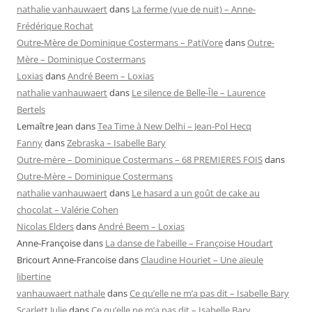
nathalie vanhauwaert
dans
La ferme (vue de nuit) – Anne-
Frédérique Rochat
Outre-Mère de Dominique Costermans – PatiVore
dans
Outre-
Mère – Dominique Costermans
Loxias
dans
André Beem – Loxias
nathalie vanhauwaert
dans
Le silence de Belle-Île – Laurence
Bertels
Lemaître Jean
dans
Tea Time à New Delhi – Jean-Pol Hecq
Fanny
dans
Zebraska – Isabelle Bary
Outre-mère – Dominique Costermans – 68 PREMIERES FOIS
dans
Outre-Mère – Dominique Costermans
nathalie vanhauwaert
dans
Le hasard a un goût de cake au
chocolat – Valérie Cohen
Nicolas Elders
dans
André Beem – Loxias
Anne-Françoise
dans
La danse de l’abeille – Françoise Houdart
Bricourt Anne-Francoise
dans
Claudine Houriet – Une aïeule
libertine
vanhauwaert nathale
dans
Ce qu’elle ne m’a pas dit – Isabelle Bary
Scarlett Julie
dans
Ce qu’elle ne m’a pas dit – Isabelle Bary