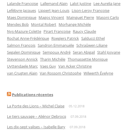
Lalande Françoise
Lallemand Alain
Lalot Justine
Lee Aurelia Jane
Lefèbvre Jacques
Lippert Jean-Louis
Lison-Leroy Françoise
Maes Dominique
Magos Vincent
Mainguet Pierre
Masoni Carlo
Mendes Bob
Montal Robert
Morhange Michèle
Nys-Mazure Colette
Pirart Françoise
Raucy Claude
Rochat Anne-Frédérique
Roegiers Patrick
Salducci Ethel
Salmon François
Sandron Emmanuèle
Schraûwen Liliane
Segalen Dominique
Sempoux André
Seran Abigail
Stahl Josyane
Stevenson Annick
Tharin Michèle
Thomassettie Monique
Uyttendaele Marc
Vaes Guy
Van Acker Christine
van Crugten Alain
Van Rossom Christophe
Wilwerth Évelyne
Publications récentes
La Porte des Lions – Michel Claise
05.12.2018
Le tiers sauvage – Aliénor Debrocq
07.09.2018
Les dix-sept valises – Isabelle Bary
07.09.2018