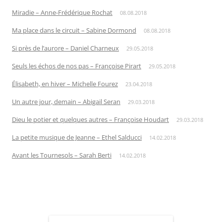
Miradie – Anne-Frédérique Rochat
08.08.2018
Ma place dans le circuit – Sabine Dormond
08.08.2018
Si près de l’aurore – Daniel Charneux
29.05.2018
Seuls les échos de nos pas – Françoise Pirart
29.05.2018
Élisabeth, en hiver – Michelle Fourez
23.04.2018
Un autre jour, demain – Abigail Seran
29.03.2018
Dieu le potier et quelques autres – Françoise Houdart
29.03.2018
La petite musique de Jeanne – Ethel Salducci
14.02.2018
Avant les Tournesols – Sarah Berti
14.02.2018