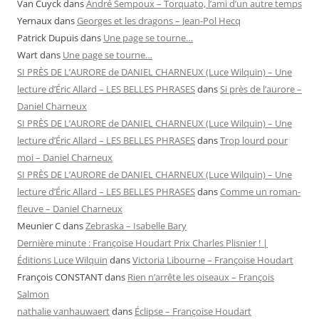
Van Cuyck
dans
André Sempoux – Torquato, l’ami d’un autre temps
Yernaux
dans
Georges et les dragons – Jean-Pol Hecq
Patrick Dupuis
dans
Une page se tourne…
Wart
dans
Une page se tourne…
SI PRÈS DE L’AURORE de DANIEL CHARNEUX (Luce Wilquin) – Une
lecture d’Éric Allard – LES BELLES PHRASES
dans
Si près de l’aurore –
Daniel Charneux
SI PRÈS DE L’AURORE de DANIEL CHARNEUX (Luce Wilquin) – Une
lecture d’Éric Allard – LES BELLES PHRASES
dans
Trop lourd pour
moi – Daniel Charneux
SI PRÈS DE L’AURORE de DANIEL CHARNEUX (Luce Wilquin) – Une
lecture d’Éric Allard – LES BELLES PHRASES
dans
Comme un roman-
fleuve – Daniel Charneux
Meunier C
dans
Zebraska – Isabelle Bary
Dernière minute : Françoise Houdart Prix Charles Plisnier ! |
Éditions Luce Wilquin
dans
Victoria Libourne – Françoise Houdart
François CONSTANT
dans
Rien n’arrête les oiseaux – François
Salmon
nathalie vanhauwaert
dans
Éclipse – Françoise Houdart