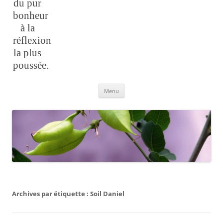
du pur
bonheur
à la
réflexion
la plus
poussée.
Aller
Menu
au
contenu
Archives par étiquette :
Soil Daniel