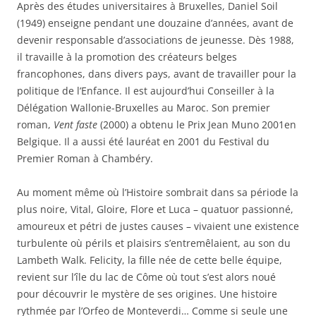
Après des études universitaires à Bruxelles, Daniel Soil
ê
n
n
o
t
ê
ê
u
(1949) enseigne pendant une douzaine d’années, avant de
r
t
t
v
e
r
r
e
devenir responsable d’associations de jeunesse. Dès 1988,
)
e
e
l
)
)
l
il travaille à la promotion des créateurs belges
e
f
francophones, dans divers pays, avant de travailler pour la
e
n
politique de l’Enfance. Il est aujourd’hui Conseiller à la
ê
Délégation Wallonie-Bruxelles au Maroc. Son premier
t
r
roman,
Vent faste
(2000) a obtenu le Prix Jean Muno 2001en
e
)
Belgique. Il a aussi été lauréat en 2001 du Festival du
Premier Roman à Chambéry.
Au moment même où l’Histoire sombrait dans sa période la
plus noire, Vital, Gloire, Flore et Luca – quatuor passionné,
amoureux et pétri de justes causes – vivaient une existence
turbulente où périls et plaisirs s’entremêlaient, au son du
Lambeth Walk. Felicity, la fille née de cette belle équipe,
revient sur l’île du lac de Côme où tout s’est alors noué
pour découvrir le mystère de ses origines. Une histoire
rythmée par l’Orfeo de Monteverdi… Comme si seule une