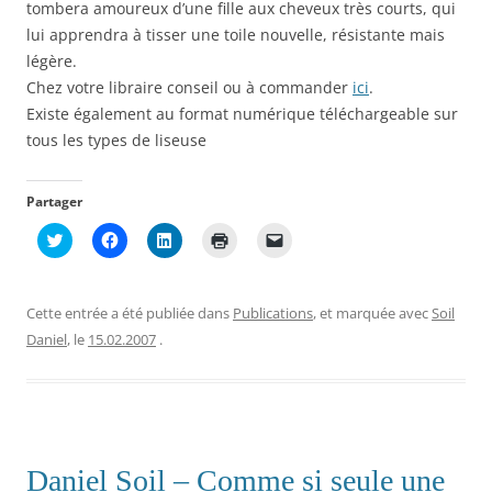
tombera amoureux d’une fille aux cheveux très courts, qui
lui apprendra à tisser une toile nouvelle, résistante mais
légère.
Chez votre libraire conseil ou à commander
ici
.
Existe également au format numérique téléchargeable sur
tous les types de liseuse
Partager
C
C
C
C
C
l
l
l
l
l
i
i
i
i
i
q
q
q
q
q
u
u
u
u
u
e
e
e
e
e
Cette entrée a été publiée dans
Publications
, et marquée avec
Soil
z
z
z
r
r
p
p
p
p
p
Daniel
, le
15.02.2007
.
o
o
o
o
o
u
u
u
u
u
r
r
r
r
r
p
p
p
i
e
a
a
a
m
n
r
r
r
p
v
t
t
t
r
o
a
a
a
i
y
g
g
g
m
e
Daniel Soil – Comme si seule une
e
e
e
e
r