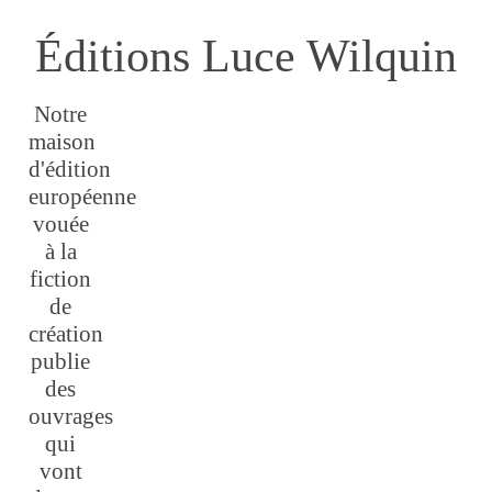
Éditions Luce Wilquin
Notre
maison
d'édition
européenne
vouée
à la
fiction
de
création
publie
des
ouvrages
qui
vont