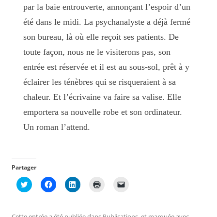
par la baie entrouverte, annonçant l’espoir d’un
été dans le midi. La psychanalyste a déjà fermé
son bureau, là où elle reçoit ses patients. De
toute façon, nous ne le visiterons pas, son
entrée est réservée et il est au sous-sol, prêt à y
éclairer les ténèbres qui se risqueraient à sa
chaleur. Et l’écrivaine va faire sa valise. Elle
emportera sa nouvelle robe et son ordinateur.
Un roman l’attend.
Partager
C
C
C
C
C
l
l
l
l
l
i
i
i
i
i
q
q
q
q
q
u
u
u
u
u
e
e
e
e
e
Cette entrée a été publiée dans
Publications
, et marquée avec