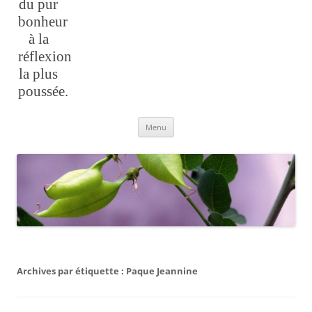
du pur
bonheur
à la
réflexion
la plus
poussée.
Aller
Menu
au
contenu
Archives par étiquette :
Paque Jeannine