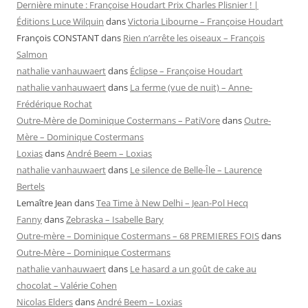
Dernière minute : Françoise Houdart Prix Charles Plisnier ! |
Éditions Luce Wilquin
dans
Victoria Libourne – Françoise Houdart
François CONSTANT
dans
Rien n’arrête les oiseaux – François
Salmon
nathalie vanhauwaert
dans
Éclipse – Françoise Houdart
nathalie vanhauwaert
dans
La ferme (vue de nuit) – Anne-
Frédérique Rochat
Outre-Mère de Dominique Costermans – PatiVore
dans
Outre-
Mère – Dominique Costermans
Loxias
dans
André Beem – Loxias
nathalie vanhauwaert
dans
Le silence de Belle-Île – Laurence
Bertels
Lemaître Jean
dans
Tea Time à New Delhi – Jean-Pol Hecq
Fanny
dans
Zebraska – Isabelle Bary
Outre-mère – Dominique Costermans – 68 PREMIERES FOIS
dans
Outre-Mère – Dominique Costermans
nathalie vanhauwaert
dans
Le hasard a un goût de cake au
chocolat – Valérie Cohen
Nicolas Elders
dans
André Beem – Loxias