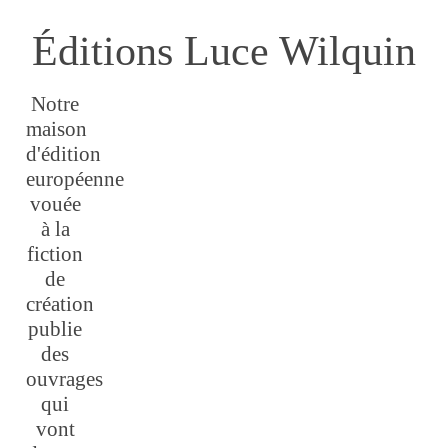
Éditions Luce Wilquin
Notre
maison
d'édition
européenne
vouée
à la
fiction
de
création
publie
des
ouvrages
qui
vont