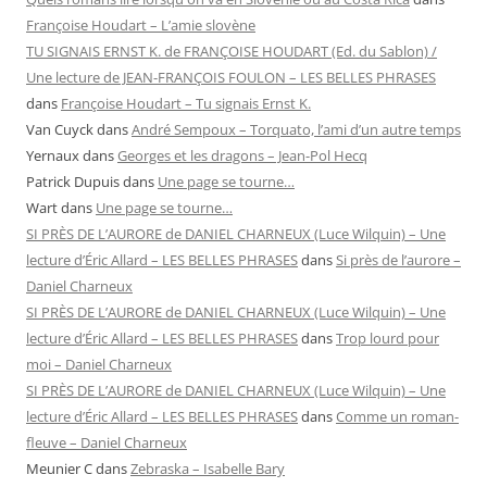
Françoise Houdart – L’amie slovène
TU SIGNAIS ERNST K. de FRANÇOISE HOUDART (Ed. du Sablon) /
Une lecture de JEAN-FRANÇOIS FOULON – LES BELLES PHRASES
dans
Françoise Houdart – Tu signais Ernst K.
Van Cuyck
dans
André Sempoux – Torquato, l’ami d’un autre temps
Yernaux
dans
Georges et les dragons – Jean-Pol Hecq
Patrick Dupuis
dans
Une page se tourne…
Wart
dans
Une page se tourne…
SI PRÈS DE L’AURORE de DANIEL CHARNEUX (Luce Wilquin) – Une
lecture d’Éric Allard – LES BELLES PHRASES
dans
Si près de l’aurore –
Daniel Charneux
SI PRÈS DE L’AURORE de DANIEL CHARNEUX (Luce Wilquin) – Une
lecture d’Éric Allard – LES BELLES PHRASES
dans
Trop lourd pour
moi – Daniel Charneux
SI PRÈS DE L’AURORE de DANIEL CHARNEUX (Luce Wilquin) – Une
lecture d’Éric Allard – LES BELLES PHRASES
dans
Comme un roman-
fleuve – Daniel Charneux
Meunier C
dans
Zebraska – Isabelle Bary