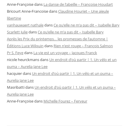
Anne-Françoise
dans
La danse de l’abeille – Françoise Houdart
Bricourt Anne-Francoise
dans
Claudine Houriet – Une aïeule
libertine
vanhauwaert nathale
dans
Ce qu’elle ne m’a pas dit – Isabelle Bary
Scarlett Julie
dans
Ce qu’elle ne m’a pas dit – Isabelle Bary
Après les Prix du printemps… les promesses de l’automne |
Éditions Luce Wilquin
dans
Rien n’est rouge – François Salmon
Pr S. Feye
dans
La vie est un voyage – Jacques Franck
nicole heurckmans
dans
Un endroit d’où partir | 1. Un vélo et un
puma – Aurelia Jane Lee
hacquier
dans
Un endroit d’où partir | 1. Un vélo et un puma –
Aurelia Jane Lee
Masribatti
dans
Un endroit d’où partir | 1. Un vélo et un puma –
Aurelia Jane Lee
Anne-Françoise
dans
Michelle Fourez – Ferveur