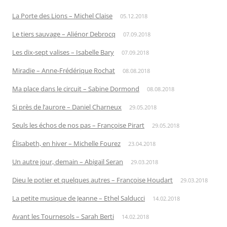
La Porte des Lions – Michel Claise
05.12.2018
Le tiers sauvage – Aliénor Debrocq
07.09.2018
Les dix-sept valises – Isabelle Bary
07.09.2018
Miradie – Anne-Frédérique Rochat
08.08.2018
Ma place dans le circuit – Sabine Dormond
08.08.2018
Si près de l’aurore – Daniel Charneux
29.05.2018
Seuls les échos de nos pas – Françoise Pirart
29.05.2018
Élisabeth, en hiver – Michelle Fourez
23.04.2018
Un autre jour, demain – Abigail Seran
29.03.2018
Dieu le potier et quelques autres – Françoise Houdart
29.03.2018
La petite musique de Jeanne – Ethel Salducci
14.02.2018
Avant les Tournesols – Sarah Berti
14.02.2018