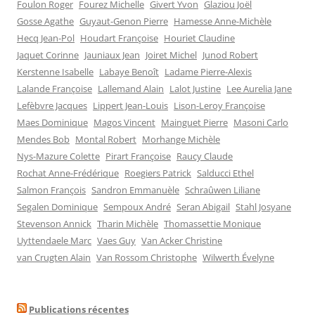
Foulon Roger
Fourez Michelle
Givert Yvon
Glaziou Joël
Gosse Agathe
Guyaut-Genon Pierre
Hamesse Anne-Michèle
Hecq Jean-Pol
Houdart Françoise
Houriet Claudine
Jaquet Corinne
Jauniaux Jean
Joiret Michel
Junod Robert
Kerstenne Isabelle
Labaye Benoît
Ladame Pierre-Alexis
Lalande Françoise
Lallemand Alain
Lalot Justine
Lee Aurelia Jane
Lefèbvre Jacques
Lippert Jean-Louis
Lison-Leroy Françoise
Maes Dominique
Magos Vincent
Mainguet Pierre
Masoni Carlo
Mendes Bob
Montal Robert
Morhange Michèle
Nys-Mazure Colette
Pirart Françoise
Raucy Claude
Rochat Anne-Frédérique
Roegiers Patrick
Salducci Ethel
Salmon François
Sandron Emmanuèle
Schraûwen Liliane
Segalen Dominique
Sempoux André
Seran Abigail
Stahl Josyane
Stevenson Annick
Tharin Michèle
Thomassettie Monique
Uyttendaele Marc
Vaes Guy
Van Acker Christine
van Crugten Alain
Van Rossom Christophe
Wilwerth Évelyne
Publications récentes