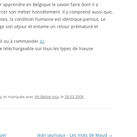
er apprendre en Belgique le savoir-faire dont il a
rcer son métier honnêtement. Il y comprend aussi que,
ntes, la condition humaine est identique partout. Le
ge son séjour et entame un retour prématuré et
seil ou à commander
ici
.
 téléchargeable sur tous les types de liseuse
s
, et marquée avec
Aït Belize Issa
, le
28.03.2008
.
ouer
Jean Jauniaux – Les mots de Maud
→