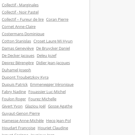
Collectif - Marginales
Collectif - Noir Pastel
Collectif – Fureur de lire
Coran Pierre
Cornet Anne-Claire
Costermans Dominique
Cotton Stanislas
Croset Laure Mi Hyun
Damas Geneviève
De Bruycker Daniel
De Decker Jacques
Deleu Jozef
Deprez Bérengère
Didier Jean-Jacques
Duhamel Joseph
Dupont Troubetzkoy Kyra
Dupuis Patrick
Emmenegger Véronique
Fabry Nadine
Fouassier Luc-Michel
Foulon Roger
Fourez Michelle
Givert Yvon
Glaziou Joël
Gosse Agathe
Guyaut-Genon Pierre
Hamesse Anne-Michèle
Hecq Jean-Pol
Houdart Françoise
Houriet Claudine