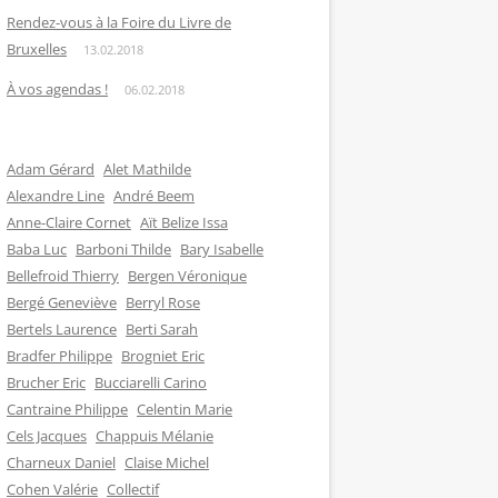
Rendez-vous à la Foire du Livre de
Bruxelles
13.02.2018
À vos agendas !
06.02.2018
Adam Gérard
Alet Mathilde
Alexandre Line
André Beem
Anne-Claire Cornet
Aït Belize Issa
Baba Luc
Barboni Thilde
Bary Isabelle
Bellefroid Thierry
Bergen Véronique
Bergé Geneviève
Berryl Rose
Bertels Laurence
Berti Sarah
Bradfer Philippe
Brogniet Eric
Brucher Eric
Bucciarelli Carino
Cantraine Philippe
Celentin Marie
Cels Jacques
Chappuis Mélanie
Charneux Daniel
Claise Michel
Cohen Valérie
Collectif