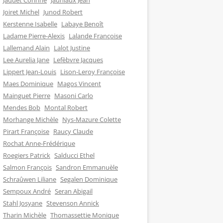
Jaquet Corinne
Jauniaux Jean
Joiret Michel
Junod Robert
Kerstenne Isabelle
Labaye Benoît
Ladame Pierre-Alexis
Lalande Françoise
Lallemand Alain
Lalot Justine
Lee Aurelia Jane
Lefèbvre Jacques
Lippert Jean-Louis
Lison-Leroy Françoise
Maes Dominique
Magos Vincent
Mainguet Pierre
Masoni Carlo
Mendes Bob
Montal Robert
Morhange Michèle
Nys-Mazure Colette
Pirart Françoise
Raucy Claude
Rochat Anne-Frédérique
Roegiers Patrick
Salducci Ethel
Salmon François
Sandron Emmanuèle
Schraûwen Liliane
Segalen Dominique
Sempoux André
Seran Abigail
Stahl Josyane
Stevenson Annick
Tharin Michèle
Thomassettie Monique