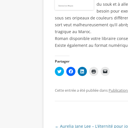
du souk et à all
besoin pour exe
sous ses oripeaux de couleurs différe
sort veut malheureusement qu’il abrè
tragique au Maroc.
Roman disponible votre libraire con
Existe également au format numérique
Partager
C
C
C
C
C
l
l
l
l
l
i
i
i
i
i
q
q
q
q
q
u
u
u
u
u
e
e
e
e
e
Cette entrée a été publiée dans
Publication
z
z
z
r
r
p
p
p
p
p
o
o
o
o
o
u
u
u
u
u
r
r
r
r
r
p
p
p
i
e
a
a
a
m
n
r
r
r
p
v
t
t
t
r
o
Navigation
←
Aurelia Jane Lee – L’éternité pour j
a
a
a
i
y