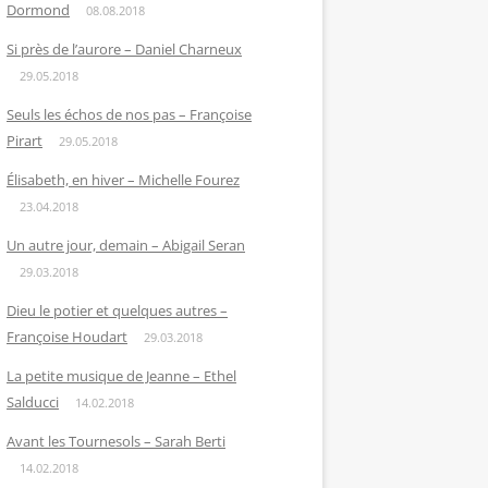
Dormond
08.08.2018
Si près de l’aurore – Daniel Charneux
29.05.2018
Seuls les échos de nos pas – Françoise
Pirart
29.05.2018
Élisabeth, en hiver – Michelle Fourez
23.04.2018
Un autre jour, demain – Abigail Seran
29.03.2018
Dieu le potier et quelques autres –
Françoise Houdart
29.03.2018
La petite musique de Jeanne – Ethel
Salducci
14.02.2018
Avant les Tournesols – Sarah Berti
14.02.2018