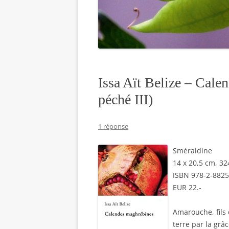
Issa Aït Belize – Cale
péché III)
1 réponse
Sméraldine
14 x 20,5 cm, 3
ISBN 978-2-8825
EUR 22.-
Amarouche, fils 
terre par la grâ