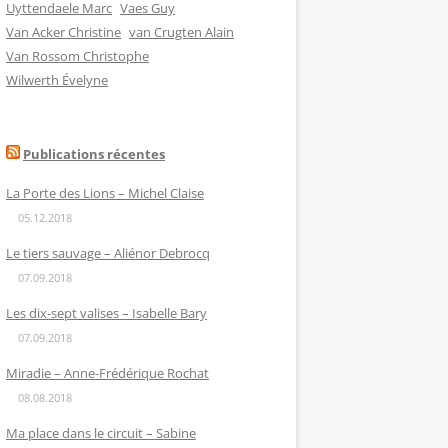
Uyttendaele Marc
Vaes Guy
Van Acker Christine
van Crugten Alain
Van Rossom Christophe
Wilwerth Évelyne
Publications récentes
La Porte des Lions – Michel Claise
05.12.2018
Le tiers sauvage – Aliénor Debrocq
07.09.2018
Les dix-sept valises – Isabelle Bary
07.09.2018
Miradie – Anne-Frédérique Rochat
08.08.2018
Ma place dans le circuit – Sabine