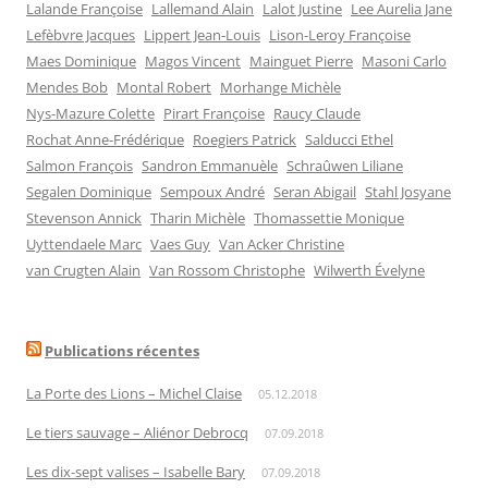
Lalande Françoise
Lallemand Alain
Lalot Justine
Lee Aurelia Jane
Lefèbvre Jacques
Lippert Jean-Louis
Lison-Leroy Françoise
Maes Dominique
Magos Vincent
Mainguet Pierre
Masoni Carlo
Mendes Bob
Montal Robert
Morhange Michèle
Nys-Mazure Colette
Pirart Françoise
Raucy Claude
Rochat Anne-Frédérique
Roegiers Patrick
Salducci Ethel
Salmon François
Sandron Emmanuèle
Schraûwen Liliane
Segalen Dominique
Sempoux André
Seran Abigail
Stahl Josyane
Stevenson Annick
Tharin Michèle
Thomassettie Monique
Uyttendaele Marc
Vaes Guy
Van Acker Christine
van Crugten Alain
Van Rossom Christophe
Wilwerth Évelyne
Publications récentes
La Porte des Lions – Michel Claise
05.12.2018
Le tiers sauvage – Aliénor Debrocq
07.09.2018
Les dix-sept valises – Isabelle Bary
07.09.2018