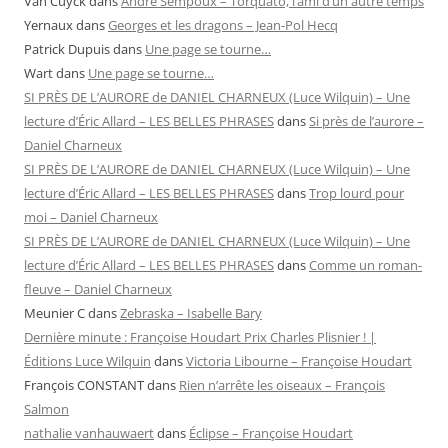
Van Cuyck
dans
André Sempoux – Torquato, l’ami d’un autre temps
Yernaux
dans
Georges et les dragons – Jean-Pol Hecq
Patrick Dupuis
dans
Une page se tourne…
Wart
dans
Une page se tourne…
SI PRÈS DE L’AURORE de DANIEL CHARNEUX (Luce Wilquin) – Une
lecture d’Éric Allard – LES BELLES PHRASES
dans
Si près de l’aurore –
Daniel Charneux
SI PRÈS DE L’AURORE de DANIEL CHARNEUX (Luce Wilquin) – Une
lecture d’Éric Allard – LES BELLES PHRASES
dans
Trop lourd pour
moi – Daniel Charneux
SI PRÈS DE L’AURORE de DANIEL CHARNEUX (Luce Wilquin) – Une
lecture d’Éric Allard – LES BELLES PHRASES
dans
Comme un roman-
fleuve – Daniel Charneux
Meunier C
dans
Zebraska – Isabelle Bary
Dernière minute : Françoise Houdart Prix Charles Plisnier ! |
Éditions Luce Wilquin
dans
Victoria Libourne – Françoise Houdart
François CONSTANT
dans
Rien n’arrête les oiseaux – François
Salmon
nathalie vanhauwaert
dans
Éclipse – Françoise Houdart