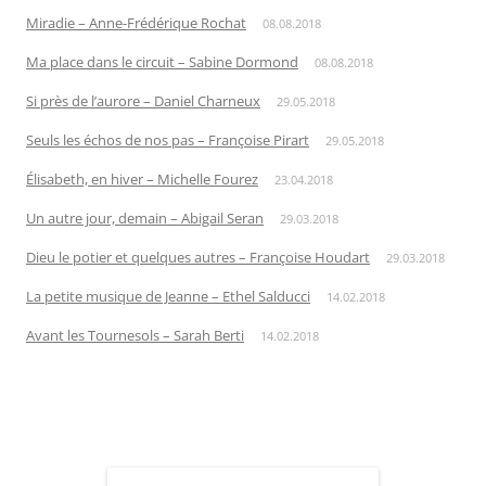
Miradie – Anne-Frédérique Rochat
08.08.2018
Ma place dans le circuit – Sabine Dormond
08.08.2018
Si près de l’aurore – Daniel Charneux
29.05.2018
Seuls les échos de nos pas – Françoise Pirart
29.05.2018
Élisabeth, en hiver – Michelle Fourez
23.04.2018
Un autre jour, demain – Abigail Seran
29.03.2018
Dieu le potier et quelques autres – Françoise Houdart
29.03.2018
La petite musique de Jeanne – Ethel Salducci
14.02.2018
Avant les Tournesols – Sarah Berti
14.02.2018