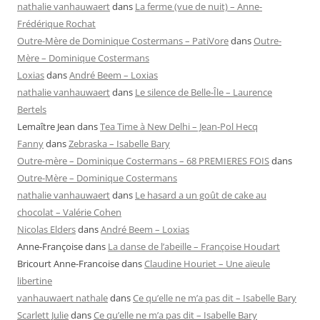
nathalie vanhauwaert
dans
La ferme (vue de nuit) – Anne-
Frédérique Rochat
Outre-Mère de Dominique Costermans – PatiVore
dans
Outre-
Mère – Dominique Costermans
Loxias
dans
André Beem – Loxias
nathalie vanhauwaert
dans
Le silence de Belle-Île – Laurence
Bertels
Lemaître Jean
dans
Tea Time à New Delhi – Jean-Pol Hecq
Fanny
dans
Zebraska – Isabelle Bary
Outre-mère – Dominique Costermans – 68 PREMIERES FOIS
dans
Outre-Mère – Dominique Costermans
nathalie vanhauwaert
dans
Le hasard a un goût de cake au
chocolat – Valérie Cohen
Nicolas Elders
dans
André Beem – Loxias
Anne-Françoise
dans
La danse de l’abeille – Françoise Houdart
Bricourt Anne-Francoise
dans
Claudine Houriet – Une aïeule
libertine
vanhauwaert nathale
dans
Ce qu’elle ne m’a pas dit – Isabelle Bary
Scarlett Julie
dans
Ce qu’elle ne m’a pas dit – Isabelle Bary