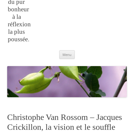
du pur
bonheur
à la
réflexion
la plus
poussée.
Aller
Menu
au
contenu
Christophe Van Rossom – Jacques
Crickillon, la vision et le souffle