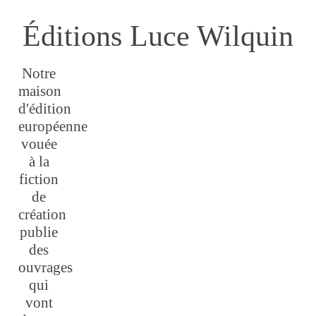
Éditions Luce Wilquin
Notre
maison
d'édition
européenne
vouée
à la
fiction
de
création
publie
des
ouvrages
qui
vont