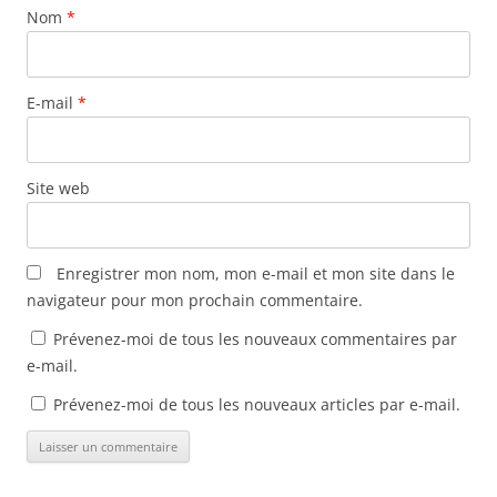
l
e
e
)
n
Nom
l
*
l
l
s
e
l
l
u
f
e
e
n
e
f
f
e
n
e
e
n
ê
n
n
o
E-mail
*
t
ê
ê
u
r
t
t
v
e
r
r
e
)
e
e
l
)
)
l
e
Site web
f
e
n
ê
t
r
Enregistrer mon nom, mon e-mail et mon site dans le
e
)
navigateur pour mon prochain commentaire.
Prévenez-moi de tous les nouveaux commentaires par
e-mail.
Prévenez-moi de tous les nouveaux articles par e-mail.