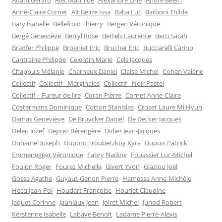
Adam Gérard
Alet Mathilde
Alexandre Line
André Beem
Anne-Claire Cornet
Aït Belize Issa
Baba Luc
Barboni Thilde
Bary Isabelle
Bellefroid Thierry
Bergen Véronique
Bergé Geneviève
Berryl Rose
Bertels Laurence
Berti Sarah
Bradfer Philippe
Brogniet Eric
Brucher Eric
Bucciarelli Carino
Cantraine Philippe
Celentin Marie
Cels Jacques
Chappuis Mélanie
Charneux Daniel
Claise Michel
Cohen Valérie
Collectif
Collectif - Marginales
Collectif - Noir Pastel
Collectif – Fureur de lire
Coran Pierre
Cornet Anne-Claire
Costermans Dominique
Cotton Stanislas
Croset Laure Mi Hyun
Damas Geneviève
De Bruycker Daniel
De Decker Jacques
Deleu Jozef
Deprez Bérengère
Didier Jean-Jacques
Duhamel Joseph
Dupont Troubetzkoy Kyra
Dupuis Patrick
Emmenegger Véronique
Fabry Nadine
Fouassier Luc-Michel
Foulon Roger
Fourez Michelle
Givert Yvon
Glaziou Joël
Gosse Agathe
Guyaut-Genon Pierre
Hamesse Anne-Michèle
Hecq Jean-Pol
Houdart Françoise
Houriet Claudine
Jaquet Corinne
Jauniaux Jean
Joiret Michel
Junod Robert
Kerstenne Isabelle
Labaye Benoît
Ladame Pierre-Alexis