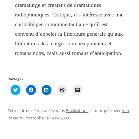
dramaturge et créateur de dramatiques
radiophoniques. Critique, il s’intéresse avec une
curiosité peu commune tant à ce qu’il est
convenu d’appeler la littérature générale qu’aux
littératures des marges: romans policiers et
romans noirs, mais aussi romans d’anticipation.
Partager
C
C
C
C
C
l
l
l
l
l
i
i
i
i
i
q
q
q
q
q
u
u
u
u
u
e
e
e
e
e
Cette entrée a été publiée dans
Publications
, et marquée avec
Van
z
z
z
r
r
p
p
p
p
p
Rossom Christophe
, le
19.04.2003
.
o
o
o
o
o
u
u
u
u
u
r
r
r
r
r
p
p
p
i
e
a
a
a
m
n