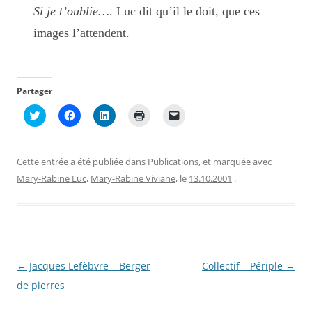
Si je t’oublie…
. Luc dit qu’il le doit, que ces
images l’attendent.
Partager
C
C
C
C
C
l
l
l
l
l
i
i
i
i
i
q
q
q
q
q
u
u
u
u
u
e
e
e
e
e
Cette entrée a été publiée dans
Publications
, et marquée avec
z
z
z
r
r
p
p
p
p
p
Mary-Rabine Luc
,
Mary-Rabine Viviane
, le
13.10.2001
.
o
o
o
o
o
u
u
u
u
u
r
r
r
r
r
p
p
p
i
e
a
a
a
m
n
r
r
r
p
v
t
t
t
r
o
a
a
a
i
y
g
g
g
m
e
Navigation
←
Jacques Lefèbvre – Berger
Collectif – Périple
→
e
e
e
e
r
r
r
r
r
u
des
de pierres
s
s
s
(
n
u
u
u
o
l
r
r
r
u
i
articles