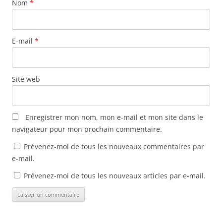
n
e
e
n
Nom
*
ê
n
n
o
t
ê
ê
u
r
t
t
v
e
r
r
e
)
e
e
l
)
)
l
E-mail
*
e
f
e
n
ê
t
Site web
r
e
)
Enregistrer mon nom, mon e-mail et mon site dans le
navigateur pour mon prochain commentaire.
Prévenez-moi de tous les nouveaux commentaires par
e-mail.
Prévenez-moi de tous les nouveaux articles par e-mail.