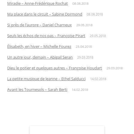
Miradie – Anne-Frédérique Rochat
08.08.2018
Ma place dans le circuit – Sabine Dormond
08.08.2018
Si près de l’aurore – Daniel Charneux
29.05.2018
Seuls les échos de nos pas – Françoise Pirart
29.05.2018
Élisabeth, en hiver – Michelle Fourez
23.04.2018
Un autre jour, demain – Abigail Seran
29.03.2018
Dieu le potier et quelques autres – Françoise Houdart
29.03.2018
La petite musique de Jeanne – Ethel Salducci
14.02.2018
Avant les Tournesols – Sarah Berti
14.02.2018