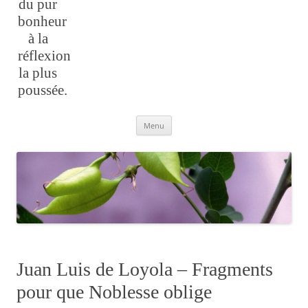
du pur
bonheur
à la
réflexion
la plus
poussée.
Aller
Menu
au
contenu
Juan Luis de Loyola – Fragments
pour que Noblesse oblige