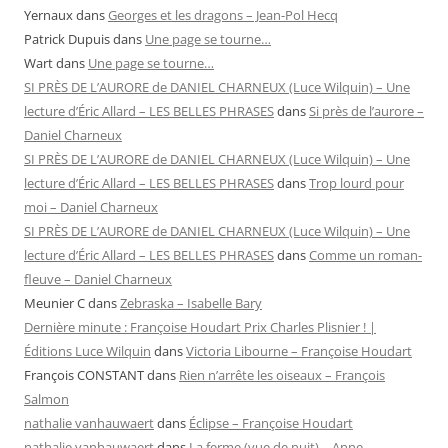
Yernaux
dans
Georges et les dragons – Jean-Pol Hecq
Patrick Dupuis
dans
Une page se tourne…
Wart
dans
Une page se tourne…
SI PRÈS DE L’AURORE de DANIEL CHARNEUX (Luce Wilquin) – Une
lecture d’Éric Allard – LES BELLES PHRASES
dans
Si près de l’aurore –
Daniel Charneux
SI PRÈS DE L’AURORE de DANIEL CHARNEUX (Luce Wilquin) – Une
lecture d’Éric Allard – LES BELLES PHRASES
dans
Trop lourd pour
moi – Daniel Charneux
SI PRÈS DE L’AURORE de DANIEL CHARNEUX (Luce Wilquin) – Une
lecture d’Éric Allard – LES BELLES PHRASES
dans
Comme un roman-
fleuve – Daniel Charneux
Meunier C
dans
Zebraska – Isabelle Bary
Dernière minute : Françoise Houdart Prix Charles Plisnier ! |
Éditions Luce Wilquin
dans
Victoria Libourne – Françoise Houdart
François CONSTANT
dans
Rien n’arrête les oiseaux – François
Salmon
nathalie vanhauwaert
dans
Éclipse – Françoise Houdart
nathalie vanhauwaert
dans
La ferme (vue de nuit) – Anne-