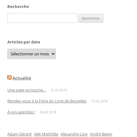
Recherche
Rechercher :
Articles par date
Articles
par
date
Actualité
Une page se tourne…
31.07.2019
Rendez-vous à la Foire du Livre de Bruxelles
13.02.2018
À vos agendas !
06.02.2018
Adam Gérard
Alet Mathilde
Alexandre Line
André Beem