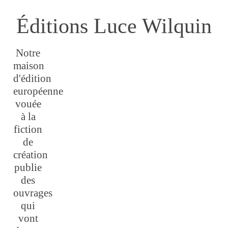
Éditions Luce Wilquin
Notre
maison
d'édition
européenne
vouée
à la
fiction
de
création
publie
des
ouvrages
qui
vont