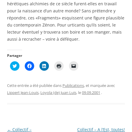
hérétiques alchimies de ce siècle furent-elles en travail
pour la naissance d’un autre monde? Sans prétendre y
répondre, ces «Fragments» esquissent une figure plausible
du contemporain Zénon. Pour urticants qu’ils soient, le
lecteur éventuel y trouvera son boire et son manger, mais
aussi à recracher – voire à déféquer.
Partager
C
C
C
C
C
l
l
l
l
l
i
i
i
i
i
q
q
q
q
q
u
u
u
u
u
e
e
e
e
e
Cette entrée a été publiée dans
Publications
, et marquée avec
z
z
z
r
r
p
p
p
p
p
Lippert Jean-Louis
,
Loyola (de) Juan Luis
, le
09.09.2001
.
o
o
o
o
o
u
u
u
u
u
r
r
r
r
r
p
p
p
i
e
a
a
a
m
n
r
r
r
p
v
t
t
t
r
o
a
a
a
i
y
g
g
g
m
e
Navigation
←
Collectif –
Collectif – A l’Est, toutes!
e
e
e
e
r