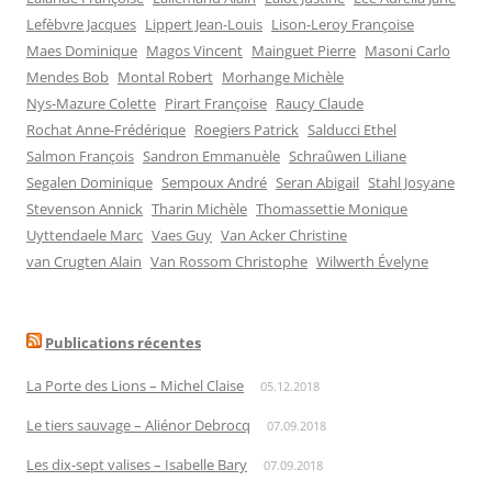
Lefèbvre Jacques
Lippert Jean-Louis
Lison-Leroy Françoise
Maes Dominique
Magos Vincent
Mainguet Pierre
Masoni Carlo
Mendes Bob
Montal Robert
Morhange Michèle
Nys-Mazure Colette
Pirart Françoise
Raucy Claude
Rochat Anne-Frédérique
Roegiers Patrick
Salducci Ethel
Salmon François
Sandron Emmanuèle
Schraûwen Liliane
Segalen Dominique
Sempoux André
Seran Abigail
Stahl Josyane
Stevenson Annick
Tharin Michèle
Thomassettie Monique
Uyttendaele Marc
Vaes Guy
Van Acker Christine
van Crugten Alain
Van Rossom Christophe
Wilwerth Évelyne
Publications récentes
La Porte des Lions – Michel Claise
05.12.2018
Le tiers sauvage – Aliénor Debrocq
07.09.2018
Les dix-sept valises – Isabelle Bary
07.09.2018