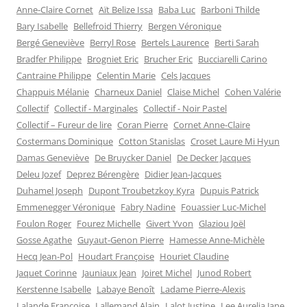
Anne-Claire Cornet
Aït Belize Issa
Baba Luc
Barboni Thilde
Bary Isabelle
Bellefroid Thierry
Bergen Véronique
Bergé Geneviève
Berryl Rose
Bertels Laurence
Berti Sarah
Bradfer Philippe
Brogniet Eric
Brucher Eric
Bucciarelli Carino
Cantraine Philippe
Celentin Marie
Cels Jacques
Chappuis Mélanie
Charneux Daniel
Claise Michel
Cohen Valérie
Collectif
Collectif - Marginales
Collectif - Noir Pastel
Collectif – Fureur de lire
Coran Pierre
Cornet Anne-Claire
Costermans Dominique
Cotton Stanislas
Croset Laure Mi Hyun
Damas Geneviève
De Bruycker Daniel
De Decker Jacques
Deleu Jozef
Deprez Bérengère
Didier Jean-Jacques
Duhamel Joseph
Dupont Troubetzkoy Kyra
Dupuis Patrick
Emmenegger Véronique
Fabry Nadine
Fouassier Luc-Michel
Foulon Roger
Fourez Michelle
Givert Yvon
Glaziou Joël
Gosse Agathe
Guyaut-Genon Pierre
Hamesse Anne-Michèle
Hecq Jean-Pol
Houdart Françoise
Houriet Claudine
Jaquet Corinne
Jauniaux Jean
Joiret Michel
Junod Robert
Kerstenne Isabelle
Labaye Benoît
Ladame Pierre-Alexis
Lalande Françoise
Lallemand Alain
Lalot Justine
Lee Aurelia Jane