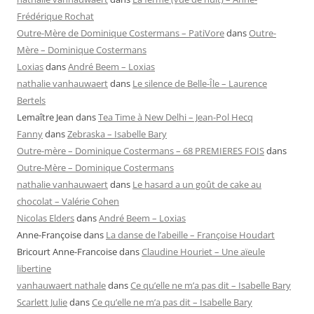
Frédérique Rochat
Outre-Mère de Dominique Costermans – PatiVore
dans
Outre-
Mère – Dominique Costermans
Loxias
dans
André Beem – Loxias
nathalie vanhauwaert
dans
Le silence de Belle-Île – Laurence
Bertels
Lemaître Jean
dans
Tea Time à New Delhi – Jean-Pol Hecq
Fanny
dans
Zebraska – Isabelle Bary
Outre-mère – Dominique Costermans – 68 PREMIERES FOIS
dans
Outre-Mère – Dominique Costermans
nathalie vanhauwaert
dans
Le hasard a un goût de cake au
chocolat – Valérie Cohen
Nicolas Elders
dans
André Beem – Loxias
Anne-Françoise
dans
La danse de l’abeille – Françoise Houdart
Bricourt Anne-Francoise
dans
Claudine Houriet – Une aïeule
libertine
vanhauwaert nathale
dans
Ce qu’elle ne m’a pas dit – Isabelle Bary
Scarlett Julie
dans
Ce qu’elle ne m’a pas dit – Isabelle Bary