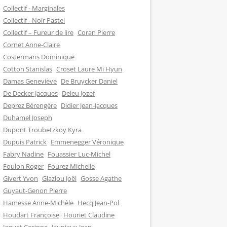
Collectif - Marginales
Collectif - Noir Pastel
Collectif – Fureur de lire
Coran Pierre
Cornet Anne-Claire
Costermans Dominique
Cotton Stanislas
Croset Laure Mi Hyun
Damas Geneviève
De Bruycker Daniel
De Decker Jacques
Deleu Jozef
Deprez Bérengère
Didier Jean-Jacques
Duhamel Joseph
Dupont Troubetzkoy Kyra
Dupuis Patrick
Emmenegger Véronique
Fabry Nadine
Fouassier Luc-Michel
Foulon Roger
Fourez Michelle
Givert Yvon
Glaziou Joël
Gosse Agathe
Guyaut-Genon Pierre
Hamesse Anne-Michèle
Hecq Jean-Pol
Houdart Françoise
Houriet Claudine