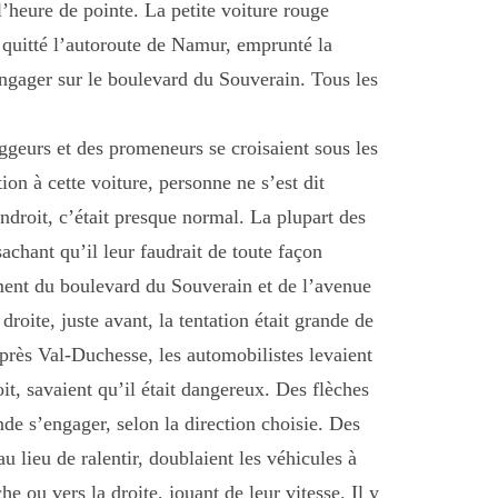
l’heure de pointe. La petite voiture rouge
it quitté l’autoroute de Namur, emprunté la
ngager sur le boulevard du Souverain. Tous les
joggeurs et des promeneurs se croisaient sous les
ion à cette voiture, personne ne s’est dit
endroit, c’était presque normal. La plupart des
sachant qu’il leur faudrait de toute façon
sement du boulevard du Souverain et de l’avenue
roite, juste avant, la tentation était grande de
près Val-Duchesse, les automobilistes levaient
oit, savaient qu’il était dangereux. Des flèches
nde s’engager, selon la direction choisie. Des
u lieu de ralentir, doublaient les véhicules à
he ou vers la droite, jouant de leur vitesse. Il y