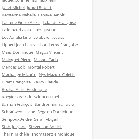
Jaquet Corinne
Jauniaux Jean
Joiret Michel
Junod Robert
Kerstenne Isabelle
Labaye Benoît
Ladame Pierre-Alexis
Lalande Françoise
Lallemand Alain
Lalot Justine
Lee Aurelia Jane
Lefèbvre Jacques
Lippert Jean-Louis
Lison-Leroy Françoise
Maes Dominique
Magos Vincent
Mainguet Pierre
Masoni Carlo
Mendes Bob
Montal Robert
Morhange Michèle
Nys-Mazure Colette
Pirart Françoise
Raucy Claude
Rochat Anne-Frédérique
Roegiers Patrick
Salducci Ethel
Salmon François
Sandron Emmanuèle
Schraûwen Liliane
Segalen Dominique
Sempoux André
Seran Abigail
Stahl Josyane
Stevenson Annick
Tharin Michèle
Thomassettie Monique