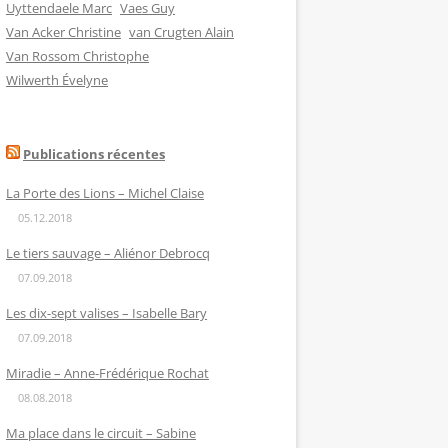
Uyttendaele Marc
Vaes Guy
Van Acker Christine
van Crugten Alain
Van Rossom Christophe
Wilwerth Évelyne
Publications récentes
La Porte des Lions – Michel Claise
05.12.2018
Le tiers sauvage – Aliénor Debrocq
07.09.2018
Les dix-sept valises – Isabelle Bary
07.09.2018
Miradie – Anne-Frédérique Rochat
08.08.2018
Ma place dans le circuit – Sabine