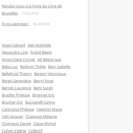
Rendez-vous à la Foire du Livre de
Bruxelles
13.02.2018
À vos agendas !
06.02.2018
Adam Gérard
Alet Mathilde
Alexandre Line
André Beem
Anne-Claire Cornet
Aït Belize Issa
Baba Luc
Barboni Thilde
Bary Isabelle
Bellefroid Thierry
Bergen Véronique
Bergé Geneviève
Berryl Rose
Bertels Laurence
Berti Sarah
Bradfer Philippe
Brogniet Eric
Brucher Eric
Bucciarelli Carino
Cantraine Philippe
Celentin Marie
Cels Jacques
Chappuis Mélanie
Charneux Daniel
Claise Michel
Cohen Valérie
Collectif