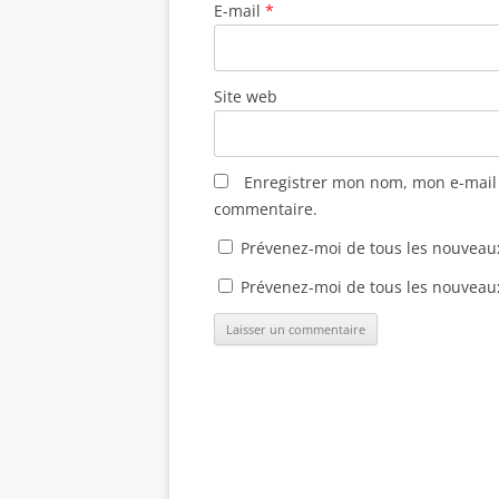
E-mail
*
t
ê
ê
u
r
t
t
v
e
r
r
e
)
e
e
l
)
)
l
e
Site web
f
e
n
ê
t
r
Enregistrer mon nom, mon e-mail 
e
)
commentaire.
Prévenez-moi de tous les nouveau
Prévenez-moi de tous les nouveaux 