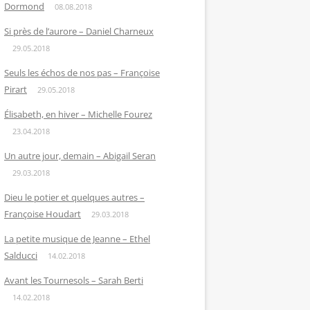
Dormond
08.08.2018
Si près de l’aurore – Daniel Charneux
29.05.2018
Seuls les échos de nos pas – Françoise
Pirart
29.05.2018
Élisabeth, en hiver – Michelle Fourez
23.04.2018
Un autre jour, demain – Abigail Seran
29.03.2018
Dieu le potier et quelques autres –
Françoise Houdart
29.03.2018
La petite musique de Jeanne – Ethel
Salducci
14.02.2018
Avant les Tournesols – Sarah Berti
14.02.2018