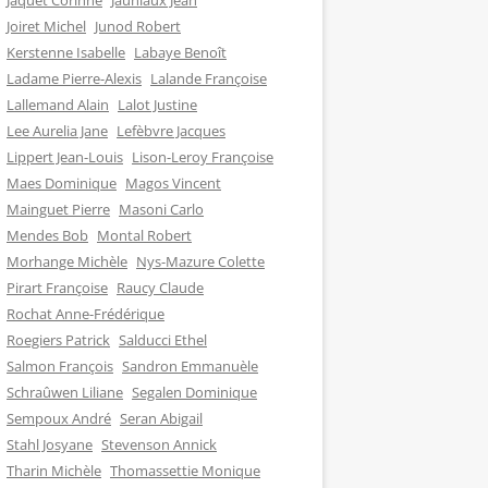
Jaquet Corinne
Jauniaux Jean
Joiret Michel
Junod Robert
Kerstenne Isabelle
Labaye Benoît
Ladame Pierre-Alexis
Lalande Françoise
Lallemand Alain
Lalot Justine
Lee Aurelia Jane
Lefèbvre Jacques
Lippert Jean-Louis
Lison-Leroy Françoise
Maes Dominique
Magos Vincent
Mainguet Pierre
Masoni Carlo
Mendes Bob
Montal Robert
Morhange Michèle
Nys-Mazure Colette
Pirart Françoise
Raucy Claude
Rochat Anne-Frédérique
Roegiers Patrick
Salducci Ethel
Salmon François
Sandron Emmanuèle
Schraûwen Liliane
Segalen Dominique
Sempoux André
Seran Abigail
Stahl Josyane
Stevenson Annick
Tharin Michèle
Thomassettie Monique