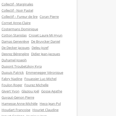
Collectif - Marginales
Collectif - Noir Pastel
Collectif – Fureur de lire
Coran Pierre
Cornet Anne-Claire
Costermans Dominique
Cotton Stanislas
Croset Laure Mi Hyun
Damas Geneviève
De Bruycker Daniel
De Decker Jacques
Deleu Jozef
Deprez Bérengère
Didier Jean-Jacques
Duhamel Joseph
Dupont Troubetzkoy Kyra
Dupuis Patrick
Emmenegger Véronique
Fabry Nadine
Fouassier Luc-Michel
Foulon Roger
Fourez Michelle
Givert Yvon
Glaziou Joël
Gosse Agathe
Guyaut-Genon Pierre
Hamesse Anne-Michèle
Hecq Jean-Pol
Houdart Françoise
Houriet Claudine