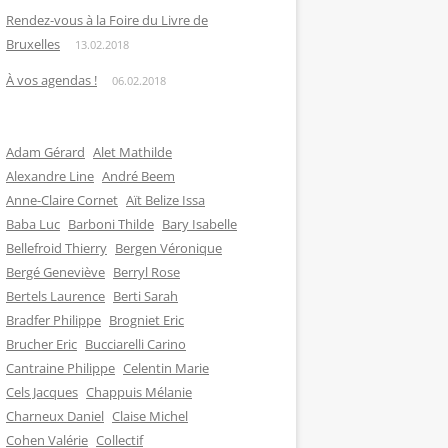
Rendez-vous à la Foire du Livre de
Bruxelles
13.02.2018
À vos agendas !
06.02.2018
Adam Gérard
Alet Mathilde
Alexandre Line
André Beem
Anne-Claire Cornet
Aït Belize Issa
Baba Luc
Barboni Thilde
Bary Isabelle
Bellefroid Thierry
Bergen Véronique
Bergé Geneviève
Berryl Rose
Bertels Laurence
Berti Sarah
Bradfer Philippe
Brogniet Eric
Brucher Eric
Bucciarelli Carino
Cantraine Philippe
Celentin Marie
Cels Jacques
Chappuis Mélanie
Charneux Daniel
Claise Michel
Cohen Valérie
Collectif