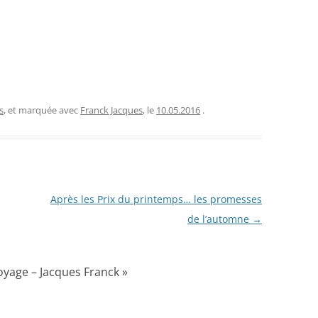
s
, et marquée avec
Franck Jacques
, le
10.05.2016
.
Après les Prix du printemps… les promesses
de l’automne
→
voyage – Jacques Franck
»