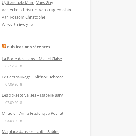
Uyttendaele Marc
Vaes Guy
Van Acker Christine
van Crugten Alain
Van Rossom Christophe
Wilwerth Évelyne
Publications récentes
La Porte des Lions – Michel Claise
05.12.2018
Le tiers sauvage – Aliénor Debrocq
07.09.2018
Les dix-sept valises – Isabelle Bary
07.09.2018
Miradie – Anne-Frédérique Rochat
08.08.2018
Ma place dans le circuit – Sabine