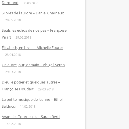
Dormond
08.08.2018
Si près de l’aurore – Daniel Charneux
29.05.2018
Seuls les échos de nos pas – Françoise
Pirart
29.05.2018
Élisabeth, en hiver – Michelle Fourez
23.04.2018
Un autre jour, demain – Abigail Seran
29.03.2018
Dieu le potier et quelques autres –
Françoise Houdart
29.03.2018
La petite musique de Jeanne – Ethel
Salducci
14.02.2018
Avant les Tournesols – Sarah Berti
14.02.2018