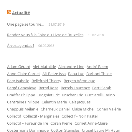
Actualité
Une page se tourne…
31.07.2019
Rendez-vous à la Foire du Livre de Bruxelles
13.02.2018
À vos agendas !
06.02.2018
Adam Gérard
Alet Mathilde
Alexandre Line
André Beem
Anne-Claire Cornet
Aït Belize Issa
Baba Luc
Barboni Thilde
Bary Isabelle
Bellefroid Thierry
Bergen Véronique
Bergé Geneviève
Berryl Rose
Bertels Laurence
Berti Sarah
Bradfer Philippe
Brogniet Eric
Brucher Eric
Bucciarelli Carino
Cantraine Philippe
Celentin Marie
Cels Jacques
Chappuis Mélanie
Charneux Daniel
Claise Michel
Cohen Valérie
Collectif
Collectif - Marginales
Collectif - Noir Pastel
Collectif – Fureur de lire
Coran Pierre
Cornet Anne-Claire
Costermans Dominique
Cotton Stanislas
Croset Laure Mi Hyun