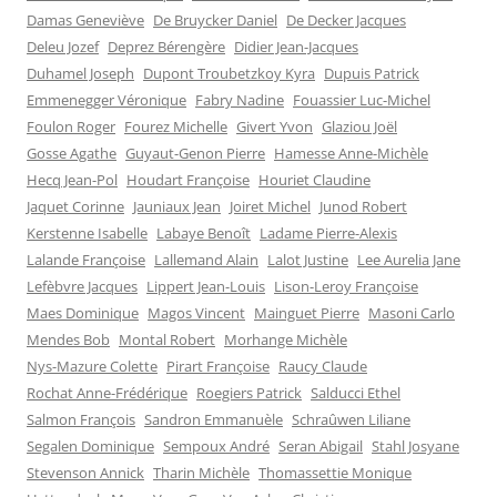
Damas Geneviève
De Bruycker Daniel
De Decker Jacques
Deleu Jozef
Deprez Bérengère
Didier Jean-Jacques
Duhamel Joseph
Dupont Troubetzkoy Kyra
Dupuis Patrick
Emmenegger Véronique
Fabry Nadine
Fouassier Luc-Michel
Foulon Roger
Fourez Michelle
Givert Yvon
Glaziou Joël
Gosse Agathe
Guyaut-Genon Pierre
Hamesse Anne-Michèle
Hecq Jean-Pol
Houdart Françoise
Houriet Claudine
Jaquet Corinne
Jauniaux Jean
Joiret Michel
Junod Robert
Kerstenne Isabelle
Labaye Benoît
Ladame Pierre-Alexis
Lalande Françoise
Lallemand Alain
Lalot Justine
Lee Aurelia Jane
Lefèbvre Jacques
Lippert Jean-Louis
Lison-Leroy Françoise
Maes Dominique
Magos Vincent
Mainguet Pierre
Masoni Carlo
Mendes Bob
Montal Robert
Morhange Michèle
Nys-Mazure Colette
Pirart Françoise
Raucy Claude
Rochat Anne-Frédérique
Roegiers Patrick
Salducci Ethel
Salmon François
Sandron Emmanuèle
Schraûwen Liliane
Segalen Dominique
Sempoux André
Seran Abigail
Stahl Josyane
Stevenson Annick
Tharin Michèle
Thomassettie Monique