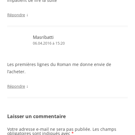
impatient de lire la suite
n
ê
t
r
↓
Répondre
e
)
Masribatti
06.04.2016 à 15:20
Les premières lignes du Roman me donne envie de
l’acheter.
↓
Répondre
Laisser un commentaire
Votre adresse e-mail ne sera pas publiée.
Les champs
obligatoires sont indiqués avec
*