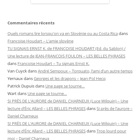
Commentaires récents
Quels romans lire lorsqu'on va en Slovénie ou au Costa Rica
dans
Françoise Houdart – L’amie slovène
TU SIGNAIS ERNST K. de FRANÇOISE HOUDART (Ed. du Sablon) /
Une lecture de JEAN-FRANÇOIS FOULON – LES BELLES PHRASES
dans
Françoise Houdart – Tu signais Ernst K.
Van Cuyck
dans
André Sempoux – Torquato, l’ami d’un autre temps
Yernaux
dans
Georges et les dragons – Jean-Pol Hecq
Patrick Dupuis
dans
Une page se tourne…
Wart
dans
Une page se tourne…
SI PRÈS DE L’AURORE de DANIEL CHARNEUX (Luce Wilquin) – Une
lecture d’Éric Allard – LES BELLES PHRASES
dans
Si près de l’aurore –
Daniel Charneux
SI PRÈS DE L’AURORE de DANIEL CHARNEUX (Luce Wilquin) – Une
lecture d’Éric Allard – LES BELLES PHRASES
dans
Trop lourd pour
moi – Daniel Charneux