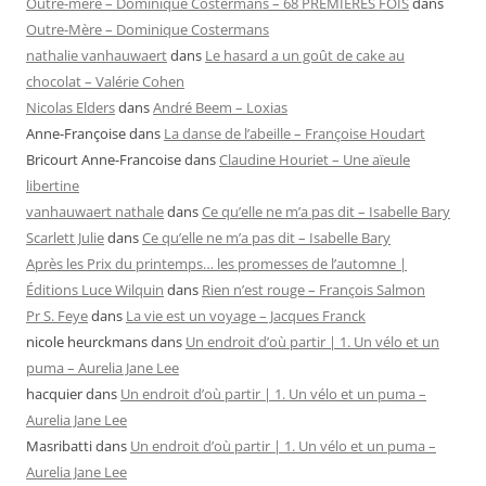
Outre-mère – Dominique Costermans – 68 PREMIERES FOIS
dans
Outre-Mère – Dominique Costermans
nathalie vanhauwaert
dans
Le hasard a un goût de cake au
chocolat – Valérie Cohen
Nicolas Elders
dans
André Beem – Loxias
Anne-Françoise
dans
La danse de l’abeille – Françoise Houdart
Bricourt Anne-Francoise
dans
Claudine Houriet – Une aïeule
libertine
vanhauwaert nathale
dans
Ce qu’elle ne m’a pas dit – Isabelle Bary
Scarlett Julie
dans
Ce qu’elle ne m’a pas dit – Isabelle Bary
Après les Prix du printemps… les promesses de l’automne |
Éditions Luce Wilquin
dans
Rien n’est rouge – François Salmon
Pr S. Feye
dans
La vie est un voyage – Jacques Franck
nicole heurckmans
dans
Un endroit d’où partir | 1. Un vélo et un
puma – Aurelia Jane Lee
hacquier
dans
Un endroit d’où partir | 1. Un vélo et un puma –
Aurelia Jane Lee
Masribatti
dans
Un endroit d’où partir | 1. Un vélo et un puma –
Aurelia Jane Lee