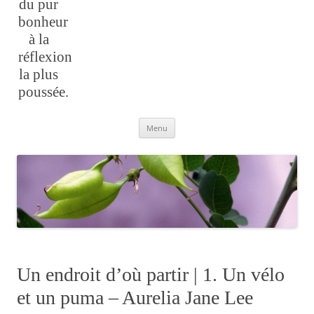
du pur
bonheur
à la
réflexion
la plus
poussée.
Aller
Menu
au
contenu
Un endroit d’où partir | 1. Un vélo
et un puma – Aurelia Jane Lee