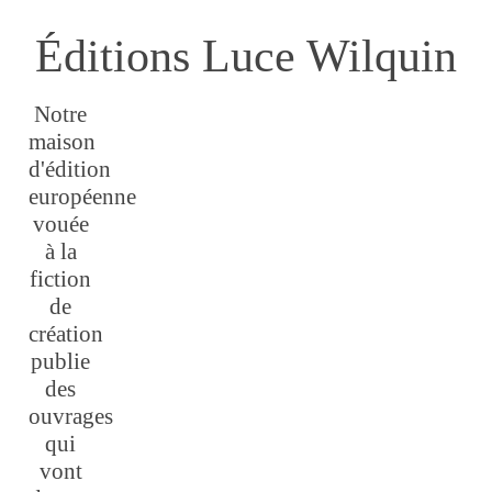
Éditions Luce Wilquin
Notre
maison
d'édition
européenne
vouée
à la
fiction
de
création
publie
des
ouvrages
qui
vont