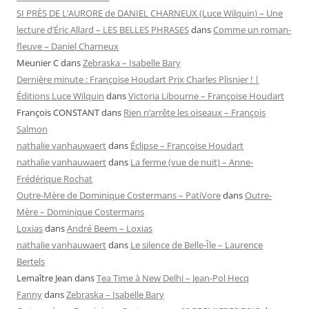
SI PRÈS DE L’AURORE de DANIEL CHARNEUX (Luce Wilquin) – Une
lecture d’Éric Allard – LES BELLES PHRASES
dans
Comme un roman-
fleuve – Daniel Charneux
Meunier C
dans
Zebraska – Isabelle Bary
Dernière minute : Françoise Houdart Prix Charles Plisnier ! |
Éditions Luce Wilquin
dans
Victoria Libourne – Françoise Houdart
François CONSTANT
dans
Rien n’arrête les oiseaux – François
Salmon
nathalie vanhauwaert
dans
Éclipse – Françoise Houdart
nathalie vanhauwaert
dans
La ferme (vue de nuit) – Anne-
Frédérique Rochat
Outre-Mère de Dominique Costermans – PatiVore
dans
Outre-
Mère – Dominique Costermans
Loxias
dans
André Beem – Loxias
nathalie vanhauwaert
dans
Le silence de Belle-Île – Laurence
Bertels
Lemaître Jean
dans
Tea Time à New Delhi – Jean-Pol Hecq
Fanny
dans
Zebraska – Isabelle Bary