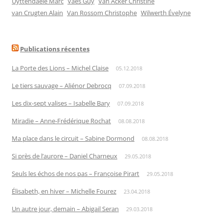
Uyttendaele Marc
Vaes Guy
Van Acker Christine
van Crugten Alain
Van Rossom Christophe
Wilwerth Évelyne
Publications récentes
La Porte des Lions – Michel Claise
05.12.2018
Le tiers sauvage – Aliénor Debrocq
07.09.2018
Les dix-sept valises – Isabelle Bary
07.09.2018
Miradie – Anne-Frédérique Rochat
08.08.2018
Ma place dans le circuit – Sabine Dormond
08.08.2018
Si près de l’aurore – Daniel Charneux
29.05.2018
Seuls les échos de nos pas – Françoise Pirart
29.05.2018
Élisabeth, en hiver – Michelle Fourez
23.04.2018
Un autre jour, demain – Abigail Seran
29.03.2018