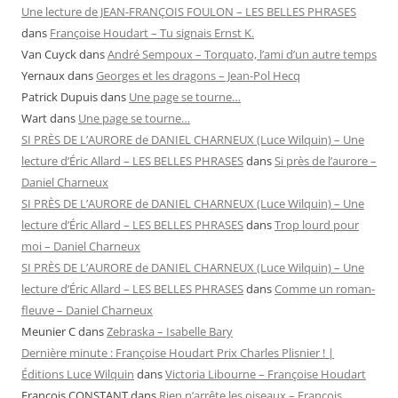
Une lecture de JEAN-FRANÇOIS FOULON – LES BELLES PHRASES
dans
Françoise Houdart – Tu signais Ernst K.
Van Cuyck
dans
André Sempoux – Torquato, l’ami d’un autre temps
Yernaux
dans
Georges et les dragons – Jean-Pol Hecq
Patrick Dupuis
dans
Une page se tourne…
Wart
dans
Une page se tourne…
SI PRÈS DE L’AURORE de DANIEL CHARNEUX (Luce Wilquin) – Une
lecture d’Éric Allard – LES BELLES PHRASES
dans
Si près de l’aurore –
Daniel Charneux
SI PRÈS DE L’AURORE de DANIEL CHARNEUX (Luce Wilquin) – Une
lecture d’Éric Allard – LES BELLES PHRASES
dans
Trop lourd pour
moi – Daniel Charneux
SI PRÈS DE L’AURORE de DANIEL CHARNEUX (Luce Wilquin) – Une
lecture d’Éric Allard – LES BELLES PHRASES
dans
Comme un roman-
fleuve – Daniel Charneux
Meunier C
dans
Zebraska – Isabelle Bary
Dernière minute : Françoise Houdart Prix Charles Plisnier ! |
Éditions Luce Wilquin
dans
Victoria Libourne – Françoise Houdart
François CONSTANT
dans
Rien n’arrête les oiseaux – François