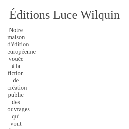
Éditions Luce Wilquin
Notre
maison
d'édition
européenne
vouée
à la
fiction
de
création
publie
des
ouvrages
qui
vont