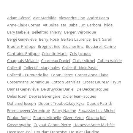
Adam Gérard
Alet Mathilde
Alexandre Line
André Beem
Anne-Claire Cornet
Aït Belize Issa
Baba Luc
Barboni Thilde
Bary Isabelle
Bellefroid Thierry
Bergen Véronique
Bergé Geneviève
Berryl Rose
Bertels Laurence
Berti Sarah
Bradfer Philippe
Brogniet Eric
Brucher Eric
Bucciarelli Carino
Cantraine Philippe
Celentin Marie
Cels Jacques
Chappuis Mélanie
Charneux Daniel
Claise Michel
Cohen Valérie
Collectif
Collectif - Marginales
Collectif - Noir Pastel
Collectif – Fureur de lire
Coran Pierre
Cornet Anne-Claire
Costermans Dominique
Cotton Stanislas
Croset Laure Mi Hyun
Damas Geneviève
De Bruycker Daniel
De Decker Jacques
Deleu Jozef
Deprez Bérengère
Didier Jean-Jacques
Duhamel Joseph
Dupont Troubetzkoy Kyra
Dupuis Patrick
Emmenegger Véronique
Fabry Nadine
Fouassier Luc-Michel
Foulon Roger
Fourez Michelle
Givert Yvon
Glaziou Joël
Gosse Agathe
Guyaut-Genon Pierre
Hamesse Anne-Michèle
Hecq Jean-Pol
Houdart Françoise
Houriet Claudine