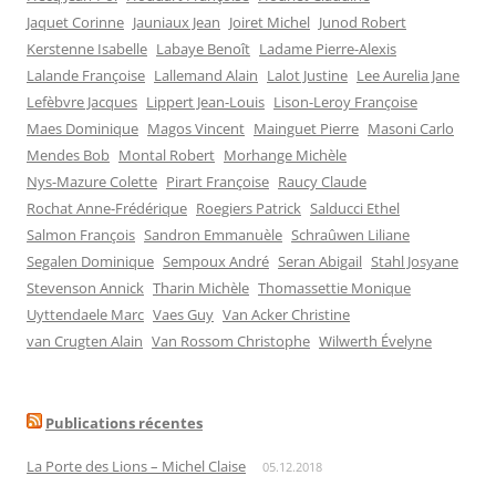
Jaquet Corinne
Jauniaux Jean
Joiret Michel
Junod Robert
Kerstenne Isabelle
Labaye Benoît
Ladame Pierre-Alexis
Lalande Françoise
Lallemand Alain
Lalot Justine
Lee Aurelia Jane
Lefèbvre Jacques
Lippert Jean-Louis
Lison-Leroy Françoise
Maes Dominique
Magos Vincent
Mainguet Pierre
Masoni Carlo
Mendes Bob
Montal Robert
Morhange Michèle
Nys-Mazure Colette
Pirart Françoise
Raucy Claude
Rochat Anne-Frédérique
Roegiers Patrick
Salducci Ethel
Salmon François
Sandron Emmanuèle
Schraûwen Liliane
Segalen Dominique
Sempoux André
Seran Abigail
Stahl Josyane
Stevenson Annick
Tharin Michèle
Thomassettie Monique
Uyttendaele Marc
Vaes Guy
Van Acker Christine
van Crugten Alain
Van Rossom Christophe
Wilwerth Évelyne
Publications récentes
La Porte des Lions – Michel Claise
05.12.2018