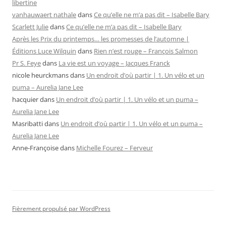
libertine
vanhauwaert nathale
dans
Ce qu’elle ne m’a pas dit – Isabelle Bary
Scarlett Julie
dans
Ce qu’elle ne m’a pas dit – Isabelle Bary
Après les Prix du printemps… les promesses de l’automne |
Éditions Luce Wilquin
dans
Rien n’est rouge – François Salmon
Pr S. Feye
dans
La vie est un voyage – Jacques Franck
nicole heurckmans
dans
Un endroit d’où partir | 1. Un vélo et un
puma – Aurelia Jane Lee
hacquier
dans
Un endroit d’où partir | 1. Un vélo et un puma –
Aurelia Jane Lee
Masribatti
dans
Un endroit d’où partir | 1. Un vélo et un puma –
Aurelia Jane Lee
Anne-Françoise
dans
Michelle Fourez – Ferveur
Fièrement propulsé par WordPress