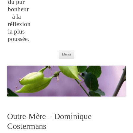
du pur
bonheur
à la
réflexion
la plus
poussée.
Aller
Menu
au
contenu
Outre-Mère – Dominique
Costermans