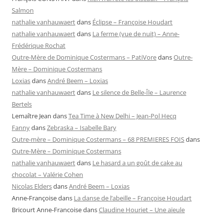
Salmon
nathalie vanhauwaert
dans
Éclipse – Françoise Houdart
nathalie vanhauwaert
dans
La ferme (vue de nuit) – Anne-
Frédérique Rochat
Outre-Mère de Dominique Costermans – PatiVore
dans
Outre-
Mère – Dominique Costermans
Loxias
dans
André Beem – Loxias
nathalie vanhauwaert
dans
Le silence de Belle-Île – Laurence
Bertels
Lemaître Jean
dans
Tea Time à New Delhi – Jean-Pol Hecq
Fanny
dans
Zebraska – Isabelle Bary
Outre-mère – Dominique Costermans – 68 PREMIERES FOIS
dans
Outre-Mère – Dominique Costermans
nathalie vanhauwaert
dans
Le hasard a un goût de cake au
chocolat – Valérie Cohen
Nicolas Elders
dans
André Beem – Loxias
Anne-Françoise
dans
La danse de l’abeille – Françoise Houdart
Bricourt Anne-Francoise
dans
Claudine Houriet – Une aïeule