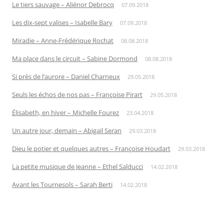
Le tiers sauvage – Aliénor Debrocq
07.09.2018
Les dix-sept valises – Isabelle Bary
07.09.2018
Miradie – Anne-Frédérique Rochat
08.08.2018
Ma place dans le circuit – Sabine Dormond
08.08.2018
Si près de l’aurore – Daniel Charneux
29.05.2018
Seuls les échos de nos pas – Françoise Pirart
29.05.2018
Élisabeth, en hiver – Michelle Fourez
23.04.2018
Un autre jour, demain – Abigail Seran
29.03.2018
Dieu le potier et quelques autres – Françoise Houdart
29.03.2018
La petite musique de Jeanne – Ethel Salducci
14.02.2018
Avant les Tournesols – Sarah Berti
14.02.2018