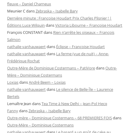
fleuve – Daniel Charneux
Meunier C
dans
Zebraska – Isabelle Bary
Dernière minute : Françoise Houdart Prix Charles Plisnier ! |
Éditions Luce Wilquin
dans
Victoria Libourne – Françoise Houdart
François CONSTANT
dans
Rien n’arrête les oiseaux – François
Salmon
nathalie vanhauwaert
dans
Éclipse – Françoise Houdart
nathalie vanhauwaert
dans
La ferme (vue de nuit) – Anne-
Frédérique Rochat
Outre-Mère de Dominique Costermans – PatiVore
dans
Outre-
Mère – Dominique Costermans
Loxias
dans
André Beem – Loxias
nathalie vanhauwaert
dans
Le silence de Belle-Île – Laurence
Bertels
Lemaître Jean
dans
Tea Time à New Delhi – Jean-Pol Hecq
Fanny
dans
Zebraska – Isabelle Bary
Outre-mère – Dominique Costermans – 68 PREMIERES FOIS
dans
Outre-Mère – Dominique Costermans
nathalie vanhauwaert
dans
Le hasard a un goût de cake au