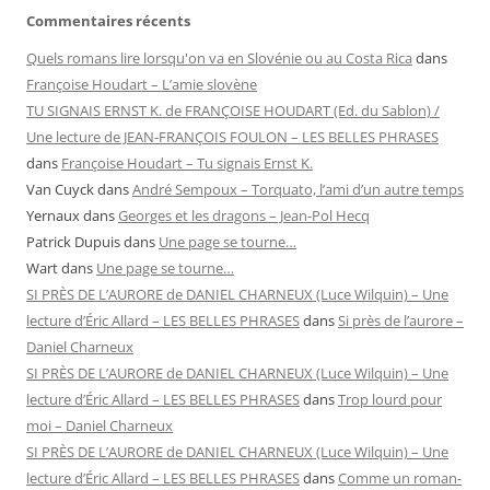
Commentaires récents
Quels romans lire lorsqu'on va en Slovénie ou au Costa Rica
dans
Françoise Houdart – L’amie slovène
TU SIGNAIS ERNST K. de FRANÇOISE HOUDART (Ed. du Sablon) /
Une lecture de JEAN-FRANÇOIS FOULON – LES BELLES PHRASES
dans
Françoise Houdart – Tu signais Ernst K.
Van Cuyck
dans
André Sempoux – Torquato, l’ami d’un autre temps
Yernaux
dans
Georges et les dragons – Jean-Pol Hecq
Patrick Dupuis
dans
Une page se tourne…
Wart
dans
Une page se tourne…
SI PRÈS DE L’AURORE de DANIEL CHARNEUX (Luce Wilquin) – Une
lecture d’Éric Allard – LES BELLES PHRASES
dans
Si près de l’aurore –
Daniel Charneux
SI PRÈS DE L’AURORE de DANIEL CHARNEUX (Luce Wilquin) – Une
lecture d’Éric Allard – LES BELLES PHRASES
dans
Trop lourd pour
moi – Daniel Charneux
SI PRÈS DE L’AURORE de DANIEL CHARNEUX (Luce Wilquin) – Une
lecture d’Éric Allard – LES BELLES PHRASES
dans
Comme un roman-