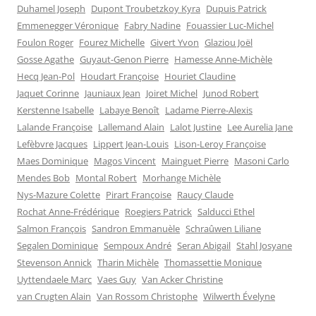
Duhamel Joseph
Dupont Troubetzkoy Kyra
Dupuis Patrick
Emmenegger Véronique
Fabry Nadine
Fouassier Luc-Michel
Foulon Roger
Fourez Michelle
Givert Yvon
Glaziou Joël
Gosse Agathe
Guyaut-Genon Pierre
Hamesse Anne-Michèle
Hecq Jean-Pol
Houdart Françoise
Houriet Claudine
Jaquet Corinne
Jauniaux Jean
Joiret Michel
Junod Robert
Kerstenne Isabelle
Labaye Benoît
Ladame Pierre-Alexis
Lalande Françoise
Lallemand Alain
Lalot Justine
Lee Aurelia Jane
Lefèbvre Jacques
Lippert Jean-Louis
Lison-Leroy Françoise
Maes Dominique
Magos Vincent
Mainguet Pierre
Masoni Carlo
Mendes Bob
Montal Robert
Morhange Michèle
Nys-Mazure Colette
Pirart Françoise
Raucy Claude
Rochat Anne-Frédérique
Roegiers Patrick
Salducci Ethel
Salmon François
Sandron Emmanuèle
Schraûwen Liliane
Segalen Dominique
Sempoux André
Seran Abigail
Stahl Josyane
Stevenson Annick
Tharin Michèle
Thomassettie Monique
Uyttendaele Marc
Vaes Guy
Van Acker Christine
van Crugten Alain
Van Rossom Christophe
Wilwerth Évelyne