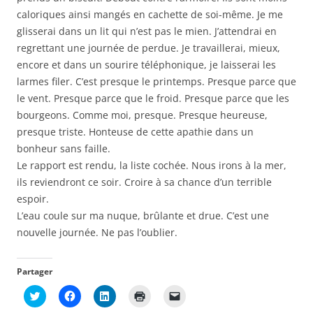
caloriques ainsi mangés en cachette de soi-même. Je me
glisserai dans un lit qui n’est pas le mien. J’attendrai en
regrettant une journée de perdue. Je travaillerai, mieux,
encore et dans un sourire téléphonique, je laisserai les
larmes filer. C’est presque le printemps. Presque parce que
le vent. Presque parce que le froid. Presque parce que les
bourgeons. Comme moi, presque. Presque heureuse,
presque triste. Honteuse de cette apathie dans un
bonheur sans faille.
Le rapport est rendu, la liste cochée. Nous irons à la mer,
ils reviendront ce soir. Croire à sa chance d’un terrible
espoir.
L’eau coule sur ma nuque, brûlante et drue. C’est une
nouvelle journée. Ne pas l’oublier.
Partager
C
C
C
C
C
l
l
l
l
l
i
i
i
i
i