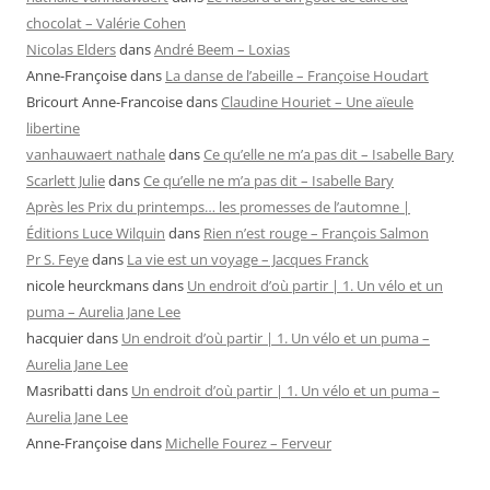
chocolat – Valérie Cohen
Nicolas Elders
dans
André Beem – Loxias
Anne-Françoise
dans
La danse de l’abeille – Françoise Houdart
Bricourt Anne-Francoise
dans
Claudine Houriet – Une aïeule
libertine
vanhauwaert nathale
dans
Ce qu’elle ne m’a pas dit – Isabelle Bary
Scarlett Julie
dans
Ce qu’elle ne m’a pas dit – Isabelle Bary
Après les Prix du printemps… les promesses de l’automne |
Éditions Luce Wilquin
dans
Rien n’est rouge – François Salmon
Pr S. Feye
dans
La vie est un voyage – Jacques Franck
nicole heurckmans
dans
Un endroit d’où partir | 1. Un vélo et un
puma – Aurelia Jane Lee
hacquier
dans
Un endroit d’où partir | 1. Un vélo et un puma –
Aurelia Jane Lee
Masribatti
dans
Un endroit d’où partir | 1. Un vélo et un puma –
Aurelia Jane Lee
Anne-Françoise
dans
Michelle Fourez – Ferveur