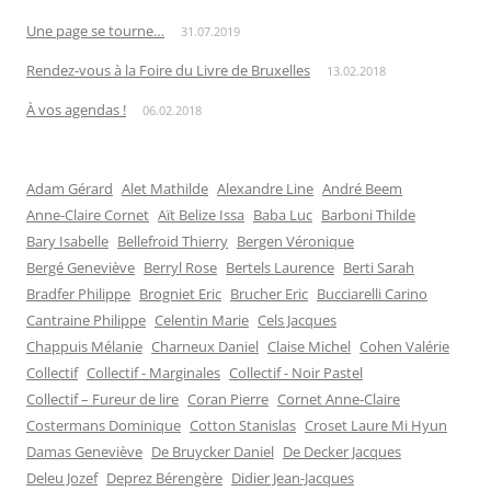
Une page se tourne…
31.07.2019
Rendez-vous à la Foire du Livre de Bruxelles
13.02.2018
À vos agendas !
06.02.2018
Adam Gérard
Alet Mathilde
Alexandre Line
André Beem
Anne-Claire Cornet
Aït Belize Issa
Baba Luc
Barboni Thilde
Bary Isabelle
Bellefroid Thierry
Bergen Véronique
Bergé Geneviève
Berryl Rose
Bertels Laurence
Berti Sarah
Bradfer Philippe
Brogniet Eric
Brucher Eric
Bucciarelli Carino
Cantraine Philippe
Celentin Marie
Cels Jacques
Chappuis Mélanie
Charneux Daniel
Claise Michel
Cohen Valérie
Collectif
Collectif - Marginales
Collectif - Noir Pastel
Collectif – Fureur de lire
Coran Pierre
Cornet Anne-Claire
Costermans Dominique
Cotton Stanislas
Croset Laure Mi Hyun
Damas Geneviève
De Bruycker Daniel
De Decker Jacques
Deleu Jozef
Deprez Bérengère
Didier Jean-Jacques