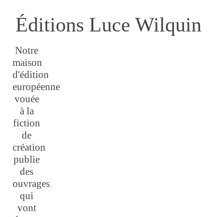
Éditions Luce Wilquin
Notre
maison
d'édition
européenne
vouée
à la
fiction
de
création
publie
des
ouvrages
qui
vont