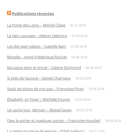
Publications récentes
La Porte des Lions – Michel Claise
05.12.2018
Le tiers sauvage – Aliénor Debrocq
07.09.2018
Les dix-sept valises – Isabelle Bary
07.09.2018
Miradie – Anne-Frédérique Rochat
08.08.2018
Ma place dans le circuit – Sabine Dormond
08.08.2018
Si près de l’aurore – Daniel Charneux
29.05.2018
Seuls les échos de nos pas – Françoise Pirart
29.05.2018
Élisabeth, en hiver – Michelle Fourez
23.04.2018
Un autre jour, demain – Abigail Seran
29.03.2018
Dieu le potier et quelques autres – Françoise Houdart
29.03.2018
La petite musique de Jeanne – Ethel Salducci
14.02.2018