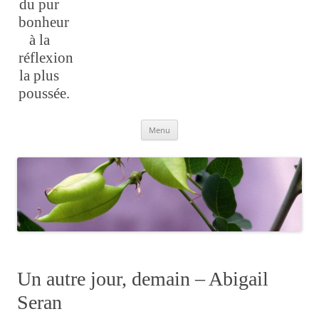
du pur
bonheur
à la
réflexion
la plus
poussée.
Aller
Menu
au
contenu
Un autre jour, demain – Abigail
Seran