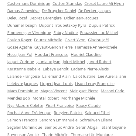
Costermans Dominique
Cotton Stanislas
Croset Laure Mi Hyun
Damas Geneviève
De Bruycker Daniel
De Decker Jacques
Deleu Jozef
Deprez Bérengère
Didier Jean-Jacques
Duhamel Joseph
Dupont Troubetzkoy Kyra
Dupuis Patrick
Emmenegger Véronique
Fabry Nadine
Fouassier Luc-Michel
Foulon Roger
Fourez Michelle
Givert Yvon
Glaziou Joël
Gosse Agathe
Guyaut-Genon Pierre
Hamesse Anne-Michèle
Hecq Jean-Pol
Houdart Françoise
Houriet Claudine
Jaquet Corinne
Jauniaux Jean
Joiret Michel
Junod Robert
Kerstenne Isabelle
Labaye Benoît
Ladame Pierre-Alexis
Lalande Françoise
Lallemand Alain
Lalot Justine
Lee Aurelia Jane
Lefèbvre Jacques
Lippert Jean-Louis
Lison-Leroy Françoise
Maes Dominique
Magos Vincent
Mainguet Pierre
Masoni Carlo
Mendes Bob
Montal Robert
Morhange Michèle
Nys-Mazure Colette
Pirart Françoise
Raucy Claude
Rochat Anne-Frédérique
Roegiers Patrick
Salducci Ethel
Salmon François
Sandron Emmanuèle
Schraûwen Liliane
Segalen Dominique
Sempoux André
Seran Abigail
Stahl Josyane
Stevenson Annick
Tharin Michèle
Thomassettie Monique