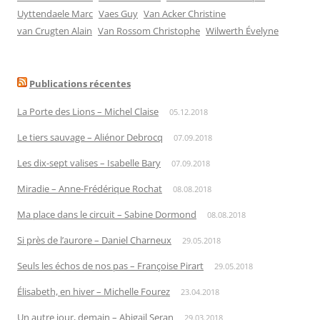
Uyttendaele Marc
Vaes Guy
Van Acker Christine
van Crugten Alain
Van Rossom Christophe
Wilwerth Évelyne
Publications récentes
La Porte des Lions – Michel Claise
05.12.2018
Le tiers sauvage – Aliénor Debrocq
07.09.2018
Les dix-sept valises – Isabelle Bary
07.09.2018
Miradie – Anne-Frédérique Rochat
08.08.2018
Ma place dans le circuit – Sabine Dormond
08.08.2018
Si près de l’aurore – Daniel Charneux
29.05.2018
Seuls les échos de nos pas – Françoise Pirart
29.05.2018
Élisabeth, en hiver – Michelle Fourez
23.04.2018
Un autre jour, demain – Abigail Seran
29.03.2018