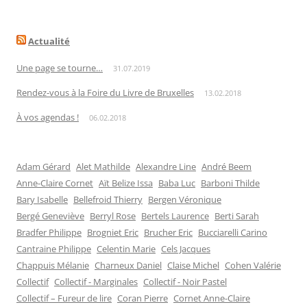
Actualité
Une page se tourne…
31.07.2019
Rendez-vous à la Foire du Livre de Bruxelles
13.02.2018
À vos agendas !
06.02.2018
Adam Gérard
Alet Mathilde
Alexandre Line
André Beem
Anne-Claire Cornet
Aït Belize Issa
Baba Luc
Barboni Thilde
Bary Isabelle
Bellefroid Thierry
Bergen Véronique
Bergé Geneviève
Berryl Rose
Bertels Laurence
Berti Sarah
Bradfer Philippe
Brogniet Eric
Brucher Eric
Bucciarelli Carino
Cantraine Philippe
Celentin Marie
Cels Jacques
Chappuis Mélanie
Charneux Daniel
Claise Michel
Cohen Valérie
Collectif
Collectif - Marginales
Collectif - Noir Pastel
Collectif – Fureur de lire
Coran Pierre
Cornet Anne-Claire