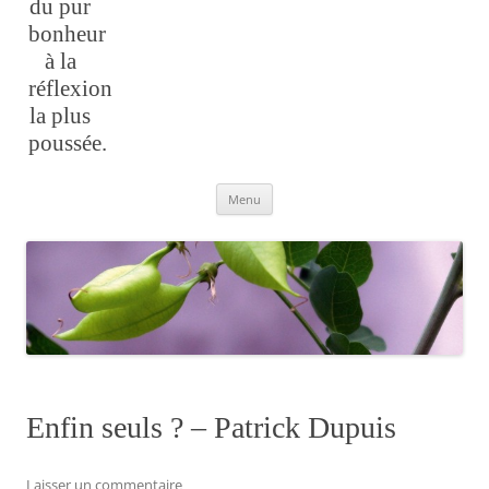
du pur
bonheur
à la
réflexion
la plus
poussée.
Aller
Menu
au
contenu
Enfin seuls ? – Patrick Dupuis
Laisser un commentaire