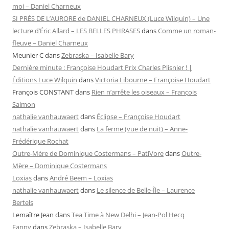
moi – Daniel Charneux
SI PRÈS DE L’AURORE de DANIEL CHARNEUX (Luce Wilquin) – Une
lecture d’Éric Allard – LES BELLES PHRASES
dans
Comme un roman-
fleuve – Daniel Charneux
Meunier C
dans
Zebraska – Isabelle Bary
Dernière minute : Françoise Houdart Prix Charles Plisnier ! |
Éditions Luce Wilquin
dans
Victoria Libourne – Françoise Houdart
François CONSTANT
dans
Rien n’arrête les oiseaux – François
Salmon
nathalie vanhauwaert
dans
Éclipse – Françoise Houdart
nathalie vanhauwaert
dans
La ferme (vue de nuit) – Anne-
Frédérique Rochat
Outre-Mère de Dominique Costermans – PatiVore
dans
Outre-
Mère – Dominique Costermans
Loxias
dans
André Beem – Loxias
nathalie vanhauwaert
dans
Le silence de Belle-Île – Laurence
Bertels
Lemaître Jean
dans
Tea Time à New Delhi – Jean-Pol Hecq
Fanny
dans
Zebraska – Isabelle Bary