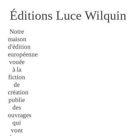
Éditions Luce Wilquin
Notre
maison
d'édition
européenne
vouée
à la
fiction
de
création
publie
des
ouvrages
qui
vont