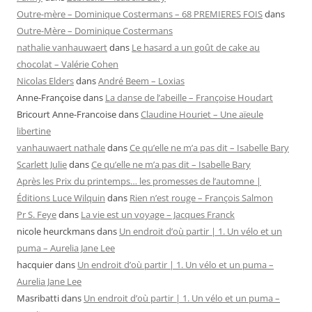
Outre-mère – Dominique Costermans – 68 PREMIERES FOIS
dans
Outre-Mère – Dominique Costermans
nathalie vanhauwaert
dans
Le hasard a un goût de cake au
chocolat – Valérie Cohen
Nicolas Elders
dans
André Beem – Loxias
Anne-Françoise
dans
La danse de l’abeille – Françoise Houdart
Bricourt Anne-Francoise
dans
Claudine Houriet – Une aïeule
libertine
vanhauwaert nathale
dans
Ce qu’elle ne m’a pas dit – Isabelle Bary
Scarlett Julie
dans
Ce qu’elle ne m’a pas dit – Isabelle Bary
Après les Prix du printemps… les promesses de l’automne |
Éditions Luce Wilquin
dans
Rien n’est rouge – François Salmon
Pr S. Feye
dans
La vie est un voyage – Jacques Franck
nicole heurckmans
dans
Un endroit d’où partir | 1. Un vélo et un
puma – Aurelia Jane Lee
hacquier
dans
Un endroit d’où partir | 1. Un vélo et un puma –
Aurelia Jane Lee
Masribatti
dans
Un endroit d’où partir | 1. Un vélo et un puma –