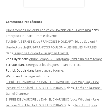
Commentaires récents
Quels romans lire lorsqu'on va en Slovénie ou au Costa Rica
dans
Françoise Houdart – L’amie slovène
TU SIGNAIS ERNST K. de FRANÇOISE HOUDART (Ed. du Sablon) /
Une lecture de JEAN-FRANÇOIS FOULON – LES BELLES PHRASES
dans
Françoise Houdart – Tu signais Ernst K.
Van Cuyck
dans
André Sempoux – Torquato, l’ami d’un autre temps
Yernaux
dans
Georges et les dragons – Jean-Pol Hecq
Patrick Dupuis
dans
Une page se tourne…
Wart
dans
Une page se tourne…
SI PRÈS DE L’AURORE de DANIEL CHARNEUX (Luce Wilquin) – Une
lecture d’Éric Allard – LES BELLES PHRASES
dans
Si près de l’aurore –
Daniel Charneux
SI PRÈS DE L’AURORE de DANIEL CHARNEUX (Luce Wilquin) – Une
lecture d’Éric Allard – LES BELLES PHRASES
dans
Trop lourd pour