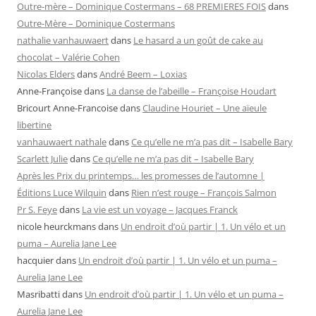
Outre-mère – Dominique Costermans – 68 PREMIERES FOIS
dans
Outre-Mère – Dominique Costermans
nathalie vanhauwaert
dans
Le hasard a un goût de cake au
chocolat – Valérie Cohen
Nicolas Elders
dans
André Beem – Loxias
Anne-Françoise
dans
La danse de l’abeille – Françoise Houdart
Bricourt Anne-Francoise
dans
Claudine Houriet – Une aïeule
libertine
vanhauwaert nathale
dans
Ce qu’elle ne m’a pas dit – Isabelle Bary
Scarlett Julie
dans
Ce qu’elle ne m’a pas dit – Isabelle Bary
Après les Prix du printemps… les promesses de l’automne |
Éditions Luce Wilquin
dans
Rien n’est rouge – François Salmon
Pr S. Feye
dans
La vie est un voyage – Jacques Franck
nicole heurckmans
dans
Un endroit d’où partir | 1. Un vélo et un
puma – Aurelia Jane Lee
hacquier
dans
Un endroit d’où partir | 1. Un vélo et un puma –
Aurelia Jane Lee
Masribatti
dans
Un endroit d’où partir | 1. Un vélo et un puma –
Aurelia Jane Lee