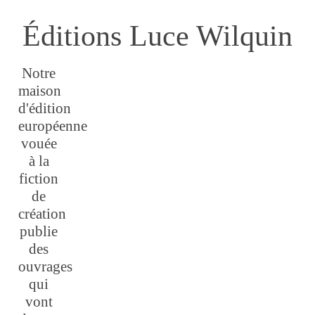
Éditions Luce Wilquin
Notre
maison
d'édition
européenne
vouée
à la
fiction
de
création
publie
des
ouvrages
qui
vont