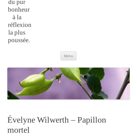
du pur
bonheur
à la
réflexion
la plus
poussée.
Aller
Menu
au
contenu
Évelyne Wilwerth – Papillon
mortel