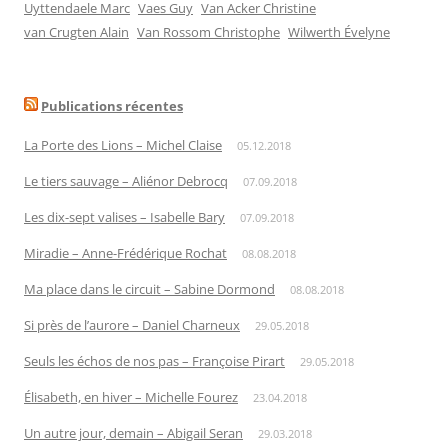
Uyttendaele Marc
Vaes Guy
Van Acker Christine
van Crugten Alain
Van Rossom Christophe
Wilwerth Évelyne
Publications récentes
La Porte des Lions – Michel Claise
05.12.2018
Le tiers sauvage – Aliénor Debrocq
07.09.2018
Les dix-sept valises – Isabelle Bary
07.09.2018
Miradie – Anne-Frédérique Rochat
08.08.2018
Ma place dans le circuit – Sabine Dormond
08.08.2018
Si près de l’aurore – Daniel Charneux
29.05.2018
Seuls les échos de nos pas – Françoise Pirart
29.05.2018
Élisabeth, en hiver – Michelle Fourez
23.04.2018
Un autre jour, demain – Abigail Seran
29.03.2018