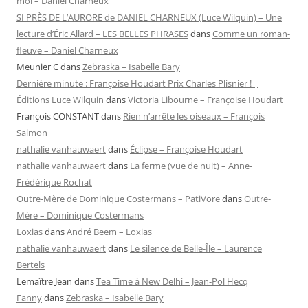
moi – Daniel Charneux
SI PRÈS DE L’AURORE de DANIEL CHARNEUX (Luce Wilquin) – Une
lecture d’Éric Allard – LES BELLES PHRASES
dans
Comme un roman-
fleuve – Daniel Charneux
Meunier C
dans
Zebraska – Isabelle Bary
Dernière minute : Françoise Houdart Prix Charles Plisnier ! |
Éditions Luce Wilquin
dans
Victoria Libourne – Françoise Houdart
François CONSTANT
dans
Rien n’arrête les oiseaux – François
Salmon
nathalie vanhauwaert
dans
Éclipse – Françoise Houdart
nathalie vanhauwaert
dans
La ferme (vue de nuit) – Anne-
Frédérique Rochat
Outre-Mère de Dominique Costermans – PatiVore
dans
Outre-
Mère – Dominique Costermans
Loxias
dans
André Beem – Loxias
nathalie vanhauwaert
dans
Le silence de Belle-Île – Laurence
Bertels
Lemaître Jean
dans
Tea Time à New Delhi – Jean-Pol Hecq
Fanny
dans
Zebraska – Isabelle Bary