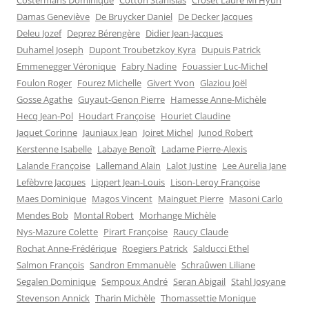
Costermans Dominique
Cotton Stanislas
Croset Laure Mi Hyun
Damas Geneviève
De Bruycker Daniel
De Decker Jacques
Deleu Jozef
Deprez Bérengère
Didier Jean-Jacques
Duhamel Joseph
Dupont Troubetzkoy Kyra
Dupuis Patrick
Emmenegger Véronique
Fabry Nadine
Fouassier Luc-Michel
Foulon Roger
Fourez Michelle
Givert Yvon
Glaziou Joël
Gosse Agathe
Guyaut-Genon Pierre
Hamesse Anne-Michèle
Hecq Jean-Pol
Houdart Françoise
Houriet Claudine
Jaquet Corinne
Jauniaux Jean
Joiret Michel
Junod Robert
Kerstenne Isabelle
Labaye Benoît
Ladame Pierre-Alexis
Lalande Françoise
Lallemand Alain
Lalot Justine
Lee Aurelia Jane
Lefèbvre Jacques
Lippert Jean-Louis
Lison-Leroy Françoise
Maes Dominique
Magos Vincent
Mainguet Pierre
Masoni Carlo
Mendes Bob
Montal Robert
Morhange Michèle
Nys-Mazure Colette
Pirart Françoise
Raucy Claude
Rochat Anne-Frédérique
Roegiers Patrick
Salducci Ethel
Salmon François
Sandron Emmanuèle
Schraûwen Liliane
Segalen Dominique
Sempoux André
Seran Abigail
Stahl Josyane
Stevenson Annick
Tharin Michèle
Thomassettie Monique