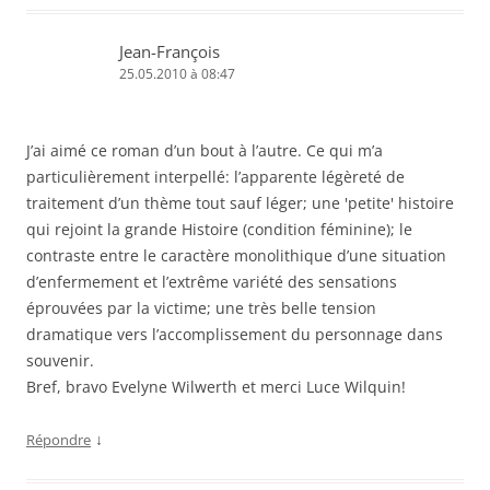
t
ê
ê
u
r
t
t
v
e
r
r
e
Jean-François
)
e
e
l
)
)
l
25.05.2010 à 08:47
e
f
e
n
ê
J’ai aimé ce roman d’un bout à l’autre. Ce qui m’a
t
r
particulièrement interpellé: l’apparente légèreté de
e
)
traitement d’un thème tout sauf léger; une 'petite' histoire
qui rejoint la grande Histoire (condition féminine); le
contraste entre le caractère monolithique d’une situation
d’enfermement et l’extrême variété des sensations
éprouvées par la victime; une très belle tension
dramatique vers l’accomplissement du personnage dans
souvenir.
Bref, bravo Evelyne Wilwerth et merci Luce Wilquin!
↓
Répondre