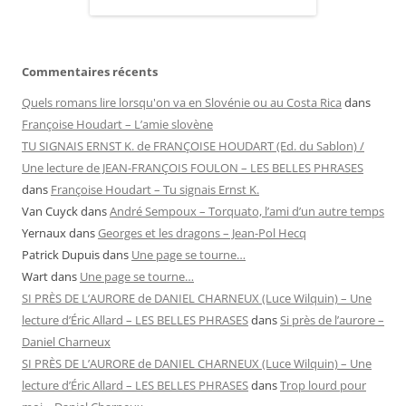
Commentaires récents
Quels romans lire lorsqu'on va en Slovénie ou au Costa Rica
dans
Françoise Houdart – L’amie slovène
TU SIGNAIS ERNST K. de FRANÇOISE HOUDART (Ed. du Sablon) /
Une lecture de JEAN-FRANÇOIS FOULON – LES BELLES PHRASES
dans
Françoise Houdart – Tu signais Ernst K.
Van Cuyck
dans
André Sempoux – Torquato, l’ami d’un autre temps
Yernaux
dans
Georges et les dragons – Jean-Pol Hecq
Patrick Dupuis
dans
Une page se tourne…
Wart
dans
Une page se tourne…
SI PRÈS DE L’AURORE de DANIEL CHARNEUX (Luce Wilquin) – Une
lecture d’Éric Allard – LES BELLES PHRASES
dans
Si près de l’aurore –
Daniel Charneux
SI PRÈS DE L’AURORE de DANIEL CHARNEUX (Luce Wilquin) – Une
lecture d’Éric Allard – LES BELLES PHRASES
dans
Trop lourd pour