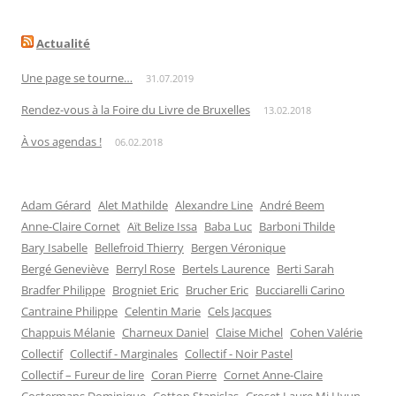
Actualité
Une page se tourne…
31.07.2019
Rendez-vous à la Foire du Livre de Bruxelles
13.02.2018
À vos agendas !
06.02.2018
Adam Gérard
Alet Mathilde
Alexandre Line
André Beem
Anne-Claire Cornet
Aït Belize Issa
Baba Luc
Barboni Thilde
Bary Isabelle
Bellefroid Thierry
Bergen Véronique
Bergé Geneviève
Berryl Rose
Bertels Laurence
Berti Sarah
Bradfer Philippe
Brogniet Eric
Brucher Eric
Bucciarelli Carino
Cantraine Philippe
Celentin Marie
Cels Jacques
Chappuis Mélanie
Charneux Daniel
Claise Michel
Cohen Valérie
Collectif
Collectif - Marginales
Collectif - Noir Pastel
Collectif – Fureur de lire
Coran Pierre
Cornet Anne-Claire