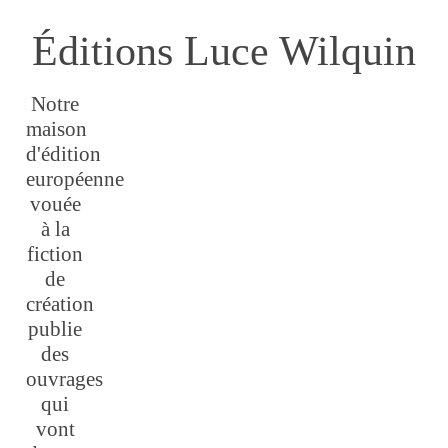
Éditions Luce Wilquin
Notre
maison
d'édition
européenne
vouée
à la
fiction
de
création
publie
des
ouvrages
qui
vont