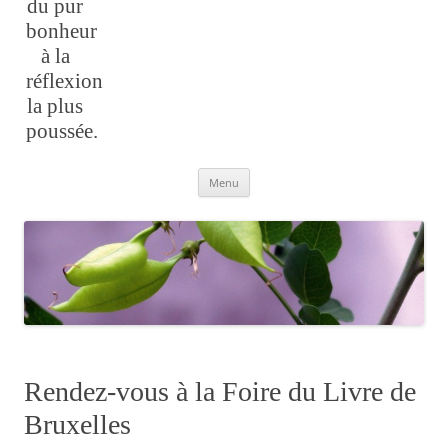
du pur
bonheur
à la
réflexion
la plus
poussée.
Aller
Menu
au
contenu
Rendez-vous à la Foire du Livre de
Bruxelles