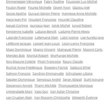
Emmenegger Véronique
Fabry Nadine
Fouassier Luc-Michel
Foulon Roger
Fourez Michelle
Givert Yvon
Glaziou Joël
Gosse Agathe
Guyaut-Genon Pierre
Hamesse Anne-Michèle
Hecq Jean-Pol
Houdart Françoise
Houriet Claudine
Jaquet Corinne
Jauniaux Jean
Joiret Michel
Junod Robert
Kerstenne Isabelle
Labaye Benoît
Ladame Pierre-Alexis
Lalande Françoise
Lallemand Alain
Lalot Justine
Lee Aurelia Jane
Lefèbvre Jacques
Lippert Jean-Louis
Lison-Leroy Françoise
Maes Dominique
Magos Vincent
Mainguet Pierre
Masoni Carlo
Mendes Bob
Montal Robert
Morhange Michèle
Nys-Mazure Colette
Pirart Françoise
Raucy Claude
Rochat Anne-Frédérique
Roegiers Patrick
Salducci Ethel
Salmon François
Sandron Emmanuèle
Schraûwen Liliane
Segalen Dominique
Sempoux André
Seran Abigail
Stahl Josyane
Stevenson Annick
Tharin Michèle
Thomassettie Monique
Uyttendaele Marc
Vaes Guy
Van Acker Christine
van Crugten Alain
Van Rossom Christophe
Wilwerth Évelyne