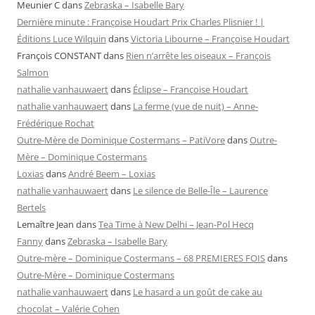
Meunier C
dans
Zebraska – Isabelle Bary
Dernière minute : Françoise Houdart Prix Charles Plisnier ! |
Éditions Luce Wilquin
dans
Victoria Libourne – Françoise Houdart
François CONSTANT
dans
Rien n’arrête les oiseaux – François
Salmon
nathalie vanhauwaert
dans
Éclipse – Françoise Houdart
nathalie vanhauwaert
dans
La ferme (vue de nuit) – Anne-
Frédérique Rochat
Outre-Mère de Dominique Costermans – PatiVore
dans
Outre-
Mère – Dominique Costermans
Loxias
dans
André Beem – Loxias
nathalie vanhauwaert
dans
Le silence de Belle-Île – Laurence
Bertels
Lemaître Jean
dans
Tea Time à New Delhi – Jean-Pol Hecq
Fanny
dans
Zebraska – Isabelle Bary
Outre-mère – Dominique Costermans – 68 PREMIERES FOIS
dans
Outre-Mère – Dominique Costermans
nathalie vanhauwaert
dans
Le hasard a un goût de cake au
chocolat – Valérie Cohen