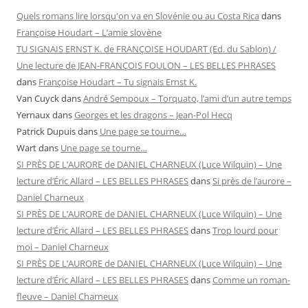
Quels romans lire lorsqu'on va en Slovénie ou au Costa Rica
dans
Françoise Houdart – L’amie slovène
TU SIGNAIS ERNST K. de FRANÇOISE HOUDART (Ed. du Sablon) /
Une lecture de JEAN-FRANÇOIS FOULON – LES BELLES PHRASES
dans
Françoise Houdart – Tu signais Ernst K.
Van Cuyck
dans
André Sempoux – Torquato, l’ami d’un autre temps
Yernaux
dans
Georges et les dragons – Jean-Pol Hecq
Patrick Dupuis
dans
Une page se tourne…
Wart
dans
Une page se tourne…
SI PRÈS DE L’AURORE de DANIEL CHARNEUX (Luce Wilquin) – Une
lecture d’Éric Allard – LES BELLES PHRASES
dans
Si près de l’aurore –
Daniel Charneux
SI PRÈS DE L’AURORE de DANIEL CHARNEUX (Luce Wilquin) – Une
lecture d’Éric Allard – LES BELLES PHRASES
dans
Trop lourd pour
moi – Daniel Charneux
SI PRÈS DE L’AURORE de DANIEL CHARNEUX (Luce Wilquin) – Une
lecture d’Éric Allard – LES BELLES PHRASES
dans
Comme un roman-
fleuve – Daniel Charneux