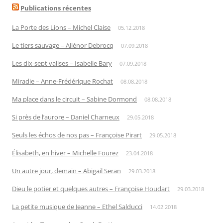
Publications récentes
La Porte des Lions – Michel Claise
05.12.2018
Le tiers sauvage – Aliénor Debrocq
07.09.2018
Les dix-sept valises – Isabelle Bary
07.09.2018
Miradie – Anne-Frédérique Rochat
08.08.2018
Ma place dans le circuit – Sabine Dormond
08.08.2018
Si près de l’aurore – Daniel Charneux
29.05.2018
Seuls les échos de nos pas – Françoise Pirart
29.05.2018
Élisabeth, en hiver – Michelle Fourez
23.04.2018
Un autre jour, demain – Abigail Seran
29.03.2018
Dieu le potier et quelques autres – Françoise Houdart
29.03.2018
La petite musique de Jeanne – Ethel Salducci
14.02.2018