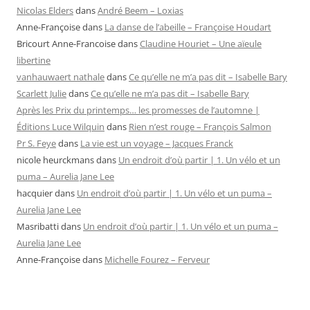
Nicolas Elders
dans
André Beem – Loxias
Anne-Françoise
dans
La danse de l’abeille – Françoise Houdart
Bricourt Anne-Francoise
dans
Claudine Houriet – Une aïeule
libertine
vanhauwaert nathale
dans
Ce qu’elle ne m’a pas dit – Isabelle Bary
Scarlett Julie
dans
Ce qu’elle ne m’a pas dit – Isabelle Bary
Après les Prix du printemps… les promesses de l’automne |
Éditions Luce Wilquin
dans
Rien n’est rouge – François Salmon
Pr S. Feye
dans
La vie est un voyage – Jacques Franck
nicole heurckmans
dans
Un endroit d’où partir | 1. Un vélo et un
puma – Aurelia Jane Lee
hacquier
dans
Un endroit d’où partir | 1. Un vélo et un puma –
Aurelia Jane Lee
Masribatti
dans
Un endroit d’où partir | 1. Un vélo et un puma –
Aurelia Jane Lee
Anne-Françoise
dans
Michelle Fourez – Ferveur