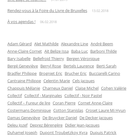
Rendez-vous à la Foire du Livre de Bruxelles
13.02.2018
À vos agendas !
06.02.2018
Adam Gérard
Alet Mathilde
Alexandre Line
André Beem
Anne-Claire Cornet
Aït Belize Issa
Baba Luc
Barboni Thilde
Bary Isabelle
Bellefroid Thierry
Bergen Véronique
Bergé Geneviève
Berryl Rose
Bertels Laurence
Berti Sarah
Bradfer Philippe
Brogniet Eric
Brucher Eric
Bucciarelli Carino
Cantraine Philippe
Celentin Marie
Cels Jacques
Chappuis Mélanie
Charneux Daniel
Claise Michel
Cohen Valérie
Collectif
Collectif - Marginales
Collectif - Noir Pastel
Collectif – Fureur de lire
Coran Pierre
Cornet Anne-Claire
Costermans Dominique
Cotton Stanislas
Croset Laure Mi Hyun
Damas Geneviève
De Bruycker Daniel
De Decker Jacques
Deleu Jozef
Deprez Bérengère
Didier Jean-Jacques
Duhamel Joseph
Dupont Troubetzkoy Kyra
Dupuis Patrick