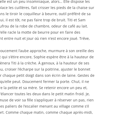
 elle est un peu insomniaque, alors… Elle dispose les
place les cuillères, fait crisser les pieds de la chaise sur
ans le tiroir le coquilleur à beurre, outil préféré de sa
ui, il est tôt, ne pas faire trop de bruit. Titi et Sam
oufrou de la robe de chambre, odeur de café au lait.
u’elle racle la motte de beurre pour en faire des
 entre nuit et jour où rien n’est encore joué. Trêve,
 Doucement l’aube approche, murmure à son oreille des
 qui s’étire encore, Sophie espère être à la hauteur de
mènera Titi à la crèche. À genoux, à la hauteur de ses
, croiser l’écharpe sur la poitrine, ajuster le bonnet
ser chaque petit doigt dans son écrin de laine. Gestes de
qu’elle peut. Doucement fermer la porte. Chut, il ne
e la petite et sa mère. Se retenir encore un peu et,
’élancer toutes les deux dans le petit matin froid. Je,
use de voir sa fille s’appliquer à réserver un pas, rien
es paliers de l’escalier menant au village comme s’il
e mort. Comme chaque matin, comme chaque après-midi,