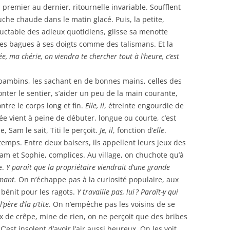
 premier au dernier, ritournelle invariable. Soufflent
che chaude dans le matin glacé. Puis, la petite,
uctable des adieux quotidiens, glisse sa menotte
les bagues à ses doigts comme des talismans. Et la
, ma chérie, on viendra te chercher tout à l’heure, c’est
s bambins, les sachant en de bonnes mains, celles des
ter le sentier, s’aider un peu de la main courante,
ntre le corps long et fin.
Elle, il
, étreinte engourdie de
ée vient à peine de débuter, longue ou courte, c’est
 Sam le sait, Titi le perçoit.
Je, il
, fonction d’
elle
.
 temps. Entre deux baisers, ils appellent leurs jeux des
 Sam et Sophie, complices. Au village, on chuchote qu’à
e.
Y paraît que la propriétaire viendrait d’une grande
amant.
On n’échappe pas à la curiosité populaire, aux
 bénit pour les ragots.
Y travaille pas, lui ? Paraît-y qui
’père d’la p’tite.
On n’empêche pas les voisins de se
ux de crêpe, mine de rien, on ne perçoit que des bribes
’est insolent d’avoir l’air aussi heureux. On les voit