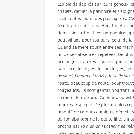
Les plaids dépliés sur leurs genoux, e
chalets, défiler la patinoire et s’éloig
ravit la plus jeune des passagères. C’
à se lover contre eux. Hue, fouette coch
dans l’obscurité et les lampadaires q
petit village pour toujours, celui de la
Quand sa mère sourit entre ses mèches
fin de ses absences répétées. De plus
prolongés, d’autres espaces que le pe
familière, les loges de concierges, les
de souci, Madame Kniazky. Je veille sur la
route, beaucoup de route, pour trouve
rougeauds. Ils sont gentils pourtant, m
sa mère. Et de Sam. D’ailleurs, où est S
tendres. Espiègle. De plus en plus rég
modulé de retours ambigus, déploie s
où l’on abandonne la petite fille. D’ins
prochains :
Ta maman reviendra en même
retrouvaient pas leur nid ? Ils sont d