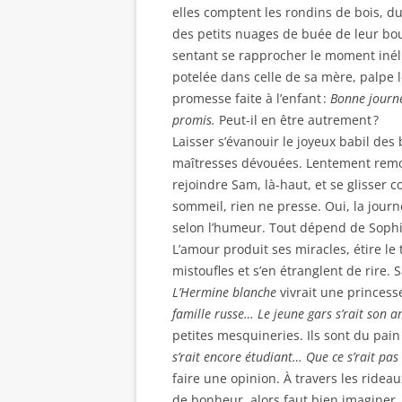
elles comptent les rondins de bois, du
des petits nuages de buée de leur bou
sentant se rapprocher le moment inél
potelée dans celle de sa mère, palpe 
promesse faite à l’enfant :
Bonne journée
promis.
Peut-il en être autrement ?
Laisser s’évanouir le joyeux babil de
maîtresses dévouées. Lentement remon
rejoindre Sam, là-haut, et se glisser co
sommeil, rien ne presse. Oui, la journ
selon l’humeur. Tout dépend de Sophie,
L’amour produit ses miracles, étire le
mistoufles et s’en étranglent de rire.
L’Hermine blanche
vivrait une princess
famille russe… Le jeune gars s’rait son 
petites mesquineries. Ils sont du pain
s’rait encore étudiant… Que ce s’rait pas l
faire une opinion. À travers les ridea
de bonheur, alors faut bien imaginer. C