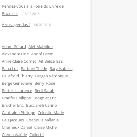
Rendez-vous à la Foire du Livre de
Bruxelles
13.02.2018
À vos agendas !
06.02.2018
Adam Gérard
Alet Mathilde
Alexandre Line
André Beem
Anne-Claire Cornet
Aït Belize Issa
Baba Luc
Barboni Thilde
Bary Isabelle
Bellefroid Thierry
Bergen Véronique
Bergé Geneviève
Berryl Rose
Bertels Laurence
Berti Sarah
Bradfer Philippe
Brogniet Eric
Brucher Eric
Bucciarelli Carino
Cantraine Philippe
Celentin Marie
Cels Jacques
Chappuis Mélanie
Charneux Daniel
Claise Michel
Cohen Valérie
Collectif