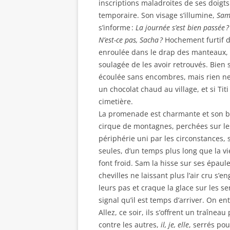
inscriptions maladroites de ses doigts
temporaire. Son visage s’illumine,
Sam
s’informe :
La journée s’est bien passée ?
N’est-ce pas, Sacha ?
Hochement furtif de
enroulée dans le drap des manteaux, e
soulagée de les avoir retrouvés. Bien s
écoulée sans encombres, mais rien ne 
un chocolat chaud au village, et si Ti
cimetière.
La promenade est charmante et son but
cirque de montagnes, perchées sur les
périphérie uni par les circonstances, 
seules, d’un temps plus long que la vie
font froid. Sam la hisse sur ses épau
chevilles ne laissant plus l’air cru s’
leurs pas et craque la glace sur les s
signal qu’il est temps d’arriver. On e
Allez, ce soir, ils s’offrent un traîne
contre les autres,
il, je, elle
, serrés po