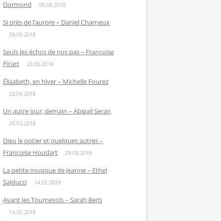
Dormond
08.08.2018
Si près de l’aurore – Daniel Charneux
29.05.2018
Seuls les échos de nos pas – Françoise
Pirart
29.05.2018
Élisabeth, en hiver – Michelle Fourez
23.04.2018
Un autre jour, demain – Abigail Seran
29.03.2018
Dieu le potier et quelques autres –
Françoise Houdart
29.03.2018
La petite musique de Jeanne – Ethel
Salducci
14.02.2018
Avant les Tournesols – Sarah Berti
14.02.2018