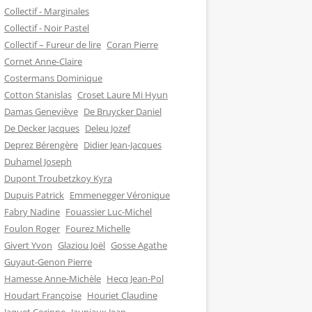
Collectif - Marginales
Collectif - Noir Pastel
Collectif – Fureur de lire
Coran Pierre
Cornet Anne-Claire
Costermans Dominique
Cotton Stanislas
Croset Laure Mi Hyun
Damas Geneviève
De Bruycker Daniel
De Decker Jacques
Deleu Jozef
Deprez Bérengère
Didier Jean-Jacques
Duhamel Joseph
Dupont Troubetzkoy Kyra
Dupuis Patrick
Emmenegger Véronique
Fabry Nadine
Fouassier Luc-Michel
Foulon Roger
Fourez Michelle
Givert Yvon
Glaziou Joël
Gosse Agathe
Guyaut-Genon Pierre
Hamesse Anne-Michèle
Hecq Jean-Pol
Houdart Françoise
Houriet Claudine