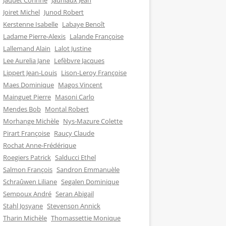
Jaquet Corinne
Jauniaux Jean
Joiret Michel
Junod Robert
Kerstenne Isabelle
Labaye Benoît
Ladame Pierre-Alexis
Lalande Françoise
Lallemand Alain
Lalot Justine
Lee Aurelia Jane
Lefèbvre Jacques
Lippert Jean-Louis
Lison-Leroy Françoise
Maes Dominique
Magos Vincent
Mainguet Pierre
Masoni Carlo
Mendes Bob
Montal Robert
Morhange Michèle
Nys-Mazure Colette
Pirart Françoise
Raucy Claude
Rochat Anne-Frédérique
Roegiers Patrick
Salducci Ethel
Salmon François
Sandron Emmanuèle
Schraûwen Liliane
Segalen Dominique
Sempoux André
Seran Abigail
Stahl Josyane
Stevenson Annick
Tharin Michèle
Thomassettie Monique