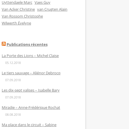
Uyttendaele Marc
Vaes Guy
Van Acker Christine
van Crugten Alain
Van Rossom Christophe
Wilwerth Évelyne
Publications récentes
La Porte des Lions – Michel Claise
05.12.2018
Le tiers sauvage – Aliénor Debrocq
07.09.2018
Les dix-sept valises – Isabelle Bary
07.09.2018
Miradie – Anne-Frédérique Rochat
08.08.2018
Ma place dans le circuit – Sabine