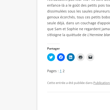
enfance-là a le goût des petits pois t
dissimulées sous les saules pleureurs,
genoux écorchés, tous ces petits bobos 
seule déjà, dans un couchage d’appoi
que Sam et Sophie ne regardent jamai
s’éloigne la quiétude de
L’Hermine bla
Partager
C
C
C
C
C
l
l
l
l
l
i
i
i
i
i
q
q
q
q
q
u
u
u
u
u
Pages :
1
2
e
e
e
e
e
z
z
z
r
r
p
p
p
p
p
o
o
o
o
o
Cette entrée a été publiée dans
Publication
u
u
u
u
u
r
r
r
r
r
p
p
p
i
e
a
a
a
m
n
r
r
r
p
v
t
t
t
r
o
a
a
a
i
y
g
g
g
m
e