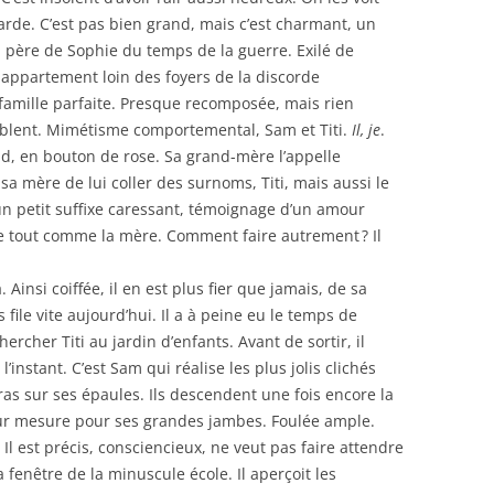
rde. C’est pas bien grand, mais c’est charmant, un
 père de Sophie du temps de la guerre. Exilé de
it appartement loin des foyers de la discorde
 famille parfaite. Presque recomposée, mais rien
semblent. Mimétisme comportemental, Sam et Titi.
Il, je
.
d, en bouton de rose. Sa grand-mère l’appelle
sa mère de lui coller des surnoms, Titi, mais aussi le
 petit suffixe caressant, témoignage d’un amour
ite tout comme la mère. Comment faire autrement ? Il
 Ainsi coiffée, il en est plus fier que jamais, de sa
file vite aujourd’hui. Il a à peine eu le temps de
chercher Titi au jardin d’enfants. Avant de sortir, il
’instant. C’est Sam qui réalise les plus jolis clichés
 bras sur ses épaules. Ils descendent une fois encore la
sur mesure pour ses grandes jambes. Foulée ample.
Il est précis, consciencieux, ne veut pas faire attendre
la fenêtre de la minuscule école. Il aperçoit les