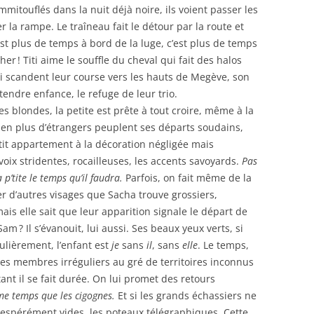
mmitouflés dans la nuit déjà noire, ils voient passer les
ner la rampe. Le traîneau fait le détour par la route et
est plus de temps à bord de la luge, c’est plus de temps
er ! Titi aime le souffle du cheval qui fait des halos
ui scandent leur course vers les hauts de Megève, son
 tendre enfance, le refuge de leur trio.
 blondes, la petite est prête à tout croire, même à la
 en plus d’étrangers peuplent ses départs soudains,
tit appartement à la décoration négligée mais
 voix stridentes, rocailleuses, les accents savoyards.
Pas
 p’tite le temps qu’il faudra.
Parfois, on fait même de la
r d’autres visages que Sacha trouve grossiers,
ais elle sait que leur apparition signale le départ de
am ? Il s’évanouit, lui aussi. Ses beaux yeux verts, si
ulièrement, l’enfant est
je
sans
il
, sans
elle
. Le temps,
es membres irréguliers au gré de territoires inconnus
tant il se fait durée. On lui promet des retours
 temps que les cigognes.
Et si les grands échassiers ne
ésespérément vides, les poteaux télégraphiques. Cette