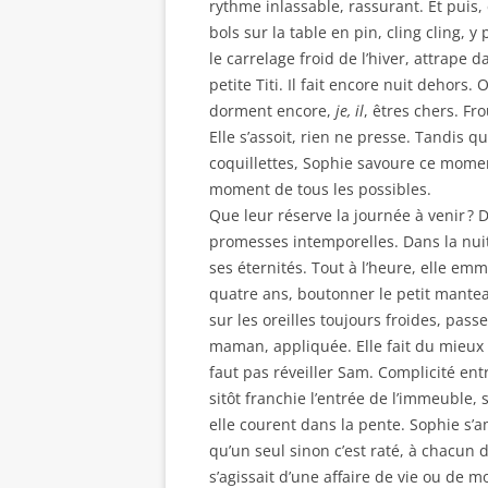
rythme inlassable, rassurant. Et puis,
bols sur la table en pin, cling cling, y 
le carrelage froid de l’hiver, attrape d
petite Titi. Il fait encore nuit dehors. O
dorment encore,
je, il
, êtres chers. Fr
Elle s’assoit, rien ne presse. Tandis q
coquillettes, Sophie savoure ce moment
moment de tous les possibles.
Que leur réserve la journée à venir ?
promesses intemporelles. Dans la nuit
ses éternités. Tout à l’heure, elle em
quatre ans, boutonner le petit manteau
sur les oreilles toujours froides, pas
maman, appliquée. Elle fait du mieux 
faut pas réveiller Sam. Complicité entr
sitôt franchie l’entrée de l’immeuble, s
elle courent dans la pente. Sophie s’am
qu’un seul sinon c’est raté, à chacun d
s’agissait d’une affaire de vie ou d