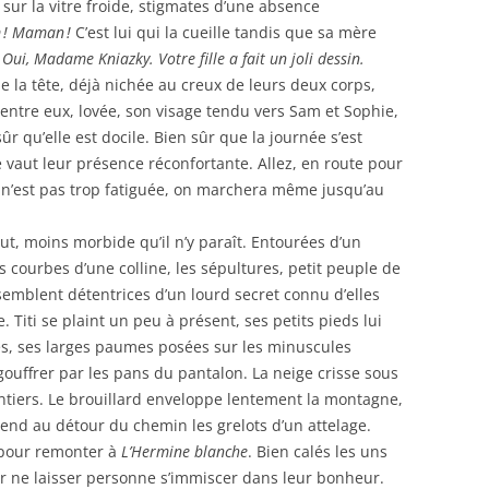
 sur la vitre froide, stigmates d’une absence
 ! Maman !
C’est lui qui la cueille tandis que sa mère
 Oui, Madame Kniazky. Votre fille a fait un joli dessin.
 la tête, déjà nichée au creux de leurs deux corps,
ntre eux, lovée, son visage tendu vers Sam et Sophie,
ûr qu’elle est docile. Bien sûr que la journée s’est
vaut leur présence réconfortante. Allez, en route pour
ti n’est pas trop fatiguée, on marchera même jusqu’au
, moins morbide qu’il n’y paraît. Entourées d’un
 courbes d’une colline, les sépultures, petit peuple de
semblent détentrices d’un lourd secret connu d’elles
. Titi se plaint un peu à présent, ses petits pieds lui
les, ses larges paumes posées sur les minuscules
engouffrer par les pans du pantalon. La neige crisse sous
entiers. Le brouillard enveloppe lentement la montagne,
ntend au détour du chemin les grelots d’un attelage.
au pour remonter à
L’Hermine blanche
. Bien calés les uns
ur ne laisser personne s’immiscer dans leur bonheur.