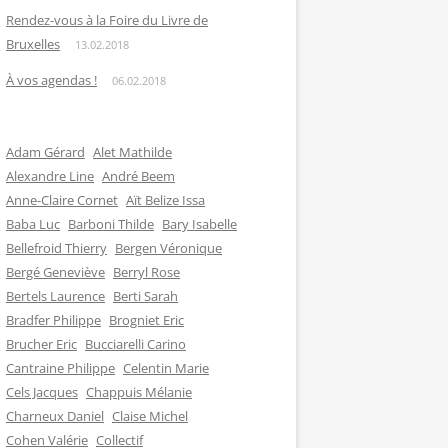
Rendez-vous à la Foire du Livre de
Bruxelles
13.02.2018
À vos agendas !
06.02.2018
Adam Gérard
Alet Mathilde
Alexandre Line
André Beem
Anne-Claire Cornet
Aït Belize Issa
Baba Luc
Barboni Thilde
Bary Isabelle
Bellefroid Thierry
Bergen Véronique
Bergé Geneviève
Berryl Rose
Bertels Laurence
Berti Sarah
Bradfer Philippe
Brogniet Eric
Brucher Eric
Bucciarelli Carino
Cantraine Philippe
Celentin Marie
Cels Jacques
Chappuis Mélanie
Charneux Daniel
Claise Michel
Cohen Valérie
Collectif