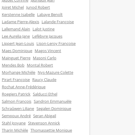
Jaquet Corinne
Jauniaux Jean
Joiret Michel
Junod Robert
Kerstenne Isabelle
Labaye Benoît
Ladame Pierre-Alexis
Lalande Françoise
Lallemand Alain
Lalot Justine
Lee Aurelia Jane
Lefèbvre Jacques
Lippert Jean-Louis
Lison-Leroy Françoise
Maes Dominique
Magos Vincent
Mainguet Pierre
Masoni Carlo
Mendes Bob
Montal Robert
Morhange Michèle
Nys-Mazure Colette
Pirart Françoise
Raucy Claude
Rochat Anne-Frédérique
Roegiers Patrick
Salducci Ethel
Salmon François
Sandron Emmanuèle
Schraûwen Liliane
Segalen Dominique
Sempoux André
Seran Abigail
Stahl Josyane
Stevenson Annick
Tharin Michèle
Thomassettie Monique