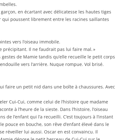
ombelles.
tit garçon, en écartant avec délicatesse les hautes tiges
or qui poussent librement entre les racines saillantes
intes vers l’oiseau immobile.
récipitant. Il ne faudrait pas lui faire mal. »
s gestes de Mamie tandis qu’elle recueille le petit corps
endouille vers l’arrière. Nuque rompue. Vol brisé.
ui faire un petit nid dans une boîte à chaussures. Avec
appeler Cui-Cui, comme celui de l’histoire que madame
raconte à l’heure de la sieste. Dans l’histoire, l’oiseau
 de l’enfant qui l’a recueilli. C’est toujours à l’instant
, le pouce en bouche, son rêve d’enfant élevé dans le
va se réveiller lui aussi. Oscar en est convaincu. Il
i Mamie dépose le petit berceau de Cui-Cui sur le