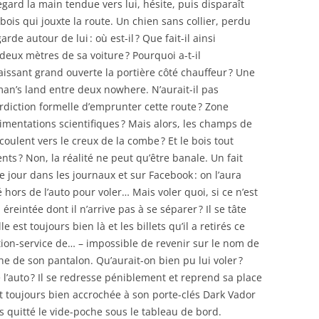
ard la main tendue vers lui, hésite, puis disparaît
ois qui jouxte la route. Un chien sans collier, perdu
de autour de lui : où est-il ? Que fait-il ainsi
 deux mètres de sa voiture ? Pourquoi a-t-il
issant grand ouverte la portière côté chauffeur ? Une
man’s land entre deux nowhere. N’aurait-il pas
diction formelle d’emprunter cette route ? Zone
rimentations scientifiques ? Mais alors, les champs de
oulent vers le creux de la combe ? Et le bois tout
nts ? Non, la réalité ne peut qu’être banale. Un fait
 jour dans les journaux et sur Facebook : on l’aura
hors de l’auto pour voler… Mais voler quoi, si ce n’est
 éreintée dont il n’arrive pas à se séparer ? Il se tâte
e est toujours bien là et les billets qu’il a retirés ce
ion-service de… – impossible de revenir sur le nom de
he de son pantalon. Qu’aurait-on bien pu lui voler ?
 l’auto ? Il se redresse péniblement et reprend sa place
est toujours bien accrochée à son porte-clés Dark Vador
s quitté le vide-poche sous le tableau de bord.