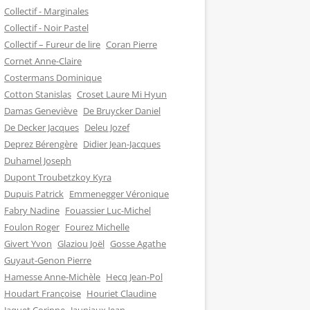
Collectif - Marginales
Collectif - Noir Pastel
Collectif – Fureur de lire
Coran Pierre
Cornet Anne-Claire
Costermans Dominique
Cotton Stanislas
Croset Laure Mi Hyun
Damas Geneviève
De Bruycker Daniel
De Decker Jacques
Deleu Jozef
Deprez Bérengère
Didier Jean-Jacques
Duhamel Joseph
Dupont Troubetzkoy Kyra
Dupuis Patrick
Emmenegger Véronique
Fabry Nadine
Fouassier Luc-Michel
Foulon Roger
Fourez Michelle
Givert Yvon
Glaziou Joël
Gosse Agathe
Guyaut-Genon Pierre
Hamesse Anne-Michèle
Hecq Jean-Pol
Houdart Françoise
Houriet Claudine