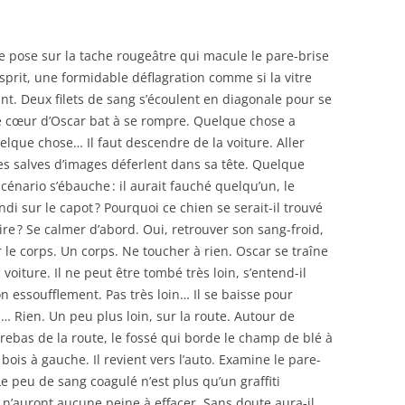
 se pose sur la tache rougeâtre qui macule le pare-brise
sprit, une formidable déflagration comme si la vitre
ant. Deux filets de sang s’écoulent en diagonale pour se
Le cœur d’Oscar bat à se rompre. Quelque chose a
uelque chose… Il faut descendre de la voiture. Aller
Des salves d’images déferlent dans sa tête. Quelque
cénario s’ébauche : il aurait fauché quelqu’un, le
di sur le capot ? Pourquoi ce chien se serait-il trouvé
ire ? Se calmer d’abord. Oui, retrouver son sang-froid,
r le corps. Un corps. Ne toucher à rien. Oscar se traîne
 voiture. Il ne peut être tombé très loin, s’entend-il
n essoufflement. Pas très loin… Il se baisse pour
… Rien. Un peu plus loin, sur la route. Autour de
ontrebas de la route, le fossé qui borde le champ de blé à
 bois à gauche. Il revient vers l’auto. Examine le pare-
 Le peu de sang coagulé n’est plus qu’un graffiti
 n’auront aucune peine à effacer. Sans doute aura-il