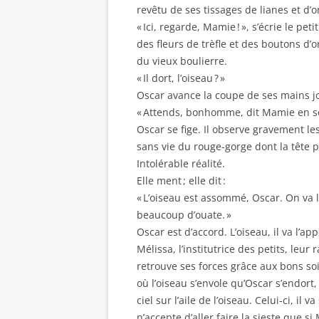
revêtu de ses tissages de lianes et d’
« Ici, regarde, Mamie ! », s’écrie le pe
des fleurs de trèfle et des boutons d’
du vieux boulierre.
« Il dort, l’oiseau ? »
Oscar avance la coupe de ses mains jo
« Attends, bonhomme, dit Mamie en se p
Oscar se fige. Il observe gravement le
sans vie du rouge-gorge dont la tête p
Intolérable réalité.
Elle ment ; elle dit :
« L’oiseau est assommé, Oscar. On va l
beaucoup d’ouate. »
Oscar est d’accord. L’oiseau, il va l’
Mélissa, l’institutrice des petits, leur 
retrouve ses forces grâce aux bons soins
où l’oiseau s’envole qu’Oscar s’endort
ciel sur l’aile de l’oiseau. Celui-ci, il 
n’accepte d’aller faire la sieste que s