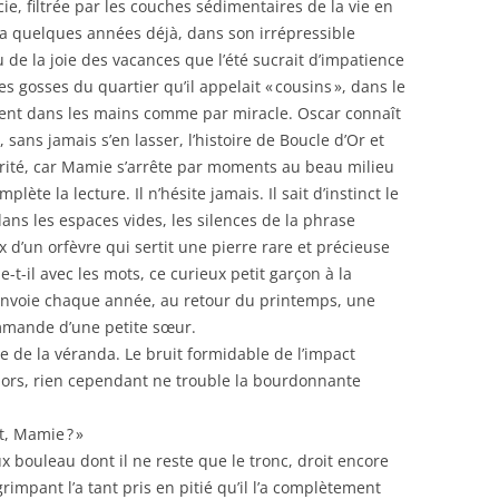
e, filtrée par les couches sédimentaires de la vie en
y a quelques années déjà, dans son irrépressible
eu de la joie des vacances que l’été sucrait d’impatience
es gosses du quartier qu’il appelait « cousins », dans le
aient dans les mains comme par miracle. Oscar connaît
, sans jamais s’en lasser, l’histoire de Boucle d’Or et
vérité, car Mamie s’arrête par moments au beau milieu
plète la lecture. Il n’hésite jamais. Il sait d’instinct le
dans les espaces vides, les silences de la phrase
ux d’un orfèvre qui sertit une pierre rare et précieuse
e-t-il avec les mots, ce curieux petit garçon à la
envoie chaque année, au retour du printemps, une
ommande d’une petite sœur.
e de la véranda. Le bruit formidable de l’impact
hors, rien cependant ne trouble la bourdonnante
it, Mamie ? »
ux bouleau dont il ne reste que le tronc, droit encore
rimpant l’a tant pris en pitié qu’il l’a complètement