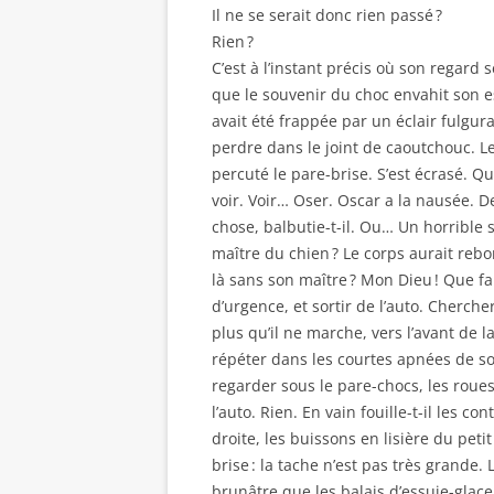
Il ne se serait donc rien passé ?
Rien ?
C’est à l’instant précis où son regard
que le souvenir du choc envahit son e
avait été frappée par un éclair fulgur
perdre dans le joint de caoutchouc. 
percuté le pare-brise. S’est écrasé. Q
voir. Voir… Oser. Oscar a la nausée. 
chose, balbutie-t-il. Ou… Un horrible s
maître du chien ? Le corps aurait rebon
là sans son maître ? Mon Dieu ! Que fa
d’urgence, et sortir de l’auto. Cherche
plus qu’il ne marche, vers l’avant de la
répéter dans les courtes apnées de so
regarder sous le pare-chocs, les roues
l’auto. Rien. En vain fouille-t-il les c
droite, les buissons en lisière du petit
brise : la tache n’est pas très grande.
brunâtre que les balais d’essuie-glace