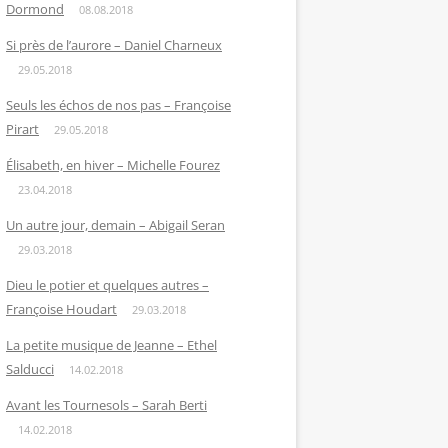
Dormond
08.08.2018
Si près de l’aurore – Daniel Charneux
29.05.2018
Seuls les échos de nos pas – Françoise
Pirart
29.05.2018
Élisabeth, en hiver – Michelle Fourez
23.04.2018
Un autre jour, demain – Abigail Seran
29.03.2018
Dieu le potier et quelques autres –
Françoise Houdart
29.03.2018
La petite musique de Jeanne – Ethel
Salducci
14.02.2018
Avant les Tournesols – Sarah Berti
14.02.2018