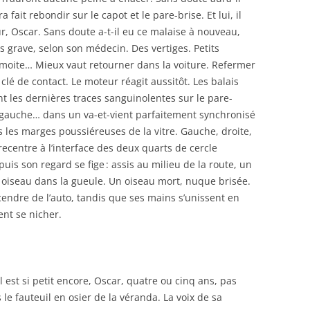
fait rebondir sur le capot et le pare-brise. Et lui, il
r, Oscar. Sans doute a-t-il eu ce malaise à nouveau,
 grave, selon son médecin. Des vertiges. Petits
 moite… Mieux vaut retourner dans la voiture. Refermer
 clé de contact. Le moteur réagit aussitôt. Les balais
 les dernières traces sanguinolentes sur le pare-
e, gauche… dans un va-et-vient parfaitement synchronisé
s les marges poussiéreuses de la vitre. Gauche, droite,
ecentre à l’interface des deux quarts de cercle
uis son regard se fige : assis au milieu de la route, un
un oiseau dans la gueule. Un oiseau mort, nuque brisée.
ndre de l’auto, tandis que ses mains s’unissent en
ent se nicher.
Il est si petit encore, Oscar, quatre ou cinq ans, pas
 le fauteuil en osier de la véranda. La voix de sa