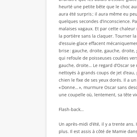
heurté une petite bête que le choc aura 
aura été surpris ; il aura même eu peu
quelques secondes d’inconscience. Pas
malaises vagaux. Et par cette chaleur
la portière sans la claquer. Tourner la
d’essuie-glace effacent mécaniquement
brise : gauche, droite, gauche, droit
qui refoule de poisseuses coulées ver
gauche, droite… Le regard d’Oscar se r
nettoyés à grands coups de jet d’eau, p
chien le fixe de ses yeux dorés. Il a 
« Donne… », murmure Oscar sans desce
une coupelle où, lentement, sa tête vi
Flash-back…
Un après-midi d’été, il y a trente ans. 
plus. Il est assis à côté de Mamie dans