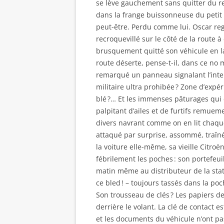
se lève gauchement sans quitter du reg
dans la frange buissonneuse du petit b
peut-être. Perdu comme lui. Oscar regar
recroquevillé sur le côté de la route à
brusquement quitté son véhicule en la
route déserte, pense-t-il, dans ce no 
remarqué un panneau signalant l’inter
militaire ultra prohibée ? Zone d’expé
blé ?… Et les immenses pâturages qui c
palpitant d’ailes et de furtifs remueme
divers navrant comme on en lit chaque
attaqué par surprise, assommé, traîné 
la voiture elle-même, sa vieille Citroën
fébrilement les poches : son portefeuill
matin même au distributeur de la stat
ce bled ! – toujours tassés dans la poc
Son trousseau de clés ? Les papiers de
derrière le volant. La clé de contact 
et les documents du véhicule n’ont pa