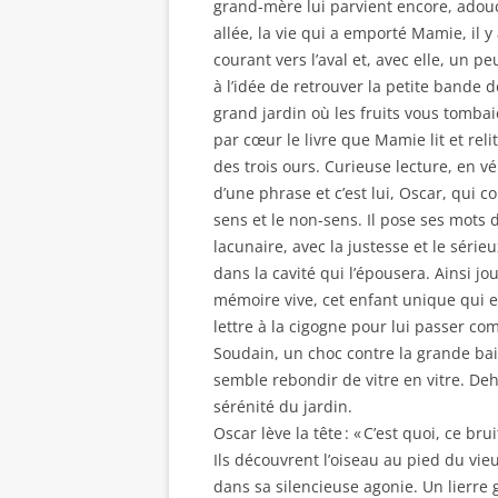
grand-mère lui parvient encore, adouci
allée, la vie qui a emporté Mamie, il 
courant vers l’aval et, avec elle, un p
à l’idée de retrouver la petite bande d
grand jardin où les fruits vous tomb
par cœur le livre que Mamie lit et relit
des trois ours. Curieuse lecture, en 
d’une phrase et c’est lui, Oscar, qui com
sens et le non-sens. Il pose ses mots 
lacunaire, avec la justesse et le série
dans la cavité qui l’épousera. Ainsi jou
mémoire vive, cet enfant unique qui 
lettre à la cigogne pour lui passer c
Soudain, un choc contre la grande bai
semble rebondir de vitre en vitre. De
sérénité du jardin.
Oscar lève la tête : « C’est quoi, ce bru
Ils découvrent l’oiseau au pied du vie
dans sa silencieuse agonie. Un lierre g