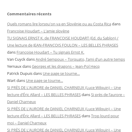
Commentaires récents
Quels romans lire lorsqu'on va en Slovénie ou au Costa Rica
dans
Françoise Houdart – L’amie slovène
TU SIGNAIS ERNST K. de FRANÇOISE HOUDART (Ed. du Sablon) /
Une lecture de JEAN-FRANÇOIS FOULON – LES BELLES PHRASES
dans
Françoise Houdart – Tu signais Ernst K.
Van Cuyck
dans
André Sempoux – Torquato, l’ami d’un autre temps
Yernaux
dans
Georges et les dragons – Jean-Pol Hecq
Patrick Dupuis
dans
Une page se tourne…
Wart
dans
Une page se tourne…
SI PRÈS DE L’AURORE de DANIEL CHARNEUX (Luce Wilquin) – Une
lecture d’Éric Allard – LES BELLES PHRASES
dans
Si près de l’aurore –
Daniel Charneux
SI PRÈS DE L’AURORE de DANIEL CHARNEUX (Luce Wilquin) – Une
lecture d’Éric Allard – LES BELLES PHRASES
dans
Trop lourd pour
moi – Daniel Charneux
SI PRÈS DE L’AURORE de DANIEL CHARNEUX (Luce Wilquin) – Une