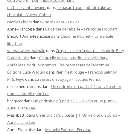
Outre-Mère – Dominique Costermans
nathalie vanhauwaert
dans
Le hasard a un goût de cake au
chocolat – Valérie Cohen
Nicolas Elders
dans
André Beem – Loxias
Anne-Françoise
dans
La danse de l’abeille – Françoise Houdart
Bricourt Anne-Francoise
dans
Claudine Houriet – Une aïeule
libertine
vanhauwaert nathale
dans
Ce qu’elle ne m’a pas dit – Isabelle Bary
Scarlett Julie
dans
Ce qu’elle ne m’a pas dit – Isabelle Bary
Après les Prix du printemps… les promesses de l’automne |
Éditions Luce Wilquin
dans
Rien n’est rouge – François Salmon
Pr S. Feye
dans
La vie est un voyage – Jacques Franck
nicole heurckmans
dans
Un endroit d’où partir | 1. Un vélo et un
puma – Aurelia Jane Lee
hacquier
dans
Un endroit d’où partir | 1. Un vélo et un puma –
Aurelia Jane Lee
Masribatti
dans
Un endroit d’où partir | 1. Un vélo et un puma –
Aurelia Jane Lee
Anne-Françoise
dans
Michelle Fourez – Ferveur