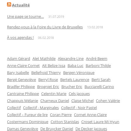
Actualité
Une page se tourne…
31.07.2019
Rendez-vous à la Foire du Livre de Bruxelles
13.02.2018
À vos agendas !
06.02.2018
Adam Gérard
Alet Mathilde
Alexandre Line
André Beem
Anne-Claire Cornet
Aït Belize Issa
Baba Luc
Barboni Thilde
Bary Isabelle
Bellefroid Thierry
Bergen Véronique
Bergé Geneviève
Berryl Rose
Bertels Laurence
Berti Sarah
Bradfer Philippe
Brogniet Eric
Brucher Eric
Bucciarelli Carino
Cantraine Philippe
Celentin Marie
Cels Jacques
Chappuis Mélanie
Charneux Daniel
Claise Michel
Cohen Valérie
Collectif
Collectif - Marginales
Collectif - Noir Pastel
Collectif – Fureur de lire
Coran Pierre
Cornet Anne-Claire
Costermans Dominique
Cotton Stanislas
Croset Laure Mi Hyun
Damas Geneviève
De Bruycker Daniel
De Decker Jacques