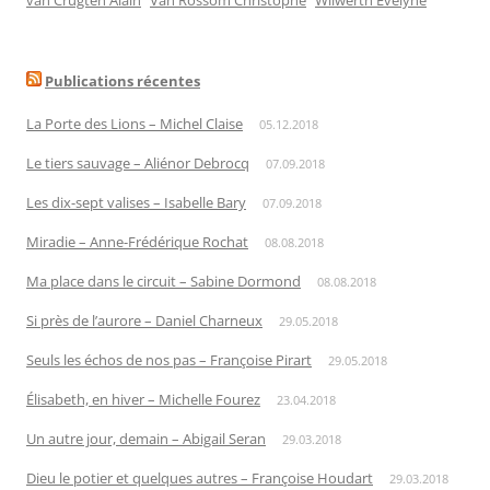
van Crugten Alain
Van Rossom Christophe
Wilwerth Évelyne
Publications récentes
La Porte des Lions – Michel Claise
05.12.2018
Le tiers sauvage – Aliénor Debrocq
07.09.2018
Les dix-sept valises – Isabelle Bary
07.09.2018
Miradie – Anne-Frédérique Rochat
08.08.2018
Ma place dans le circuit – Sabine Dormond
08.08.2018
Si près de l’aurore – Daniel Charneux
29.05.2018
Seuls les échos de nos pas – Françoise Pirart
29.05.2018
Élisabeth, en hiver – Michelle Fourez
23.04.2018
Un autre jour, demain – Abigail Seran
29.03.2018
Dieu le potier et quelques autres – Françoise Houdart
29.03.2018