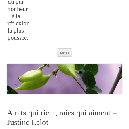
du pur
bonheur
à la
réflexion
la plus
poussée.
Aller
Menu
au
contenu
À rats qui rient, raies qui aiment –
Justine Lalot