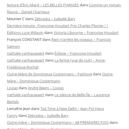
lecture d’Éric Allard – LES BELLES PHRASES
dans
Comme un roman-
fleuve – Daniel Charneux
Meunier C
dans
Zebraska – Isabelle Bary
Dernière minute : Françoise Houdart Prix Charles Plisnier ! |
Éditions Luce Wilquin
dans
Victoria Libourne – Françoise Houdart
François CONSTANT
dans
Rien n’arrête les oiseaux – François
Salmon
nathalie vanhauwaert
dans
Éclipse – Françoise Houdart
nathalie vanhauwaert
dans
La ferme (vue de nuit) – Anne-
Frédérique Rochat
Outre-Mère de Dominique Costermans – PatiVore
dans
Outre-
Mère – Dominique Costermans
Loxias
dans
André Beem – Loxias
nathalie vanhauwaert
dans
Le silence de Belle-Île – Laurence
Bertels
Lemaître Jean
dans
Tea Time à New Delhi – Jean-Pol Hecq
Fanny
dans
Zebraska – Isabelle Bary
Outre-mère – Dominique Costermans – 68 PREMIERES FOIS
dans