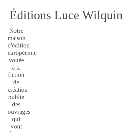
Éditions Luce Wilquin
Notre
maison
d'édition
européenne
vouée
à la
fiction
de
création
publie
des
ouvrages
qui
vont