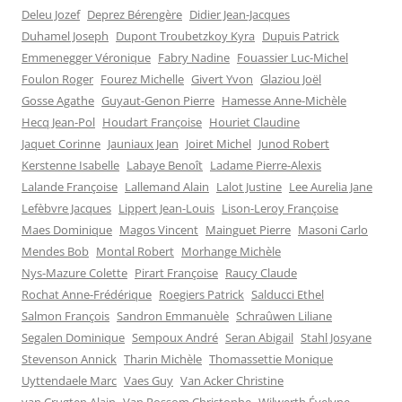
Deleu Jozef
Deprez Bérengère
Didier Jean-Jacques
Duhamel Joseph
Dupont Troubetzkoy Kyra
Dupuis Patrick
Emmenegger Véronique
Fabry Nadine
Fouassier Luc-Michel
Foulon Roger
Fourez Michelle
Givert Yvon
Glaziou Joël
Gosse Agathe
Guyaut-Genon Pierre
Hamesse Anne-Michèle
Hecq Jean-Pol
Houdart Françoise
Houriet Claudine
Jaquet Corinne
Jauniaux Jean
Joiret Michel
Junod Robert
Kerstenne Isabelle
Labaye Benoît
Ladame Pierre-Alexis
Lalande Françoise
Lallemand Alain
Lalot Justine
Lee Aurelia Jane
Lefèbvre Jacques
Lippert Jean-Louis
Lison-Leroy Françoise
Maes Dominique
Magos Vincent
Mainguet Pierre
Masoni Carlo
Mendes Bob
Montal Robert
Morhange Michèle
Nys-Mazure Colette
Pirart Françoise
Raucy Claude
Rochat Anne-Frédérique
Roegiers Patrick
Salducci Ethel
Salmon François
Sandron Emmanuèle
Schraûwen Liliane
Segalen Dominique
Sempoux André
Seran Abigail
Stahl Josyane
Stevenson Annick
Tharin Michèle
Thomassettie Monique
Uyttendaele Marc
Vaes Guy
Van Acker Christine