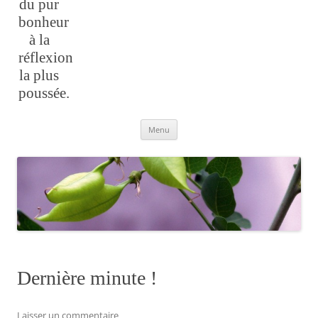
du pur
bonheur
à la
réflexion
la plus
poussée.
Aller
Menu
au
contenu
Dernière minute !
Laisser un commentaire