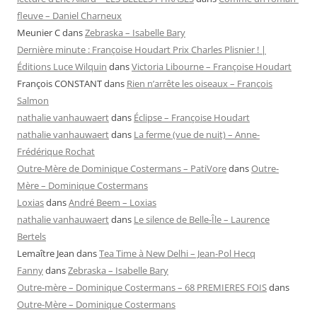
fleuve – Daniel Charneux
Meunier C
dans
Zebraska – Isabelle Bary
Dernière minute : Françoise Houdart Prix Charles Plisnier ! |
Éditions Luce Wilquin
dans
Victoria Libourne – Françoise Houdart
François CONSTANT
dans
Rien n’arrête les oiseaux – François
Salmon
nathalie vanhauwaert
dans
Éclipse – Françoise Houdart
nathalie vanhauwaert
dans
La ferme (vue de nuit) – Anne-
Frédérique Rochat
Outre-Mère de Dominique Costermans – PatiVore
dans
Outre-
Mère – Dominique Costermans
Loxias
dans
André Beem – Loxias
nathalie vanhauwaert
dans
Le silence de Belle-Île – Laurence
Bertels
Lemaître Jean
dans
Tea Time à New Delhi – Jean-Pol Hecq
Fanny
dans
Zebraska – Isabelle Bary
Outre-mère – Dominique Costermans – 68 PREMIERES FOIS
dans
Outre-Mère – Dominique Costermans