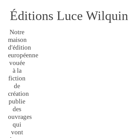
Éditions Luce Wilquin
Notre
maison
d'édition
européenne
vouée
à la
fiction
de
création
publie
des
ouvrages
qui
vont