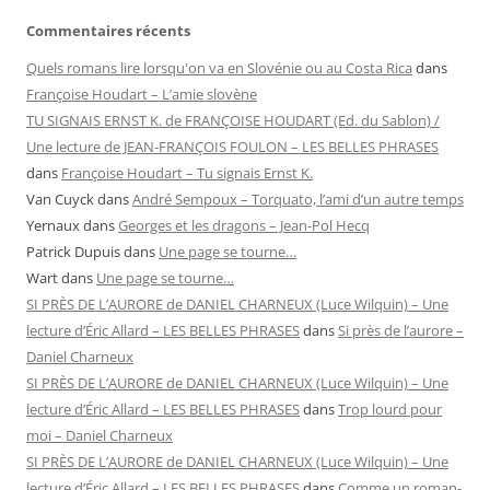
Commentaires récents
Quels romans lire lorsqu'on va en Slovénie ou au Costa Rica
dans
Françoise Houdart – L’amie slovène
TU SIGNAIS ERNST K. de FRANÇOISE HOUDART (Ed. du Sablon) /
Une lecture de JEAN-FRANÇOIS FOULON – LES BELLES PHRASES
dans
Françoise Houdart – Tu signais Ernst K.
Van Cuyck
dans
André Sempoux – Torquato, l’ami d’un autre temps
Yernaux
dans
Georges et les dragons – Jean-Pol Hecq
Patrick Dupuis
dans
Une page se tourne…
Wart
dans
Une page se tourne…
SI PRÈS DE L’AURORE de DANIEL CHARNEUX (Luce Wilquin) – Une
lecture d’Éric Allard – LES BELLES PHRASES
dans
Si près de l’aurore –
Daniel Charneux
SI PRÈS DE L’AURORE de DANIEL CHARNEUX (Luce Wilquin) – Une
lecture d’Éric Allard – LES BELLES PHRASES
dans
Trop lourd pour
moi – Daniel Charneux
SI PRÈS DE L’AURORE de DANIEL CHARNEUX (Luce Wilquin) – Une
lecture d’Éric Allard – LES BELLES PHRASES
dans
Comme un roman-