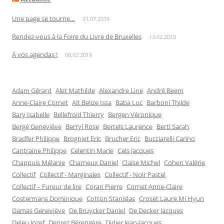
Une page se tourne…
31.07.2019
Rendez-vous à la Foire du Livre de Bruxelles
13.02.2018
À vos agendas !
06.02.2018
Adam Gérard
Alet Mathilde
Alexandre Line
André Beem
Anne-Claire Cornet
Aït Belize Issa
Baba Luc
Barboni Thilde
Bary Isabelle
Bellefroid Thierry
Bergen Véronique
Bergé Geneviève
Berryl Rose
Bertels Laurence
Berti Sarah
Bradfer Philippe
Brogniet Eric
Brucher Eric
Bucciarelli Carino
Cantraine Philippe
Celentin Marie
Cels Jacques
Chappuis Mélanie
Charneux Daniel
Claise Michel
Cohen Valérie
Collectif
Collectif - Marginales
Collectif - Noir Pastel
Collectif – Fureur de lire
Coran Pierre
Cornet Anne-Claire
Costermans Dominique
Cotton Stanislas
Croset Laure Mi Hyun
Damas Geneviève
De Bruycker Daniel
De Decker Jacques
Deleu Jozef
Deprez Bérengère
Didier Jean-Jacques