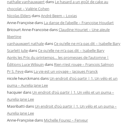
nathalie vanhauwaert
dans
Le hasard a un goût de cake au
chocolat – Valérie Cohen
Nicolas Elders
dans
André Beem – Loxias
Anne-Françoise
dans
La danse de l’abeille – Françoise Houdart
Bricourt Anne-Francoise
dans
Claudine Houriet – Une aïeule
libertine
vanhauwaert nathale
dans
Ce qu’elle ne m’a pas dit – Isabelle Bary
Scarlett Julie
dans
Ce qu’elle ne m’a pas dit – Isabelle Bary
Après les Prix du printemps… les promesses de l’automne |
Éditions Luce Wilquin
dans
Rien n’est rouge – François Salmon
Pr S. Feye
dans
La vie est un voyage – Jacques Franck
nicole heurckmans
dans
Un endroit d’où partir | 1. Un vélo et un
puma – Aurelia Jane Lee
hacquier
dans
Un endroit d’où partir | 1. Un vélo et un puma –
Aurelia Jane Lee
Masribatti
dans
Un endroit d’où partir | 1. Un vélo et un puma –
Aurelia Jane Lee
Anne-Françoise
dans
Michelle Fourez – Ferveur