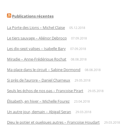
Publications récentes
La Porte des Lions – Michel Claise
05.12.2018
Le tiers sauvage – Aliénor Debrocq
07.09.2018
Les dix-sept valises – Isabelle Bary
07.09.2018
Miradie – Anne-Frédérique Rochat
08.08.2018
Ma place dans le circuit – Sabine Dormond
08.08.2018
Si près de l’aurore – Daniel Charneux
29.05.2018
Seuls les échos de nos pas – Françoise Pirart
29.05.2018
Élisabeth, en hiver – Michelle Fourez
23.04.2018
Un autre jour, demain – Abigail Seran
29.03.2018
Dieu le potier et quelques autres – Françoise Houdart
29.03.2018