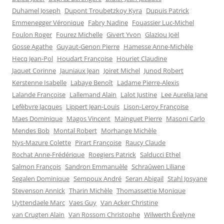
Duhamel Joseph
Dupont Troubetzkoy Kyra
Dupuis Patrick
Emmenegger Véronique
Fabry Nadine
Fouassier Luc-Michel
Foulon Roger
Fourez Michelle
Givert Yvon
Glaziou Joël
Gosse Agathe
Guyaut-Genon Pierre
Hamesse Anne-Michèle
Hecq Jean-Pol
Houdart Françoise
Houriet Claudine
Jaquet Corinne
Jauniaux Jean
Joiret Michel
Junod Robert
Kerstenne Isabelle
Labaye Benoît
Ladame Pierre-Alexis
Lalande Françoise
Lallemand Alain
Lalot Justine
Lee Aurelia Jane
Lefèbvre Jacques
Lippert Jean-Louis
Lison-Leroy Françoise
Maes Dominique
Magos Vincent
Mainguet Pierre
Masoni Carlo
Mendes Bob
Montal Robert
Morhange Michèle
Nys-Mazure Colette
Pirart Françoise
Raucy Claude
Rochat Anne-Frédérique
Roegiers Patrick
Salducci Ethel
Salmon François
Sandron Emmanuèle
Schraûwen Liliane
Segalen Dominique
Sempoux André
Seran Abigail
Stahl Josyane
Stevenson Annick
Tharin Michèle
Thomassettie Monique
Uyttendaele Marc
Vaes Guy
Van Acker Christine
van Crugten Alain
Van Rossom Christophe
Wilwerth Évelyne