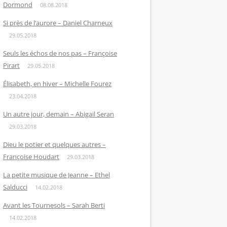
Dormond
08.08.2018
Si près de l’aurore – Daniel Charneux
29.05.2018
Seuls les échos de nos pas – Françoise
Pirart
29.05.2018
Élisabeth, en hiver – Michelle Fourez
23.04.2018
Un autre jour, demain – Abigail Seran
29.03.2018
Dieu le potier et quelques autres –
Françoise Houdart
29.03.2018
La petite musique de Jeanne – Ethel
Salducci
14.02.2018
Avant les Tournesols – Sarah Berti
14.02.2018