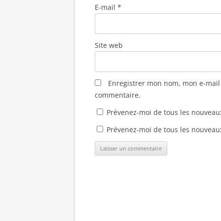
n
e
e
n
E-mail
*
ê
n
n
o
t
ê
ê
u
r
t
t
v
e
r
r
e
)
e
e
l
)
)
l
Site web
e
f
e
n
ê
t
Enregistrer mon nom, mon e-mail 
r
e
commentaire.
)
Prévenez-moi de tous les nouveau
Prévenez-moi de tous les nouveaux 