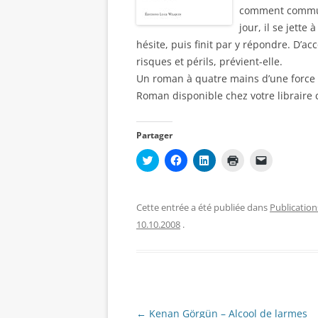
comment commun
jour, il se jette 
hésite, puis finit par y répondre. D’a
risques et périls, prévient-elle.
Un roman à quatre mains d’une force 
Roman disponible chez votre librair
Partager
C
C
C
C
C
l
l
l
l
l
i
i
i
i
i
q
q
q
q
q
u
u
u
u
u
e
e
e
e
e
Cette entrée a été publiée dans
Publication
z
z
z
r
r
p
p
p
p
p
10.10.2008
.
o
o
o
o
o
u
u
u
u
u
r
r
r
r
r
p
p
p
i
e
a
a
a
m
n
r
r
r
p
v
t
t
t
r
o
a
a
a
i
y
g
g
g
m
e
Navigation
←
Kenan Görgün – Alcool de larmes
e
e
e
e
r