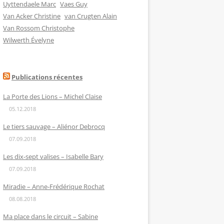
Uyttendaele Marc
Vaes Guy
Van Acker Christine
van Crugten Alain
Van Rossom Christophe
Wilwerth Évelyne
Publications récentes
La Porte des Lions – Michel Claise
05.12.2018
Le tiers sauvage – Aliénor Debrocq
07.09.2018
Les dix-sept valises – Isabelle Bary
07.09.2018
Miradie – Anne-Frédérique Rochat
08.08.2018
Ma place dans le circuit – Sabine