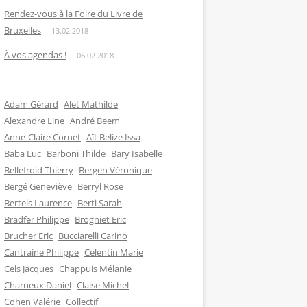
Rendez-vous à la Foire du Livre de
Bruxelles
13.02.2018
À vos agendas !
06.02.2018
Adam Gérard
Alet Mathilde
Alexandre Line
André Beem
Anne-Claire Cornet
Aït Belize Issa
Baba Luc
Barboni Thilde
Bary Isabelle
Bellefroid Thierry
Bergen Véronique
Bergé Geneviève
Berryl Rose
Bertels Laurence
Berti Sarah
Bradfer Philippe
Brogniet Eric
Brucher Eric
Bucciarelli Carino
Cantraine Philippe
Celentin Marie
Cels Jacques
Chappuis Mélanie
Charneux Daniel
Claise Michel
Cohen Valérie
Collectif