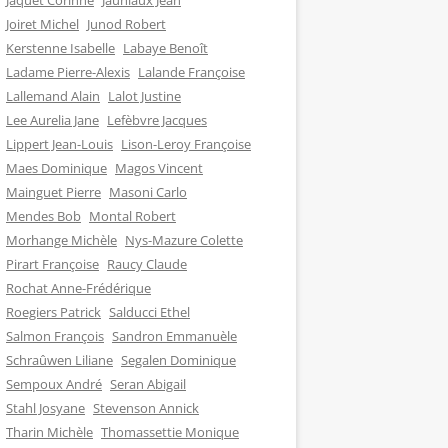
Jaquet Corinne
Jauniaux Jean
Joiret Michel
Junod Robert
Kerstenne Isabelle
Labaye Benoît
Ladame Pierre-Alexis
Lalande Françoise
Lallemand Alain
Lalot Justine
Lee Aurelia Jane
Lefèbvre Jacques
Lippert Jean-Louis
Lison-Leroy Françoise
Maes Dominique
Magos Vincent
Mainguet Pierre
Masoni Carlo
Mendes Bob
Montal Robert
Morhange Michèle
Nys-Mazure Colette
Pirart Françoise
Raucy Claude
Rochat Anne-Frédérique
Roegiers Patrick
Salducci Ethel
Salmon François
Sandron Emmanuèle
Schraûwen Liliane
Segalen Dominique
Sempoux André
Seran Abigail
Stahl Josyane
Stevenson Annick
Tharin Michèle
Thomassettie Monique