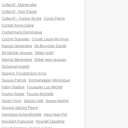
Collectif - Marginales
Collectif - Noir Pastel
Collectif – Fureur de lire
Coran Pierre
Cornet Anne-Claire
Costermans Dominique
Cotton Stanislas
Croset Laure Mi Hyun
Damas Geneviève
De Bruycker Daniel
De Decker Jacques
Deleu Jozef
Deprez Bérengère
Didier Jean-Jacques
Duhamel Joseph
Dupont Troubetzkoy Kyra
Dupuis Patrick
Emmenegger Véronique
Fabry Nadine
Fouassier Luc-Michel
Foulon Roger
Fourez Michelle
Givert Yvon
Glaziou Joël
Gosse Agathe
Guyaut-Genon Pierre
Hamesse Anne-Michèle
Hecq Jean-Pol
Houdart Françoise
Houriet Claudine