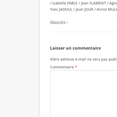
f
/ Isabelle FABLE / Jean FLAMENT / A
e
n
Yves JADOUL / Jean JOUR / Annie MUL
ê
t
r
e
↓
Répondre
)
Laisser un commentaire
Votre adresse e-mail ne sera pas publ
Commentaire
*