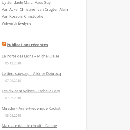
Uyttendaele Marc
Vaes Guy
Van Acker Christine
van Crugten Alain
Van Rossom Christophe
Wilwerth Évelyne
Publications récentes
La Porte des Lions – Michel Claise
05.12.2018
Le tiers sauvage – Aliénor Debrocq
07.09.2018
Les dix-sept valises – Isabelle Bary
07.09.2018
Miradie – Anne-Frédérique Rochat
08.08.2018
Ma place dans le circuit – Sabine