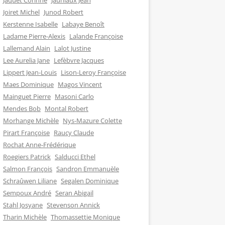
Jaquet Corinne
Jauniaux Jean
Joiret Michel
Junod Robert
Kerstenne Isabelle
Labaye Benoît
Ladame Pierre-Alexis
Lalande Françoise
Lallemand Alain
Lalot Justine
Lee Aurelia Jane
Lefèbvre Jacques
Lippert Jean-Louis
Lison-Leroy Françoise
Maes Dominique
Magos Vincent
Mainguet Pierre
Masoni Carlo
Mendes Bob
Montal Robert
Morhange Michèle
Nys-Mazure Colette
Pirart Françoise
Raucy Claude
Rochat Anne-Frédérique
Roegiers Patrick
Salducci Ethel
Salmon François
Sandron Emmanuèle
Schraûwen Liliane
Segalen Dominique
Sempoux André
Seran Abigail
Stahl Josyane
Stevenson Annick
Tharin Michèle
Thomassettie Monique