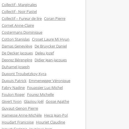
Collectif - Marginales
Collectif - Noir Pastel
Collectif – Fureur de lire
Coran Pierre
Cornet Anne-Claire
Costermans Dominique
Cotton Stanislas
Croset Laure Mi Hyun
Damas Geneviève
De Bruycker Daniel
De Decker Jacques
Deleu Jozef
Deprez Bérengère
Didier Jean-Jacques
Duhamel Joseph
Dupont Troubetzkoy Kyra
Dupuis Patrick
Emmenegger Véronique
Fabry Nadine
Fouassier Luc-Michel
Foulon Roger
Fourez Michelle
Givert Yvon
Glaziou Joël
Gosse Agathe
Guyaut-Genon Pierre
Hamesse Anne-Michèle
Hecq Jean-Pol
Houdart Françoise
Houriet Claudine