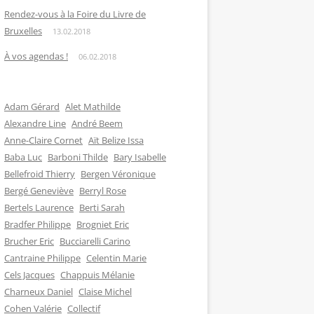
Rendez-vous à la Foire du Livre de
Bruxelles
13.02.2018
À vos agendas !
06.02.2018
Adam Gérard
Alet Mathilde
Alexandre Line
André Beem
Anne-Claire Cornet
Aït Belize Issa
Baba Luc
Barboni Thilde
Bary Isabelle
Bellefroid Thierry
Bergen Véronique
Bergé Geneviève
Berryl Rose
Bertels Laurence
Berti Sarah
Bradfer Philippe
Brogniet Eric
Brucher Eric
Bucciarelli Carino
Cantraine Philippe
Celentin Marie
Cels Jacques
Chappuis Mélanie
Charneux Daniel
Claise Michel
Cohen Valérie
Collectif