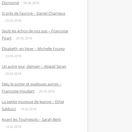
Dormond
08.08.2018
Si près de l’aurore – Daniel Charneux
29.05.2018
Seuls les échos de nos pas – Françoise
Pirart
29.05.2018
Élisabeth, en hiver – Michelle Fourez
23.04.2018
Un autre jour, demain – Abigail Seran
29.03.2018
Dieu le potier et quelques autres –
Françoise Houdart
29.03.2018
La petite musique de Jeanne – Ethel
Salducci
14.02.2018
Avant les Tournesols – Sarah Berti
14.02.2018