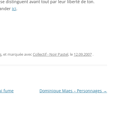
 se distinguent avant tout par leur liberté de ton.
mander
ici
.
s
, et marquée avec
Collectif - Noir Pastel
, le
12.09.2007
.
ui fume
Dominique Maes – Personnages
→