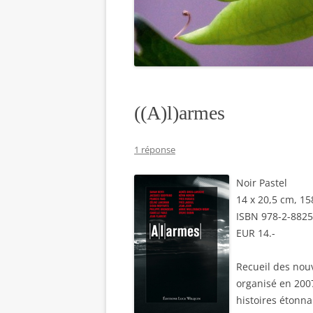
((A)l)armes
1 réponse
Noir Pastel
14 x 20,5 cm, 1
ISBN 978-2-8825
EUR 14.-
Recueil des nou
organisé en 2007
histoires étonna