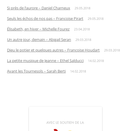
Si près de l’aurore – Daniel Charneux
29.05.2018
Seuls les échos de nos pas – Françoise Pirart
29.05.2018
Élisabeth, en hiver – Michelle Fourez
23.04.2018
Un autre jour, demain – Abigail Seran
29.03.2018
Dieu le potier et quelques autres – Françoise Houdart
29.03.2018
La petite musique de Jeanne – Ethel Salducci
14.02.2018
Avant les Tournesols – Sarah Berti
14.02.2018