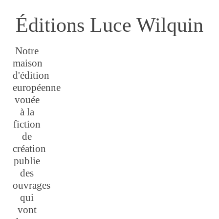
Éditions Luce Wilquin
Notre
maison
d'édition
européenne
vouée
à la
fiction
de
création
publie
des
ouvrages
qui
vont