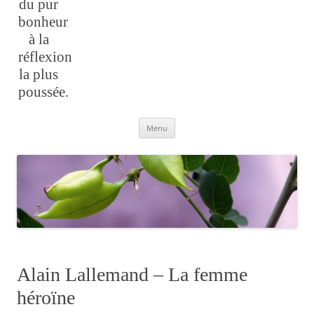
du pur
bonheur
à la
réflexion
la plus
poussée.
Aller
Menu
au
contenu
Alain Lallemand – La femme
héroïne