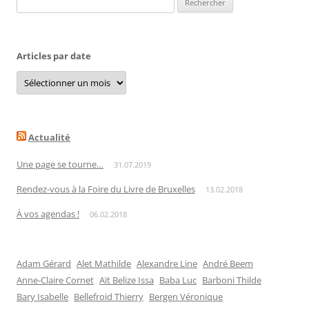
Articles par date
Articles
par
date
Actualité
Une page se tourne…
31.07.2019
Rendez-vous à la Foire du Livre de Bruxelles
13.02.2018
À vos agendas !
06.02.2018
Adam Gérard
Alet Mathilde
Alexandre Line
André Beem
Anne-Claire Cornet
Aït Belize Issa
Baba Luc
Barboni Thilde
Bary Isabelle
Bellefroid Thierry
Bergen Véronique