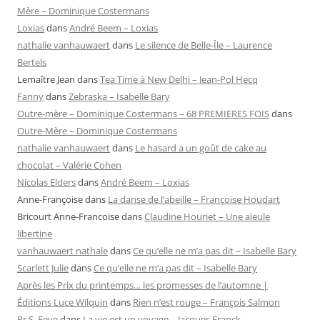
Mère – Dominique Costermans
Loxias
dans
André Beem – Loxias
nathalie vanhauwaert
dans
Le silence de Belle-Île – Laurence
Bertels
Lemaître Jean
dans
Tea Time à New Delhi – Jean-Pol Hecq
Fanny
dans
Zebraska – Isabelle Bary
Outre-mère – Dominique Costermans – 68 PREMIERES FOIS
dans
Outre-Mère – Dominique Costermans
nathalie vanhauwaert
dans
Le hasard a un goût de cake au
chocolat – Valérie Cohen
Nicolas Elders
dans
André Beem – Loxias
Anne-Françoise
dans
La danse de l’abeille – Françoise Houdart
Bricourt Anne-Francoise
dans
Claudine Houriet – Une aïeule
libertine
vanhauwaert nathale
dans
Ce qu’elle ne m’a pas dit – Isabelle Bary
Scarlett Julie
dans
Ce qu’elle ne m’a pas dit – Isabelle Bary
Après les Prix du printemps… les promesses de l’automne |
Éditions Luce Wilquin
dans
Rien n’est rouge – François Salmon
Pr S. Feye
dans
La vie est un voyage – Jacques Franck