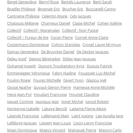
Bergé Geneviève
Berryl Rose
Bertels Laurence
Berti Sarah
Bradfer Philippe
Brogniet Eric
Brucher Eric
Bucciarelli Carino
Cantraine Philippe
Celentin Marie
Cels Jacques
Chappuis Mélanie
Charneux Daniel
Claise Michel
Cohen Valérie
Collectif
Collectif - Marginales
Collectif - Noir Pastel
Collectif – Fureur de lire
Coran Pierre
Cornet Anne-Claire
Costermans Dominique
Cotton Stanislas
Croset Laure Mi Hyun
Damas Geneviève
De Bruycker Daniel
De Decker Jacques
Deleu Jozef
Deprez Bérengère
Didier Jean-Jacques
Duhamel Joseph
Dupont Troubetzkoy Kyra
Dupuis Patrick
Emmenegger Véronique
Fabry Nadine
Fouassier Luc-Michel
Foulon Roger
Fourez Michelle
Givert Yvon
Glaziou Joël
Gosse Agathe
Guyaut-Genon Pierre
Hamesse Anne-Michèle
Hecq Jean-Pol
Houdart Françoise
Houriet Claudine
Jaquet Corinne
Jauniaux Jean
Joiret Michel
Junod Robert
Kerstenne Isabelle
Labaye Benoît
Ladame Pierre-Alexis
Lalande Françoise
Lallemand Alain
Lalot Justine
Lee Aurelia Jane
Lefèbvre Jacques
Lippert Jean-Louis
Lison-Leroy Françoise
Maes Dominique
Magos Vincent
Mainguet Pierre
Masoni Carlo