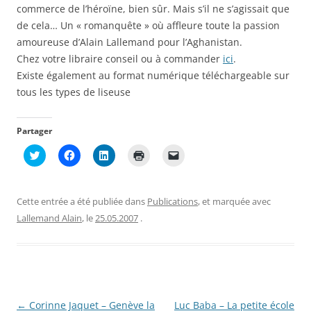
commerce de l’héroïne, bien sûr. Mais s’il ne s’agissait que
de cela… Un « romanquête » où affleure toute la passion
amoureuse d’Alain Lallemand pour l’Aghanistan.
Chez votre libraire conseil ou à commander
ici
.
Existe également au format numérique téléchargeable sur
tous les types de liseuse
Partager
C
C
C
C
C
l
l
l
l
l
i
i
i
i
i
q
q
q
q
q
u
u
u
u
u
e
e
e
e
e
Cette entrée a été publiée dans
Publications
, et marquée avec
z
z
z
r
r
p
p
p
p
p
Lallemand Alain
, le
25.05.2007
.
o
o
o
o
o
u
u
u
u
u
r
r
r
r
r
p
p
p
i
e
a
a
a
m
n
r
r
r
p
v
t
t
t
r
o
a
a
a
i
y
g
g
g
m
e
Navigation
←
Corinne Jaquet – Genève la
Luc Baba – La petite école
e
e
e
e
r