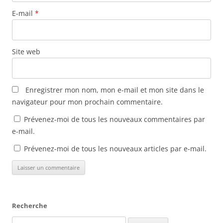
n
e
e
n
ê
n
n
o
E-mail
*
t
ê
ê
u
r
t
t
v
e
r
r
e
)
e
e
l
)
)
l
e
Site web
f
e
n
ê
t
r
Enregistrer mon nom, mon e-mail et mon site dans le
e
)
navigateur pour mon prochain commentaire.
Prévenez-moi de tous les nouveaux commentaires par
e-mail.
Prévenez-moi de tous les nouveaux articles par e-mail.
Recherche
Rechercher :