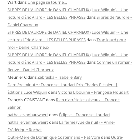
Wart
dans
Une page se tourne…
SI PRÈS DE L’AURORE de DANIEL CHARNEUX (Luce Wilquin) – Une
lecture d’Éric Allard – LES BELLES PHRASES
dans
Si près de l’aurore –
Daniel Charneux
SI PRÈS DE L’AURORE de DANIEL CHARNEUX (Luce Wilquin) – Une
lecture d’Éric Allard – LES BELLES PHRASES
dans
Trop lourd pour
moi – Daniel Charneux
SI PRÈS DE L’AURORE de DANIEL CHARNEUX (Luce Wilquin) – Une
lecture d’Éric Allard – LES BELLES PHRASES
dans
Comme un roman-
fleuve – Daniel Charneux
Meunier C
dans
Zebraska – Isabelle Bary
Dernière minute : Françoise Houdart Prix Charles Plisnier ! |
Éditions Luce Wilquin
dans
Victoria Libourne – Françoise Houdart
François CONSTANT
dans
Rien n’arrête les oiseaux – François
Salmon
nathalie vanhauwaert
dans
Éclipse – Françoise Houdart
nathalie vanhauwaert
dans
La ferme (vue de nuit) – Anne-
Frédérique Rochat
Outre-Mère de Dominique Costermans – PatiVore
dans
Outre-