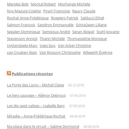
Mendes Bob
Montal Robert
Morhange Michèle
Nys-Mazure Colette
Pirart Françoise
Raucy Claude
Rochat Anne-Frédérique
Roegiers Patrick
Salducci Ethel
Salmon François
Sandron Emmanuèle
Schraûwen Liliane
Segalen Dominique
Sempoux André
Seran Abigail
Stahl Josyane
Stevenson Annick
Tharin Michèle
Thomassettie Monique
Uyttendaele Marc
Vaes Guy
Van Acker Christine
van Crugten Alain
Van Rossom Christophe
Wilwerth Évelyne
Publications récentes
La Porte des Lions – Michel Claise
05.12.2018
Le tiers sauvage – Aliénor Debrocq
07.09.2018
Les dix-sept valises – Isabelle Bary
07.09.2018
Miradie – Anne-Frédérique Rochat
08.08.2018
Ma place dans le circuit – Sabine Dormond
08.08.2018