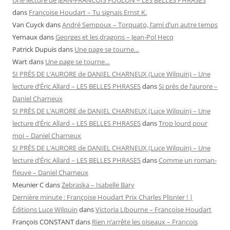
Une lecture de JEAN-FRANÇOIS FOULON – LES BELLES PHRASES
dans
Françoise Houdart – Tu signais Ernst K.
Van Cuyck
dans
André Sempoux – Torquato, l’ami d’un autre temps
Yernaux
dans
Georges et les dragons – Jean-Pol Hecq
Patrick Dupuis
dans
Une page se tourne…
Wart
dans
Une page se tourne…
SI PRÈS DE L’AURORE de DANIEL CHARNEUX (Luce Wilquin) – Une
lecture d’Éric Allard – LES BELLES PHRASES
dans
Si près de l’aurore –
Daniel Charneux
SI PRÈS DE L’AURORE de DANIEL CHARNEUX (Luce Wilquin) – Une
lecture d’Éric Allard – LES BELLES PHRASES
dans
Trop lourd pour
moi – Daniel Charneux
SI PRÈS DE L’AURORE de DANIEL CHARNEUX (Luce Wilquin) – Une
lecture d’Éric Allard – LES BELLES PHRASES
dans
Comme un roman-
fleuve – Daniel Charneux
Meunier C
dans
Zebraska – Isabelle Bary
Dernière minute : Françoise Houdart Prix Charles Plisnier ! |
Éditions Luce Wilquin
dans
Victoria Libourne – Françoise Houdart
François CONSTANT
dans
Rien n’arrête les oiseaux – François