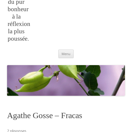
du pur
bonheur
à la
réflexion
la plus
poussée.
Aller
Menu
au
contenu
Agathe Gosse – Fracas
2 réponses