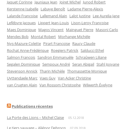
Jaquet Corinne
Jauniaux Jean
Joiret Michel
Junod Robert
Kerstenne Isabelle
Labaye Benoît
Ladame Pierre-Alexis
Lalande Françoise
Lallemand Alain
Lalot Justine
Lee Aurelia Jane
Lefèbvre Jacques
Lippert Jean-Louis
Lison-Leroy Françoise
Maes Dominique
Magos Vincent
Mainguet Pierre
Masoni Carlo
Mendes Bob
Montal Robert
Morhange Michèle
Nys-Mazure Colette
Pirart Françoise
Raucy Claude
Rochat Anne-Frédérique
Roegiers Patrick
Salducci Ethel
Salmon François
Sandron Emmanuèle
Schraûwen Liliane
Segalen Dominique
Sempoux André
Seran Abigail
Stahl Josyane
Stevenson Annick
Tharin Michèle
Thomassettie Monique
Uyttendaele Marc
Vaes Guy
Van Acker Christine
van Crugten Alain
Van Rossom Christophe
Wilwerth Évelyne
Publications récentes
La Porte des Lions – Michel Claise
05.12.2018
Le tiers sauvage – Aliénor Debrocq
07.09.2018