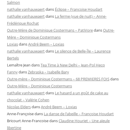
Salmon
nathalie vanhauwaert
dans
Éclipse – Françoise Houdart
nathalie vanhauwaert
dans
La ferme (vue de nuit) – Anne-
Frédérique Rochat
Outre-Mère de Dominique Costermans – PatiVore
dans
Outre-
Mère – Dominique Costermans
Loxias
dans
André Beem – Loxias
nathalie vanhauwaert
dans
Le silence de Belle-Île – Laurence
Bertels
Lemaître Jean
dans
Tea Time à New Delhi – Jean-Pol Hecq
Fanny
dans
Zebraska – Isabelle Bary
Outre-mère – Dominique Costermans – 68 PREMIERES FOIS
dans
Outre-Mère – Dominique Costermans
nathalie vanhauwaert
dans
Le hasard a un goût de cake au
chocolat – Valérie Cohen
Nicolas Elders
dans
André Beem – Loxias
Anne-Françoise
dans
La danse de l’abeille – Françoise Houdart
Bricourt Anne-Francoise
dans
Claudine Houriet – Une aïeule
libertine