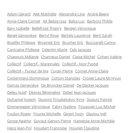
Adam Gérard
Alet Mathilde
Alexandre Line
André Beem
Anne-Claire Cornet
Aït Belize Issa
Baba Luc
Barboni Thilde
Bary Isabelle
Bellefroid Thierry
Bergen Véronique
Bergé Geneviève
Berryl Rose
Bertels Laurence
Berti Sarah
Bradfer Philippe
Brogniet Eric
Brucher Eric
Bucciarelli Carino
Cantraine Philippe
Celentin Marie
Cels Jacques
Chappuis Mélanie
Charneux Daniel
Claise Michel
Cohen Valérie
Collectif
Collectif - Marginales
Collectif - Noir Pastel
Collectif – Fureur de lire
Coran Pierre
Cornet Anne-Claire
Costermans Dominique
Cotton Stanislas
Croset Laure Mi Hyun
Damas Geneviève
De Bruycker Daniel
De Decker Jacques
Deleu Jozef
Deprez Bérengère
Didier Jean-Jacques
Duhamel Joseph
Dupont Troubetzkoy Kyra
Dupuis Patrick
Emmenegger Véronique
Fabry Nadine
Fouassier Luc-Michel
Foulon Roger
Fourez Michelle
Givert Yvon
Glaziou Joël
Gosse Agathe
Guyaut-Genon Pierre
Hamesse Anne-Michèle
Hecq Jean-Pol
Houdart Françoise
Houriet Claudine