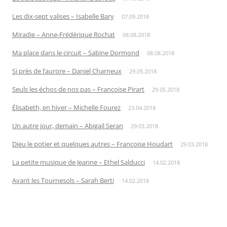
Les dix-sept valises – Isabelle Bary
07.09.2018
Miradie – Anne-Frédérique Rochat
08.08.2018
Ma place dans le circuit – Sabine Dormond
08.08.2018
Si près de l’aurore – Daniel Charneux
29.05.2018
Seuls les échos de nos pas – Françoise Pirart
29.05.2018
Élisabeth, en hiver – Michelle Fourez
23.04.2018
Un autre jour, demain – Abigail Seran
29.03.2018
Dieu le potier et quelques autres – Françoise Houdart
29.03.2018
La petite musique de Jeanne – Ethel Salducci
14.02.2018
Avant les Tournesols – Sarah Berti
14.02.2018