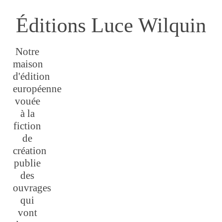
Éditions Luce Wilquin
Notre
maison
d'édition
européenne
vouée
à la
fiction
de
création
publie
des
ouvrages
qui
vont