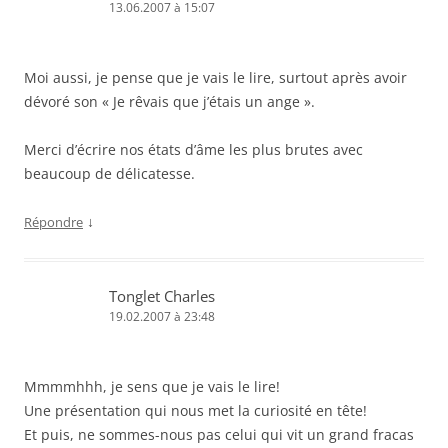
13.06.2007 à 15:07
v
u
u
n
l
r
v
v
o
à
e
r
r
u
u
d
e
e
v
n
a
d
d
e
a
Moi aussi, je pense que je vais le lire, surtout après avoir
n
a
a
l
m
s
n
n
l
i
dévoré son « Je rêvais que j’étais un ange ».
u
s
s
e
(
n
u
u
f
o
e
n
n
e
u
n
e
e
n
v
Merci d’écrire nos états d’âme les plus brutes avec
o
n
n
ê
r
u
o
o
t
e
beaucoup de délicatesse.
v
u
u
r
d
e
v
v
e
a
l
e
e
)
n
l
l
l
s
↓
Répondre
e
l
l
u
f
e
e
n
e
f
f
e
n
e
e
n
ê
n
n
o
Tonglet Charles
t
ê
ê
u
r
t
t
v
19.02.2007 à 23:48
e
r
r
e
)
e
e
l
)
)
l
e
f
Mmmmhhh, je sens que je vais le lire!
e
n
Une présentation qui nous met la curiosité en tête!
ê
t
Et puis, ne sommes-nous pas celui qui vit un grand fracas
r