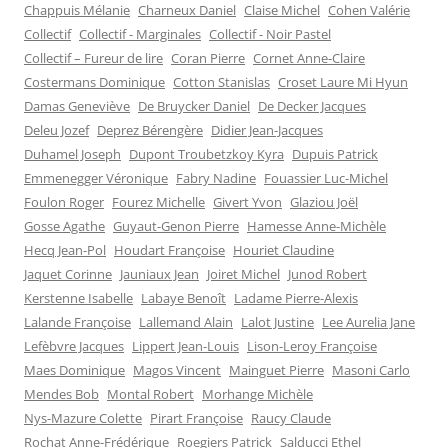
Chappuis Mélanie
Charneux Daniel
Claise Michel
Cohen Valérie
Collectif
Collectif - Marginales
Collectif - Noir Pastel
Collectif – Fureur de lire
Coran Pierre
Cornet Anne-Claire
Costermans Dominique
Cotton Stanislas
Croset Laure Mi Hyun
Damas Geneviève
De Bruycker Daniel
De Decker Jacques
Deleu Jozef
Deprez Bérengère
Didier Jean-Jacques
Duhamel Joseph
Dupont Troubetzkoy Kyra
Dupuis Patrick
Emmenegger Véronique
Fabry Nadine
Fouassier Luc-Michel
Foulon Roger
Fourez Michelle
Givert Yvon
Glaziou Joël
Gosse Agathe
Guyaut-Genon Pierre
Hamesse Anne-Michèle
Hecq Jean-Pol
Houdart Françoise
Houriet Claudine
Jaquet Corinne
Jauniaux Jean
Joiret Michel
Junod Robert
Kerstenne Isabelle
Labaye Benoît
Ladame Pierre-Alexis
Lalande Françoise
Lallemand Alain
Lalot Justine
Lee Aurelia Jane
Lefèbvre Jacques
Lippert Jean-Louis
Lison-Leroy Françoise
Maes Dominique
Magos Vincent
Mainguet Pierre
Masoni Carlo
Mendes Bob
Montal Robert
Morhange Michèle
Nys-Mazure Colette
Pirart Françoise
Raucy Claude
Rochat Anne-Frédérique
Roegiers Patrick
Salducci Ethel