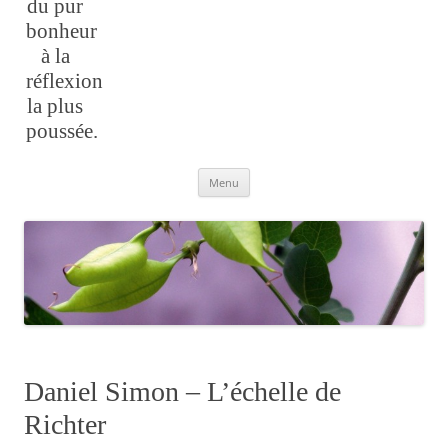
du pur
bonheur
à la
réflexion
la plus
poussée.
Aller
Menu
au
contenu
Daniel Simon – L’échelle de
Richter