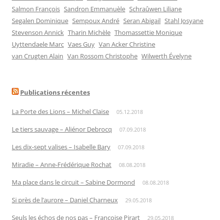
Salmon François
Sandron Emmanuèle
Schraûwen Liliane
Segalen Dominique
Sempoux André
Seran Abigail
Stahl Josyane
Stevenson Annick
Tharin Michèle
Thomassettie Monique
Uyttendaele Marc
Vaes Guy
Van Acker Christine
van Crugten Alain
Van Rossom Christophe
Wilwerth Évelyne
Publications récentes
La Porte des Lions – Michel Claise
05.12.2018
Le tiers sauvage – Aliénor Debrocq
07.09.2018
Les dix-sept valises – Isabelle Bary
07.09.2018
Miradie – Anne-Frédérique Rochat
08.08.2018
Ma place dans le circuit – Sabine Dormond
08.08.2018
Si près de l’aurore – Daniel Charneux
29.05.2018
Seuls les échos de nos pas – Françoise Pirart
29.05.2018