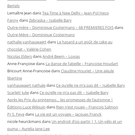
Bertels
Lemaître Jean
dans
Tea Time à New Delhi – Jean-Pol Hecq
Fanny
dans
Zebraska – Isabelle Bary
Outre-mère – Dominique Costermans – 68 PREMIERES FOIS
dans
Outre-Mère – Dominique Costermans
nathalie vanhauwaert
dans
Le hasard a un goût de cake au
chocolat – Valérie Cohen
Nicolas Elders
dans
André Beem – Loxias
Anne-Françoise
dans
La danse de l’abeille – Françoise Houdart
Bricourt Anne-Francoise
dans
Claudine Houriet – Une aïeule
libertine
vanhauwaert nathale
dans
Ce qu’elle ne m’a pas dit – Isabelle Bary
Scarlett Julie
dans
Ce qu’elle ne m’a pas dit – Isabelle Bary
Après les Prix du printemps… les promesses de l’automne |
Éditions Luce Wilquin
dans
Rien n’est rouge – François Salmon
Pr S. Feye
dans
La vie est un voyage – Jacques Franck
nicole heurckmans
dans
Un endroit d’où partir | 1. Un vélo et un
puma – Aurelia Jane Lee