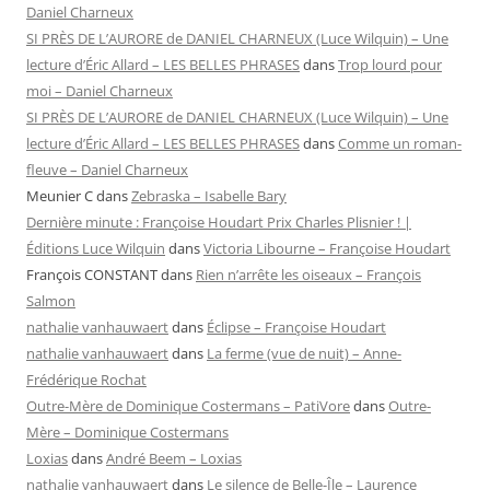
Daniel Charneux
SI PRÈS DE L’AURORE de DANIEL CHARNEUX (Luce Wilquin) – Une
lecture d’Éric Allard – LES BELLES PHRASES
dans
Trop lourd pour
moi – Daniel Charneux
SI PRÈS DE L’AURORE de DANIEL CHARNEUX (Luce Wilquin) – Une
lecture d’Éric Allard – LES BELLES PHRASES
dans
Comme un roman-
fleuve – Daniel Charneux
Meunier C
dans
Zebraska – Isabelle Bary
Dernière minute : Françoise Houdart Prix Charles Plisnier ! |
Éditions Luce Wilquin
dans
Victoria Libourne – Françoise Houdart
François CONSTANT
dans
Rien n’arrête les oiseaux – François
Salmon
nathalie vanhauwaert
dans
Éclipse – Françoise Houdart
nathalie vanhauwaert
dans
La ferme (vue de nuit) – Anne-
Frédérique Rochat
Outre-Mère de Dominique Costermans – PatiVore
dans
Outre-
Mère – Dominique Costermans
Loxias
dans
André Beem – Loxias
nathalie vanhauwaert
dans
Le silence de Belle-Île – Laurence