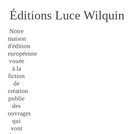
Éditions Luce Wilquin
Notre
maison
d'édition
européenne
vouée
à la
fiction
de
création
publie
des
ouvrages
qui
vont