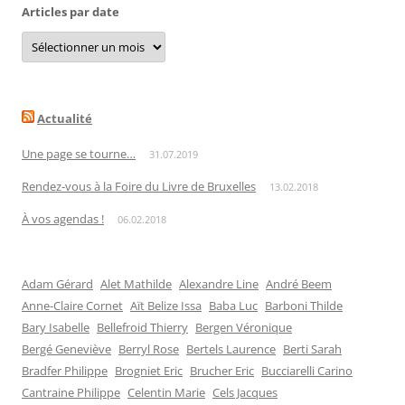
Articles par date
Articles
par
date
Actualité
Une page se tourne…
31.07.2019
Rendez-vous à la Foire du Livre de Bruxelles
13.02.2018
À vos agendas !
06.02.2018
Adam Gérard
Alet Mathilde
Alexandre Line
André Beem
Anne-Claire Cornet
Aït Belize Issa
Baba Luc
Barboni Thilde
Bary Isabelle
Bellefroid Thierry
Bergen Véronique
Bergé Geneviève
Berryl Rose
Bertels Laurence
Berti Sarah
Bradfer Philippe
Brogniet Eric
Brucher Eric
Bucciarelli Carino
Cantraine Philippe
Celentin Marie
Cels Jacques